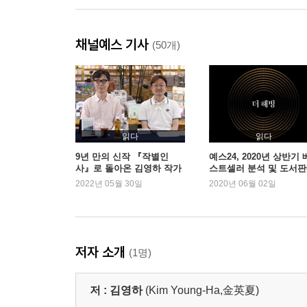
채널예스 기사
(50개)
읽다
읽다
9년 만의 신작 『작별인
예스24, 2020년 상반기 
사』로 돌아온 김영하 작가
스트셀러 분석 및 도서
와의 반가운 만남
동향 발표
2022년 05월 30일
2020년 06월 02일
저자 소개
(1명)
저 :
김영하
(Kim Young-Ha,金英夏)