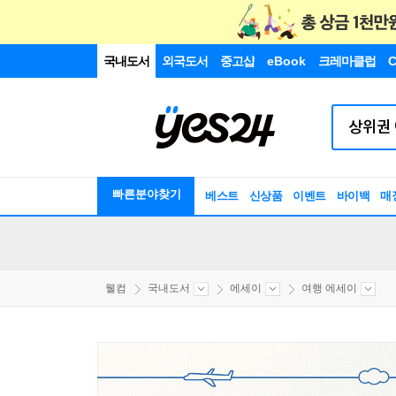
국내도서
외국도서
중고샵
eBook
크레마클럽
C
빠른분야찾기
베스트
신상품
이벤트
바이백
매
웰컴
국내도서
에세이
여행 에세이