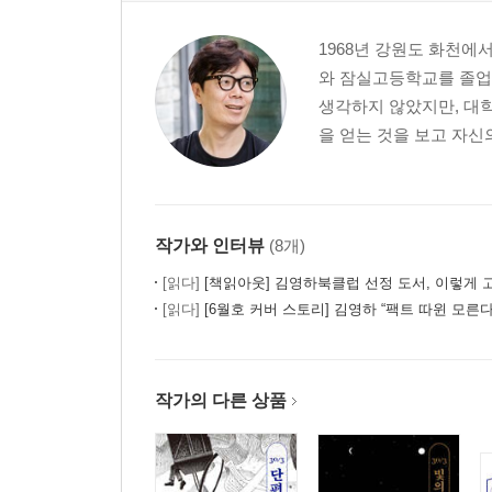
1968년 강원도 화천에
와 잠실고등학교를 졸업
생각하지 않았지만, 대학
을 얻는 것을 보고 자신
작가와 인터뷰
(8개)
[읽다]
[책읽아웃] 김영하북클럽 선정 도서, 이렇게 고릅니
[읽다]
[6월호 커버 스토리] 김영하 “팩트 따윈 모른다.
작가의 다른 상품