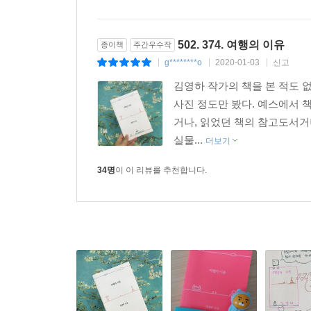
자기 의지를 가지고 낯선 곳에 도착해 몸의 온갖 
인생의 원점이 된다. 일상으로 돌아올 때가 아니라 
502. 374. 여행의 이유
종이책
주간우수작
이번 생은 떠돌면서 살 운명이라는 것. 귀환의 원점 
g********o
2020-01-03
신고
|
|
|
_본문 207쪽
김영하 작가의 책을 본 적도 없
사진 정도만 봤다. 예스에서 
거나, 읽었던 책의 참고도서거
실물...
더보기
34명
이 이 리뷰를 추천합니다.