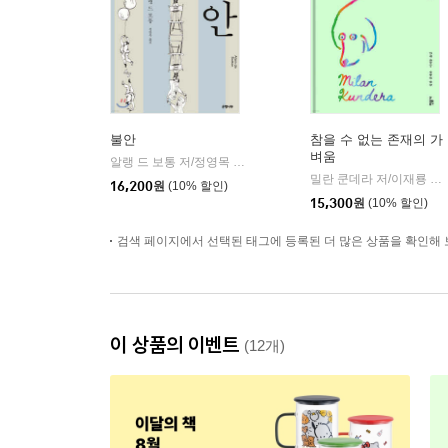
불안
참을 수 없는 존재의 가
벼움
알랭 드 보통 저/정영목 역
은행나무
|
밀란 쿤데라 저/이재룡 역
|
16,200
원
(10% 할인)
15,300
원
(10% 할인)
검색 페이지에서 선택된 태그에 등록된 더 많은 상품을 확인해 
이 상품의 이벤트
(12개)