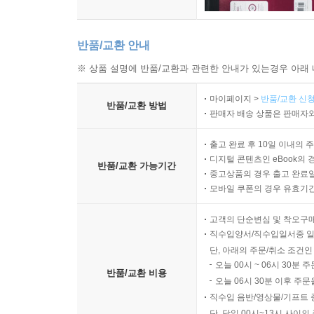
반품/교환 안내
※ 상품 설명에 반품/교환과 관련한 안내가 있는경우 아래 
마이페이지 >
반품/교환 신청
반품/교환 방법
판매자 배송 상품은 판매자와
출고 완료 후 10일 이내의 
디지털 콘텐츠인 eBook의 
반품/교환 가능기간
중고상품의 경우 출고 완료일
모바일 쿠폰의 경우 유효기간(
고객의 단순변심 및 착오구
직수입양서/직수입일서중 일
단, 아래의 주문/취소 조건인
오늘 00시 ~ 06시 30분 
반품/교환 비용
오늘 06시 30분 이후 주문
직수입 음반/영상물/기프트 
단, 당일 00시~13시 사이