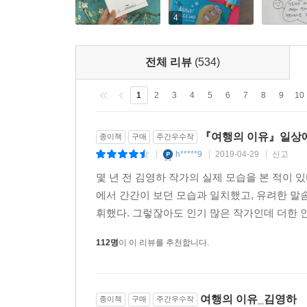
4
전체 리뷰
(534)
1
2
3
4
5
6
7
8
9
10
『여행의 이유』일상에
종이책
구매
주간우수작
h*****9
2019-04-29
신고
|
|
|
몇 년 전 김영하 작가의 실제 모습을 본 적이 있
에서 간간이 보던 모습과 일치했고, 유려한 말
휘했다. 그렇잖아도 인기 많은 작가인데 더한 인
112명
이 이 리뷰를 추천합니다.
여행의 이유_김영하
종이책
구매
주간우수작