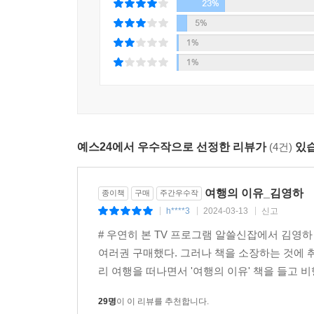
「그림자를 판 사나이」에서는 공동체로부터 소외
23%
「아폴로 8호에서 보내온 사진」은 여행의 또다른 
5%
지구돋이Earthrise 사진에 대한 이야기로 시작
1%
아름답게 보여준다.
1%
인간이 타인의 환대 없이 지구라는 행성을 여행하
인류는 오랜 세월 서로를 적대하고 살육해왔지만 
여행을 기원하며 떠나보내오기도 했다. 거의 모든 
예스24에서 우수작으로 선정한 리뷰가
(4건)
있습
139쪽
그리하여, 다시 여행으로 돌아가다
여행의 이유_김영하
종이책
구매
주간우수작
h****3
2024-03-13
신고
|
|
|
「노바디의 여행」은 성숙한 여행자의 태도와 사람
# 우연히 본 TV 프로그램 알쓸신잡에서 김영
대한 반짝이는 해석이 담겨 있다. 허영과 자만을
여러권 구매했다. 그러나 책을 소장하는 것에 
하면 현명하게 살아갈 수 있을 것인가에 대한 답
리 여행을 떠나면서 '여행의 이유' 책을 들고 비
규정할 수밖에 없는 이유가 담겼다. 한곳에 평화
글이기도 하다.
29명
이 이 리뷰를 추천합니다.