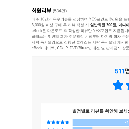
‘주위상走爲上’으로, 불리할 때는 달아나 후일을 도모
회원리뷰
난제들이 포위하고 위협할 때면 언제나 달아났다. 이
(534건)
소모시키는, 눈에 보이지 않는 적과 대결한다. 때로
매주 10건의 우수리뷰를 선정하여 YES포인트 3만원을 드
3,000원 이상 구매 후 리뷰 작성 시
일반회원 300원, 마니아
때는 삼십육계의 마지막 계책을 써야 한다.
eBook은 다운로드 후 작성한 리뷰만 YES포인트 지급됩니
_본문 67~68쪽
클래스는 첫번째 회차 주문확정 시점부터 마지막 회차 주문
사락 독서모임으로 진행된 클래스는 사락 독서모임 게시판
여행은 과거에 대한 후회와 아직 오지 않은 미래
eBook 페이백, CD/LP, DVD/Blu-ray, 패션 및 판매금
하다. 철학자 가브리엘 마르셀은 인류를 호모 비
비아토르」). 앉은 자리에서 모든 정보에 접속 가능
511
증가하고 있다. 그 이유는 무엇일까. 우리는 왜 끊
여러 가지 일들로 번잡해진 머리를 비우고 먼 곳에서
작가 김영하만이 보여줄 수 있는, 섬세하고 지적인
[알아두면 쓸데없는 신비한 잡학사전]에 출연하면
별점별로 리뷰를 확인해 보세
감각적 사유와 화법이 유감없이 발휘된다. 즐겁고 
7
아니라, 예측할 수 없는 방향으로 이야기를 풀어가는