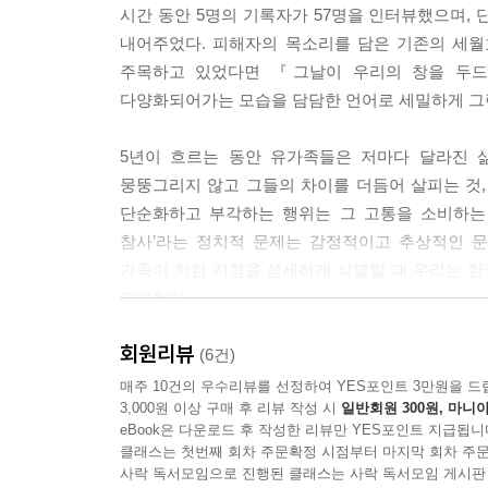
시간 동안 5명의 기록자가 57명을 인터뷰했으며,
내어주었다. 피해자의 목소리를 담은 기존의 세월
주목하고 있었다면 『그날이 우리의 창을 두
다양화되어가는 모습을 담담한 언어로 세밀하게 그
5년이 흐르는 동안 유가족들은 저마다 달라진 
뭉뚱그리지 않고 그들의 차이를 더듬어 살피는 것
단순화하고 부각하는 행위는 그 고통을 소비하는 
참사’라는 정치적 문제는 감정적이고 추상적인 문
가족이 처한 지형을 섬세하게 식별할 때 우리는 한
기대한다.
회원리뷰
사회적 참사는 어떻게 개인의 일상을 부수어놓는가
(6건)
매주 10건의 우수리뷰를 선정하여 YES포인트 3만원을 드
3,000원 이상 구매 후 리뷰 작성 시
일반회원 300원, 마니아
1장 ‘고통의 단어 사전’에는 머리카락(41면), 문고
eBook은 다운로드 후 작성한 리뷰만 YES포인트 지급됩니
그러나 세월호 참사 이후 유가족들은 ‘일상’이라고
클래스는 첫번째 회차 주문확정 시점부터 마지막 회차 주문
다르게 다가오는 경험을 진솔한 언어로 풀어내 무
사락 독서모임으로 진행된 클래스는 사락 독서모임 게시판