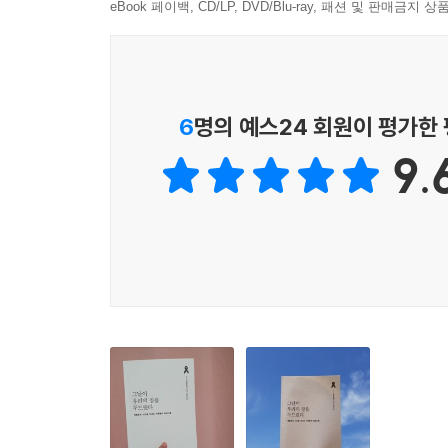
구체적으로 보여준다.
eBook 페이백, CD/LP, DVD/Blu-ray, 패션 및 판매금
2장 ‘세월호의 지도’는 팽목항(92면), 단원고(108면
대해 말한다. 팽목항에서 아이의 시신을 확인할 때
대한 유가족의 기억은 대체로 참담하다. 세월호
증언한다.
6
명의 예스24 회원이 평가한
4장 ‘가족의 재구성’은 재난이 가족을 어떻게 뒤흔
9.
기존의 가족 이데올로기, 관습적인 역할규범과 충
돌아보며 존재와 관계에 대한 새로운 인식과 사유를
슬픔과 고통은 어떻게 연대와 투쟁이 되는가
3장 ‘416가족의 탄생’은 지난 5년간 세월호 참사
밟았는지 담았다. 평범한 시민이었던 부모들이 정
보상금과 기억교실 등을 둘러싼 갈등, 투쟁에 나
부딪히는 와중에도 서로를 완전히 이해하고 보듬어줄
5장 ‘다시 만난 세계’는 사회적 관계가 어떻게