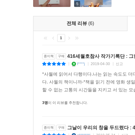
친지로부터도 외면을 경험한 유가족들이 곁에 서
5
감동적으로 다가온다. 5?18, 천안함 사건, 대구
정치적 주체로 각성하는 장면에서 고통 속에서도 싸
전체 리뷰
(6)
6장 ‘시간의 숨결’은 세월호가 점차 사람들의 기
1
마음을 담았다. 불안과 기대로 진동하는 유가족들의
가능할 사회적인 조건이 아직은 만들어지지 못했
과제는 무엇인지 되묻게 한다.
416세월호참사 작가기록단 : 
종이책
구매
t****j
2019-04-30
신고
|
|
|
한국사회의 심연과 균열을 목도한 유가족, 이들의 
*사월에 읽어서 다행이다.나는 읽는 속도도 더
다. 사월의 책이니까-*책을 읽기 전에 영화 
이 책에는 세월호 가족의 증언뿐 아니라 인권활
할 수 없는 고통의 시간들을 지키고 서 있는 모
관점에서 정리하고 사회적 참사에서 유가족이란 어떤
5년 동안 누구보다 세월호 가족 가까이에서 투쟁에 
3명
이 이 리뷰를 추천합니다.
표하지만, 박래군은 그간 세월호가 한국사회에 불
엄기호는 비단 세월호 유가족뿐 아니라 전태일 열사
그날이 우리의 창을 두드렸다 :
종이책
구매
심연, 봉합 불가능한 균열”(381면)을 폭로한 존