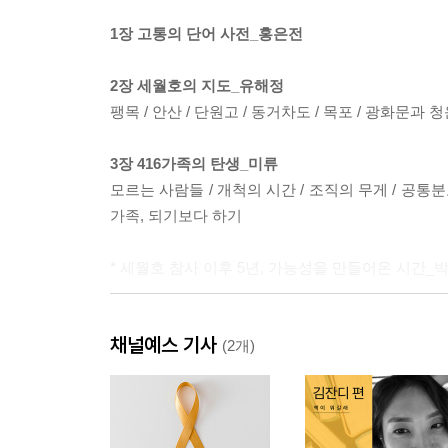
1장 고통의 단어 사전_홍은전
2장 세월호의 지도_유해정
팽목 / 안산 / 단원고 / 동거차도 / 목포 / 광화문과
3장 416가족의 탄생_미류
모르는 사람들 / 개척의 시간 / 조직의 무게 / 공통분모
가족, 되기보다 하기
* 세월호 참사 이후 5년, 가능성을 만들어온 시간_
4장 가족의 재구성_박희정
채널예스 기사
이름의 뒤편 / 부서진 자리 / 다시, 부모가 된다는 것
(2개)
5장 다시 만난 세계_이호연
낯선 두려움 / 조각난 믿음 / 타자의 얼굴 / 시선의 무게