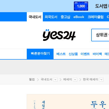
국내도서
외국도서
중고샵
eBook
크레마클럽
C
빠른분야찾기
베스트
신상품
이벤트
바이백
매
웰컴
국내도서
에세이
한국 에세이