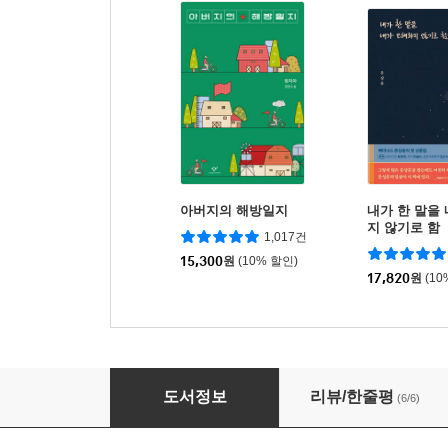
아버지의 해방일지
내가 한 말을
지 않기로 함
1,017건
15,300
원
(10% 할인)
17,820
원
(10
그날이 우리의 창을 두드렸다
도서정보
리뷰/한줄평
(6/6)