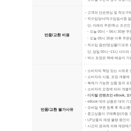
고객의 단순변심 및 착오구
직수입양서/직수입일서중 일
단, 아래의 주문/취소 조건인
오늘 00시 ~ 06시 30분 
반품/교환 비용
오늘 06시 30분 이후 주문
직수입 음반/영상물/기프트 
단, 당일 00시~13시 사이
박스 포장은 택배 배송이 가
소비자의 책임 있는 사유로 
소비자의 사용, 포장 개봉에 
복제가 가능한 상품 등의 포장을 
소비자의 요청에 따라 개별
디지털 컨텐츠인 eBook, 
eBook 대여 상품은 대여 기
모바일 쿠폰 등록 후 취소/환
반품/교환 불가사유
중고상품이 구매확정(자동 
LP상품의 재생 불량 원인이 기
시간의 경과에 의해 재판매가