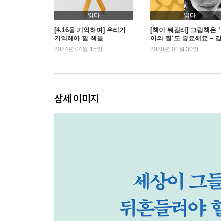
서다
읽다
읽다
6장 시간의 숨결_유해정
[4.16을 기억하며] 우리가
[책이 뭐길래] 그림책은 
기억해야 할 책들
이의 질’도 중요해요 – 
기억의 수명 / 장소의 온도 / 짧지만, 모두, 영원한
디 편
2024년 04월 15일
2020년 01월 30일
보통의 행복
* 우린, 아직 동시대인이 아니다_엄기호
상세 이미지