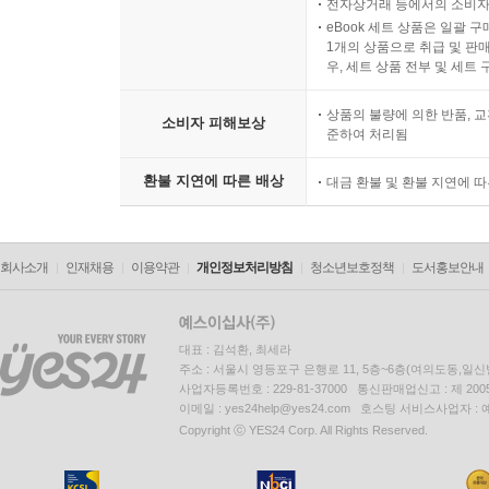
전자상거래 등에서의 소비자
eBook 세트 상품은 일괄 
1개의 상품으로 취급 및 판매
우, 세트 상품 전부 및 세트
상품의 불량에 의한 반품, 교
소비자 피해보상
준하여 처리됨
환불 지연에 따른 배상
대금 환불 및 환불 지연에 
회사소개
인재채용
이용약관
개인정보처리방침
청소년보호정책
도서홍보안내
대표 : 김석환, 최세라
주소 : 서울시 영등포구 은행로 11, 5층~6층(여의도동,일신
사업자등록번호 : 229-81-37000 통신판매업신고 : 제 200
이메일 : yes24help@yes24.com 호스팅 서비스사업자 :
Copyright ⓒ YES24 Corp. All Rights Reserved.