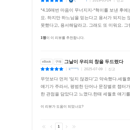
c*******l
2019-05-24
신고
|
|
|
순간에 대한 유가족의 고통이나 견해, 입장이 아니라
*4.16매번 마음이 무너지지-*혁이를 보낸 후
것을 역설한다. 이러한 질문은 이 책의 독자들이 
요. 하지만 하느님을 믿는다고 용서가 되지는 않
못했다고, 용서해달라고. 그래도 또 미워요. 그렇
1명
이 이 리뷰를 추천합니다.
그날이 우리의 창을 두드렸다
eBook
구매
k*****i
2025-07-09
신고
|
|
|
무엇보다 먼저 ‘잊지 않겠다’고 약속했다.세월
얘기가 주라서, 평범한 단어나 문장별로 챕터가
한 관점을 담았다고 느꼈다.한때 세월호 얘기를
이 리뷰가 도움이 되었나요?
1