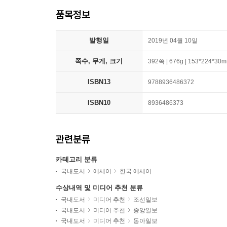
품목정보
발행일
2019년 04월 10일
쪽수, 무게, 크기
392쪽 | 676g | 153*224*30
ISBN13
9788936486372
ISBN10
8936486373
관련분류
카테고리 분류
국내도서
에세이
한국 에세이
수상내역 및 미디어 추천 분류
국내도서
미디어 추천
조선일보
국내도서
미디어 추천
중앙일보
국내도서
미디어 추천
동아일보