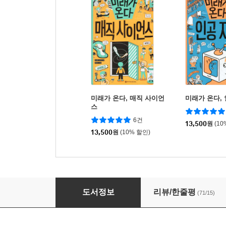
미래가 온다, 매직 사이언
미래가 온다,
스
6건
13,500
원
(10
13,500
원
(10% 할인)
미래가 온다, 나노봇
도서정보
리뷰/한줄평
(71/15)