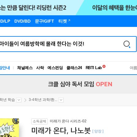
D/LP
DVD/BD
문구
/GIFT
티켓
독서유형검사
RBTI Lab
장안내
채널예스
사락
예스펀딩
클래스24
독서유형검사
여
크클 심야 독서 모임
OPEN
4학년 학습
3-4학년 과학/환...
미래가 온다 시리즈-02
소득공제
미래가 온다, 나노봇
[ 양장 ]