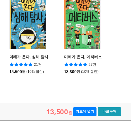
미래가 온다, 심해 탐사
미래가 온다, 메타버스
21건
27건
13,500
원
(10% 할인)
13,500
원
(10% 할인)
13,500
카트에 넣기
바로구매
원