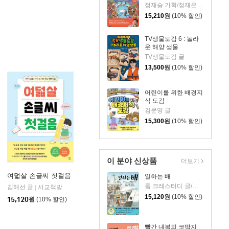
정재승 기획/정재은 글/김기수 그림
15,210
원
(10% 할인)
TV생물도감 6 : 놀라
운 해양 생물
TV생물도감 글
13,500
원
(10% 할인)
어린이를 위한 배경지
식 도감
김문영 글
15,300
원
(10% 할인)
이 분야 신상품
더보기
여덟살 손글씨 첫걸음
일하는 배
톰 크레스터디 글/장석봉 그림
김해선 글
서교책방
|
아울북
|
15,120
원
(10% 할인)
15,120
원
(10% 할인)
빨간 내복의 코딱지