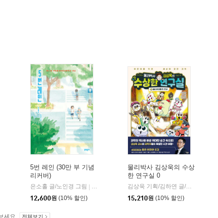
5번 레인 (30만 부 기념
물리박사 김상욱의 수상
리커버)
한 연구실 0
은소홀 글/노인경 그림
문학동네
김상욱 기획/김하연 글/정순규 그림
|
12,600
원
(10% 할인)
15,210
원
(10% 할인)
보세요.
전체보기