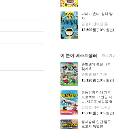
미래가 온다, 심해 탐
사
김성화,권수진 글/김진화 그림
13,500
원
(10% 할인)
이 분야 베스트셀러
더보기
슈뻘맨의 숨은 과학
찾기 8
슈뻘맨 원저/서후 글/류수형 그림/샌드박스네트워크,정재형 감수
15,120
원
(10% 할인)
장동선의 미래 과학
프로젝트 1 : 인공 지
능, 새로운 세상을 열
다
장동선 기획/노지영,송석리 글/김지인 그림
15,210
원
(10% 할인)
정재승의 인간 탐구
보고서 특별편