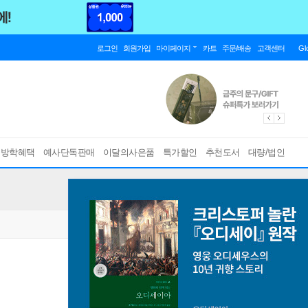
로그인
회원가입
마이페이지
카트
주문/배송
고객센터
Gl
름방학혜택
예사단독판매
이달의사은품
특가할인
추천도서
대량/법인