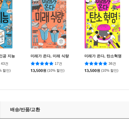
 인공 지능
미래가 온다, 미래 식량
미래가 온다, 탄소혁명
43건
17건
36건
% 할인)
13,500
원
(10% 할인)
13,500
원
(10% 할인)
배송/반품/교환