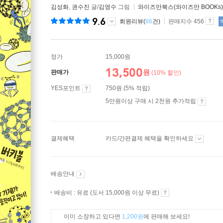
김성화
,
권수진
글/
김영수
그림
와이즈만북스(와이즈만 BOOKs)
9.6
회원리뷰(
86
건)
판매지수 456
정가
15,000원
13,500
원
판매가
(10% 할인)
YES포인트
750원 (5% 적립)
5만원이상 구매 시 2천원 추가적립
결제혜택
카드/간편결제 혜택을 확인하세요
배송안내
배송비 : 유료 (도서 15,000원 이상 무료)
이미 소장하고 있다면
1,200원
에 판매해 보세요!