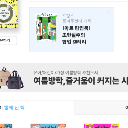
프랑스
퐁피두센터 기획
[아트 팝업북]
초현실주의
유하기
팝업 갤러리
들이
함께 산 책