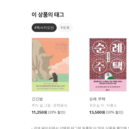
이 상품의 태그
#독서지도안
#로봇
긴긴밤
순례 주택
루리 글,그림
문학동네
유은실 저
비룡소
|
|
11,250
원
(10% 할인)
13,500
원
(10% 할인)
검색 페이지에서 선택된 태그에 등록된 더 많은 상품을 확인해 