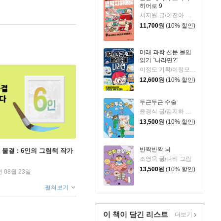
히어로 9
서지원 글/이진아 그림/와이즈만 영재교육연구소 감수
11,700
원
(10% 할인)
미래 과학 신문 몰입
읽기 “나라면?”
이정모 기획/이정모 감수/박정란,서재인 글/신병근 그림
12,600
원
(10% 할인)
두근두근 수술
윤경식 글/김지하 그림
13,500
원
(10% 할인)
반짝반짝 뇌
 물결 : 6인의 그림책 작가
조영욱 글/나티 그림
13,500
원
(10% 할인)
년 08월 23일
펼쳐보기
이 책이 담긴
리스트
더보기