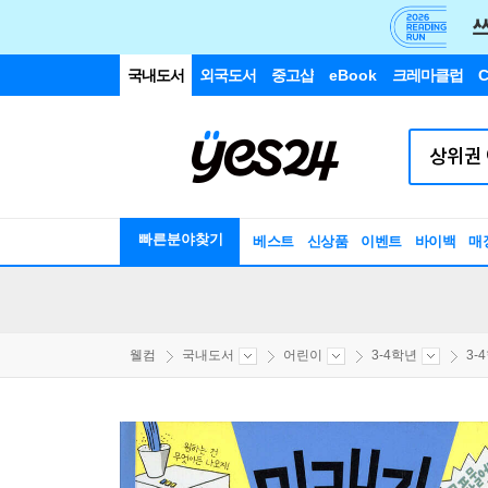
국내도서
외국도서
중고샵
eBook
크레마클럽
C
빠른분야찾기
베스트
신상품
이벤트
바이백
매
웰컴
국내도서
어린이
3-4학년
3-