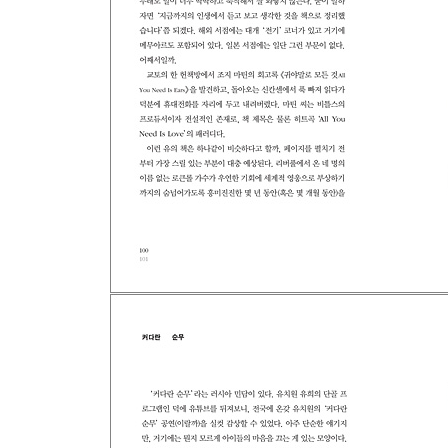
결투와 버찌
까마귀에게 도전하는 새끼고양이
남성작가와 여성작가
준 문 송
베네치아의 고이즈미 교코
후기_삽화를 부탁받고