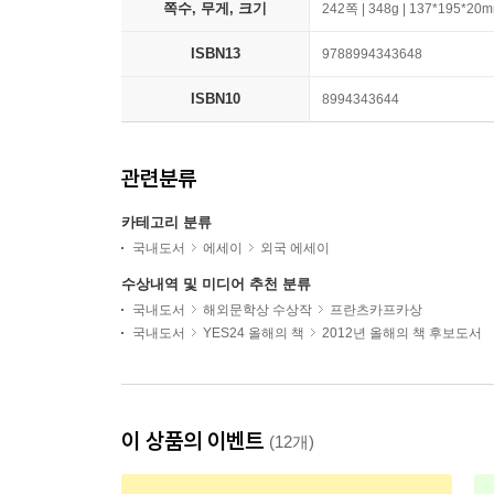
쪽수, 무게, 크기
242쪽 | 348g | 137*195*20
ISBN13
9788994343648
ISBN10
8994343644
관련분류
카테고리 분류
국내도서
에세이
외국 에세이
수상내역 및 미디어 추천 분류
국내도서
해외문학상 수상작
프란츠카프카상
국내도서
YES24 올해의 책
2012년 올해의 책 후보도서
이 상품의 이벤트
(12개)