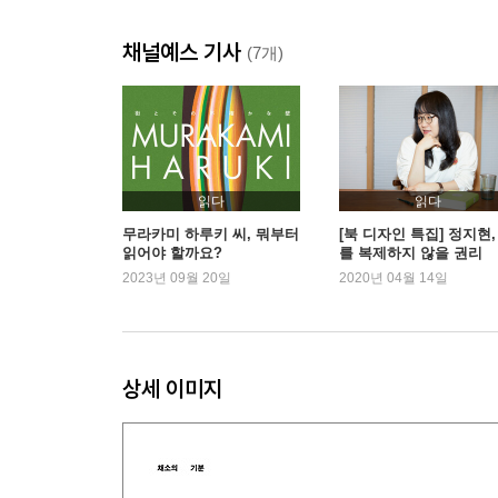
궁극의 조깅코스
채널예스 기사
꿈을 꿀 필요가 업삳
(7개)
편지를 쓸 수 없다
오피스 아워
생각 없는 난쟁이
여어, 어둠, 나의 옛 친구
서른 살이 넘은 녀석들
읽다
읽다
오키프의 파인애플
무라카미 하루키 씨, 뭐부터
[북 디자인 특집] 정지현,
읽어야 할까요?
를 복제하지 않을 권리
마치 표범처럼
2023년 09월 20일
2020년 04월 14일
이제 그만둬버릴까
악마와 깊고 푸른 바다 사이에서
택시 지붕이라든가
딱 좋다
상세 이미지
신문이란 무엇?
커뮤니케이션이 필요하다
달밤의 여우
다자이 오사무를 좋아합니까?