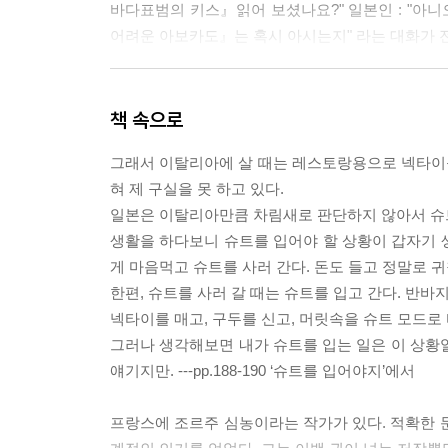
바다표범의 키스』읽어 보셨나요?" 일본인 : "아니
어려운 아보카도』는 혹시 아시는지" 라는 대화가 전
부제는 ‘두번째 무라카미 라디오’다. 『무라카미 라
있다. 「의사 없는 국경회」편을 보면 무라카미 하
책 속으로
「의사없는 국경회」중에서
그래서 이탈리아에 살 때는 레스토랑용으로 넥타이를 
혀 제 구실을 못 하고 있다.
일본은 이탈리아만큼 차림새로 판단하지 않아서 슈트를
생활을 하다보니 슈트를 입어야 할 상황이 갑자기 생
처음에 쓴 두 개의 단편소설 「중국행 슬로보트」
게 마음먹고 슈트를 사러 간다. 돈도 들고 정말로 귀
소설을 쓰면 어떤 얘기가 될까 하고 생각했다. 보통
한편, 슈트를 사러 갈 때는 슈트를 입고 간다. 반바
틀을 만든다. 그리고 '음, 이 틀 속에 어떤 얘기가 
넥타이를 매고, 구두를 신고, 머릿속을 슈트 모드로 
그러나 생각해보면 내가 슈트를 입는 일은 이 상황일 
왜 그랬는가 하면, 그 당시 쓰고 싶은 것이 특별
얘기지만. ---pp.188-190 ‘슈트를 입어야지’에서
부족했고, 그래서 먼저 제목을 지어놓고 그 제목에 
프랑스에 조르주 심농이라는 작가가 있다. 적확한 