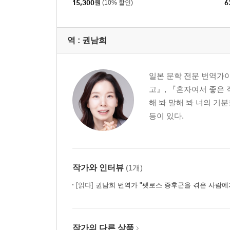
15,300
원
(10% 할인)
6
역 :
권남희
일본 문학 전문 번역가
고』, 『혼자여서 좋은 
해 봐 말해 봐 너의 기
등이 있다.
작가와 인터뷰
(1개)
[읽다]
권남희 번역가 "펫로스 증후군을 겪은 사람에
작가의 다른 상품