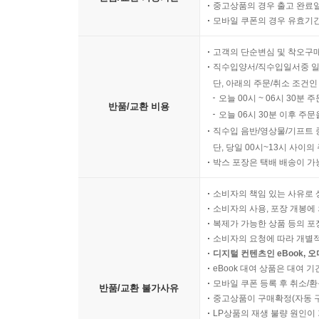
중고상품의 경우 출고 완료일
모바일 쿠폰의 경우 유효기간(
고객의 단순변심 및 착오구
직수입양서/직수입일서중 일
단, 아래의 주문/취소 조건인
오늘 00시 ~ 06시 30분 
반품/교환 비용
오늘 06시 30분 이후 주문
직수입 음반/영상물/기프트 
단, 당일 00시~13시 사이
박스 포장은 택배 배송이 가
소비자의 책임 있는 사유로 
소비자의 사용, 포장 개봉에 
복제가 가능한 상품 등의 포장을 
소비자의 요청에 따라 개별
디지털 컨텐츠인 eBook, 
eBook 대여 상품은 대여 기
모바일 쿠폰 등록 후 취소/환
반품/교환 불가사유
중고상품이 구매확정(자동 
LP상품의 재생 불량 원인이 기