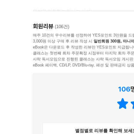
일상을 이화하는 빛나는 시선!
인생을 한 뼘 더 즐겁게 사는 법! 유쾌한 에세이로 
회원리뷰
(106건)
발표하는 작품마다 경이적인 판매고를 기록하며 전
매주 10건의 우수리뷰를 선정하여 YES포인트 3만원을 드
3,000원 이상 구매 후 리뷰 작성 시
일반회원 300원, 마니아
스스로를 가리켜 ‘평범한 소설가’라 소개하지만,
eBook은 다운로드 후 작성한 리뷰만 YES포인트 지급됩니
「앙앙」의 권두 연재 ‘무라카미 라디오’는 작가의 
클래스는 첫번째 회차 주문확정 시점부터 마지막 회차 주문
오랜만에 다시 시작했다. 《채소의 기분, 바다표범의
사락 독서모임으로 진행된 클래스는 사락 독서모임 게시판
것이다. 2000년 출간된 《무라카미 라디오》의 후
eBook 페이백, CD/LP, DVD/Blu-ray, 패션 및 판매금
동판화와 함께 풀어놓는 다양한 에피소드 구석구석에서
106
'세계가 열광하는 작가'의 감성에 '취향 좋은 남자'
하루키의 일상미학을 담은 전설의 신작 에세이!
「무라카미 스타일로 에세이 쓰기」
첫째, 남의 악담을 구체적으로 쓰지 않기.
(귀찮은 일을 늘리고 싶지 않다.)
별점별로 리뷰를 확인해 보세