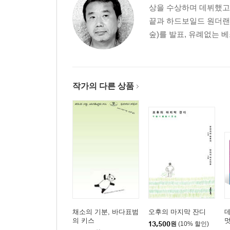
상을 수상하며 데뷔했고,
끝과 하드보일드 원더랜
숲)를 발표, 유례없는 
작가의 다른 상품
채소의 기분, 바다표범
오후의 마지막 잔디
의 키스
멋
13,500
원
(10% 할인)
멋