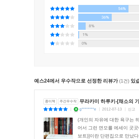
둘째, 변명과 자랑을 되도록 쓰지 않기.
54%
(뭐가 자랑에 해당하는지 정의를 내리긴 꽤 복잡하지
셋째, 시사적인 화제는 피하기.
36%
(물론 내게도 개인적인 의견은 있지만, 그걸 쓰기 
8%
1%
소설 쓰기보다 번역하기보다 에세이 쓰기가 가장 
0%
상당히 한정되면서 결과적으로는 한없이 ‘쓸데없는
무엇인지, 몇몇 작품의 비하인드 스토리를 귀띔하기
올림픽 중계나 신문 휴간일 그리고 일본 프로야구에
작가의 부탁처럼 그야말로 편안히 어깨 힘을 빼고,
예스24에서 우수작으로 선정한 리뷰가
(1건)
있습
오빠’인 하루키는 여전히 감각적이고 누구보다 트
폭은 한층 넓어졌다. 환갑이 넘은 작가의 삶에 대한
느낄 것이다.
무라카미 하루키-[채소의 기
종이책
주간우수작
g********e
2012-07-13
신고
|
|
|
*일상을 이화하는 빛나는 시선! 지금 그리고 여기를
(개인의 자유에 대한 욕구는 
어서 그런 면모를 에세이 곳곳에
보트)]이란 단편집으로 만났다