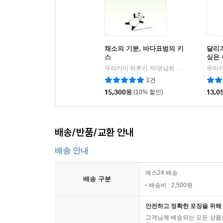
채소의 기분, 바다표범의 키
달리기
스
싶은
무라카미 하루키 저/권남희 역
비채
|
1건
15,300
원
(10% 할인)
13,0
배송/반품/교환 안내
배송 안내
예스24 배송
배송 구분
배송비 : 2,500원
안전하고 정확한 포장을 위해 
고객님께 배송되는 모든 상품을