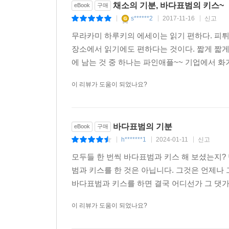
채소의 기분, 바다표범의 키스~
eBook
구매
s******2
2017-11-16
신고
|
|
|
무라카미 하루키의 에세이는 읽기 편하다. 피튀
장소에서 읽기에도 편하다는 것이다. 짧게 짧게
에 남는 것 중 하나는 파인애플~~ 기업에서 화
이 리뷰가 도움이 되었나요?
바다표범의 기분
eBook
구매
h*******1
2024-01-11
신고
|
|
|
모두들 한 번씩 바다표범과 키스 해 보셨는지? 
범과 키스를 한 것은 아닙니다. 그것은 언제나
바다표범과 키스를 하면 결국 어디선가 그 댓가를
이 리뷰가 도움이 되었나요?