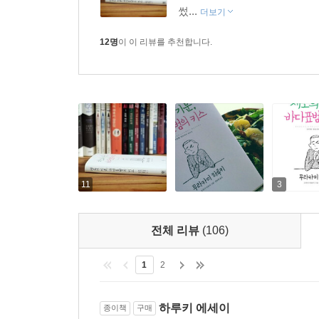
썼...
더보기
12명
이 이 리뷰를 추천합니다.
11
3
전체 리뷰
(106)
1
2
하루키 에세이
종이책
구매