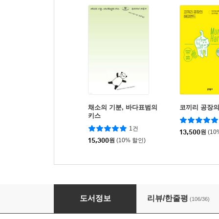
채소의 기분, 바다표범의
코끼리 공장의
키스
1건
13,500
원
(10
15,300
원
(10% 할인)
채소의 기분, 바다표범의 키스
도서정보
리뷰/한줄평
(106/36)