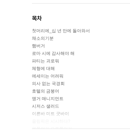
목차
첫머리에_십 년 만에 돌아와서
채소의기분
햄버거
로마 시에 감사해야 해
파티는 괴로워
체형에 대해
에세이는 어려워
의사 없는 국경회
호텔의 금붕어
앵거 매니지먼트
시저스 샐러드
이른바 미트 굿바이
올림픽은 시시하다?
왼쪽인가 오른쪽인가