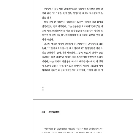
타인의 섹스를 비웃을 수 없다
책을 좋아했다
휴대전화라든가 병따개라든가
캐러멜마키아토를
맛있는 칵테일을 만드는 법
바다표범의 키스
장어집 고양이
유리집에 사는 사람은
그리스의 유령
일 인분의 굴튀김
자유롭고 고독하고, 실용적이지 않다
커다란 순무
이쪽 문으로 들어와서
아보카도는 어렵다
슈트를 입어야지
뛰어난 두뇌
「스키타이 조곡」을 아십니까?