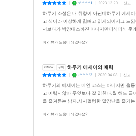
h*******1
2023-12-20
신고
|
|
|
하루키 소설은 내 취향이 아닌데하루키 에세이
고 식이라 이상하게 힘빼고 읽게되어서그 느낌
서보다가 박장대소까진 아니지만피식피식 웃게되는
이 리뷰가 도움이 되었나요?
하루키 에세이의 매력
eBook
구매
k*******3
2020-04-08
신고
|
|
|
하루키의 에세이는 메인 코스는 아니지만 훌륭
고 어렵지않아 무엇보다 잘 읽힌다.뭘 해도 글이
을 즐겨듣는 남자.시시껄렁한 말장난을 즐기는 
이 리뷰가 도움이 되었나요?