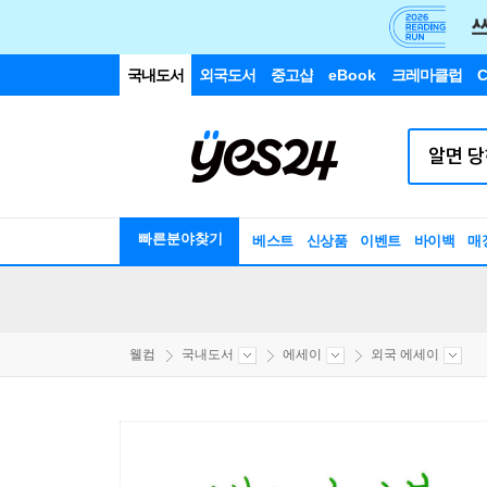
국내도서
외국도서
중고샵
eBook
크레마클럽
C
빠른분야찾기
베스트
신상품
이벤트
바이백
매
웰컴
국내도서
에세이
외국 에세이