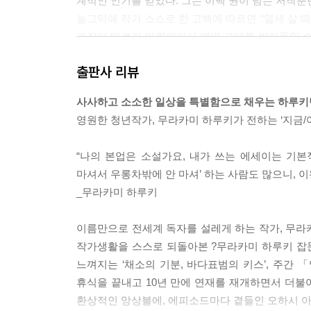
계적인 인기를 얻었다. 그는 이백 권이 넘는 저작
늘그막에 작가 스스로 한 고백에 따르면 “열세 살 
나왔다. 논리적 인과관계가 전혀 없는 이유대기. 독
과장이 따르기 마련이어서 액면 그대로 받아들일 수는
화법이 비슷하다. (내 기억으로는) "메이지 진구 
니었을까요?”라고 말했다. 그러나 그것도 엄청나다.
매우 재미있는 그런 부분.
출판사 리뷰
부인의 증언에 따르면 심농은 하여간 주위 여성과 
횟수를 세고 있던 부인도 대단하다. 대체 이 부부 뭔
하루키는 전공투 세대다. 「서른 살이 넘은 녀석들
사사하고 소소한 일상을 특별함으로 채우는 하루키
20대에 뭔일이 있었던 간에 아무일도 없었던 것 
영원한 청년작가, 무라카미 하루키가 전하는 ‘지금/
---p.120 ‘커뮤니케이션이 필요하다’에서
일상은 그의 여러 글에도 잘 드러나 있다. 공동체
나도 동의하는 부분이다. 하지만 지루한 일상을 덤
“나의 본업은 소설가요, 내가 쓰는 에세이는 기본
마셔서 우롱차밖에 안 마셔’ 하는 사람도 많으니, 
시시해서 읽는 재미가 무한한 에세이집. 가르치려
_무라카미 하루키
에피소드들을 담담하게 이야기 하면서 가끔 "!" 를
이름만으로 전세계 독자를 설레게 하는 작가, 무라카
작가생활을 스스로 되돌아본 ?무라카미 하루키 잡문
느껴지는 ‘채소의 기분, 바다표범의 키스’, 주간 「
휴식을 끝내고 10년 만에 연재를 재개하면서 더불어
환상적인 앙상블에, 에피소드마다 곁들인 오하시 아