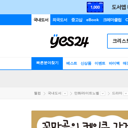
국내도서
외국도서
중고샵
eBook
크레마클럽
C
빠른분야찾기
베스트
신상품
이벤트
바이백
매
웰컴
국내도서
만화/라이트노벨
드라마