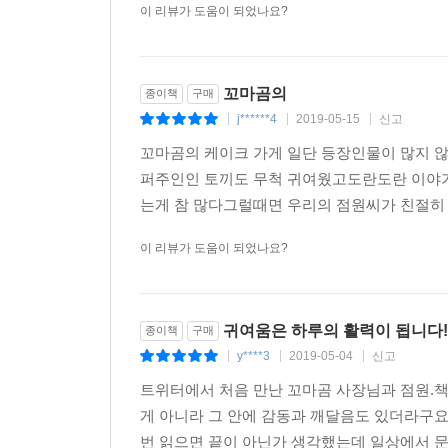
이 리뷰가 도움이 되었나요?
꼬마곰의
종이책
구매
j******4
2019-05-15
신고
|
|
|
꼬마곰의 케이크 가게 일단 등장인물이 많지 
퍼주인인 토끼도 무척 귀여웠고도란도란 이야
는게 참 많다그럴때면 우리의 점원씨가 친절히
이 리뷰가 도움이 되었나요?
귀여움은 하루의 활력이 됩니다!
종이책
구매
y****3
2019-05-04
신고
|
|
|
트위터에서 처음 만난 꼬마곰 사장님과 점원.
게 아니라 그 안에 감동과 깨달음도 있더라구요
번 읽으면 끝이 아닌가 생각했는데 일상에서 문득