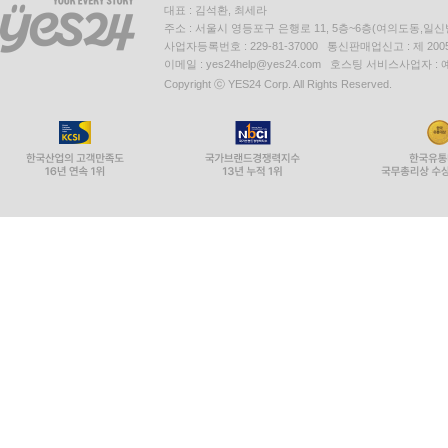
대표 : 김석환, 최세라
주소 : 서울시 영등포구 은행로 11, 5층~6층(여의도동,일신
사업자등록번호 : 229-81-37000 통신판매업신고 : 제 200
이메일 : yes24help@yes24.com 호스팅 서비스사업자 :
Copyright ⓒ YES24 Corp. All Rights Reserved.