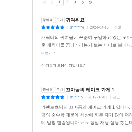
1
2
3
귀여워요
종이책
구매
d*******e
2024-04-15
신고
|
|
|
캐릭터의 귀여움에 꾸준히 구입하고 있는 꼬마
운 캐릭터들 꽁냥거리는거 보는 재미로 봅니다
더보기
이 리뷰가 도움이 되었나요?
꼬마곰의 케이크 가게 1
종이책
구매
d******o
2019-07-02
신고
|
|
|
카멘토츠님의 꼬마곰의 케이크 가게 1 입니다.
곰의 순수함 때문에 세상에 찌든 제가 많이 더러
데 엄청 힐링됩니다 ㅠㅠ 정말 재탕 삼탕 했는데