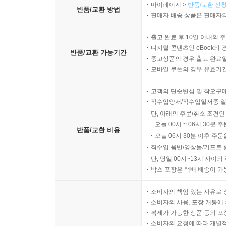
마이페이지 >
반품/교환 신청
반품/교환 방법
판매자 배송 상품은 판매자와
출고 완료 후 10일 이내의 
디지털 콘텐츠인 eBook의 
반품/교환 가능기간
중고상품의 경우 출고 완료일
모바일 쿠폰의 경우 유효기간(
고객의 단순변심 및 착오구
직수입양서/직수입일서중 일
단, 아래의 주문/취소 조건인
오늘 00시 ~ 06시 30분 
반품/교환 비용
오늘 06시 30분 이후 주문
직수입 음반/영상물/기프트 
단, 당일 00시~13시 사이
박스 포장은 택배 배송이 가
소비자의 책임 있는 사유로 
소비자의 사용, 포장 개봉에 
복제가 가능한 상품 등의 포장을 
소비자의 요청에 따라 개별