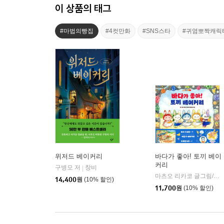
이 상품의 태그
#마법의빵집
#4컷만화
#SNS스타
#귀염뽀짝캐릭
위저드 베이커리
바다가 좋아! 토끼 베이
커리
구병모 저
창비
|
마츠오 리카코 글그림/문지연 역
14,400
원
(10% 할인)
11,700
원
(10% 할인)