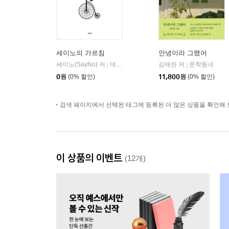
세이노의 가르침
안녕이라 그랬어
세이노(SayNo) 저
데이원
김애란 저
문학동네
|
|
0
원
(0% 할인)
11,800
원
(0% 할인)
검색 페이지에서 선택된 태그에 등록된 더 많은 상품을 확인해 
이 상품의 이벤트
(12개)