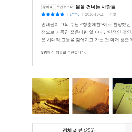
물을 건너는 사람들
종소리 때문에, 한번 덮었던 책장을 다시 펼칠 때마
종이책
주간우수작
사랑의 기쁨과 상실의 아픔을 통과하며 세상을 향
z****0
2010-10-11
신고
|
|
|
발신음은, 이 시기를 힘겹게 넘겨온 이들에게, 또
민태원이 그의 수필 <청춘예찬>에서 찬양했던 바
것이며, 다시 그들 자신에 의해 새롭게 씌어질 것이
쟁으로 가득찬 젊음이란 얼마나 낭만적인 것인가
은 시대적 고통을 짊어지고 가는 것 마저 청춘의
다시 한번 멀고 끝없는 길 위에 선 작가, 신경숙
5명
이 이 리뷰를 추천합니다.
인간의 내면을 향한 깊고 유니크한 시선, 상징과 
삶의 시련과 고통에서 길어낸 정교하고 감동적인 
『리진』 『엄마를 부탁해』 『어디선가 나를 찾
밀리언셀러를 기록한 2009년 최고의 화제작 『
예정이다.
전체 리뷰
(256)