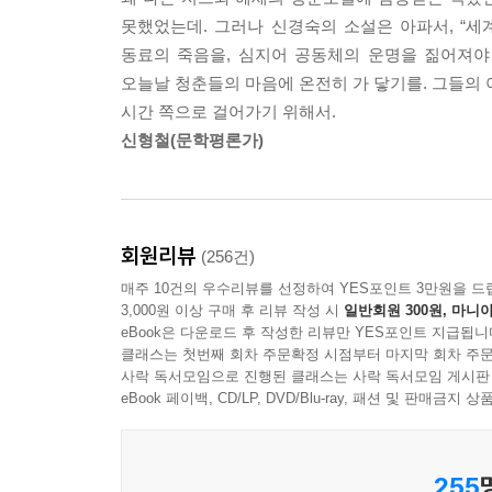
못했었는데. 그러나 신경숙의 소설은 아파서, “세
동료의 죽음을, 심지어 공동체의 운명을 짊어져야 
내.가.그.쪽.으.로.갈.까?
오늘날 청춘들의 마음에 온전히 가 닿기를. 그들의 
내.가.그.쪽.으.로.갈.게.
시간 쪽으로 걸어가기 위해서.
신형철(문학평론가)
의문과 슬픔을 품은 채 나를 무작정 걷게 하던 그 
다 어디로 갔을까. 그 쓰라린 마음들은.
혼자 있을 때면 창을 든 사냥꾼처럼 내 마음을 들
어디로 스며들고 버려졌기에 나는 이렇게 견딜 만해
회원리뷰
(256건)
매주 10건의 우수리뷰를 선정하여 YES포인트 3만원을 드
3,000원 이상 구매 후 리뷰 작성 시
일반회원 300원, 마니아
*
eBook은 다운로드 후 작성한 리뷰만 YES포인트 지급됩니
클래스는 첫번째 회차 주문확정 시점부터 마지막 회차 주문
사락 독서모임으로 진행된 클래스는 사락 독서모임 게시판
이 작품은 육 개월 동안 연재된 원고를 초고 삼아 지
eBook 페이백, CD/LP, DVD/Blu-ray, 패션 및 판매금
쓰고 있었다. 아무래도 인쇄되기 직전까지도 쓰고 있
작품을 쓰고 있을 것 같은 느낌이다.
255