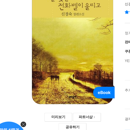
신
정
판
쿠
Y
추
미리보기
파트너샵
결
공유하기