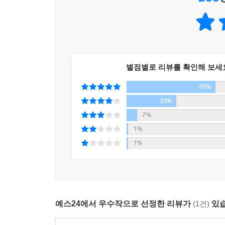
사랑의 기쁨만큼이나 상실의 아픔을 통과하며 세상
이를지는 모를 일이지만, 사람이 사람을 사랑하
각인되는지……를 따라가보았다. 가능한 시대를 
단이와 미루와 명서라는 네 사람의 청춘들로 하여
근원으로 걷고 쓰고 읽는 일을 생각했기 때문이다. 
별점별로 리뷰를 확인해 보세
글쓰기 앞에서 뭔가에 벅차 벌떡 일어나는 것처럼 
59%
이 소설에서 어쩌든 슬픔을 딛고 사랑 가까이 가보
33%
그리하여 이 소설에 자주 등장하는 ‘언젠가’라
7%
번지기를……
1%
_'작가의 말' 중에서
1%
『어디선가 나를 찾는 전화벨이 울리고』는, 지난해 6
말’에서도 밝히고 있듯이, 연재를 시작하며 매일 
개월의 시간이 더 지났다. 그동안에도 이 소설은 계
우리 청춘의 이야기가 그러하듯이.
예스24에서 우수작으로 선정한 리뷰가
(1건)
있습
작가 자신이 끝까지 펜을 놓지 못했듯, 독자들 역시