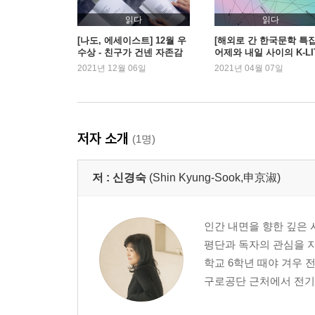
읽다
읽다
[나도, 에세이스트] 12월 우
[해외로 간 한국문학 특집
수상 - 친구가 건넨 자존감
어제와 내일 사이의 K-LI
한 권
2021년 12월 06일
2021년 04월 07일
저자 소개
(1명)
저 :
신경숙
(Shin Kyung-Sook,申京淑)
인간 내면을 향한 깊은 
평단과 독자의 관심을 지
학교 6학년 때야 겨우 
구로공단 근처에서 전기회