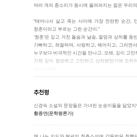
여러 개의 종소리가 동시에 울려퍼지는 젊은 우리의
“태어나서 살고 죽는 사이에 가장 찬란한 순간,
청춘이라고 부르는 그런 순간이.”
‘청춘’은 깊고 거친 들숨과 날숨, 절망과 상처를 동
기뻐하고, 좌절하며, 사랑하고, 헤어지고, 그러면
누구보다 비극적인 시간을 만나고, 오래, 깊이 고민하
가장 깊이 절망하고 고민하고 상처받았기에 오히려
이야기이다.
살아 있으라
추천평
마지막 한 모금의 숨이 남아 있는 그 순간까지 이 
사랑하고 투쟁하고 분노하고 슬퍼하며 살아 있으라
신경숙 소설의 문장들은 가녀린 눈송이들을 닮았지만
황종연(문학평론가)
작가는 비극적인 시대상황 속에서 부대끼며 살아
연애소설이기도 한 이 작품은, 그래서 고통스러운 
새롭게 삶의 의미를 찾아나선 젊은 세대에게 바치는
왜 나는 지드와 헤세의 청춘소설에 감동받은 척했