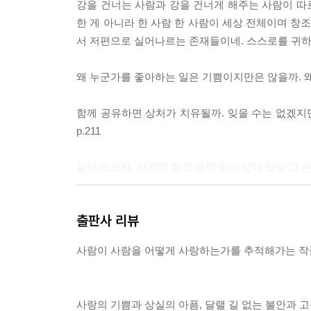
강을 건너는 사람과 강을 건너게 해주는 사람이 따
한 게 아니라 한 사람 한 사람이 세상 전체이며 
서 저편으로 실어나르는 존재들이네. 스스로를 귀하고 소
왜 누군가를 좋아하는 일은 기쁨이지만은 않을까. 왜 슬
함께 공유하면 상처가 치유될까. 잊을 수는 없겠지만
p.211
살아 있으라. 마지막 한 모금의 숨이 남아 있는 그 순
왜 그때 그러지 못했나, 싶은 일들. 살아가면서 순
출판사 리뷰
기 헤아리게 된 그때의 마음들, 앞으로 다가오는 어
사람이 사람을 어떻게 사랑하는가를 추적해가는 작품
--- p.366
사랑의 기쁨과 상실의 아픔, 달랠 길 없는 불안과 