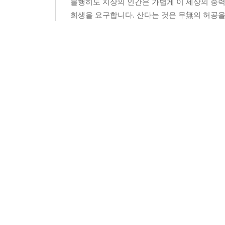
불행히도 지상의 인간은 가볍게 이 세상의 중
희생을 요구합니다. 산다는 것은 무無의 허공을
을 의미합니다. 살아 있는 것들이 끝없이 변하는
13명
이 이 리뷰를 추천합니다.
청춘, 젊음의 단상
종이책
a******e
2010-08-27
신고
|
|
|
청춘을 규정짓는다는 것은 꽤나 어려운 일이다.
선 느낌이며, 갈피를 잃은 정신을 가다듬는 혼
을 만큼 힘겹게 덮쳐 오는 불편한 정경에 목말라 
10명
이 이 리뷰를 추천합니다.
1
2
3
4
5
6
7
8
9
10