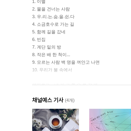
1. 이별
2. 물을 건너는 사람
3. 우.리.는.숨.을.쉰.다
4. 소금호수로 가는 길
5. 함께 길을 갔네
6. 빈집
7. 계단 밑의 방
8. 작은 배 한 척이...
9. 모르는 사람 백 명을 껴안고 나면
10. 우리가 불 속에서
에필로그... 내.가.그.쪽.으.로.갈.게
채널예스 기사
작가의 말
(4개)