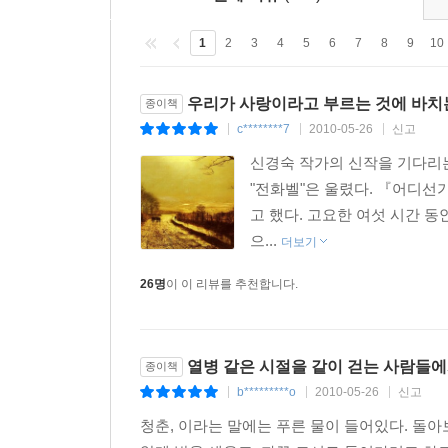
1
2
3
4
5
6
7
8
9
10
우리가 사랑이라고 부르는 것에 바치
종이책
c********7
2010-05-26
신고
|
|
|
신경숙 작가의 신작을 기다리
"전화벨"은 울렸다. 『어디선
고 했다. 고요한 여섯 시간 
으...
더보기
26명
이 이 리뷰를 추천합니다.
열병 같은 시절을 같이 걷는 사람들
종이책
b*********o
2010-05-26
신고
|
|
|
청춘, 이라는 말에는 푸른 물이 들어있다. 돌아