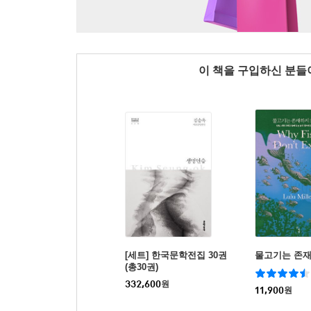
이 책을 구입하신 분
[세트] 한국문학전집 30권
물고기는 존
(총30권)
332,600
원
11,900
원