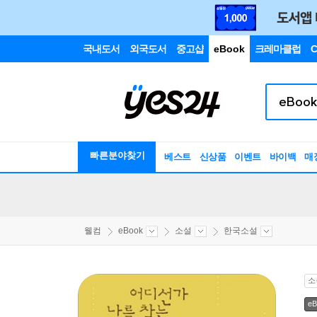
국내도서
외국도서
중고샵
eBook
크레마클럽
C
빠른분야찾기
베스트
신상품
이벤트
바이백
매
웰컴
eBook
소설
한국소설
소
eB