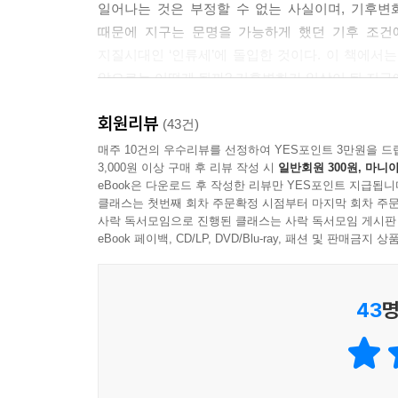
일어나는 것은 부정할 수 없는 사실이며, 기후변
와 산소가 서로 반응해 질소산화물을 배출한다. 
때문에 지구는 문명을 가능하게 했던 기후 조건
농도를 보이다가 해가 뜨면 급격히 감소하기 시작한
지질시대인 ‘인류세’에 돌입한 것이다. 이 책에서
성되기 때문이다. 오존 농도는 햇빛이 강렬하게 내
앞으로는 어떻게 될까? 기후변화가 일상이 된 지구에
런 일이 항시 발생해 ‘로스앤젤레스 스모그’라고도 
리성 물질인 암모니아와 반응해 2차 오염먼지인 질산암모
회원리뷰
문명을 탄생시킨 기후변화,
(43건)
기후변화가 문명을 파괴할 수도 있다?
매주 10건의 우수리뷰를 선정하여 YES포인트 3만원을 드
이러한 관점에서 2018년 노벨경제학상을 받은 예
3,000원 이상 구매 후 리뷰 작성 시
일반회원 300원, 마니아
고 했다. 노드하우즈는 할인율 3퍼센트를 제시했는데
eBook은 다운로드 후 작성한 리뷰만 YES포인트 지급됩니
사실 기후변화는 언제나 일어났던 일이다. 우리는 빙
어떻게 할인율이 3퍼센트로 산출될 수 있었을까? 기
클래스는 첫번째 회차 주문확정 시점부터 마지막 회차 주문
간빙기와 빙하기가 교대로 나타났는데 그때 기온 차이가
사락 독서모임으로 진행된 클래스는 사락 독서모임 게시판
로 떨어질 것이라 계산되었다. 가난한 사람들은 세계
오르내리는 데 10만 년이 걸렸는데 지금은 단 100
eBook 페이백, CD/LP, DVD/Blu-ray, 패션 및 판매금
것으로 평가될 리 없었다. 종의 멸종은 생명 그물망
기온 상승 제한 목표를 산업혁명 이전과 비교했을 때
다가 노드하우즈는 기후변화에 가장 취약한 부문인 농
일어날 일은 걷잡을 수 없을 것이라는 계산에서다.
이 맞다면 세계 식량 공급이 붕괴한다 해도 세계 경
43
명
임으로 발생하는 기후변화의 티핑 포인트를 고려하지
우리가 누리고 있는 문명은 인간의 능력으로 이룩한
는 없을 것이다.
농사를 지을 수 없었기 때문에 한 곳에 정착할 수가
안정되고, 약 7,000년 전 해수면 변동이 끝나고
--- p.198