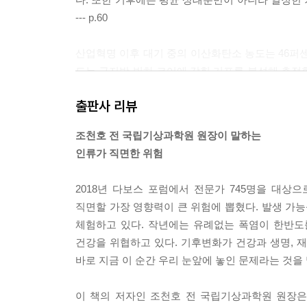
--- p.60
산업혁명 이후 대기 중의 이산화탄소 농도는 46퍼센트
도는 극지방 빙하 코어에 갇힌 기포를 분석해 측정할 수 
구가 빙하기와 간빙기를 반복하는 동안 변할 수 있는
출판사 리뷰
탄소 농도는 315ppm이었다.
오늘날 405ppm에 달했고 매년 2ppm씩 상승하고 
조천호 전 국립기상과학원 원장이 말하는
지고 있다. 현재의 이산화탄소 농도를 과거에서 찾으려
인류가 직면한 위험
면은 지금보다 10~20미터 더 높았다. 인류는 이러한 
2018년 다보스 포럼에서 전문가 745명을 대상
IPCC 보고서의 새로운 판이 발간될 때마다 인간이 
직면할 가장 영향력이 큰 위험에 뽑혔다. 발생 가능
에서는 인간 활동을 기후변화의 원인으로 확신하지 않았
체험하고 있다. 작년에는 유례없는 폭염이 한반도
년)에서는 인간의 책임이 66퍼센트 이상이라고 밝혔
건강을 위협하고 있다. 기후변화가 건강과 생명, 
이라 했다. 5차 보고서(2013년)에서는 인위적인
바로 지금 이 순간 우리 눈앞에 놓인 문제라는 것을
수위를 높였다. --- p.104
이 책의 저자인 조천호 전 국립기상과학원 원장
한편 공기 중 질소는 매우 안정되어 여간해서는 산