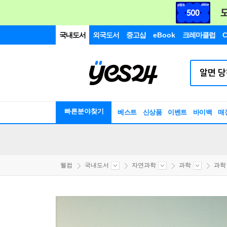
국내도서
외국도서
중고샵
eBook
크레마클럽
C
빠른분야찾기
베스트
신상품
이벤트
바이백
매
웰컴
국내도서
자연과학
과학
과학