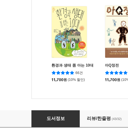
환경과 생태 쫌 아는 10대
아Q정전
66건
11,700
원
(10% 할인)
11,700
원
(10
파란하늘 빨간지구
도서정보
리뷰/한줄평
(43/32)