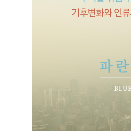
작디작은 흙먼지가 생태계를 살린다
먼지도 기후변화를 일으킨다
화산폭발이 일으키는 기후변화
하찮아 보이는 먼지 안에 숨은 위험과 갈등
인공강우로 미세먼지 없애기는 현대판 기우제다
5장 대응, 기후변화 시대에 생존하기 위해
누가 과학을 부정하는가
가장 큰 시장 실패인 기후변화
무임승차국이 강제승차국보다 돈을 더 내는 게 정
기후변화 대응이 곧 국가 안보다
기후변화는 결핍이 아니라 과잉에서 발생한다
폭염이 우리 수준을 드러낼 것이다
지구공학이 기후변화를 막아낼 수 있을까?
6장 예측, 알 수 없는 미래마저 준비해야 하기에
과거 기후를 알아야 미래 기후에 대응할 수 있다