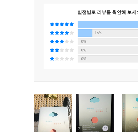
발달하면서 인간이 모든 것을 통제하고 있는 것처럼
있는 일은 그리 많지 않을 것이다. 이미 북미 대륙
별점별로 리뷰를 확인해 보세
미세먼지를 둘러싼 오해와 진실,
미세먼지를 해결하는 데 꼼수는 통하지 않는다
16%
0%
현재 미세먼지 문제는, 그 배출원이 어디냐에 과도
0%
산업이 발전하면서 나타난 피할 수 없는 부작용이며
0%
매연 때문에 ‘검은 장막이 씌워진’ 듯한 하늘을 
스모그’라는 현상이 생겨날 정도였다. 하지만 그 
국가와 사회가 나서서 체계적으로 관리하고 노력했
중국이 공장 가동을 멈추게 되면 우리도 상당한 
화력발전이나 오염원 배출 현황도 가볍게 볼 수 
피할 수는 없다는 것이다.
이 책은 더 근본적인 차원에서 고민을 해야 할 
대책이 제시되지만, 그런 사실 그런 것들은 과학
7
언급하는 이유는, 더 근본적인 해결책을 외면하려는