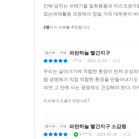
「결과의 시대」라는 보고서에서, 앞으로 기후변화
인해 넘치는 쓰레기들 일회용품과 마스크생각을 
예상했다. 그 예로 21세기 들어 최악의 인종 청소
었는데재활용 과정에서 정말 거의 대부분이 버려
40% 이상 감소하자, 유목 생활을 하던 아랍계는 
2명
이 이 리뷰를 추천합니다.
집단 간의 갈등은, 겉으로 봤을 때는 인종전쟁이
한 연설에서 시리아 전쟁의 원인으로 기후변화를 언
파란하늘 빨간지구
종이책
구매
지금까지 일어난 환경 파괴나 재난은 지역적인 성격
l***a
2021-11-24
신고
러시아에는 가뭄이 찾아왔고, 러시아 정부는 밀 생
|
|
|
대규모 폭동이 일어났다. 기후변화는 단순히 자연을
우리는 살아가기에 적합한 환경이 먼저 조성되
상대적으로 그 영향이 크지 않지만, 우리도 거대한 
럼 생명체가 직접 적합한 환경을 만들어내기도 
려면 그 안에 사는 생명체도 건강해야 한다. 아
이 리뷰가 도움이 되었나요?
파란하늘 빨간지구 소감평
종이책
구매
k*****3
2021-01-16
신고
|
|
|