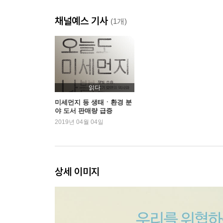
기록이 한 번 깨지면 우연이지만 매번 깨지면 변화
채널예스 기사
이제 극한 날씨가 정상이다
(1개)
온실가스로 열 받은 바다가 강한 태풍을 일으킨다
내 나라 하늘은 곱기가 지랄이다
북극에서 일어나는 일은 북극에만 머무르지 않는다
미래는 ‘주어지는 것’ 아니라 ‘이루어가는 것’이다
읽다
3장 위기, 파국은 한순간에 찾아온다
미세먼지 등 생태ㆍ환경 분
야 도서 판매량 급증
보호난간이 있어야 절벽에서도 달릴 수 있다
2019년 04월 04일
지구는 스스로 뜨거워질 수 있다
시간은 우리 편이 아니다
물이 부족하면 배가 고파진다
민주주의가 지구 위기를 예방한다
상세 이미지
빙하가 작아지면 삶의 터전도 줄어든다
4장 먼지, 있어야 할 먼지, 골칫거리 먼지
길고 긴 먼지의 역사