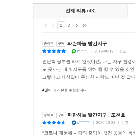
인프라 개선 등에 힘을 쓰면 미세먼지 발생 자체를
전체 리뷰
(43)
일어난다. 그렇기 때문에 비상 대책 등을 언급하며
시도들은 우리 사회가 수준과 실력을 가늠할 수 있는
1
2
정치, 경제, 외교, 안보까지
파란하늘 빨간지구
종이책
구매
모든 분야에서 변수가 된 기후변화의 위력
k*****3
2019-08-19
신고
|
|
|
인문학 공부를 하지 않았다면, 나는 지구 환경이
우리는 기후변화 문제를 생태 문제로 인식한다. 
도 못사는 내가 지구를 위해 뭘 할 수 있을 것
환경도 우리가 포기할 수 없는 영역이다. 그런데 
그렇다고 세상일에 무심한 사람도 아닌 것 같다
일단 경제적인 차원이다. 탄소 배출은 기후변화를
4명
이 이 리뷰를 추천합니다.
이야기하는 ‘외부효과’로 볼 수 있을 것이다. 런던정
기후변화에 대응을 전혀 하지 않았을 때 이번 세기
반면 지금 당장 대응에 나설 경우 기후 비용을 GD
파란하늘 빨간지구 : 조천호
종이책
구매
빚을 미래 세대에 지우는 셈이다.
c*******l
2020-10-28
신고
|
|
|
안보 측면에서도 기후변화가 치명적인 결과를 불러온 사
*코로나 때문에 사람의 출입이 끊긴 곳들에 