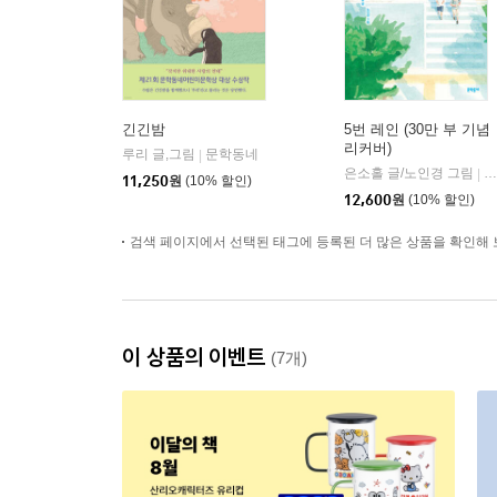
긴긴밤
5번 레인 (30만 부 기념
리커버)
루리 글,그림
문학동네
|
은소홀 글/노인경 그림
문
|
11,250
원
(10% 할인)
12,600
원
(10% 할인)
검색 페이지에서 선택된 태그에 등록된 더 많은 상품을 확인해 
이 상품의 이벤트
(7개)