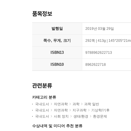
품목정보
발행일
2019년 03월 29일
쪽수, 무게, 크기
292쪽 | 413g | 145*205*21
ISBN13
9788962622713
ISBN10
8962622718
관련분류
카테고리 분류
국내도서
자연과학
과학
과학 일반
국내도서
자연과학
지구과학
기상학/기후
국내도서
사회 정치
생태/환경
환경문제
수상내역 및 미디어 추천 분류