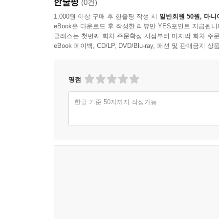
한줄평
(0건)
부화 56
1,000원 이상 구매 후 한줄평 작성 시
일반회원 50원, 마니
아침, 반가사유상 57
eBook은 다운로드 후 작성한 리뷰만 YES포인트 지급됩니
뜨거운 주전자 58
클래스는 첫번째 회차 주문확정 시점부터 마지막 회차 주문
공중화장실 60
eBook 페이백, CD/LP, DVD/Blu-ray, 패션 및 판매금
홀로 벌판에서 62
너, 어디 있느냐? 64
평점
제3부 무릎에 대한 변론
한글 기준 50자까지 작성가능
흔적 67
설한풍 68
무단 방뇨 69
여백 70
국밥 71
무릎에 대한 변론 72
부스럭 74
불의 사랑 76