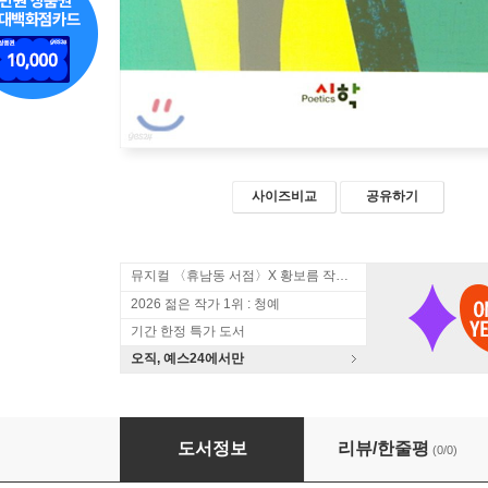
사이즈비교
공유하기
뮤지컬 〈휴남동 서점〉X 황보름 작가 북토크
2026 젊은 작가 1위 : 청예
기간 한정 특가 도서
오직, 예스24에서만
그가 잠깨는 순간
도서정보
리뷰/한줄평
(0/0)