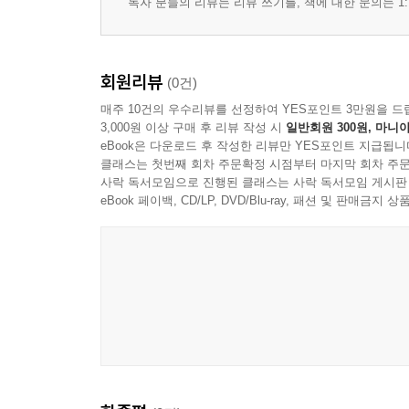
독자 분들의 리뷰는 리뷰 쓰기를, 책에 대한 문의는 1:
못을 빼며 33
계단 밟기 34
저녁 숲 부엉새 36
회원리뷰
(0건)
매주 10건의 우수리뷰를 선정하여 YES포인트 3만원을 드
제2부 바다와 숟가락
3,000원 이상 구매 후 리뷰 작성 시
일반회원 300원, 마니아
eBook은 다운로드 후 작성한 리뷰만 YES포인트 지급됩니
시와 눈보라 41
클래스는 첫번째 회차 주문확정 시점부터 마지막 회차 주문
숨결 42
사락 독서모임으로 진행된 클래스는 사락 독서모임 게시판
eBook 페이백, CD/LP, DVD/Blu-ray, 패션 및 판매금
겨울 화석 43
눈을 감으면 44
하얀 풍장 45
바다와 숟가락 46
별 보는 숟가락 48
숟가락이 열다 50
숟가락 정담 52
숟가락의 온기 54
생의 밑불 55