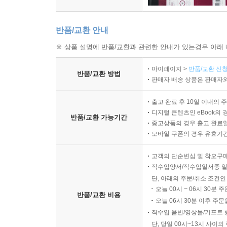
물 위에 뜬 하양 98
나무꾼 생각 100
반품/교환 안내
바보 생각 101
※ 상품 설명에 반품/교환과 관련한 안내가 있는경우 아래 
까치 생각 102
푸른 띠 103
마이페이지 >
반품/교환 신청
반품/교환 방법
자전거 이야기 104
판매자 배송 상품은 판매자와
젊은 날의 실존 106
출고 완료 후 10일 이내의 
겨울 행군 108
디지털 콘텐츠인 eBook의 
반품/교환 가능기간
바람의 번제물 111
중고상품의 경우 출고 완료일
내 마음의 수채화 112
모바일 쿠폰의 경우 유효기간(
고객의 단순변심 및 착오구
작품 해설│이태수 114
직수입양서/직수입일서중 일
접기
단, 아래의 주문/취소 조건인
오늘 00시 ~ 06시 30분 
반품/교환 비용
오늘 06시 30분 이후 주문
직수입 음반/영상물/기프트 
단, 당일 00시~13시 사이