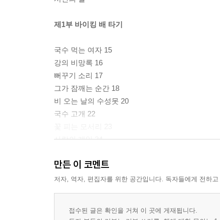
제1부 바이킹 배 타기
국수 먹는 여자 15
강의 비망록 16
뻐꾸기 소리 17
그가 잠깨는 순간 18
비 오는 날의 수성못 20
국수 고개 22
꽃 피는 모서리 23
사랑의 레일 24
너울 벗기 25
만든 이 코멘트
이백 미터의 자유 26
겨울 못둑 27
저자, 역자, 편집자를 위한 공간입니다. 독자들에게 전하고
바이킹 배 타기 28
바람 속의 귀향 30
접수된 글은 확인을 거쳐 이 곳에 게재됩니다.
못을 치며 32