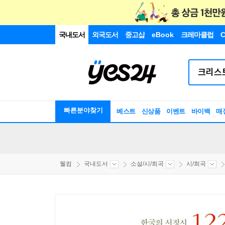
국내도서
외국도서
중고샵
eBook
크레마클럽
C
빠른분야찾기
베스트
신상품
이벤트
바이백
매
웰컴
국내도서
소설/시/희곡
시/희곡