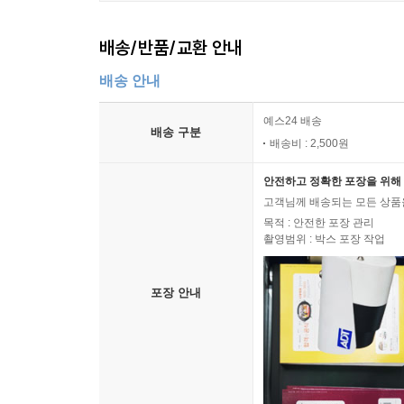
뜨거운 초점 77
구부러짐에 대한 생각 78
배송/반품/교환 안내
페르소나 80
낙엽 질 때 82
배송 안내
침묵의 소리 83
햇빛을 움켜쥐다 84
예스24 배송
배송 구분
배송비 : 2,500원
중심을 향하여 86
조간신문 87
안전하고 정확한 포장을 위해 
안녕, 33년 88
고객님께 배송되는 모든 상품을
목적 : 안전한 포장 관리
제4부 저문 길 위의 숨소리
촬영범위 : 박스 포장 작업
의문, 아직도 91
포장 안내
초록 사랑 92
청계사 벚꽃 길 93
책의 가르침 94
첫 고백 95
저문 길 위의 숨소리 96