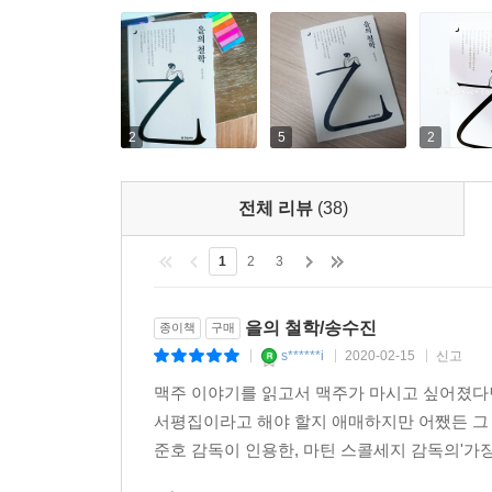
2
5
2
전체 리뷰
(38)
1
2
3
을의 철학/송수진
종이책
구매
s******i
2020-02-15
신고
|
|
|
맥주 이야기를 읽고서 맥주가 마시고 싶어졌다면
서평집이라고 해야 할지 애매하지만 어쨌든 그 
준호 감독이 인용한, 마틴 스콜세지 감독의'가장