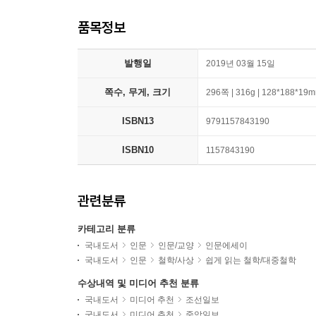
품목정보
발행일
2019년 03월 15일
쪽수, 무게, 크기
296쪽 | 316g | 128*188*19
ISBN13
9791157843190
ISBN10
1157843190
관련분류
카테고리 분류
국내도서
인문
인문/교양
인문에세이
국내도서
인문
철학/사상
쉽게 읽는 철학/대중철학
수상내역 및 미디어 추천 분류
국내도서
미디어 추천
조선일보
국내도서
미디어 추천
중앙일보