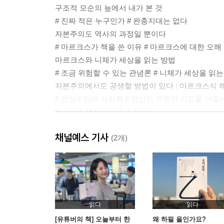
구조적 모순의 늪에서 내가 본 것
# 진짜 적은 누구인가 # 완충지대는 없다
자본주의도 역사의 과정일 뿐이다
# 마르크스가 책을 쓴 이유 # 마르크스에 대한 오해
마르크스와 니체가 세상을 읽는 방법
# 조금 위험할 수 있는 관념론 # 니체가 세상을 읽는
자본주의에서도 공생할 방법이 있다 : 마르크스식 
# 생산수단의 사회화 # 당신의 귀중한 시간을 어
# 나만의 생산수단을 소유하자
채널예스 기사
2장. 우리는 속았다
(2개)
경쟁에 길들여진 우리
# 경쟁 # 나를 다시 살게 하는 동일시
자기 검열에 길들여진 우리
# 지옥 # 반생명적인 공부
허무주의가 오는 이유
읽다
읽다
# 호명테제 # 외재성
[유튜버의 책] 오늘부터 한
왜 하필 을인가요?