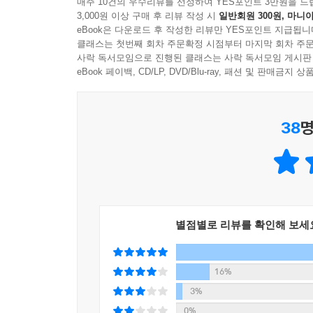
매주 10건의 우수리뷰를 선정하여 YES포인트 3만원을 드
되니까. 이 정도까지는 스님이 든 몽둥이 너머로 날아가는
3,000원 이상 구매 후 리뷰 작성 시
일반회원 300원, 마니아
안으로 퍼져갔다. 이 사회는 최고를 강요하고, 
eBook은 다운로드 후 작성한 리뷰만 YES포인트 지급됩니
한동안 자기 검열이 운명인 줄 알고 살게 된다.
아무리 기를 쓰고 잘하려 해도 처음부터 작정하고 나
클래스는 첫번째 회차 주문확정 시점부터 마지막 회차 주문
사락 독서모임으로 진행된 클래스는 사락 독서모임 게시판
나 혼자였다. 나의 실적은 그들에게 그저 들러리여야
‘진짜’라는 명제가 붙으면 원래 삶은 아프기 마련이
eBook 페이백, CD/LP, DVD/Blu-ray, 패션 및 판매금
이 어디 맘대로 되는가. 내가 간 지역에서 하필 운이
길들여져 왔음을 깨닫는 일, 이런 자각들은 내 삶과
는 수많은 소문과 억측들이 손님처럼 나를 찾아왔다. 그래
38
명
철학은 결국 세상을 보는 나만의 관점을 형성한다.
우울이 나를 사로잡았을 때 성산대교에 갔다가 이내 마
수 있게 하는 것도 결국 나의 철학이다. 그렇게 나
람, 살아갈 의미이자 전부인 사람. 사람이든 동물이든
사람, 나를 사랑하는 사람, 내 곁을 스쳐 가는 모든 
니다. 내 죽음으로 인해 지옥 같은 삶을 살아갈 ‘
만나서 정말 좋았노라고, 같이 숨 쉬고 밥 먹고 이
알고 나면 어제로 돌아가지 못한다
분히 살다 가니 아쉬울 게 없노라고, 그러니 당신도
이 책에 등장하는 좌절은 모두 사실이고 적용된 
별점별로 리뷰를 확인해 보세
이어야 할 의무도, 그럴만한 스승이나 선후배도 
--- p. 261
있었다. 철학이 밥이자 물이고 목숨이었던 다급함이
16%
〉우리가 만약 고정된 실체이고 변하지 않는다면, 
3%
존재하지 않는다. 우리를 둘러싸고 있는 건 타자와의
0%