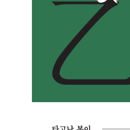
4장. 오늘 내가 비루하다는 걸 안다는 것
나는 도대체 무슨 공부를 한 건가
# 좋은 공부 # 우리는 돈이 되지 않는 걸 사랑했다
뭘 원했던 걸까
# 꿈의 집착 # 진짜 교육
여긴 어디고 나는 누구인가
# 갑질 # 사장 아들
알면 어제로 다시 돌아가지 못한다
# 지옥에서 하는 철학 # 당신과 상관없는 선과 악을
강하다는 것
# 그럼에도 불구하고
5장. 왜 나는 자유를 원하는가
우리는 자유롭도록 저주받은 존재
# 죽음을 선택할 자유 # 반응적 인간
새는 새로 기르자
# 나는 저 사람을 모른다 # 내가 만난 아이
사랑하지 않을 자유