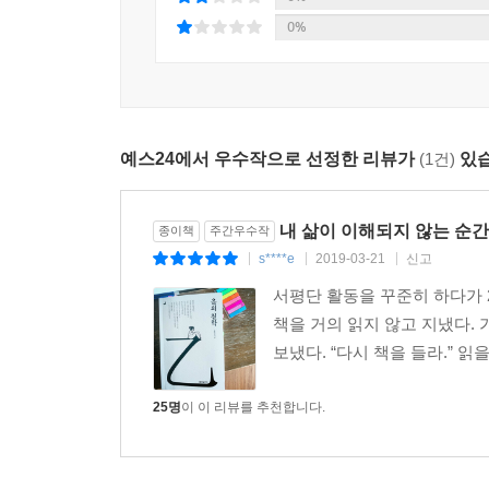
0%
이 책이 망라하는 철학자들의 역사에서 우리는 
두려워하지 않았다. 계속되는 가난과 추방에도 글
죽음을 택한 들뢰즈까지 모두 자신을 가둔 껍데기
메시지를 통해 내가 변해간다. 이처럼 알고 나면 
예스24에서 우수작으로 선정한 리뷰가
(1건)
있습
돌아갈 수 없다. 더 큰 불행이 닥쳐온다 해도 더는 
철학은 나를 나에게 이끄는 화해의 손길이다. 날 때
내 삶이 이해되지 않는 순간
종이책
주간우수작
불운이 그저 수많은 우연의 접점이라고 말한다. 
s****e
2019-03-21
신고
|
|
|
말한다. 당신 잘못이 아니다. 그 모습이 썩 아름
서평단 활동을 꾸준히 하다가 
이끄는 철학의 힘이다.
책을 거의 읽지 않고 지냈다.
보냈다. “다시 책을 들라.” 
25명
이 이 리뷰를 추천합니다.