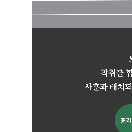
7장. 나 자신에게 착하게 살자
당신의 손발은 무사한가
# 잘린 손과 발 # 조화 같은 우리
반응적 인간을 버리는 담론
# 나는 쉬운 사람이 아니다
비가 와도 상관없다
# 마음을 비우면 두려울 게 없다
사랑하면 알고 싶어진다
# 개별화 # 중심주의 해체
저 새가 날아간다
# 직업자살에 대하여
8장. 삶은 마주침이다
남 일이 아니다
# 감히 모른다 # 타자들
우리는 마주침의 산물