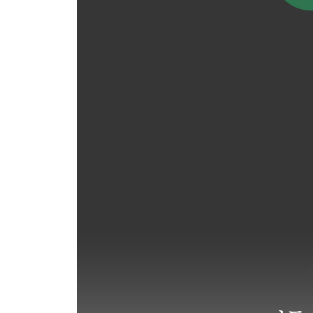
# 상견과 단견
무상을 보라
# 직면
알면 보인다
# 역지사지 # 침묵이 위로가 될 때
과거와의 단절
# 결정론과 운명론의 함정
참고 문헌