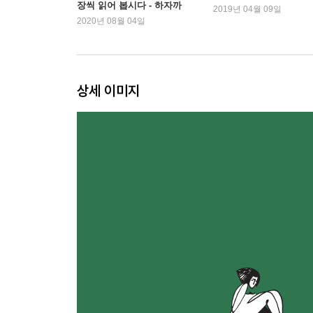
장씩 읽어 봅시다 - 하자까
우리는 피해자인 동시에 가해자일 수도
2019년 04월 09일
편
2020년 08월 04일
# 냉소 # 지나친 자의식
헷갈리면 나를 가까이 읽자
# 우울에 대하여 # 얼음 땡
상세 이미지
3장. 반자본주의적 삶도 있다는 것을 잊지 말자
백수여서 좋았던 점
# 소비하지 않을 자유 # 붕괴되어야 비로소 보이는
문제는 돈이 아니다
# 화폐Ⅰ # 화폐Ⅱ
그는 왜 숲으로 갔나
# 타고난 권리 # 선언
이대로 사라지기 전에 도서관에 가자
# 피난처
유쾌한 파멸
# 유쾌한 소비Ⅰ # 유쾌한 소비Ⅱ