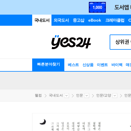
국내도서
외국도서
중고샵
eBook
크레마클럽
C
빠른분야찾기
베스트
신상품
이벤트
바이백
매
웰컴
국내도서
인문
인문/교양
인