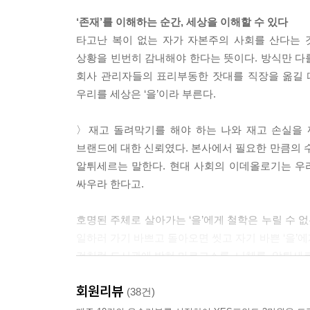
‘존재’를 이해하는 순간, 세상을 이해할 수 있다
한때는 노예 근성이 있는 내가 미치도록 싫었다. 싫어
타고난 복이 없는 자가 자본주의 사회를 산다는 
하라고 내 자신에게 소리를 지르며 매일을 살았다. 
상황을 빈번히 감내해야 한다는 뜻이다. 방식만 다
다. 불편한 것을 잘 참는 내 자신이 진짜 불편했다.
회사 관리자들의 표리부동한 잣대를 직장을 옮길 
때’ 가 있고 ‘웃지 말아야 할 때’가 있다는 것을 
우리를 세상은 ‘을’이라 부른다.
들은 진짜 웃고 싶어서 웃는 걸로 판단하고는 했다. --- 
〉재고 돌려막기를 해야 하는 나와 재고 손실을 
아침 7시 신도림역. 사람들이 모여든다. 오늘도 우리
브랜드에 대한 신뢰였다. 본사에서 필요한 만큼의 수
그랬다. 한 번도 좋은 감정으로 회사 문을 연 적이 
알튀세르는 말한다. 현대 사회의 이데올로기는 우
다. 자료 좀 찾아줘, 몇 시까지 서류 정리해서 넘겨
싸우라 한다고.
시간 안에 해내야 한다. 그리고 또다시 반복이다. 
이다. 그 시간만이라도 혼자 가만히 앉아서 생각 좀 하고 
호명된 주체로 살아가는 ‘을’에게 철학은 누릴 수 
일하러 가기 바쁘고 돌아오면 씻고 자기 바쁜 ‘을’에
뉴스에서 직업적 자살을 접한다. 어떤 간호사는 ‘태움
것처럼 도서관에 박혀 마르크스를, 니체를, 알튀세
접하면 심장 끄트머리에 밀어넣었던 선명한 생채기가
어지던 어느 날이었다. 같은 양말을 3일째 신고 있
회원리뷰
〉니체가 말했다. 밖으로 발산되지 않는 모든 본능은
(38건)
건 많은데 정작 기억나는 건 없다. 하늘 한번 올려다
자기를 학대하거나 타자를 학대하고, 자기를 비하하