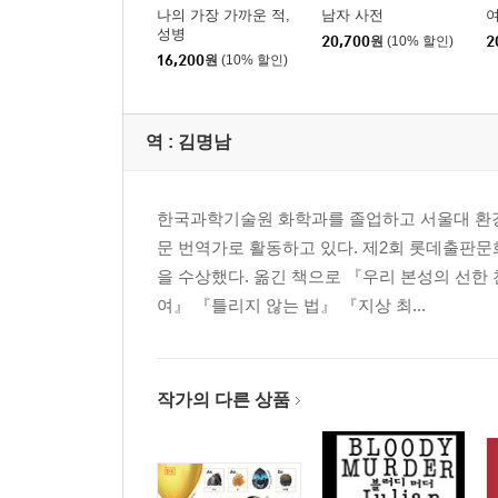
나의 가장 가까운 적,
남자 사전
성병
20,700
원
(10% 할인)
2
16,200
원
(10% 할인)
역 :
김명남
한국과학기술원 화학과를 졸업하고 서울대 환경
문 번역가로 활동하고 있다. 제2회 롯데출판문
을 수상했다. 옮긴 책으로 『우리 본성의 선
여』 『틀리지 않는 법』 『지상 최...
작가의 다른 상품