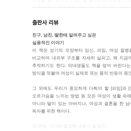
나 합리적 사고 능력이 저하되는 건 아니다. 사실이
어도 [왜 그래, 생리 중이야?]라고는 말하지 말아야 
출판사 리뷰
지만, 굳이 그런 말로 남을 모욕하고 싶다면 최소한 과학
친구, 남친, 딸한테 알려주고 싶은
우리는 젊은 여성들이 무엇을 궁금해하는지 안다. 많
실용적인 이야기
인 데다가, 이유는 모르겠지만 세상은 어쩐지 모든
이 책은 성기의 모양부터 임신, 피임, 여성 질
우리는 또 피임에 관한 수많은 낭설이 있다는 것을 
비교하며 내외부 구조를 자세히 살피고, 왜 지금
불안해하는 바람에 겪지 않아도 될 부작용을 겪는 
추적하기도 한다. 의대생들도 책을 덮어 버린다는
달하기 때문인지, 아니면 그냥 이 내용이 누구든 단숨
방식을 덧붙여 여성이 실제로 겪는 몸의 반응의 원
최근에 부인과 검진을 받으러 갔다가 불쾌한 소식을 
그 외에도 우리가 중요하게 다뤄야 할 [피임]과 
들으면 심장이 철렁 내려앉는 게 당연하지만, 이 경
오르가슴을 느끼는 방법 등 모든 여성이 생활 속에
포들이 자라서 양성 종양을 이룬 것으로, 암과는 무
아니라 딸이 있는 아버지나, 여성과 결혼을 한 
것]이라고 설명하곤 하는데, 양성 종양과 악성 종양의
독자를 위한 책이다.
이 책이 너무 실용적이고 솔직한 점에 도리어 놀랄 
[아이들에게 첫 경험 순조롭게 하는 방법을 읽혀도 
각 연령, 시기에 필요한 내용이 잘 담긴
서 사람들이 실제로 그런 섹스를 하고 실제로 그런 