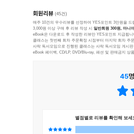
전 세계 모든 학교 도서관들이 이 책을 구입하기를 
- 노르웨이 주간지 『모르겐블라데』
여성 성기에 관한 세계적 열풍
회원리뷰
(45건)
이 책은 영미와 독일, 프랑스, 러시아에서 이미 출
읽기 즐거운 책이다. …… 달과 브로크만은 여성 성
매주 10건의 우수리뷰를 선정하여 YES포인트 3만원을 드
중국에서도 출간을 준비 중이다. 전 세계 여성이 읽
3,000원 이상 구매 후 리뷰 작성 시
일반회원 300원, 마니아
재치 있는 글로.
책은 여성의 생식기에 관한 잘못된 믿음과 고정
eBook은 다운로드 후 작성한 리뷰만 YES포인트 지급됩니
- 『페드레란스벤넨』 (노르웨이 지방 일간지)
주제인 오르가슴, 여성 질환, 성 매개 감염병에 대해
클래스는 첫번째 회차 주문확정 시점부터 마지막 회차 주문
사락 독서모임으로 진행된 클래스는 사락 독서모임 게시판
여성 성기의 모든 것을 철저히 밝힌다. … 세상에서
eBook 페이백, CD/LP, DVD/Blu-ray, 패션 및 판매금
· 해외 인터뷰
느끼는 일에 있어서 완전하고 완벽한 성경이 되어 줄
- 타치 베르나르디 (『폴랴 지 상파울루』 (브라질 일
이 책을 쓰게 된 계기는 무엇입니까?
45
명
실제로 20대와 30대 초반의 친구들을 염두에 두고 
관한 많은 질문을 했습니다. 그들은 이러한 질문을
만들어야 한다고 생각했습니다. 그러나 물론, 실
[기본적인] 정보가 많다고 느낄 수 있습니다. 첫 
다른 부분을 읽고 많이 배울 수 있는 책으로 여기면
별점별로 리뷰를 확인해 보세
이 책은 여성에 대해 쓰였습니다. 남자들도 읽어야 
여성과 같이 살거나 진지하게 같이 살아가려는 남성