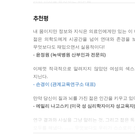
다리 사이로 들어가는 지도책
까 사라질 거라고 생각하는 타조 같은 짓이에요.] 저
총 5장으로 구성된 이 책은 각각 중요한 내용을 담는
추천평
를 다룬다. 외음, 음핵, 질, 자궁 및 내부 생식기,
--- p.440
밖의 분비물]을 다룬다. 복잡한 생리주기도 쉽게 설명하
내 몸이지만 정보와 지식은 의료인에게만 있는 이
보통의 성생활, 성욕 감소, 오르가슴 등을 다루
젊은 의학도에게 시공간을 넘어 연대와 존경을 보
의문들을 해결하는 데 도움이 될 것이다. 4장은 [피
무엇보다도 재밌으면서 실용적이다!
있고, 또 아주 다양한 피임법을 제시하여 각자 몸에
- 윤정원 (녹색병원 산부인과 전문의)
부작용들 그리고 임신 중단(낙태)을 다룬다. 마지막인
헤르페스, 자궁 근종, 암 등이 왜 생기는지 알기 쉽
이제껏 적극적으로 알려지지 않았던 여성의 섹스
지닌다.
바로 내 이야기,
- 손경이 (관계교육연구소 대표)
당장 활용할 수 있는 현실적인 지침서
여성이 실제로 겪고 있는 피임, 유산, 각종 질병 
만약 당신이 질과 뇌를 가진 젊은 인간을 키우고 있다
유연성을 유지하며 필요한 정보와 지침들을 과학적
- 에밀리 나고스키 (미국 성 심리학자이자 성교육자
사용해야 하는지, 자궁 경부암 검사는 어떤 식으
연구 결과와 사실을 그냥 알리는 것, 그리고 젊은 
활용되어야 하는지를 짚는다. 또한 필요한 곳마다 국
모두를 해냈다. …… 무엇보다도 우리가 스스로의 성
있도록 했다.