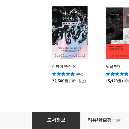
강박에 빠진 뇌
댓글부대
40건
22,500
원
(10% 할인)
15,120
원
(10
질의 응답
도서정보
리뷰/한줄평
(45/64)