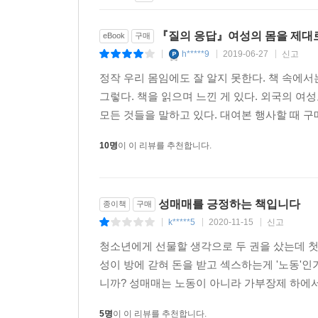
이 책에서 가장 중요한 것은 무엇이라고 생각하나?
우리의 사명은 젊은 여성들이 자신감을 가지고 자
『질의 응답』여성의 몸을 제대로
eBook
구매
또한 여성이 얼마나 다양한 몸매를 가지고 있으며
h*****9
2019-06-27
신고
|
|
|
정보를 제공하고 싶습니다. 너무 많은 여성이 비의학
정작 우리 몸임에도 잘 알지 못한다. 책 속에
더 많이 걱정합니다. 우리는 여성의 성에 대한 확실
그렇다. 책을 읽으며 느낀 게 있다. 외국의 여
모든 것들을 말하고 있다. 대여본 행사할 때 구매
이 책은 매우 시의 적절하다고 평가받고 있습니다. 
신체 중심의 차세대와 전 세계에서 경험과 정보를
10명
이 이 리뷰를 추천합니다.
책임지고 싶어 하고 그러기 위해서는 적절한 정보
질문을 합니다. 슬프게도 우리의 일은 아직 끝나지 
성매매를 긍정하는 책입니다
종이책
구매
Written by Inga Iberg Hanstveit, 노르웨이 대사관
k*****5
2020-11-15
신고
|
|
|
----
청소년에게 선물할 생각으로 두 권을 샀는데 첫
이 책이 나오자마자 곧장 베스트셀러가 되었습니다.
성이 방에 갇혀 돈을 받고 섹스하는게 '노동'인가
전문적이고 진지한 동시에 재미있는 썼다는 것입니
니까? 성매매는 노동이 아니라 가부장제 하에서
노르웨이뿐 다른 나라 여성등도 좋은 정보에 접근할 
됩니다. 이전에 아무도 이런 시도를 하지 않았다는 
5명
이 이 리뷰를 추천합니다.