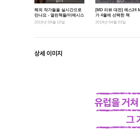
읽다
읽다
(치질)과 항문 쥐젖(연성 섬유종) / 자궁 경부암,
해외 작가들을 실시간으로
[MD 리뷰 대전] 예스24 
만나요 - 열린책들/미메시스
가 4월에 선택한 책
미룰 수 있을까? / 성기 훼손 / 성기 성형 - 우리
2019년 09월 10일
2019년 04월 03일
후기 / 감사의 말 / 주 / 참고 문헌 / 옮긴이의 말 / 
상세 이미지