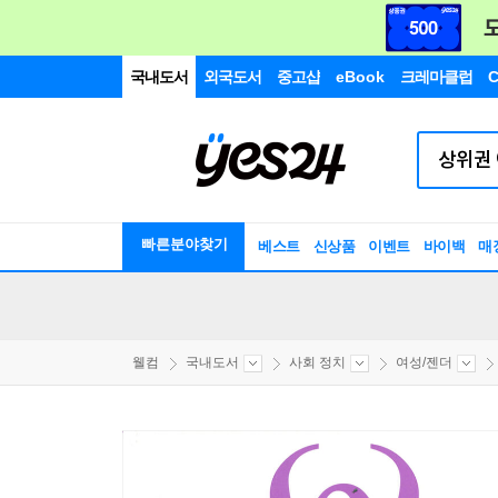
국내도서
외국도서
중고샵
eBook
크레마클럽
C
빠른분야찾기
베스트
신상품
이벤트
바이백
매
웰컴
국내도서
사회 정치
여성/젠더