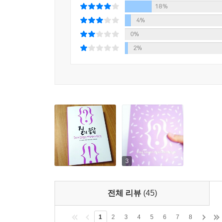
18%
이해할 것입니다. 또 CAT 체위와 같은 성생활을 위
4%
0%
이 책에서는 여성 성기에 관한 잘못된 믿음과 고정
2%
이 책을 쓰기 위해 공부하면서 가장 놀라웠던 것은
재현되고 있다는 것입니다. 예를 들어, 질 오르
여겼습니다. 이 구분은 프로이트와 그 동시대인들
얻는다는 사실을 간과한 채 질 오르가슴만이 진정한
책을 쓰면서 성기에 대한 발견한 것 중 가장 충격적
음핵이 밤 중에 최대 8번 발기하는 거대 조직이라는
한 종를 비롯해 소수의 동물종과만 공유하는 드문 
3
노르웨이에서 베스트셀러가 되고, 세계 여러 나라의
이 책에는 성욕과 오르가슴, 성기의 냄새와 같은 
여성들이 알아야 할 신체에 관한 많은 것들을 15분
전체 리뷰
(45)
수 없고 여전히 꿈만 같습니다. 하지만 노르웨이의 
1
2
3
4
5
6
7
8