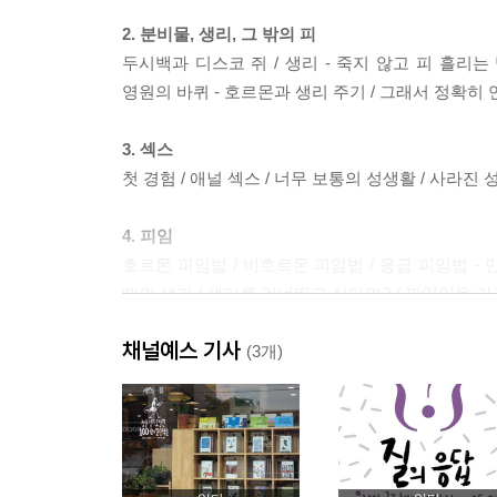
2. 분비물, 생리, 그 밖의 피
두시백과 디스코 쥐 / 생리 - 죽지 않고 피 흘리는 
영원의 바퀴 - 호르몬과 생리 주기 / 그래서 정확히 
3. 섹스
첫 경험 / 애널 섹스 / 너무 보통의 성생활 / 사라진 
4. 피임
호르몬 피임법 / 비호르몬 피임법 / 응급 피임법 -
때의 생리 / 생리를 건너뛰고 싶다면? / 피임약을 
부작용 / 호르몬 피임제의 드문 부작용 / 호르몬 
채널예스 기사
피임제를 옹호하며 / 임신 중단
(3개)
5. 생식기에 생기는 문제
생리 불순 - 생리가 엉망이 될 때 / 자궁 내막증 - 
외음부통 - 원인을 알 수 없는 생식기 통증 / 클라
가려움증과 상한 생선 냄새 - 누구나 틀림없이 살면서