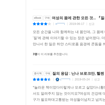
청소년의 반응은 어떻습니까?
많은 사람이 섹스나 성에 대해 가장 호기심이 많
여성의 몸에 관한 모든 것... 『
eBook
구매
여자아이처럼 섹스와 신체에 관해 똑같은 질문을 
n******i
2019-06-17
신고
|
|
|
여자 친구들을 위한 것처럼 썼습니다. 동시에 1
모든 순간을 나와 함께하는 내 몸인데, 그 몸에
있습니다! 그러나 절대적으로 [청소년]이 읽습니다
'질'에 관해 이야기할 수 있는 장은 넓어졌다. 
메시지를 꽤 받았습니다.
만나서 한 일은 하얀 스티로폼 음경에 콘돔을 씌
이 책은 2015년 [underlivet.blogg.no]
3명
이 이 리뷰를 추천합니다.
블로그를 시작하기 전인 2011년부터는 성 건강
성교육자로 일하면서 연구를 시작했습니다. 그런 
깨달았고, 그에 대해 뭔가를 해야 한다고 생각했
질의 응답 : 닌나 브로크만, 헬렌
종이책
구매
매체였습니다.
c*******l
2019-05-24
신고
|
|
|
*놀라운 책이었다이렇게나 모르고 살았다니황당
여성 성기에 대해 이전에 알지 못했던 진실 한 가지
서도 알려주지 않는 것이지요?여성의 건강에 대
대부분의 여성들이 오르가슴을 위해 음핵을 직접 자극
구가 필요하대고통받는 여성들이넘치고 넘치는데아