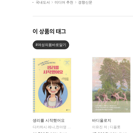
국내도서
미디어 추천
경향신문
이 상품의 태그
#여성의몸바로알기
생리를 시작했어요
바디올로지
다카하시 레나,천아영 감수/송소정 역
이유진 저
블루무스어린이
디플롯
|
|