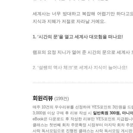
세계사는 너무 방대하고 복잡해 어렵기만 하다고요
지식과 지혜가 저절로 자라날 거예요.
1. ‘시간의 문’을 열고 세계사 대모험을 떠나요!
램프의 요정 지니가 열어 준 시간의 문으로 세계사 
2. ‘설쌤의 역사 체크’로 세계사 지식이 늘어나요!
만화를 읽다가 궁금한 점이 생긴다면? 깜짝 등장하는
거예요.
회원리뷰
(199건)
3. 과거부터 현재까지 세계를 깊이 있게 이해해요!
매주 10건의 우수리뷰를 선정하여 YES포인트 3만원을 드
3,000원 이상 구매 후 리뷰 작성 시
일반회원 300원, 마니아
eBook은 다운로드 후 작성한 리뷰만 YES포인트 지급됩니
더 ‘설쌤의 역사 토크’로 세계사를 더 깊이 있게, 
클래스는 첫번째 회차 주문확정 시점부터 마지막 회차 주문
대한 이해도를 높였어요.
사락 독서모임으로 진행된 클래스는 사락 독서모임 게시판