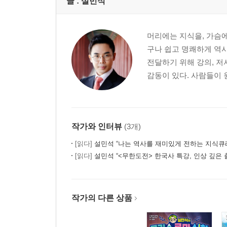
글 :
설민석
머리에는 지식을, 가슴에
구나 쉽고 명쾌하게 역사
전달하기 위해 강의, 저
감동이 있다. 사람들이 
작가와 인터뷰
(3개)
[읽다]
설민석 “나는 역사를 재미있게 전하는 지식큐
[읽다]
설민석 “<무한도전> 한국사 특강, 인상 깊은 
작가의 다른 상품