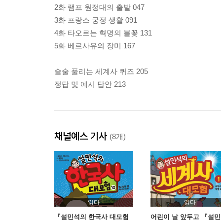
2화 램프 원정대의 출발 047
3화 프랑스 궁정 생활 091
4화 타오르는 혁명의 불꽃 131
5화 베르사유의 장미 167
술술 풀리는 세계사 퀴즈 205
정답 및 예시 답안 213
채널예스 기사
(8개)
읽다
읽다
『설민석의 한국사 대모험
어린이 날 앞두고 『설