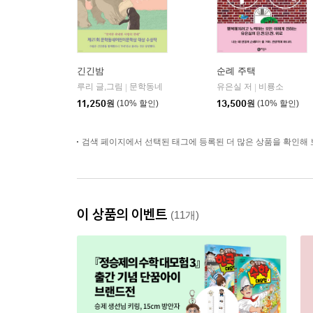
긴긴밤
순례 주택
루리 글,그림
문학동네
유은실 저
비룡소
|
|
11,250
원
(10% 할인)
13,500
원
(10% 할인)
검색 페이지에서 선택된 태그에 등록된 더 많은 상품을 확인해 
이 상품의 이벤트
(11개)