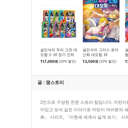
설민석의 우리 고전 대
설민석의 그리스 로마
모험 1~10 정가 인하
신화 대모험 16
험
세트
117,000
원
(10% 할인)
13,500
원
(10% 할인)
1
글 :
잼스토리
2인으로 구성된 전문 스토리 팀입니다. 어린이
미있고 보석 같은 이야기로 어린이 여러분의 
화」 시리즈, 「이현세 세계사 넓게 보기」 시