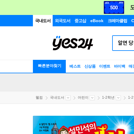
국내도서
외국도서
중고샵
eBook
크레마클럽
C
빠른분야찾기
베스트
신상품
이벤트
바이백
매
웰컴
국내도서
어린이
1-2학년
1-