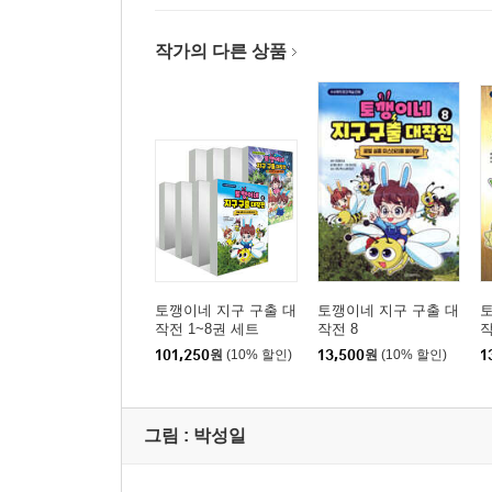
작가의 다른 상품
토깽이네 지구 구출 대
토깽이네 지구 구출 대
토
작전 1~8권 세트
작전 8
작
101,250
원
(10% 할인)
13,500
원
(10% 할인)
1
그림 :
박성일