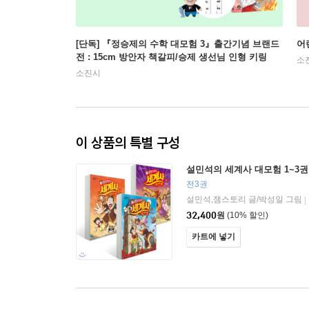
[단독] 『정승제의 수학 대모험 3』출간기념 브랜드
어
전 : 15cm 방안자 책갈피/승제 생선님 인형 키링
소
소진시
이 상품의 특별 구성
설민석의 세계사 대모험 1~3권
전3권
설민석,잼스토리 글/박성일 그림
|
32,400
원
(10% 할인)
카트에 넣기