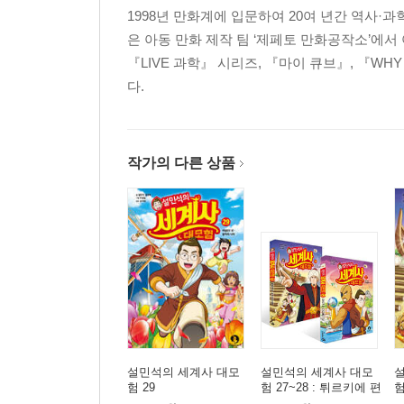
1998년 만화계에 입문하여 20여 년간 역사·
은 아동 만화 제작 팀 ‘제페토 만화공작소’에
『LIVE 과학』 시리즈, 『마이 큐브』, 『W
다.
작가의 다른 상품
설민석의 세계사 대모
설민석의 세계사 대모
험 29
험 27~28 : 튀르키에 편
험
세트