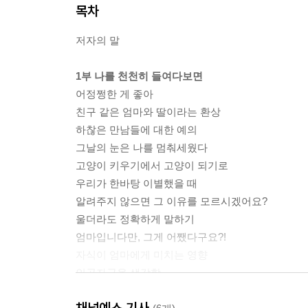
목차
저자의 말
1부 나를 천천히 들여다보면
어정쩡한 게 좋아
친구 같은 엄마와 딸이라는 환상
하찮은 만남들에 대한 예의
그날의 눈은 나를 멈춰세웠다
고양이 키우기에서 고양이 되기로
우리가 한바탕 이별했을 때
알려주지 않으면 그 이유를 모르시겠어요?
울더라도 정확하게 말하기
엄마입니다만, 그게 어쨌다구요?!
자식이 엄마에게 미치는 영향
인공자궁을 생각함
딸에 대하여, 실은 엄마에 대하여
채널예스 기사