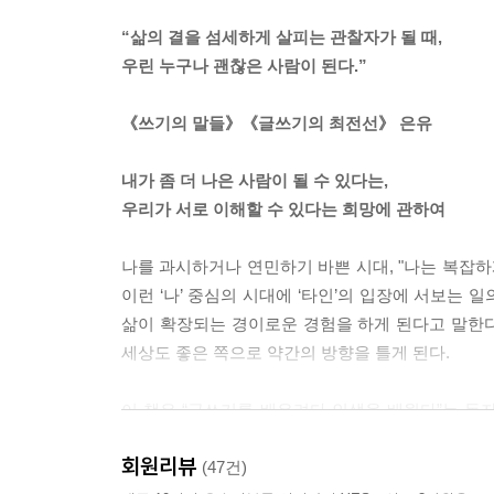
내게 사랑은 나 아닌 것에 ‘빠져듦’ 그리고 ‘달라짐
“삶의 결을 섬세하게 살피는 관찰자가 될 때,
되는 일. 연애가 그랬고 공부가 그랬다. 이전과 다른 삶
우린 누구나 괜찮은 사람이 된다.”
인간 사회는 민폐 사슬이다. 인간은 나약하기에 사회
《쓰기의 말들》《글쓰기의 최전선》 은유
엄마처럼 폐 끼치는 상황을 두려워 말아야 하고 공
어른이 되리란 건 자명하다. 건강한 의존성을 확장해나
내가 좀 더 나은 사람이 될 수 있다는,
우리가 서로 이해할 수 있다는 희망에 관하여
나의 평범했던 날들, 낮에는 흰 빨래가 걸리고 밤
았다. 그 안전하고 예사로운 4인 가족 틀을 벗어나
나를 과시하거나 연민하기 바쁜 시대, "나는 복잡하
고 낯선 이웃을 만나고 삶의 가치라는 내면의 등을 밝힐 
이런 ‘나’ 중심의 시대에 ‘타인’의 입장에 서보는 
삶이 확장되는 경이로운 경험을 하게 된다고 말한다.
나 역시 처음 보는 사람을 대하는 삶의 기술을 배우
세상도 좋은 쪽으로 약간의 방향을 틀게 된다.
과 혼돈의 시간을 치르며 공부하는 중이다. 얼마 전엔
잘 쓰는 비혼모 처음 봐요” 나도 고백하고 같이 깔
이 책은 “글쓰기를 배우려다 인생을 배웠다”는 
상태의 설명일 뿐임이 드러나고 자기 한계와 고민을
겪은 외로움과 울분을 여러 편의 시와 엮어 풀어
다. 영화처럼 서로 삶이 스밀 때까지. --- p.278
회원리뷰
한 걸음 더 나아갔다. 은유의 말을 빌리자면 《다가
(47건)