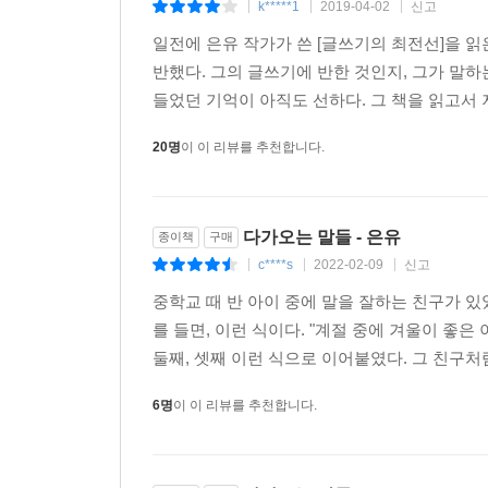
k*****1
2019-04-02
신고
|
|
|
성폭력 피해 생존자, 여성혐오 사회를 바꾸려 거리
일전에 은유 작가가 쓴 [글쓰기의 최전선]을 
비정규직 노동자와 그들의 가족 등 우리가 일부러 관
반했다. 그의 글쓰기에 반한 것인지, 그가 말
타인을 공부하며 타인의 아픔에 공감하려 애쓰는 은
들었던 기억이 아직도 선하다. 그 책을 읽고서 
돌볼 수 있는 기회를 선사한다.
20명
이 이 리뷰를 추천합니다.
다가오는 말들 - 은유
종이책
구매
c****s
2022-02-09
신고
|
|
|
중학교 때 반 아이 중에 말을 잘하는 친구가 있
를 들면, 이런 식이다. "계절 중에 겨울이 좋은 
둘째, 셋째 이런 식으로 이어붙였다. 그 친구처
6명
이 이 리뷰를 추천합니다.