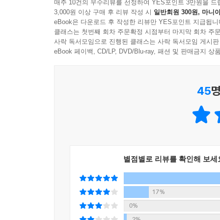
읽는 이의 시야와 마음을 열어주며, 독자들은 더
매주 10건의 우수리뷰를 선정하여 YES포인트 3만원을 드
에리히 프롬은 《사랑의 기술》에서 자본주의 사회
3,000원 이상 구매 후 리뷰 작성 시
일반회원 300원, 마니아
것이다.
서 부서진 삶을 복구하는 사람들. 그러는 사이 그들
eBook은 다운로드 후 작성한 리뷰만 YES포인트 지급됩니
기 이익을 챙기는 것에 최상의 가치를 두”도록 세
클래스는 첫번째 회차 주문확정 시점부터 마지막 회차 주문
“언제부터인가 사람의 말들이 내게로 온다”
사락 독서모임으로 진행된 클래스는 사락 독서모임 게시판
곁에 남아 있다. 무던한 사람, 철 지난 노래, 변치 않
나를 키우고 우리를 연결하는 이해와 공감의 말들
eBook 페이백, CD/LP, DVD/Blu-ray, 패션 및 판매금
--- p.343
《다가오는 말들》의 소재는 은유가 일상에서 읽
45
명
날카롭거나 뭉근한” 말들이 쌓이고 숙성되면 한 편
고등어처럼 반짝반짝해야” 같은 싱그러운 은유의 말
말이기도 하다. 또 “춤추는 별을 잉태하려면 내면
수업에서 그 무엇도 쓰지 못하던 이가 보낸 ‘무언
수확을, 자기 경험의 한계를 깨닫고 자신이 편견이 
별점별로 리뷰를 확인해 보세
이 책은 자신을 ‘편견 많은 사람’이라 정의하는 
모습을 보여준다. 그 과정에서 은유는 자신의 부족
제대로 만나본 적 없는 새로운 세계로 들어가면서 각
17%
0%
“편견, 무지, 둔감함은 지식이 부족해서 생기는 
2%