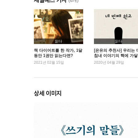
글쓰기는 나와 친해지는 일
(6개)
한 세월 함께한 스물두 살 자동차
용감해지는 자리를 잘 아는 사람
2부 당신의 삶에 밑줄을 긋다가
사랑에 빠지지 않는 한 사랑은 없다
읽다
읽다
마침내 사는 법을 배우다
책 다이어트를 한 작가, 1달
[은유의 추천사] 우리는 
동안 1권만 읽는다면?
침내 이야기의 핵에 가
노키즈존은 없다
다
2021년 02월 15일
2020년 04월 29일
엄마의 노동은 일흔 넘어도 계속된다
김장 버티기
다정한 얼굴을 완성하는 법
슬픔을 공부해야 하는 이유
상세 이미지
우리는 왜 살수록 빚쟁이가 되는가
딸 없으면 공감 못 하나
그녀가 호텔로 간 까닭은
페미니스트보다 무서운 것
딸들은 두 번 절망한다
아름다운 낭비에 헌신할 때