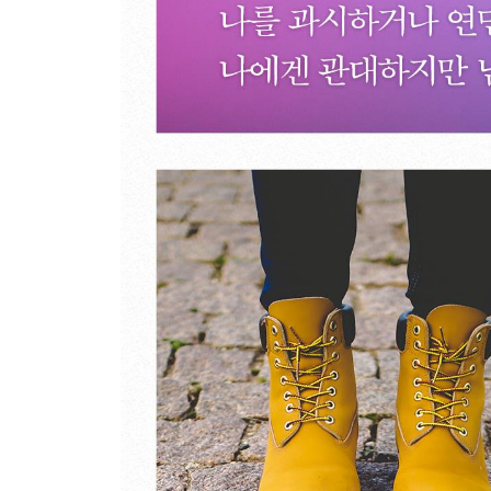
원더풀 비혼, 너에겐 친구가 있잖아
글쓰기 강좌에 여성이 몰리는 이유
닉네임이 더치페이를 만났을 때
그 게으름뱅이가 내 삶을 바꾼 방법
차분히 불행에 몰두하세요
그런 사람 처음 봐요
‘서울 것들’이라는 자각
고통의 출구를 찾는 법
5부 주위를 조금 세심히 돌아보면
읽고 쓰지 않을 권리
끼니와 끼니 사이에 명령과 복종이 있다
현실은 요원하고 수능은 요란하다
내 아이도 가해자가 될 수 있다
돋는 해와 지는 해는 반드시 보기로
자꾸 학원을 빠지는 아이에게
음악은 봄비처럼 감성을 두드려 깨우고