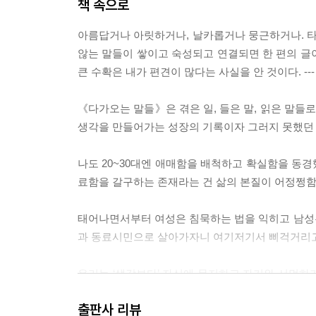
책 속으로
아름답거나 아릿하거나, 날카롭거나 뭉근하거나. 타
않는 말들이 쌓이고 숙성되고 연결되면 한 편의 글이
큰 수확은 내가 편견이 많다는 사실을 안 것이다. --- 
《다가오는 말들》은 겪은 일, 들은 말, 읽은 말들
생각을 만들어가는 성장의 기록이자 그러지 못했던 날들
나도 20~30대엔 애매함을 배척하고 확실함을 동경했
료함을 갈구하는 존재라는 건 삶의 본질이 어정쩡함에 있
태어나면서부터 여성은 침묵하는 법을 익히고 남성은 
과 동료시민으로 살아가자니 여기저기서 삐걱거리고, 맞
우리는 ‘생각보다’ 자신에 무지하고 자기와 서먹하기
라야 “신체에 닿는 언어”를 낳고 “그런 언어만이 타자에게
출판사 리뷰