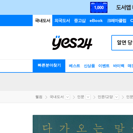
국내도서
외국도서
중고샵
eBook
크레마클럽
C
빠른분야찾기
베스트
신상품
이벤트
바이백
매
웰컴
국내도서
인문
인문/교양
인