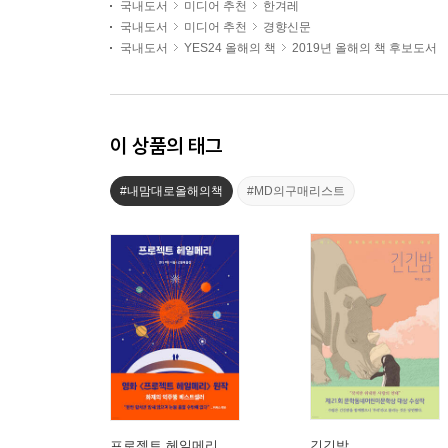
국내도서
미디어 추천
한겨레
국내도서
미디어 추천
경향신문
국내도서
YES24 올해의 책
2019년 올해의 책 후보도서
이 상품의 태그
#내맘대로올해의책
#MD의구매리스트
프로젝트 헤일메리
긴긴밤