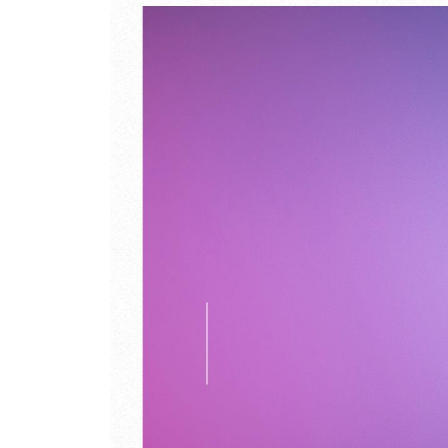
슬픔만 한 혁명이 어디 있으랴
서울, 패터슨의 가능성
조지 오웰의 믿음
질병 없는 인생은 불완전할 뿐 아니라
불가능하다
가진 자의 밥상, 그 뒤의 착취
4부 낯선 세계와 마주했을 때
화장하는 아이들
지금 여기에서 사라진 10대라는 존재
만국의 싱글 레이디스여, 버텨주오
두 개의 편견
분위기 깨는 자의 선언
“전 잘못한 게 없는데요” 그 한마디
싱크대 앞에서 애덤 스미스 생각하기
여자는 왜 늘 반성할까
평범이라는 착각, 정상이라는 환영