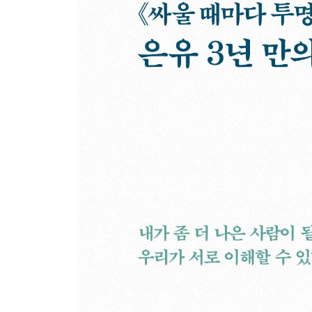
작가를 꿈꾸는 이에게 전하고픈 말
어른들의 말하기 공부
갈아입는 엄마의 옷
영리한 뮤지션과 불안정한 록마니아
3부 우리라는 느낌이 그리울 무렵
불쌍한 아이 만드는 이상한 어른들
그렇게 당사자가 된다
이분법의 유혹
듣고도 믿기지 않는 실화
성폭력 가해자에게 편지를 보냈다
수영장에서 불린 내 이름
마음은 좁고 무엇도 숨길 수 없으니
올드한 당신
작가의 연봉은 얼마일까
나를 아프게 하는 착한 사람들
무궁화호에서 삶에 밑줄을 그었다