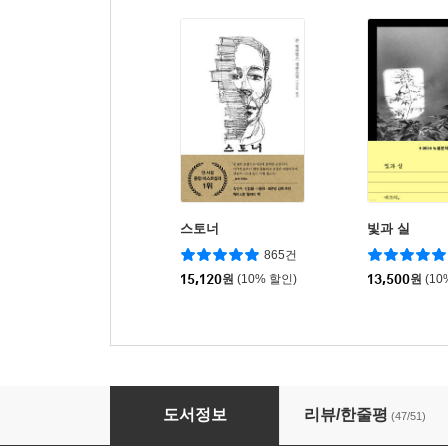
스토너
빛과 실
865건
15,120
원
(10% 할인)
13,500
원
(10
다가오는 말들
도서정보
리뷰/한줄평
(47/51)