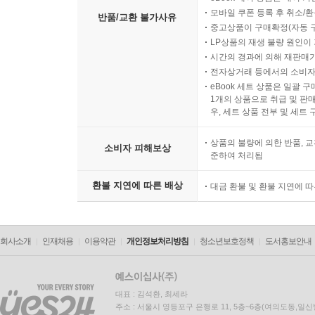
모바일 쿠폰 등록 후 취소/환
반품/교환 불가사유
중고상품이 구매확정(자동 
LP상품의 재생 불량 원인이 기
시간의 경과에 의해 재판매가
전자상거래 등에서의 소비자
eBook 세트 상품은 일괄 
1개의 상품으로 취급 및 판매
우, 세트 상품 전부 및 세트
상품의 불량에 의한 반품, 교
소비자 피해보상
준하여 처리됨
환불 지연에 따른 배상
대금 환불 및 환불 지연에 
회사소개
인재채용
이용약관
개인정보처리방침
청소년보호정책
도서홍보안내
대표 : 김석환, 최세라
주소 : 서울시 영등포구 은행로 11, 5층~6층(여의도동,일신