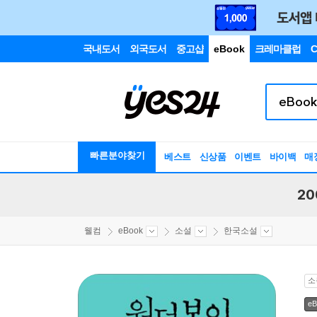
국내도서
외국도서
중고샵
eBook
크레마클럽
C
빠른분야찾기
베스트
신상품
이벤트
바이백
매
20
웰컴
eBook
소설
한국소설
소
eB