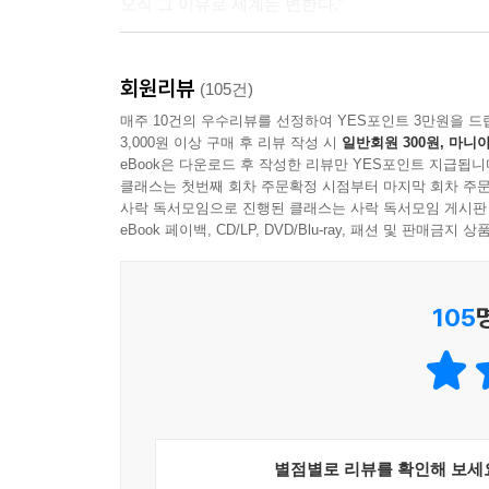
오직 그 이유로 세계는 변한다.”
몇 해째, 우리는 몹시도 추운 겨울을 보내고 있다.
회원리뷰
있는 무허가였으면 좋겠다고 노래하던 젊은 시인이
(105건)
35미터의 크레인 위에서 농성을 벌인 노동운동
매주 10건의 우수리뷰를 선정하여 YES포인트 3만원을 드
3,000원 이상 구매 후 리뷰 작성 시
일반회원 300원, 마니아
독거노인들이 있다. 삼 년 전 용산에서는 무고한 시민
eBook은 다운로드 후 작성한 리뷰만 YES포인트 지급됩니
믿기 어렵게도 사라진 줄 알았던 물대포가 시민들을 
클래스는 첫번째 회차 주문확정 시점부터 마지막 회차 주문
사락 독서모임으로 진행된 클래스는 사락 독서모임 게시판
eBook 페이백, CD/LP, DVD/Blu-ray, 패션 및 판매금
105
별점별로 리뷰를 확인해 보세