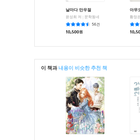
날마다 만우절
아무
윤성희 저
문학동네
황정은
|
56건
10,500
원
10,5
이 책과
내용이 비슷한 추천 책