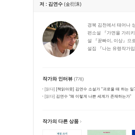
저 :
김연수
(金衍洙)
경북 김천에서 태어나 성
편소설 『가면을 가리키
설 『꾿빠이, 이상』으로
설집 『나는 유령작가입니
작가와 인터뷰
(7개)
[읽다]
[책읽아웃] 김연수 소설가 "괴로울 때 하는 일? 시급하게 나무를 
[읽다]
김연수 “왜 이렇게 나쁜 세계가 존재하는가”
작가의 다른 상품