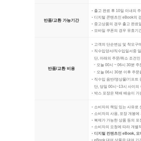
출고 완료 후 10일 이내의 
디지털 콘텐츠인 eBook의 
반품/교환 가능기간
중고상품의 경우 출고 완료일
모바일 쿠폰의 경우 유효기간(
고객의 단순변심 및 착오구
직수입양서/직수입일서중 일
단, 아래의 주문/취소 조건인
오늘 00시 ~ 06시 30분 
반품/교환 비용
오늘 06시 30분 이후 주문
직수입 음반/영상물/기프트 
단, 당일 00시~13시 사이
박스 포장은 택배 배송이 가
소비자의 책임 있는 사유로 
소비자의 사용, 포장 개봉에 
복제가 가능한 상품 등의 포장을 
소비자의 요청에 따라 개별
디지털 컨텐츠인 eBook, 
eBook 대여 상품은 대여 기