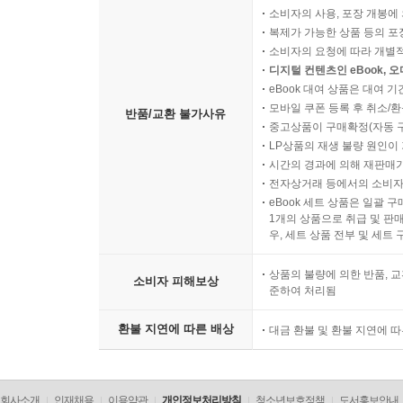
소비자의 사용, 포장 개봉에 
복제가 가능한 상품 등의 포장을 
소비자의 요청에 따라 개별
디지털 컨텐츠인 eBook, 
eBook 대여 상품은 대여 기
모바일 쿠폰 등록 후 취소/환
반품/교환 불가사유
중고상품이 구매확정(자동 
LP상품의 재생 불량 원인이 기
시간의 경과에 의해 재판매가
전자상거래 등에서의 소비자
eBook 세트 상품은 일괄 
1개의 상품으로 취급 및 판매
우, 세트 상품 전부 및 세트
상품의 불량에 의한 반품, 교
소비자 피해보상
준하여 처리됨
환불 지연에 따른 배상
대금 환불 및 환불 지연에 
회사소개
인재채용
이용약관
개인정보처리방침
청소년보호정책
도서홍보안내