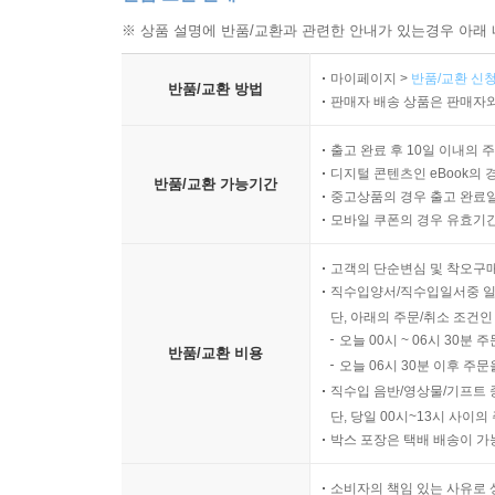
※ 상품 설명에 반품/교환과 관련한 안내가 있는경우 아래 
마이페이지 >
반품/교환 신청
반품/교환 방법
판매자 배송 상품은 판매자와
출고 완료 후 10일 이내의 
디지털 콘텐츠인 eBook의 
반품/교환 가능기간
중고상품의 경우 출고 완료일
모바일 쿠폰의 경우 유효기간(
고객의 단순변심 및 착오구
직수입양서/직수입일서중 일
단, 아래의 주문/취소 조건인
오늘 00시 ~ 06시 30분 
반품/교환 비용
오늘 06시 30분 이후 주문
직수입 음반/영상물/기프트 
단, 당일 00시~13시 사이
박스 포장은 택배 배송이 가
소비자의 책임 있는 사유로 