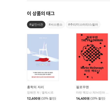
이 상품의 태그
#살인사건
#서스펜스
#추리/미스터리/스릴러
홍학의 자리
필로우맨
정해연 저
엘릭시르
마틴 맥도나 저/서민아 역
|
|
12,600
원
(10% 할인)
14,400
원
(10% 할인)