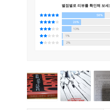
롬바드는 긴 한숨을 쉬고는 말했다.
별점별로 리뷰를 확인해 보세
"하지만 그것만으로 미쳤다는 증거는 될 수 없지 않
58%
26%
블로어는 굽히지 않고 계속 말했다.
13%
1%
"게다가 아침에그녀는 우비를 입고 바닷가에 나갔다 
2%
롬바드는 머리를 좌우로 흔들었다. 그리고는 말했따
"로저스는 장작을 패다가 살해되었소 - 그 일은 그
배회할 필요가 있겠소? 범인이라면 곧바로 침대에 
블로어가 말했다.
"당신은 중요한 것을 빠뜨리고 있소. 만일, 그녀가
렇게 할 수 있었던 것이 아닐까요? 그것은, 말하자