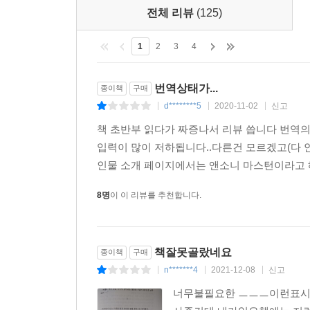
--- p.170
전체 리뷰
(125)
1
2
3
4
번역상태가...
종이책
구매
d********5
2020-11-02
신고
|
|
|
책 초반부 읽다가 짜증나서 리뷰 씁니다 번역의
입력이 많이 저하됩니다..다른건 모르겠고(다 
인물 소개 페이지에서는 앤소니 마스턴이라고 해
8명
이 이 리뷰를 추천합니다.
책잘못골랐네요
종이책
구매
n*******4
2021-12-08
신고
|
|
|
너무불필요한 ㅡㅡㅡ이런표시