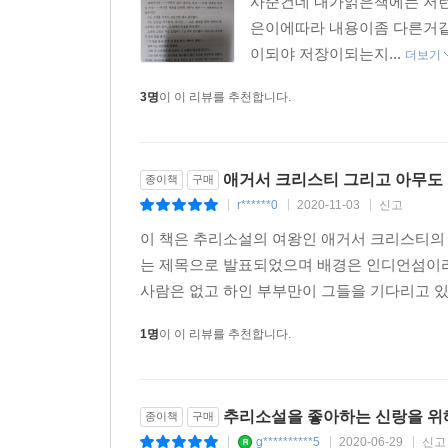
사준건데 내가읽은책에는 저런
은이에따라 내용이좀 다른거같
이되야 저장이되는지...
더보기
3명
이 이 리뷰를 추천합니다.
애거서 크리스티 그리고 아무도
종이책
구매
r******0
2020-11-03
신고
|
|
|
이 책은 추리소설의 여왕인 애거서 크리스티의
는 제목으로 발표되었으며 배경은 인디언섬이라
사람은 없고 하인 부부만이 그들을 기다리고 있
1명
이 이 리뷰를 추천합니다.
추리소설을 좋아하는 신랑을 위해 
종이책
구매
g**********5
2020-06-29
신고
|
|
|