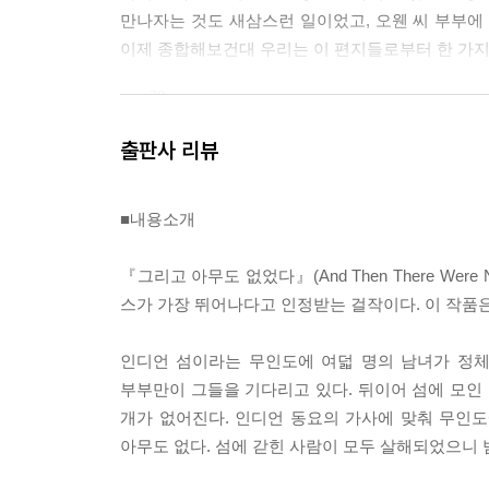
만나자는 것도 새삼스런 일이었고, 오웬 씨 부부에
이제 종합해보건대 우리는 이 편지들로부터 한 가지
--- p.78
"정말이지 브렌트 양은 너무나도 침착하게 앞치마를 
출판사 리뷰
될 거라고 침착하게 말하더군요. 그 여자는 분명히
만, 머리가 이상해진 것만은 분명해요. 불행히도 종
■내용소개
녀는 언제나 자기 방에서 성경을 일고 있다고요."
『그리고 아무도 없었다』(And Then There We
롬바드는 긴 한숨을 쉬고는 말했다.
스가 가장 뛰어나다고 인정받는 걸작이다. 이 작품은 영국에
"하지만 그것만으로 미쳤다는 증거는 될 수 없지 않
인디언 섬이라는 무인도에 여덟 명의 남녀가 정체
부부만이 그들을 기다리고 있다. 뒤이어 섬에 모인 
블로어는 굽히지 않고 계속 말했다.
개가 없어진다. 인디언 동요의 가사에 맞춰 무인도에
아무도 없다. 섬에 갇힌 사람이 모두 살해되었으니
"게다가 아침에그녀는 우비를 입고 바닷가에 나갔다 