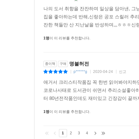
나의 도서 취향을 잔잔하며 일상을 담아낸, 그
집을 좋아하는데 반해,신랑은 공포 스릴러 추
잔한 책들만 산 지난날을 반성하며,,,ㅎㅎㅎ신랑
1명
이 이 리뷰를 추천합니다.
명불허전
종이책
구매
p******g
2020-04-24
신고
|
|
|
애거서 크리스티작품집 꼭 한번 읽어봐야지하면
코로나사태로 도서관이 쉬면서 추리소설좋아하
터 80년전작품인데도 재미있고 긴장감이 끝까지
1명
이 이 리뷰를 추천합니다.
1
2
3
4