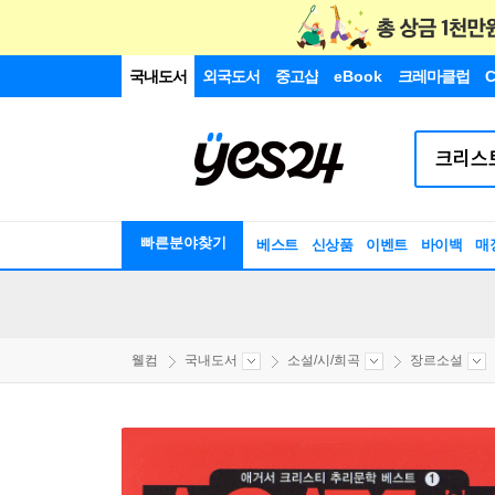
국내도서
외국도서
중고샵
eBook
크레마클럽
C
빠른분야찾기
베스트
신상품
이벤트
바이백
매
웰컴
국내도서
소설/시/희곡
장르소설