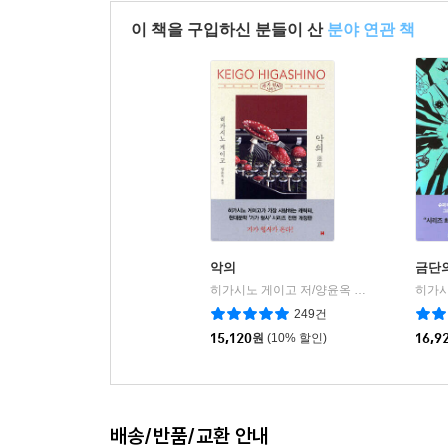
이 책을 구입하신 분들이 산
분야 연관 책
악의
금단
히가시노 게이고 저/양윤옥 역
현대문학
|
249건
15,120
원
(10% 할인)
16,9
배송/반품/교환 안내