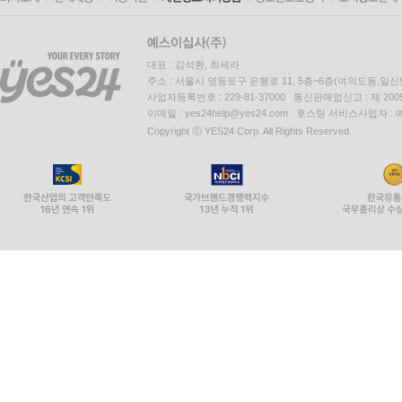
대표 : 김석환, 최세라
주소 : 서울시 영등포구 은행로 11, 5층~6층(여의도동,일신
사업자등록번호 : 229-81-37000 통신판매업신고 : 제 200
이메일 : yes24help@yes24.com 호스팅 서비스사업자 :
Copyright ⓒ YES24 Corp. All Rights Reserved.