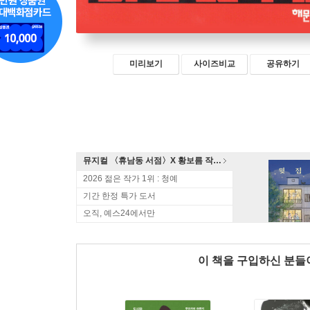
미리보기
사이즈비교
공유하기
뮤지컬 〈휴남동 서점〉X 황보름 작가 북토크
2026 젊은 작가 1위 : 청예
기간 한정 특가 도서
오직, 예스24에서만
이 책을 구입하신 분