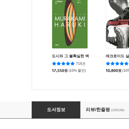
도시와 그 불확실한 벽
애크로이드 살
716건
17,550
원
(10% 할인)
10,800
원
(10
그리고 아무도 없었다
도서정보
리뷰/한줄평
(125/140)