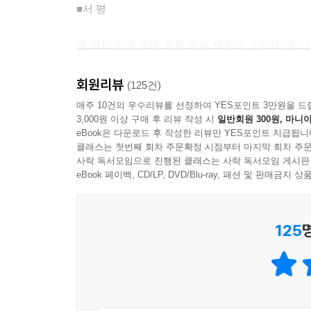
■서 평
롬바드는 머리를 좌우로 흔들었다. 그리고는 말했따
열 명의 기억 속에 묻혀 있는 범죄의 그림자, 또
"로저스는 장작을 패다가 살해되었소 - 그 일은 그
연결시켜서 열 명의 죽음을 교묘하게 이끌어 나간다
배회할 필요가 있겠소? 범인이라면 곧바로 침대에 
때까지 긴장을 늦출 수 없는 기교 또한 독자들에게
회원리뷰
(125건)
피가 얼어붙는 듯한 느낌을 받게 될 것이다.
블로어가 말했다.
매주 10건의 우수리뷰를 선정하여 YES포인트 3만원을 드
3,000원 이상 구매 후 리뷰 작성 시
일반회원 300원, 마니아
eBook은 다운로드 후 작성한 리뷰만 YES포인트 지급됩니
"당신은 중요한 것을 빠뜨리고 있소. 만일, 그녀가
클래스는 첫번째 회차 주문확정 시점부터 마지막 회차 주문
렇게 할 수 있었던 것이 아닐까요? 그것은, 말하자
사락 독서모임으로 진행된 클래스는 사락 독서모임 게시판
eBook 페이백, CD/LP, DVD/Blu-ray, 패션 및 판매금
--- p.170
"정말이지 브렌트 양은 너무나도 침착하게 앞치마를 
125
될 거라고 침착하게 말하더군요. 그 여자는 분명히
만, 머리가 이상해진 것만은 분명해요. 불행히도 종
녀는 언제나 자기 방에서 성경을 일고 있다고요."