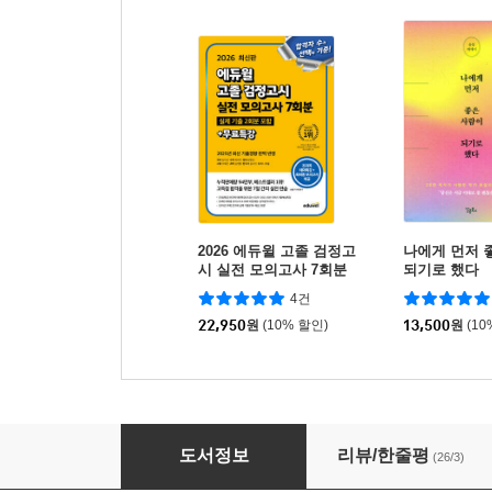
2026 에듀윌 고졸 검정고
나에게 먼저 
시 실전 모의고사 7회분
되기로 했다
4건
22,950
원
(10% 할인)
13,500
원
(10
가까이
도서정보
리뷰/한줄평
(26/3)