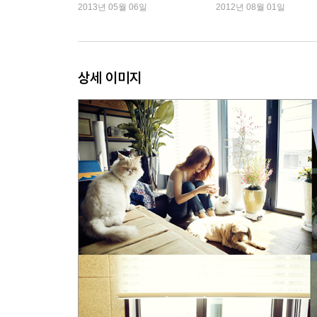
순
>, 이효리 <가까이> 외
2013년 05월 06일
2012년 08월 01일
그때는 그랬다
오직 신만이 아는 이유
어쩜 이럴 수가 있을까
2차 쇼크
상세 이미지
정신분석, 받아본 적 있나요?
미안해 정말 미안해
사과와 화해
너는 참 좋은 사람이야
산은 평등하다
일상을 풍요롭게 만드는 법
3장 함께 살아요 We are the world
인생을 바꾼 3초
도시의 개
시작은 전화 세 통 동물들의 수호천사로 남아주시길
알아야 한다
다시 숨을 쉬다