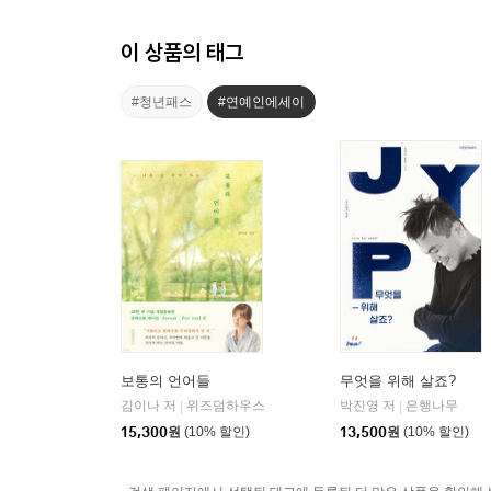
이 상품의 태그
#청년패스
#연예인에세이
보통의 언어들
무엇을 위해 살죠?
김이나 저
위즈덤하우스
박진영 저
은행나무
|
|
15,300
원
(10% 할인)
13,500
원
(10% 할인)