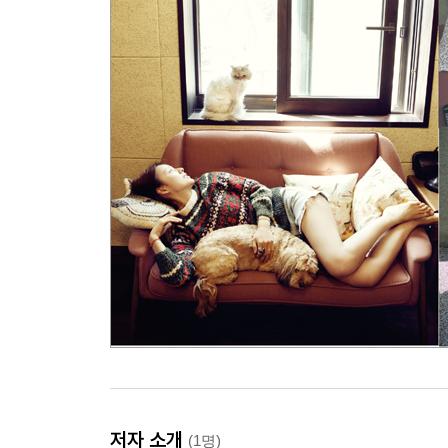
우리는 오늘도 당신을 기다립니다
유기견 보호소
힘들어도 별 수 없지
언젠가는
꽃밭에 있다
환영합니다 여러분
그곳에는 사람도 있더라
엄마 개의 눈물
하나를 하면 다 한 것
할머니 건강하세요
동물을 진짜 사랑하세요?
여러분을 기다리고 있습니다
4장 풀 만찬 I'm full
베지테리언
이왕이면
Let it be
저자 소개
(1명)