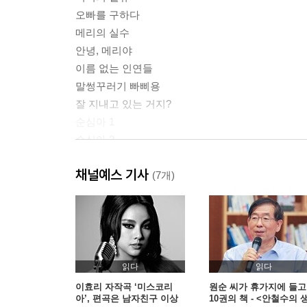
오빠를 구하다
메리의 실수
안녕, 메리야
이름 없는 인연들
말썽꾸러기 빠삐용
잘 지내고 있는 거지?
순심아 1
순심아 2
미미 그리고 코코
채널예스 기사
순이의 적응기
(7개)
삼식아!
너희들을 어쩌면 좋으니
그래도 해피엔딩
그래도 삼식아
순심이의 사랑법
읽다
읽다
이효리 자작곡 ‘미스코리
원순 씨가 휴가지에 들고
아’, 편곡은 남자친구 이상
10권의 책 - <안철수의 
2장 나를 사랑해줘요 I love me