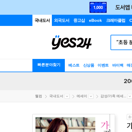
국내도서
외국도서
중고샵
eBook
크레마클럽
C
빠른분야찾기
베스트
신상품
이벤트
바이백
매
20
웰컴
국내도서
에세이
감성/가족 에세...
소