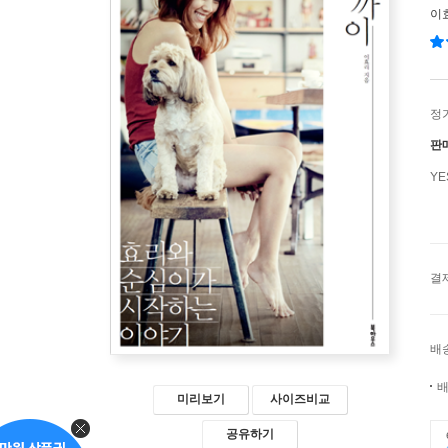
이
정
판
Y
결
배
배
미리보기
사이즈비교
공유하기