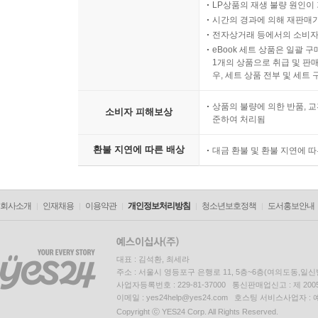
LP상품의 재생 불량 원인이 기
시간의 경과에 의해 재판매가
전자상거래 등에서의 소비자
eBook 세트 상품은 일괄 
1개의 상품으로 취급 및 판매
우, 세트 상품 전부 및 세트
상품의 불량에 의한 반품, 교
소비자 피해보상
준하여 처리됨
환불 지연에 따른 배상
대금 환불 및 환불 지연에 
회사소개
인재채용
이용약관
개인정보처리방침
청소년보호정책
도서홍보안내
대표 : 김석환, 최세라
주소 : 서울시 영등포구 은행로 11, 5층~6층(여의도동,일신
사업자등록번호 : 229-81-37000 통신판매업신고 : 제 200
이메일 : yes24help@yes24.com 호스팅 서비스사업자 :
Copyright ⓒ YES24 Corp. All Rights Reserved.