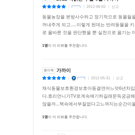
i*****i
2012-06-02
신고
|
|
|
동물농장을 본방사수하고 정기적으로 동물들을
꺼내주게 되고.....이렇게 된데는 반려동물을
로 올바른 것을 판단했을 뿐 실천으로 옮기는 마
1명
이 이 리뷰를 추천합니다.
가까이
종이책
r****t
2012-05-31
신고
|
|
|
채식동물보호환경보호아동결연어느덧6년차입니
다.효리언니가TV로계속얘기하길래문득궁금
않을까...책속에서부질없다고느껴지는순간이
1명
이 이 리뷰를 추천합니다.