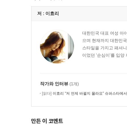
채식적응기
함께 배부른 세상
저 :
이효리
나를 시험에 들게 하지 마시길
진짜 아름다움
명품이 뭔지
대한민국 대표 여성 아이
에코백 VS 명품 가죽 백
으며 현재까지 대한민국 
미안, 미안해 모피 동물들
스타일을 가지고 패셔니
암묵적 동의를 하지 않겠습니다
이었던 '순심이'를 입양 
줄탁동시
워스트드레서가 된 패셔니스타
뫼비우스의 띠
인생지사 새옹지마
작가와 인터뷰
(1개)
[읽다]
이효리 “저 언제 바뀔지 몰라요” 슈퍼스타에
5장 잊지 말아요 Do you hear me
내 삶의 스승
내 인생의 롤모델
감사한 변화
만든 이 코멘트
험한 세상의 다리가 되어