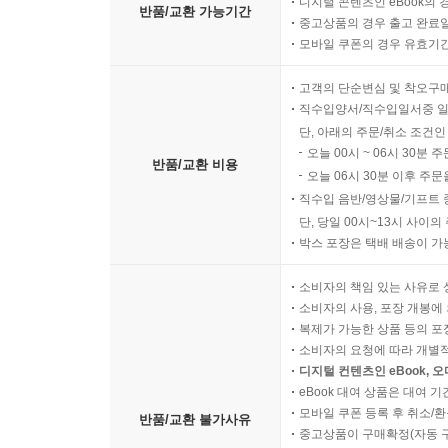
디지털 콘텐츠인 eBook의 
반품/교환 가능기간
중고상품의 경우 출고 완료일
모바일 쿠폰의 경우 유효기간(
고객의 단순변심 및 착오구
직수입양서/직수입일서중 일
단, 아래의 주문/취소 조건인
오늘 00시 ~ 06시 30분 
반품/교환 비용
오늘 06시 30분 이후 주문
직수입 음반/영상물/기프트 
단, 당일 00시~13시 사이
박스 포장은 택배 배송이 가
소비자의 책임 있는 사유로 
소비자의 사용, 포장 개봉에 
복제가 가능한 상품 등의 포장을 
소비자의 요청에 따라 개별
디지털 컨텐츠인 eBook, 
eBook 대여 상품은 대여 기
모바일 쿠폰 등록 후 취소/환
반품/교환 불가사유
중고상품이 구매확정(자동 