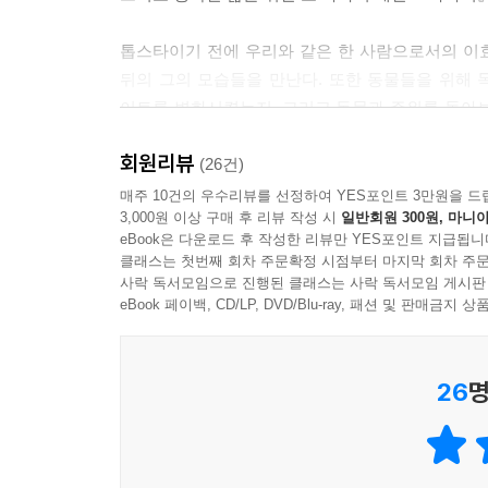
트위터로 동물보호 관련 소식을 전하고, 봉사자를 
톱스타이기 전에 우리와 같은 한 사람으로서의 이
주는 사람들이 많다. 반면에 어려운 사람들부터 돕지
뒤의 그의 모습들을 만난다. 또한 동물들을 위해 
생각하지 않는다. 둘 다 똑같은 이 사회의 약자라고
이토록 변화시켰는지, 그리고 동물과 주위를 돌아
대한 존중이 밑바탕이 되어야 사람도 존중할 수 있는
털어놓은 이야기들은 그만의 솔직한 매력을 느끼게 
니까.
회원리뷰
살아가는 동물들을 향한 그의 진심을 느낄 수 있
(26건)
하는지 생각해보게 만든다.
--- 하나를 하면 다 한 것 중에서
매주 10건의 우수리뷰를 선정하여 YES포인트 3만원을 드
3,000원 이상 구매 후 리뷰 작성 시
일반회원 300원, 마니아
eBook은 다운로드 후 작성한 리뷰만 YES포인트 지급됩니
이효리와 순심이,
클래스는 첫번째 회차 주문확정 시점부터 마지막 회차 주문
네 마리 고양이와 함께하는 일상, 『가까이』
사락 독서모임으로 진행된 클래스는 사락 독서모임 게시판
eBook 페이백, CD/LP, DVD/Blu-ray, 패션 및 판매금
이효리와 순심이, 그리고 또 다른 가족인 네 마리의
매력적인 포토그래퍼 김태은의 사진들은 이효리와 동
26
명
속에 실린 이야기와 사진들에 담긴 꾸밈없는 그의 