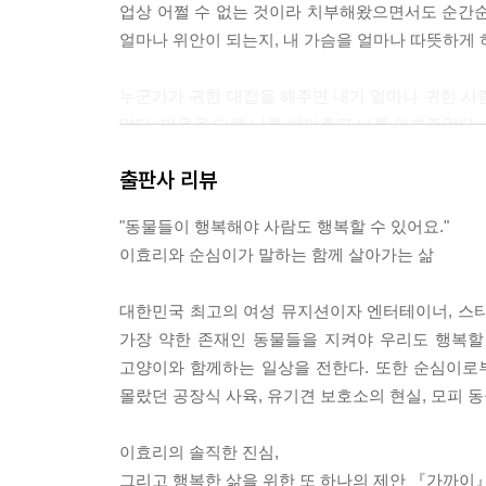
업상 어쩔 수 없는 것이라 치부해왔으면서도 순간순
얼마나 위안이 되는지, 내 가슴을 얼마나 따뜻하게 
누군가가 귀한 대접을 해주면 내가 얼마나 귀한 사
었다. 마음을 다해 나를 받아주고 나를 아껴주었다. 
다. 한국으로 돌아가면 다시 한번 시작하자. 정말 좋
출판사 리뷰
라. --- 너는 참 좋은 사람이야 중에서
"동물들이 행복해야 사람도 행복할 수 있어요."
오직 신만이 아는 일. 정말 신이 있다면 신이 나
이효리와 순심이가 말하는 함께 살아가는 삶
고, 풍요 속에서 중요한 걸 잊고 사는 걸 보고 좀 
일상의 나를 구분할 수 있게 됐고 남이 보는 나가 아
대한민국 최고의 여성 뮤지션이자 엔터테이너, 스타
고, 평안한 날들이다.--- 일상을 풍요롭게 만드는 법
가장 약한 존재인 동물들을 지켜야 우리도 행복할
고양이와 함께하는 일상을 전한다. 또한 순심이로
반송원 첫 방문 후 적어도 한 달에 한 번은 꼭 봉
몰랐던 공장식 사육, 유기견 보호소의 현실, 모피 
보면 금방 잊으니까. 특히 나처럼 기억력이 그리 좋
는 조명 아래에서 바스러지기 쉽다. 정기적으로 가서
이효리의 솔직한 진심,
기로 한 날은 가능한 다른 일 제쳐두고 보호소로 달려
그리고 행복한 삶을 위한 또 하나의 제안 『가까이