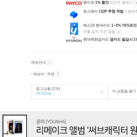
페이코
1% 할인
포인트 결제시
토스페이
1만P 추첨 적립
+ 생애
예스24 현대카드
1~3% YES포
전월 실적 조건 없음
현대백화점카드
앱카드 발급시 1
배송안내
배송비 : 무료
중고상품 (2개)
이 상품을 팔기
35,000원 ~