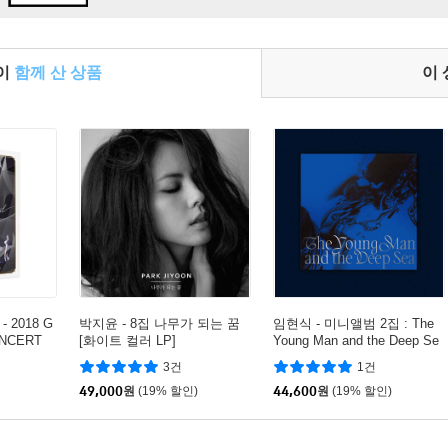
들이
함께 산 상품
이
- 2018 G
박지윤 - 8집 나무가 되는 꿈
임현식 - 미니앨범 2집 : The
ONCERT
[화이트 컬러 LP]
Young Man and the Deep Se
ND] ENCO
a [컬러 LP]
3건
1건
49,000
원
(19% 할인)
44,600
원
(19% 할인)