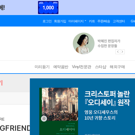
로그인
회원가입
마이페이지
카트
주문/배송
고객센터
Gl
미리듣기
예약음반
Vinyl전문관
스타샵
해외구매
기
ORE
 GFRIEND FIRST CONCERT [Season