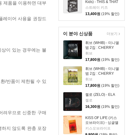
Kids) - THIS & THAT
전용 제품을 이용하면 대부
[FANS ALBUM VER.]
스트레이 키즈
13,400
원
(19% 할인)
 플레이어 사용을 권장드
이 분야 신상품
더보기
휘브 (WHIB) - 미니앨
범 2집 : CHERRY
이상이 있는 경우에는 불
PIE [MIDNIGHT ver.]
휘브
17,800
원
(19% 할인)
휘브 (WHIB) - 미니앨
범 2집 : CHERRY
PIE [DAYLIGHT ver.]
휘브
교환/반품이 제한될 수 있
17,800
원
(19% 할인)
젤로 (ZELO) - ELA
젤로
16,300
원
(19% 할인)
 어려우므로 신중한 구매
KISS OF LIFE (키스
오브라이프) - 싱글앨
범 3집 : SWEAT
발생하지 않도록 완충 포장
키스오브라이프
[POCAALBUM Ver.]
9,800
원
(19% 할인)