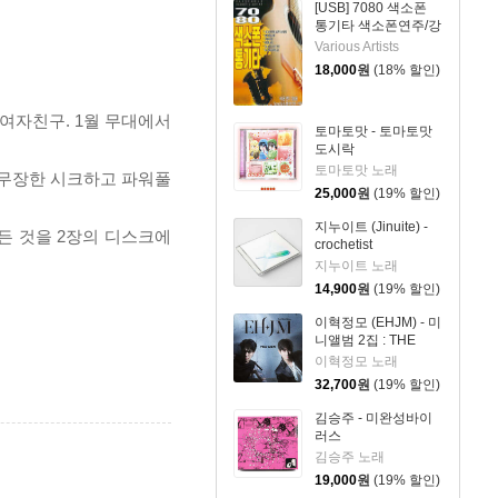
[USB] 7080 색소폰
통기타 색소폰연주/강
승용
Various Artists
18,000
원
(18% 할인)
 여자친구. 1월 무대에서
토마토맛 - 토마토맛
도시락
토마토맛 노래
로 무장한 시크하고 파워풀
25,000
원
(19% 할인)
지누이트 (Jinuite) -
모든 것을 2장의 디스크에
crochetist
지누이트 노래
14,900
원
(19% 할인)
이혁정모 (EHJM) - 미
니앨범 2집 : THE
MEN
이혁정모 노래
32,700
원
(19% 할인)
김승주 - 미완성바이
러스
김승주 노래
19,000
원
(19% 할인)