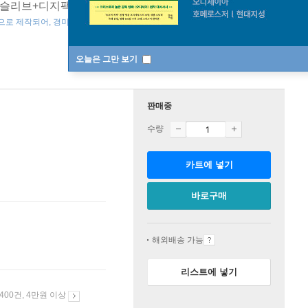
슬리브+디지팩+2Disc+포토북+랜덤 미니포스터 1종+포토
으로 제작되어, 경미한 스크래치 및 변색 등 발생가능 ]
오늘은 그만 보기
판매중
수량
카트에 넣기
바로구매
해외배송 가능
리스트에 넣기
 400건, 4만원 이상