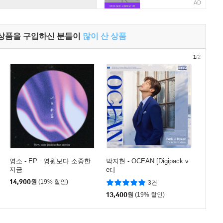
AD
 상품을 구입하신 분들이
많이 산 상품
1
/2
영소 - EP : 영원보다 소중한
박지현 - OCEAN [Digipack v
지금
er.]
14,900
원
(19% 할인)
3건
13,400
원
(19% 할인)