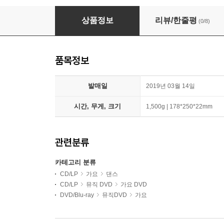
여자친구 (G-Friend) - 2018 GFRIEND FIRST
상품정보
리뷰/한줄평
(0/8)
품목정보
발매일
2019년 03월 14일
시간, 무게, 크기
1,500g | 178*250*22mm
관련분류
카테고리 분류
CD/LP
가요
댄스
CD/LP
뮤직 DVD
가요 DVD
DVD/Blu-ray
뮤직DVD
가요