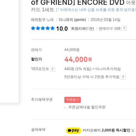
of GFRIEND] ENCORE DVD
아웃
카드 1세트
[ * 아웃박스는 내부 상품 보호를 위한 충격 방지용
여자친구
노래
지니뮤직 (genie)
2019년 03월 14일
10.0
회원리뷰(
8
건)
판매지수 168
판매가
44,000원
44,000
원
할인가
YES포인트
440원 (1% 적립) + 마니아추가적립
5만원이상 구매 시 2천원 추가적립
추가혜택쿠폰
쿠폰받기
주문금액대별 할인쿠폰
결제혜택
카카오페이
2,000원 즉시할인
일