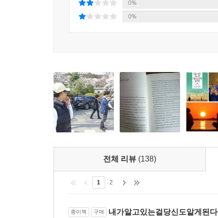
0%
이런 말을 했다. “주방을 고칠지 여행을 갈지를 두
기만 하면 돼. 이야기도 하고 산책도 하고 말이야. 
《내가 알고 있는 걸 당신도 알게 된다면》은 정말 
0%
더는 얽매이지 마.”
그 결과물을 이렇게 책으로 읽을 수 있도록 해준 칼
다섯, 시간은 삶의 본질이다
특히 정직함에 관한 교훈과, 기회가 왔을 때 긍정적인
노인들은 삶이 짧은 것처럼 말한다. 그들이 그렇게
“나는 그날 하고 싶은 일들의 목록을 정하는 것으로 
것이다.”
아니라 짧은 인생에 맞게 사는 것이다. 해야 할 
떤 일이 될지는 모르지. 이 목록은 ‘해야 할 일’의 목
- 할 어반, 《인생의 목적》 저자
현자’들이 많았다. 한 현자는 이렇게 말했다. “인생이
---본문 중에서
· 귀한 지혜들이 사라지기 전에 한 권의 책에 담아주
여섯, 작게 생각하라
- 헤롤드 쿠시너, 《착한 당신이 운명을 이기는 힘
만족감을 주는 삶을 살려면 작게 생각하라. 단순한
짧다고 생각했기 때문에 순간의 소소한 기쁨들에 
'가장 현명한 사람들’이 우리에게 가르쳐 줄 것은
소중했음을 깨닫는다. 아침에 마시는 커피 한잔,
생각지도 못했던 놀라운 이야기들이다. 이 책은 
생각지도 않았던 편지 한 통, 라디오에서 흘러나오는
머리맡에 두고 틈나는 대로 읽어볼 책이다.
일상이 소소한 기쁨들로 가득하게 되고 더욱 행복할
전체 리뷰
(138)
칼럼리스트 애이미 디킨슨(Amy Dickinson)
이렇게 작은 기쁨들에 몰두하는 것은 나이를 불문하
1
2
내가알고있는걸당신도알게된다면 
종이책
구매