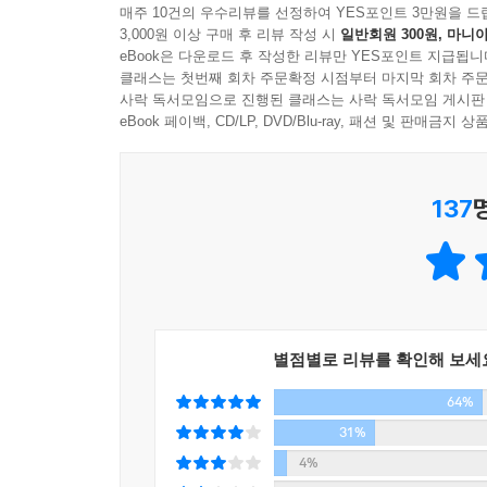
10대에서 60대를 아우르며 모든 세대의 깊은 공감
매주 10건의 우수리뷰를 선정하여 YES포인트 3만원을 드
하나, 경제적 보상이 아닌 내적 보상을 주는 직업을
“‘정직이 최선의 정책’이라는 말은 내가 가장 중요
3,000원 이상 구매 후 리뷰 작성 시
일반회원 300원, 마니아
- 워싱턴 포스트(Washington-Post)
수많은 ‘인생의 현자’들은 가난하게 자랐음에도 
eBook은 다운로드 후 작성한 리뷰만 YES포인트 지급됩니
같은 가격을 받습니다.’라는 문구가 걸린 상점이 보
직업을 선택하는 것이라고 했다. 직업에 대한 목적
클래스는 첫번째 회차 주문확정 시점부터 마지막 회차 주문
모든 이들을 공명정대하게 대한다는 의미가 들어 있어
우리가 인생에서 ‘할 수 있는 것 이상의 것’을 얻
사락 독서모임으로 진행된 클래스는 사락 독서모임 게시판
인에게는 더 싸게 파는 상점들도 있잖아. 그러면 안
명확하게 보여준다. 우리는 이를 통해 과거의 실수를
eBook 페이백, CD/LP, DVD/Blu-ray, 패션 및 판매금
둘, 100년을 살 것처럼 몸을 아껴라
려면 이 원칙을 가장 기본으로 삼아야 해. 모든 사람
된다.
몸에 해로운 행위를 하면서 “얼마나 살든 난 신경 안
- 시카고 트리뷴(Chicago Tribune)
죽게 만드는 것이 아니라 죽기 전까지 몇 십 년 동
“내가 하고 싶은 말은 무슨 일이든 너무 오랫동안 
137
망가져 수십 년을 황폐한 삶을 살다 죽는 이들을 많
든. 그랜드 캐니언 아래에는 휠체어 전용 통로가 없어
2006년부터 1000명이 넘는 ‘인생의 현자’를
삶의 답을 정리해 이 책에 모두 담았다. 반드시 
셋, 배우자를 선택할 때는 신중 또 신중해져라
“가장 먼저 나 자신을 불쌍히 여기지 않도록 결심해
실용적이고 노련한 지혜가 이 책 전체를 관통하고 있
배우자를 고를 때 가장 중요한 것은 서두르지 않는
떻게 되는지 알아? 악마가 먹이를 가져온다네!”
- 데일리 비스트(The Daily Beast)
판단할 시간을 충분히 가져야 한다. 어느 응답자는
일인데도 많은 사람들이 그런 실수를 저지르지. 특히
별점별로 리뷰를 확인해 보세
“아무것도 당연하게 여기지 말게. 그게 내가 깨달은
2012년에 읽은 가장 좋은 책 중 하나인 《내가 
불구하고 인생은 살 만한 가치가 있지. 하루하루를 
64%
이상의 커리어가 말하는 5가지 검증된 지혜는 자신에
넷, 더 많이 여행하라
순간조차 기쁨을 누릴 수 있다네.”
조언들이 ‘이미 일어난 미래’에 근거하고 있기 때문
31%
다닐 수 있을 때 많이 다녀라. 다른 것들을 포기하
- 다니엘 핑크, 《새로운 미래가 온다》 저자
4%
작건 여행을 다녔던 경험을 삶에서 가장 빛나는 부
“나는 알고 있지. 그러한 문제들은 지나갈 것이고,