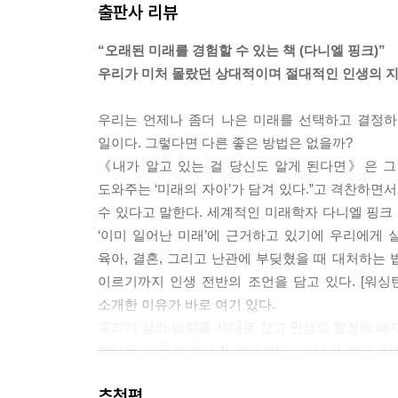
출판사 리뷰
들을 아주 존경해. 세상이 달라졌거든. 나는 젊은 
네.’ 상대에게 친구가 되어주면 자연히 서로 사랑하게
“오래된 미래를 경험할 수 있는 책 (다니엘 핑크)”
우리가 미처 몰랐던 상대적이며 절대적인 인생의 
“내가 상대의 신발을 신었다고 생각해보는 거야. 그러
생각해야 해.”
우리는 언제나 좀더 나은 미래를 선택하고 결정하
일이다. 그렇다면 다른 좋은 방법은 없을까?
“사랑하는 일을 찾게. 잘할 수 있는 일을 하게. 행복
《내가 알고 있는 걸 당신도 알게 된다면》은 그 
내가 얼마를 벌었는지 말하면 다들 못 믿을걸. 가장
도와주는 ‘미래의 자아’가 담겨 있다.”고 격찬하면
지.”
수 있다고 말한다. 세계적인 미래학자 다니엘 핑크 또
‘이미 일어난 미래’에 근거하고 있기에 우리에게 실
“나라면 먼저 내가 일하고 싶은 분야의 성공한 사람
육아, 결혼, 그리고 난관에 부딪혔을 때 대처하는 
만약 나와 맞지 않는 분야라면 잘못 택한 것이니 1년
이르기까지 인생 전반의 조언을 담고 있다. [워싱턴
“세상에는 좋아하지도 않는 일에 묶여 지독하게 불행
소개한 이유가 바로 여기 있다.
우리가 삶의 방향을 제대로 잡고 인생의 함정에 빠지
“사람들은 20대에서 30대를 좋아하지도 않는 일에 
지나온 이들의 안내가 필요하다. 《내가 알고 있
하는 일을 다시 생각해보지. 일에 관한 한 ‘평범한 
생각지도 못한 곳에서 지금 당신이 가지고 있는 삶의
추천평
당신이 미처 몰랐던 곳에 삶의 해답이 있음을 알게 