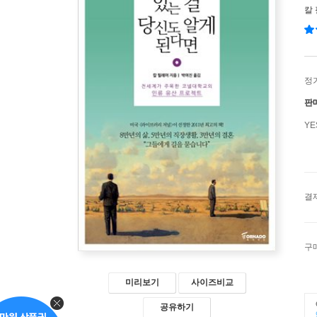
칼
정
판
Y
결
구
미리보기
사이즈비교
공유하기