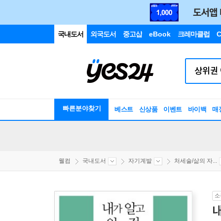
국내도서
외국도서
중고샵
eBook
크레마클럽
C
빠른분야찾기
베스트
신상품
이벤트
바이백
매
웰컴
국내도서
자기계발
처세술/삶의 자...
소
내