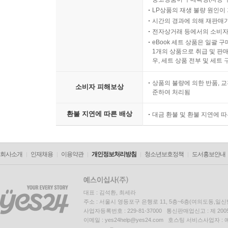
LP상품의 재생 불량 원인이 기
시간의 경과에 의해 재판매가
전자상거래 등에서의 소비자
eBook 세트 상품은 일괄 
1개의 상품으로 취급 및 판매
우, 세트 상품 전부 및 세트
상품의 불량에 의한 반품, 교
소비자 피해보상
준하여 처리됨
환불 지연에 따른 배상
대금 환불 및 환불 지연에 
회사소개
인재채용
이용약관
개인정보처리방침
청소년보호정책
도서홍보안내
대표 : 김석환, 최세라
주소 : 서울시 영등포구 은행로 11, 5층~6층(여의도동,일신
사업자등록번호 : 229-81-37000 통신판매업신고 : 제 200
이메일 : yes24help@yes24.com 호스팅 서비스사업자 :