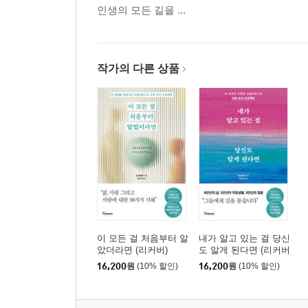
년은 더 있었을 텐데.”
인생의 모든 길을 ...
8장 당신의 삶에서 가장 중요한 것은 무엇입니까
오랜 옛날부터 먼 미래로까지 이어질 길의 중간에 우리
작가의 다른 상품
그녀의 할아버지는 그녀에게 남북 전쟁에 참전했던
이야기를 해줬을 것이다. 바로 이것이 삶의 지혜가
에필로그
이 모든 걸 처음부터 알
내가 알고 있는 걸 당신
았더라면 (리커버)
도 알게 된다면 (리커버
에디션)
16,200
원
(10% 할인)
16,200
원
(10% 할인)