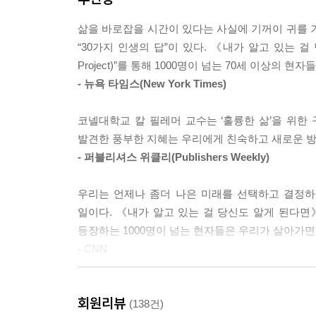
“자신을 그만 들여다봐야해. 자신을 들여다보는 것은
다네. 창가로 가게. 그리고 창밖을 내다봐. 어쩌면 
삶을 바로잡을 시간이 있다는 사실에 기꺼이 귀를 
우리가 알고 있는 ‘행복’의 프레임을 깨는 책!”
“30가지 인생의 답”이 있다. 《내가 알고 있는 걸 
어떻게 사는 것이 과연 잘사는 것인가
“두 가지를 명심하게. 첫째, 아이가 성공하길 바란
Project)”를 통해 1000명이 넘는 70세 이상의
무엇이 내 삶에서 우선 시 되어야 하는가
이성을 잃고 흔들릴 때도 있었지만 할 수만 있다면 절
- 뉴욕 타임스(New York Times)
‘행복’이란 과연 무엇일까? 우리는 유명인과 종
“남편과 나는 양육관이 같아. 아이들이 직접 결정을
코넬대학교 칼 필레머 교수는 ‘훌륭한 삶’을 위한
이야기를 들을수록 행복으로 가는 길은 요원하기만 
는 게 중요하지. 실수를 전혀 하지 않는다면 어떤 것
발견한 풍부한 지혜는 우리에게 친숙하고 새로운 방
종교처럼 보인다.
것이 늘 최상의 결과를 가져오는 것은 아니지만 아
- 퍼블리셔스 위클리(Publishers Weekly)
《내가 알고 있는 걸 당신도 알게 된다면》에서 
진부하고 틀에 박힌 지침을 되돌아보게 만든다. 틀
“나이를 먹는 건 괜찮아. 헌데 산소탱크가 달린 휠
우리는 언제나 좀더 나은 미래를 선택하고 결정하
바람직한 삶에 대해 일정한 상(像)을 규정해놓고,
들면 인생을 훨씬 더 느긋하게 즐길 수 있는 기회가
일이다. 《내가 알고 있는 걸 당신도 알게 된다면》
뒤집고 새로운 해법을 제시한다. 단순한 범주화를
어떤 노력이라도 해야지. 담배나 몸에 해로운 것들은
등장하는 1000명이 넘는 현자들은 우리가 살아가
가치로 통용되는 것들과는 완전히 궤를 달리 하기도
- CNN
어느 날 문득 자신이 누구보다 작고 초라하게 느껴
“내가 저질렀던 실수에서 배운 것이 있다면 바로 이
어루만지며 행복에 대한 답을 조금은 다르게 내려
힘들었어. 나는 조금만 더 열심히 노력한?면 정말 
세계적으로 저명한 사회학자가 수년 동안 진행한 통
마음의 여유 또한 만들어준다.
이 그렇지 않다는 사실을 받아들여야 할 때도 있었지
회원리뷰
행복 등 인생 전반에 걸친 모든 문제들에 대한 실천
(138건)