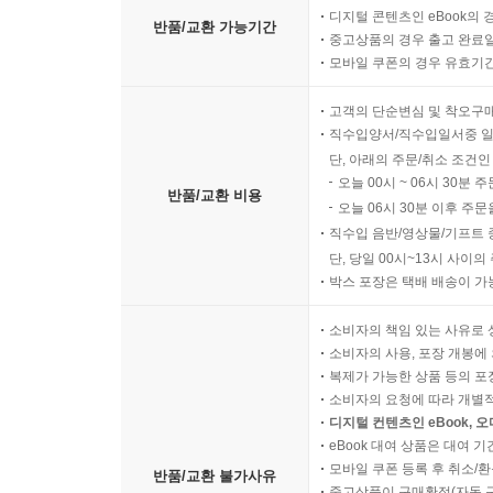
디지털 콘텐츠인 eBook의 
반품/교환 가능기간
중고상품의 경우 출고 완료일
모바일 쿠폰의 경우 유효기간(
고객의 단순변심 및 착오구
직수입양서/직수입일서중 일
단, 아래의 주문/취소 조건인
오늘 00시 ~ 06시 30분 
반품/교환 비용
오늘 06시 30분 이후 주문
직수입 음반/영상물/기프트 
단, 당일 00시~13시 사이
박스 포장은 택배 배송이 가
소비자의 책임 있는 사유로 
소비자의 사용, 포장 개봉에 
복제가 가능한 상품 등의 포장을 
소비자의 요청에 따라 개별
디지털 컨텐츠인 eBook, 
eBook 대여 상품은 대여 기
모바일 쿠폰 등록 후 취소/환
반품/교환 불가사유
중고상품이 구매확정(자동 