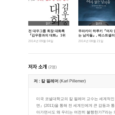
4장 등을 보고 자라는 아이: 건강한 아이로 키우는 
“아이들은 나를 성숙하게 하고, 도전하게 하고, 변
예측할 수 없지. 아이들 없는 내 삶은 상상도 할 수
되지 않겠나!”
읽다
읽다
전 대우그룹 회장 대화록
무라카미 하루키『여자 
『김우중과의 대화』 1위
는 남자들』, 베스트셀러
5장 하강의 미학: 지는 해를 즐기는 법
입
2014년 09월 04일
2014년 08월 21일
“누구나 하나의 길에 서 있게 된다네. 그 길에서 만
인정해야 할지도 몰라. 그럴 때는 ‘그래. 내가 할 
그래야 계속 달릴 수 있거든.”
저자 소개
(2명)
6장 후회 없는 삶: ‘그랬어야 했는데’에서 벗어나는 
“정직은 우리 삶을 이끌어줄 단 하나의 귀중한
저 :
칼 필레머
(Karl Pillemer)
가족에게도 정직하겠지. 주변 사람들에게 정직하다면 
7장 행복은 선택일 뿐: 나머지 인생을 헤아리는 법
미국 코넬대학교의 칼 필레머 교수는 세계적인
“잘 듣게나. 그저 순간 속에 존재할 수 있다는 
면』(2011)을 통해 전 세계인에게 큰 감동과 
감사하게 생각한다네. 아쉬운 게 있다면 이 사실을 6
아가면서도 왜 우리는 여전히 불행한가?’라는 