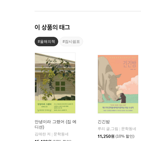
이 상품의 태그
#올해의책
#잠시쉼표
안녕이라 그랬어 (집 에
긴긴밤
디션)
루리 글,그림
문학동네
|
김애란 저
문학동네
|
11,250
원
(10% 할인)