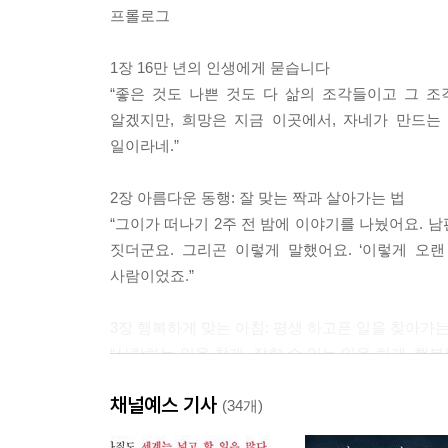
프롤로그
1장 16만 년의 인생에게 묻습니다
“좋은 것도 나쁜 것도 다 삶의 조각들이고 그 조
알겠지만, 희망은 지금 이곳에서, 자네가 만드는 
일이라네.”
2장 아름다운 동행: 잘 맞는 짝과 살아가는 법
“그이가 떠나기 2주 전 밤에 이야기를 나눴어요. 
짓더군요. 그리곤 이렇게 말했어요. ‘이렇게 오랜
사람이었죠.”
3장 행복하게 맞는 아침: 평생 하고픈 일을 찾아가는
“사랑하는 일을 찾게. 잘할 수 있는 일을 하게. 행복
내가 얼마를 벌었는지 말하면 다들 못 믿을 걸. 가
채널예스 기사
거지.”
(34개)