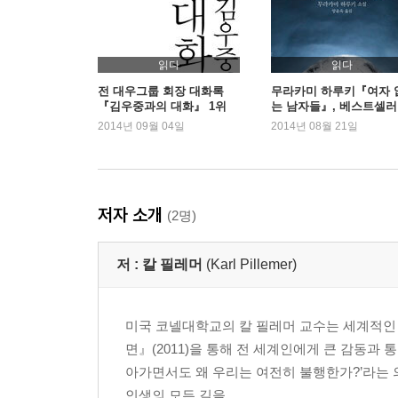
“아이들은 나를 성숙하게 하고, 도전하게 하고, 변
예측할 수 없지. 아이들 없는 내 삶은 상상도 할 수
되지 않겠나!”
읽다
읽다
전 대우그룹 회장 대화록
무라카미 하루키『여자 
『김우중과의 대화』 1위
는 남자들』, 베스트셀러
5장 하강의 미학: 지는 해를 즐기는 법
입
2014년 09월 04일
2014년 08월 21일
“누구나 하나의 길에 서 있게 된다네. 그 길에서 만
인정해야 할지도 몰라. 그럴 때는 ‘그래. 내가 할 
그래야 계속 달릴 수 있거든.”
저자 소개
(2명)
6장 후회 없는 삶: ‘그랬어야 했는데’에서 벗어나는 
“정직은 우리 삶을 이끌어줄 단 하나의 귀중한
저 :
칼 필레머
(Karl Pillemer)
가족에게도 정직하겠지. 주변 사람들에게 정직하다면 
7장 행복은 선택일 뿐: 나머지 인생을 헤아리는 법
미국 코넬대학교의 칼 필레머 교수는 세계적인
“잘 듣게나. 그저 순간 속에 존재할 수 있다는 
면』(2011)을 통해 전 세계인에게 큰 감동과 
감사하게 생각한다네. 아쉬운 게 있다면 이 사실을 6
아가면서도 왜 우리는 여전히 불행한가?’라는 
년은 더 있었을 텐데.”
인생의 모든 길을 ...