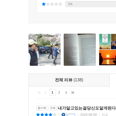
기만 하면 돼. 이야기도 하고 산책도 하고 말이야. 
《내가 알고 있는 걸 당신도 알게 된다면》은 정말 
0%
더는 얽매이지 마.”
그 결과물을 이렇게 책으로 읽을 수 있도록 해준 칼
다섯, 시간은 삶의 본질이다
특히 정직함에 관한 교훈과, 기회가 왔을 때 긍정적인
노인들은 삶이 짧은 것처럼 말한다. 그들이 그렇게
“나는 그날 하고 싶은 일들의 목록을 정하는 것으로 
것이다.”
아니라 짧은 인생에 맞게 사는 것이다. 해야 할 
떤 일이 될지는 모르지. 이 목록은 ‘해야 할 일’의 목
- 할 어반, 《인생의 목적》 저자
현자’들이 많았다. 한 현자는 이렇게 말했다. “인생이
---본문 중에서
· 귀한 지혜들이 사라지기 전에 한 권의 책에 담아주
여섯, 작게 생각하라
- 헤롤드 쿠시너, 《착한 당신이 운명을 이기는 힘
만족감을 주는 삶을 살려면 작게 생각하라. 단순한
짧다고 생각했기 때문에 순간의 소소한 기쁨들에 
'가장 현명한 사람들’이 우리에게 가르쳐 줄 것은
소중했음을 깨닫는다. 아침에 마시는 커피 한잔,
생각지도 못했던 놀라운 이야기들이다. 이 책은 
생각지도 않았던 편지 한 통, 라디오에서 흘러나오는
머리맡에 두고 틈나는 대로 읽어볼 책이다.
일상이 소소한 기쁨들로 가득하게 되고 더욱 행복할
전체 리뷰
(138)
칼럼리스트 애이미 디킨슨(Amy Dickinson)
이렇게 작은 기쁨들에 몰두하는 것은 나이를 불문하
1
2
내가알고있는걸당신도알게된다면 
종이책
구매
h*****j
2020-08-09
신고
|
|
|