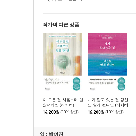
8장 당신의 삶에서 가장 중요한 것은 무엇입니까
오랜 옛날부터 먼 미래로까지 이어질 길의 중간에 우리
작가의 다른 상품
그녀의 할아버지는 그녀에게 남북 전쟁에 참전했던
이야기를 해줬을 것이다. 바로 이것이 삶의 지혜가
에필로그
이 모든 걸 처음부터 알
내가 알고 있는 걸 당신
았더라면 (리커버)
도 알게 된다면 (리커버
에디션)
16,200
원
(10% 할인)
16,200
원
(10% 할인)
역 :
박여진