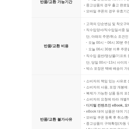
반품/교환 가능기간
중고상품의 경우 출고 완료일
모바일 쿠폰의 경우 유효기간(
고객의 단순변심 및 착오구
직수입양서/직수입일서중 일
단, 아래의 주문/취소 조건인
오늘 00시 ~ 06시 30분 
반품/교환 비용
오늘 06시 30분 이후 주문
직수입 음반/영상물/기프트 
단, 당일 00시~13시 사이
박스 포장은 택배 배송이 가
소비자의 책임 있는 사유로 
소비자의 사용, 포장 개봉에 
복제가 가능한 상품 등의 포장을 
소비자의 요청에 따라 개별
디지털 컨텐츠인 eBook, 
eBook 대여 상품은 대여 기
모바일 쿠폰 등록 후 취소/환
반품/교환 불가사유
중고상품이 구매확정(자동 