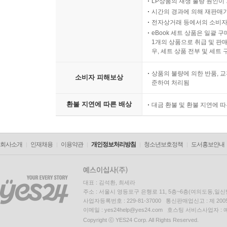
LP상품의 재생 불량 원인이 기
시간의 경과에 의해 재판매가
전자상거래 등에서의 소비자
eBook 세트 상품은 일괄 
1개의 상품으로 취급 및 판매
우, 세트 상품 전부 및 세트
상품의 불량에 의한 반품, 교
소비자 피해보상
준하여 처리됨
환불 지연에 따른 배상
대금 환불 및 환불 지연에 
회사소개
인재채용
이용약관
개인정보처리방침
청소년보호정책
도서홍보안내
대표 : 김석환, 최세라
주소 : 서울시 영등포구 은행로 11, 5층~6층(여의도동,일신
사업자등록번호 : 229-81-37000 통신판매업신고 : 제 200
이메일 : yes24help@yes24.com 호스팅 서비스사업자 :
Copyright ⓒ YES24 Corp. All Rights Reserved.