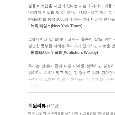
다네. 창가로 가게. 그리고 창밖을 내다봐. 어쩌면 
삶을 바로잡을 시간이 있다는 사실에 기꺼이 귀를 
우리가 알고 있는 ‘행복’의 프레임을 깨는 책!”
“30가지 인생의 답”이 있다. 《내가 알고 있는 걸 
어떻게 사는 것이 과연 잘사는 것인가
“두 가지를 명심하게. 첫째, 아이가 성공하길 바란
Project)”를 통해 1000명이 넘는 70세 이상의
무엇이 내 삶에서 우선 시 되어야 하는가
이성을 잃고 흔들릴 때도 있었지만 할 수만 있다면 절
- 뉴욕 타임스(New York Times)
‘행복’이란 과연 무엇일까? 우리는 유명인과 종
“남편과 나는 양육관이 같아. 아이들이 직접 결정을
코넬대학교 칼 필레머 교수는 ‘훌륭한 삶’을 위한
이야기를 들을수록 행복으로 가는 길은 요원하기만 
는 게 중요하지. 실수를 전혀 하지 않는다면 어떤 것
발견한 풍부한 지혜는 우리에게 친숙하고 새로운 방
종교처럼 보인다.
것이 늘 최상의 결과를 가져오는 것은 아니지만 아
- 퍼블리셔스 위클리(Publishers Weekly)
《내가 알고 있는 걸 당신도 알게 된다면》에서 
진부하고 틀에 박힌 지침을 되돌아보게 만든다. 틀
“나이를 먹는 건 괜찮아. 헌데 산소탱크가 달린 휠
우리는 언제나 좀더 나은 미래를 선택하고 결정하
바람직한 삶에 대해 일정한 상(像)을 규정해놓고,
들면 인생을 훨씬 더 느긋하게 즐길 수 있는 기회가
일이다. 《내가 알고 있는 걸 당신도 알게 된다면》
뒤집고 새로운 해법을 제시한다. 단순한 범주화를
어떤 노력이라도 해야지. 담배나 몸에 해로운 것들은
등장하는 1000명이 넘는 현자들은 우리가 살아가
가치로 통용되는 것들과는 완전히 궤를 달리 하기도
- CNN
어느 날 문득 자신이 누구보다 작고 초라하게 느껴
“내가 저질렀던 실수에서 배운 것이 있다면 바로 이
어루만지며 행복에 대한 답을 조금은 다르게 내려
힘들었어. 나는 조금만 더 열심히 노력한?면 정말 
세계적으로 저명한 사회학자가 수년 동안 진행한 통
마음의 여유 또한 만들어준다.
이 그렇지 않다는 사실을 받아들여야 할 때도 있었지
회원리뷰
행복 등 인생 전반에 걸친 모든 문제들에 대한 실천
(138건)
10대에서 60대를 아우르며 모든 세대의 깊은 공감
매주 10건의 우수리뷰를 선정하여 YES포인트 3만원을 드