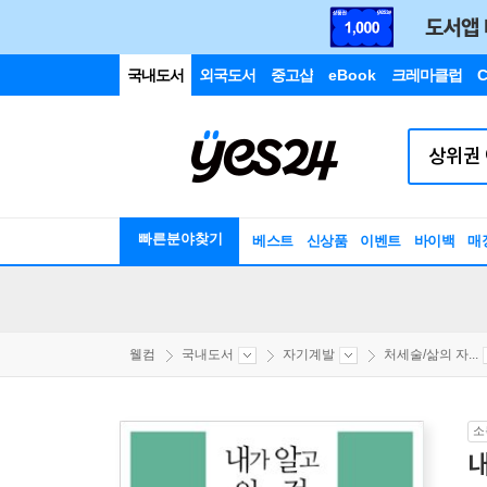
국내도서
외국도서
중고샵
eBook
크레마클럽
C
빠른분야찾기
베스트
신상품
이벤트
바이백
매
웰컴
국내도서
자기계발
처세술/삶의 자...
소
내