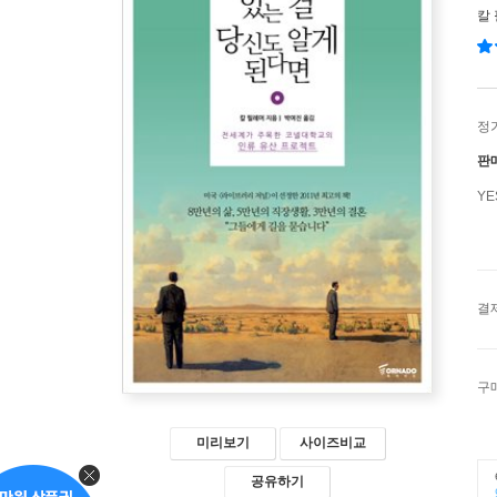
칼
정
판
Y
결
구
미리보기
사이즈비교
공유하기