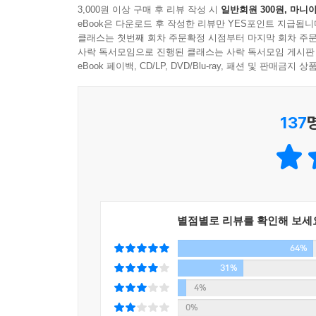
하나, 경제적 보상이 아닌 내적 보상을 주는 직업을
“‘정직이 최선의 정책’이라는 말은 내가 가장 중요
3,000원 이상 구매 후 리뷰 작성 시
일반회원 300원, 마니아
- 워싱턴 포스트(Washington-Post)
수많은 ‘인생의 현자’들은 가난하게 자랐음에도 
eBook은 다운로드 후 작성한 리뷰만 YES포인트 지급됩니
같은 가격을 받습니다.’라는 문구가 걸린 상점이 보
직업을 선택하는 것이라고 했다. 직업에 대한 목적
클래스는 첫번째 회차 주문확정 시점부터 마지막 회차 주문
모든 이들을 공명정대하게 대한다는 의미가 들어 있어
우리가 인생에서 ‘할 수 있는 것 이상의 것’을 얻
사락 독서모임으로 진행된 클래스는 사락 독서모임 게시판
인에게는 더 싸게 파는 상점들도 있잖아. 그러면 안
명확하게 보여준다. 우리는 이를 통해 과거의 실수를
eBook 페이백, CD/LP, DVD/Blu-ray, 패션 및 판매금
둘, 100년을 살 것처럼 몸을 아껴라
려면 이 원칙을 가장 기본으로 삼아야 해. 모든 사람
된다.
몸에 해로운 행위를 하면서 “얼마나 살든 난 신경 안
- 시카고 트리뷴(Chicago Tribune)
죽게 만드는 것이 아니라 죽기 전까지 몇 십 년 동
“내가 하고 싶은 말은 무슨 일이든 너무 오랫동안 
137
망가져 수십 년을 황폐한 삶을 살다 죽는 이들을 많
든. 그랜드 캐니언 아래에는 휠체어 전용 통로가 없어
2006년부터 1000명이 넘는 ‘인생의 현자’를
삶의 답을 정리해 이 책에 모두 담았다. 반드시 
셋, 배우자를 선택할 때는 신중 또 신중해져라
“가장 먼저 나 자신을 불쌍히 여기지 않도록 결심해
실용적이고 노련한 지혜가 이 책 전체를 관통하고 있
배우자를 고를 때 가장 중요한 것은 서두르지 않는
떻게 되는지 알아? 악마가 먹이를 가져온다네!”
- 데일리 비스트(The Daily Beast)
판단할 시간을 충분히 가져야 한다. 어느 응답자는
일인데도 많은 사람들이 그런 실수를 저지르지. 특히
별점별로 리뷰를 확인해 보세
“아무것도 당연하게 여기지 말게. 그게 내가 깨달은
2012년에 읽은 가장 좋은 책 중 하나인 《내가 
불구하고 인생은 살 만한 가치가 있지. 하루하루를 
64%
이상의 커리어가 말하는 5가지 검증된 지혜는 자신에
넷, 더 많이 여행하라
순간조차 기쁨을 누릴 수 있다네.”
조언들이 ‘이미 일어난 미래’에 근거하고 있기 때문
31%
다닐 수 있을 때 많이 다녀라. 다른 것들을 포기하
- 다니엘 핑크, 《새로운 미래가 온다》 저자
4%
작건 여행을 다녔던 경험을 삶에서 가장 빛나는 부
“나는 알고 있지. 그러한 문제들은 지나갈 것이고,
0%
이런 말을 했다. “주방을 고칠지 여행을 갈지를 두