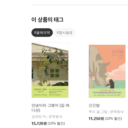
이 상품의 태그
#올해의책
#잠시쉼표
안녕이라 그랬어 (집 에
긴긴밤
디션)
루리 글,그림
문학동네
|
김애란 저
문학동네
|
11,250
원
(10% 할인)
15,120
원
(10% 할인)