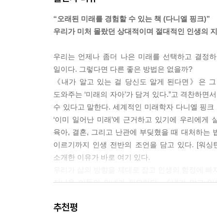
네.’ 상대에게 친구가 되어주면 자연히 서로 사랑하게
“오래된 미래를 경험할 수 있는 책 (다니엘 핑크)”
우리가 미처 몰랐던 상대적이며 절대적인 인생의 
“내가 상대의 신발을 신었다고 생각해보는 거야. 그러
생각해야 해.”
우리는 언제나 좀더 나은 미래를 선택하고 결정하
일이다. 그렇다면 다른 좋은 방법은 없을까?
“사랑하는 일을 찾게. 잘할 수 있는 일을 하게. 행복
《내가 알고 있는 걸 당신도 알게 된다면》은 그 
내가 얼마를 벌었는지 말하면 다들 못 믿을걸. 가장
도와주는 ‘미래의 자아’가 담겨 있다.”고 격찬하면
지.”
수 있다고 말한다. 세계적인 미래학자 다니엘 핑크 또
‘이미 일어난 미래’에 근거하고 있기에 우리에게 실
“나라면 먼저 내가 일하고 싶은 분야의 성공한 사람
육아, 결혼, 그리고 난관에 부딪혔을 때 대처하는 
만약 나와 맞지 않는 분야라면 잘못 택한 것이니 1년
이르기까지 인생 전반의 조언을 담고 있다. [워싱턴
“세상에는 좋아하지도 않는 일에 묶여 지독하게 불행
소개한 이유가 바로 여기 있다.
우리가 삶의 방향을 제대로 잡고 인생의 함정에 빠지
“사람들은 20대에서 30대를 좋아하지도 않는 일에 
지나온 이들의 안내가 필요하다. 《내가 알고 있
하는 일을 다시 생각해보지. 일에 관한 한 ‘평범한 
생각지도 못한 곳에서 지금 당신이 가지고 있는 삶의
추천평
당신이 미처 몰랐던 곳에 삶의 해답이 있음을 알게 
“자신을 그만 들여다봐야해. 자신을 들여다보는 것은