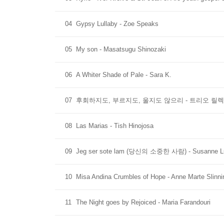
04
Gypsy Lullaby - Zoe Speaks
05
My son - Masatsugu Shinozaki
06
A Whiter Shade of Pale - Sara K.
07
후회하지도, 부르지도, 울지도 않으리 - 트리오 릴
08
Las Marias - Tish Hinojosa
09
Jeg ser sote lam (당신의 소중한 사람) - Susanne Lun
10
Misa Andina Crumbles of Hope - Anne Marte Slinni
11
The Night goes by Rejoiced - Maria Farandouri