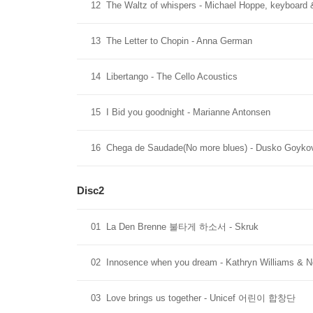
12
The Waltz of whispers - Michael Hoppe, keyboard &
13
The Letter to Chopin - Anna German
14
Libertango - The Cello Acoustics
15
I Bid you goodnight - Marianne Antonsen
16
Chega de Saudade(No more blues) - Dusko Goyko
Disc2
01
La Den Brenne 불타게 하소서 - Skruk
02
Innosence when you dream - Kathryn Williams & Ne
03
Love brings us together - Unicef 어린이 합창단