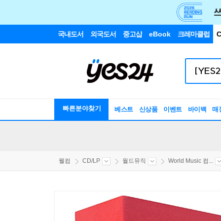
국내도서
외국도서
중고샵
eBook
크레마클럽
C
빠른분야찾기
베스트
신상품
이벤트
바이백
매
웰컴
CD/LP
월드뮤직
World Music 컴...