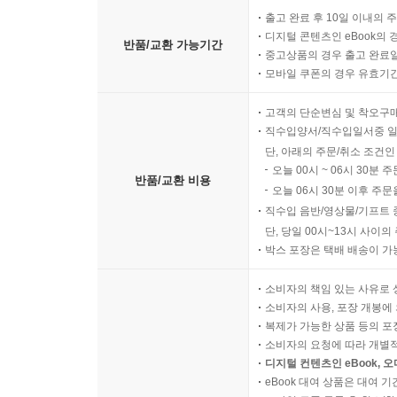
출고 완료 후 10일 이내의 
디지털 콘텐츠인 eBook의 
반품/교환 가능기간
중고상품의 경우 출고 완료일
모바일 쿠폰의 경우 유효기간(
고객의 단순변심 및 착오구
직수입양서/직수입일서중 일
단, 아래의 주문/취소 조건인
오늘 00시 ~ 06시 30분 
반품/교환 비용
오늘 06시 30분 이후 주문
직수입 음반/영상물/기프트 
단, 당일 00시~13시 사이
박스 포장은 택배 배송이 가
소비자의 책임 있는 사유로 
소비자의 사용, 포장 개봉에 
복제가 가능한 상품 등의 포장을 
소비자의 요청에 따라 개별
디지털 컨텐츠인 eBook, 
eBook 대여 상품은 대여 기