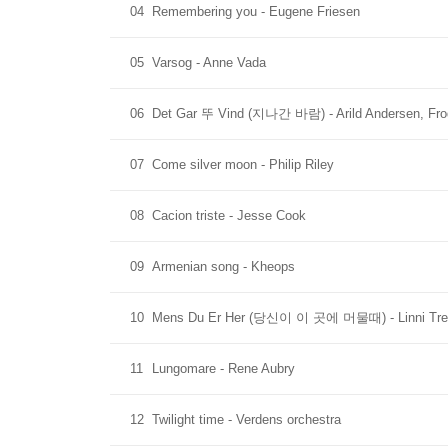
04
Remembering you - Eugene Friesen
05
Varsog - Anne Vada
06
Det Gar 뚜 Vind (지나간 바람) - Arild Anderse
07
Come silver moon - Philip Riley
08
Cacion triste - Jesse Cook
09
Armenian song - Kheops
10
Mens Du Er Her (당신이 이 곳에 머물때) - Linni Treekr
11
Lungomare - Rene Aubry
12
Twilight time - Verdens orchestra