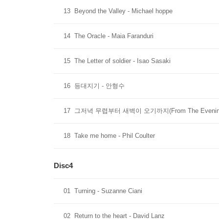
13
Beyond the Valley - Michael hoppe
14
The Oracle - Maia Faranduri
15
The Letter of soldier - Isao Sasaki
16
등대지기 - 안형수
17
그저녁 무렵부터 새벽이 오기까지(From The Evening T
18
Take me home - Phil Coulter
Disc4
01
Turning - Suzanne Ciani
02
Return to the heart - David Lanz