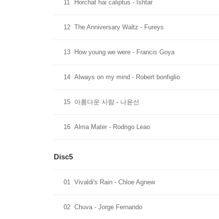
11
Horchat hai caliptus - Ishtar
12
The Anniversary Waltz - Fureys
13
How young we were - Francis Goya
14
Always on my mind - Robert bonfiglio
15
아름다운 사람 - 나윤선
16
Alma Mater - Rodrigo Leao
Disc5
01
Vivaldi's Rain - Chloe Agnew
02
Chuva - Jorge Fernando