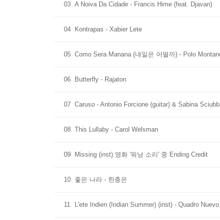
03
A Noiva Da Cidade - Francis Hime (feat. Djavan)
04
Kontrapas - Xabier Lete
05
Como Sera Manana (내일은 어떨까) - Polo Montan
06
Butterfly - Rajaton
07
Caruso - Antonio Forcione (guitar) & Sabina Sciubb
08
This Lullaby - Carol Welsman
09
Missing (inst) 영화 '워낭 소리' 중 Ending Credit
10
좋은 나라 - 한충은
11
L'ete Indien (Indian Summer) (inst) - Quadro Nuevo