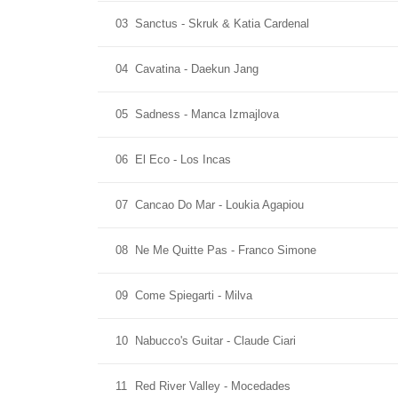
03
Sanctus - Skruk & Katia Cardenal
04
Cavatina - Daekun Jang
05
Sadness - Manca Izmajlova
06
El Eco - Los Incas
07
Cancao Do Mar - Loukia Agapiou
08
Ne Me Quitte Pas - Franco Simone
09
Come Spiegarti - Milva
10
Nabucco's Guitar - Claude Ciari
11
Red River Valley - Mocedades