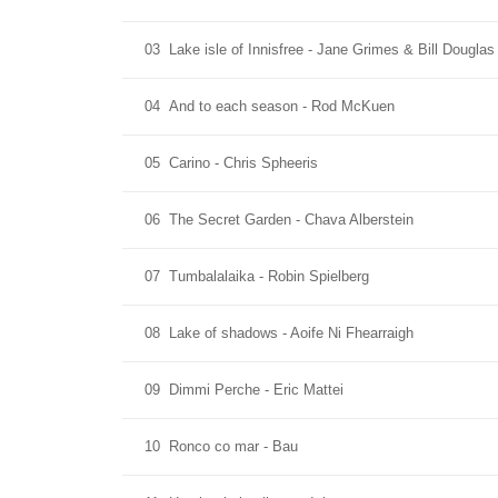
03
Lake isle of Innisfree - Jane Grimes & Bill Dougla
04
And to each season - Rod McKuen
05
Carino - Chris Spheeris
06
The Secret Garden - Chava Alberstein
07
Tumbalalaika - Robin Spielberg
08
Lake of shadows - Aoife Ni Fhearraigh
09
Dimmi Perche - Eric Mattei
10
Ronco co mar - Bau