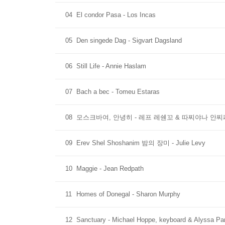
04
El condor Pasa - Los Incas
05
Den singede Dag - Sigvart Dagsland
06
Still Life - Annie Haslam
07
Bach a bec - Tomeu Estaras
08
모스크바여, 안녕히 - 레프 레쉔꼬 & 따찌야나 안
09
Erev Shel Shoshanim 밤의 장미 - Julie Levy
10
Maggie - Jean Redpath
11
Homes of Donegal - Sharon Murphy
12
Sanctuary - Michael Hoppe, keyboard & Alyssa Park