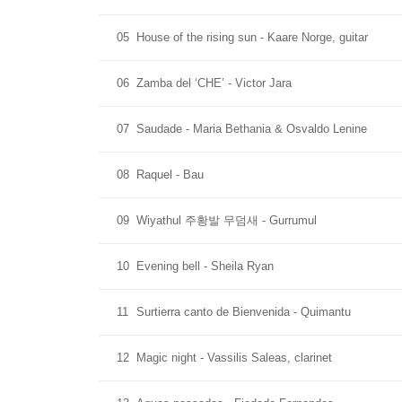
05
House of the rising sun - Kaare Norge, guitar
06
Zamba del ‘CHE’ - Victor Jara
07
Saudade - Maria Bethania & Osvaldo Lenine
08
Raquel - Bau
09
Wiyathul 주황발 무덤새 - Gurrumul
10
Evening bell - Sheila Ryan
11
Surtierra canto de Bienvenida - Quimantu
12
Magic night - Vassilis Saleas, clarinet