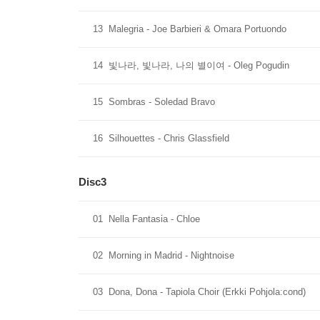
13
Malegria - Joe Barbieri & Omara Portuondo
14
빛나라, 빛나라, 나의 별이여 - Oleg Pogudin
15
Sombras - Soledad Bravo
16
Silhouettes - Chris Glassfield
Disc3
01
Nella Fantasia - Chloe
02
Morning in Madrid - Nightnoise
03
Dona, Dona - Tapiola Choir (Erkki Pohjola:cond)