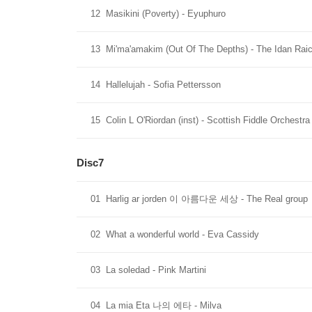
12
Masikini (Poverty) - Eyuphuro
13
Mi'ma'amakim (Out Of The Depths) - The Idan Raic
14
Hallelujah - Sofia Pettersson
15
Colin L O'Riordan (inst) - Scottish Fiddle Orchestra
Disc7
01
Harlig ar jorden 이 아름다운 세상 - The Real group
02
What a wonderful world - Eva Cassidy
03
La soledad - Pink Martini
04
La mia Eta 나의 에타 - Milva