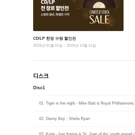
CD/LP 한정 수량 할인전
2026년 01월 01일 ~ 2026년 12월 31일
디스크
Disc1
01
Tiger in the night - Mike Batt & Royal Philharmonic
02
Danny Boy - Sheila Ryan
03
Kyrie - Iver Kreive & St. Joan of Arc youth gospel 