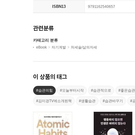
ISBN13
9791162540657
관련분류
카테고리 분류
eBook
자기계발
처세술/삶의자세
이 상품의 태그
#습관의힘
#오늘부터시작
#습관적으로
#좋은습관
#김미경TV에소개된책
#생활습관
#습관바꾸기
#