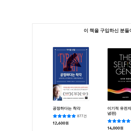
이 책을 구입하신 분
공정하다는 착각
이기적 유전자 
념판)
877건
12,600
원
14,000
원