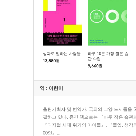
성과로 말하는 사람들
하루 10분 가장 짧은 습
관 수업
13,880
원
9,660
원
역 :
이한이
출판기획자 및 번역가. 국외의 교양 도서들을 국
필하고 있다. 옮긴 책으로는 『아주 작은 습관의 
『디지털 시대 위기의 아이들』, 『몰입, 생각의
00인』...