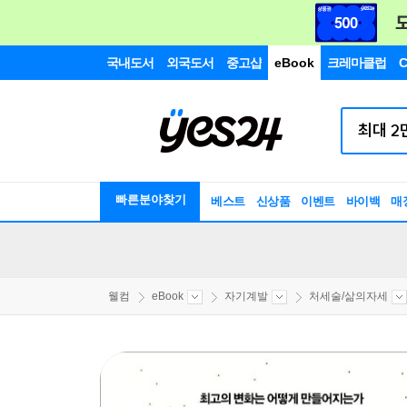
국내도서
외국도서
중고샵
eBook
크레마클럽
C
빠른분야찾기
베스트
신상품
이벤트
바이백
매
웰컴
eBook
자기계발
처세술/삶의자세