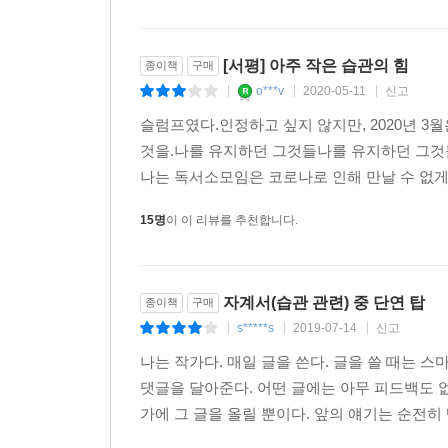
[서평] 아주 작은 습관의 힘
종이책
구매
o***v
2020-05-11
신고
|
|
|
슬럼프였다.인정하고 싶지 않지만, 2020년 3
것을.나를 유지하던 그것들나를 유지하던 그것들
나는 독서소모임은 코로나로 인해 만날 수 없게 됐
15명
이 이 리뷰를 추천합니다.
자계서(습관 관련) 중 단연 탑
종이책
구매
s*****s
2019-07-14
신고
|
|
|
나는 작가다. 매일 글을 쓴다. 글을 쓸 때는 
댓글을 달아준다. 어떤 글에는 아무 피드백도 
가에 그 글을 올릴 뿐이다. 앞의 얘기는 순전히 뻥