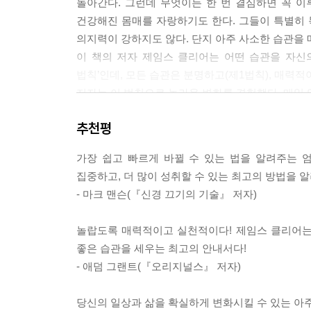
돌아간다. 그런데 무엇이든 한 번 결심하면 꼭 이루
건강해진 몸매를 자랑하기도 한다. 그들이 특별히 
결과를 지속시키는 비결은 발전을 멈추지 않는 것이다
의지력이 강하지도 않다. 단지 아주 사소한 습관을 
것이다. 배움을 그만두지 않는다면 지식을 얻을 것
이 책의 저자 제임스 클리어는 어떤 습관을 자신의
다. 작은 습관들은 더하기가 아니다. 그것들은 복리
법칙’인데, 모든 습관은 분명하고(제1법칙), 매력적이
이다.
저자는 이 법칙으로 놀라운 변화를 경험했다. 매일 
위해 매일 사과를 먹으려고 했지만, 매번 사과를 
-- 「Epilogue. 100번만 반복하면 그게 당신의 무기가 된
추천평
사과 먹기’라는 습관을 ‘분명하게’ 만들자 변화가 
사과를 먹는 것을 잊지 않게 되었다. 이처럼 저자가
가장 쉽고 빠르게 바뀔 수 있는 법을 알려주는 
있다.
집중하고, 더 많이 성취할 수 있는 최고의 방법을 
하지만 살면서 우리의 일상에는 가끔 변수가 생긴다.
- 마크 맨슨(『신경 끄기의 기술』 저자)
과감하게 한 번의 실수는 포기해도 된다고 우리를 
왜냐하면 당신이 그 습관을 두 번 거르게 되면 또 
놀랍도록 매력적이고 실천적이다! 제임스 클리어는 
더 나아가 저자는 이 책에서 ‘1만 시간의 법칙’
좋은 습관을 세우는 최고의 안내서다!
시간을 무조건 많이 투자해야 한다고 생각한다. 그러나
- 애덤 그랜트(『오리지널스』 저자)
중요하지 않다. 단 2분이라도 자주 반복하는 것이 
결과를 초래한다.
당신의 일상과 삶을 확실하게 변화시킬 수 있는 아주