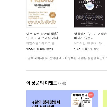
아주 작은 습관의 힘(50
행동하지 않으면 인생은
만 부 기념 스페셜 에디
바뀌지 않는다
션)
제임스 클리어 저/이한이 역
비즈니스북스
브라이언 트레이시 저/정지현 역
|
12,600
원
(0% 할인)
13,600
원
(0% 할인)
검색 페이지에서 선택된 태그에 등록된 더 많은 상품을 확인해 
이 상품의 이벤트
(7개)