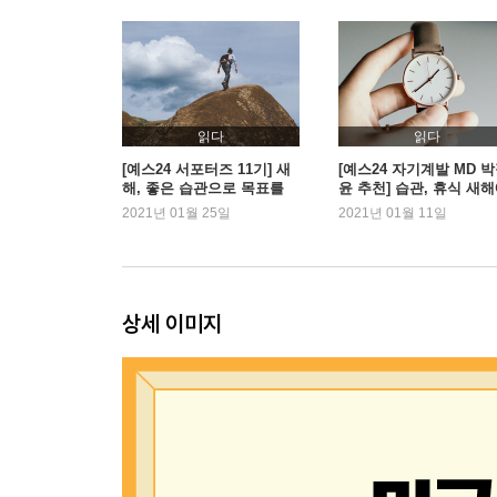
Chapter 05. 아주 구체적으로 쪼개고 붙여라
습관이 시간과 장소를 만났을 때
Chapter 06. 환경이 행동을 결정한다
읽다
읽다
아침마다 사과를 먹게 된 비밀 ｜ 왜 집보다 스타벅
[예스24 서포터즈 11기] 새
[예스24 자기계발 MD 
해, 좋은 습관으로 목표를
윤 추천] 습관, 휴식 새
이루고 싶다면
어울리는 자기계발서
2021년 01월 25일
2021년 01월 11일
Chapter 07. 나쁜 습관 피하기 기술
Part 3. 두 번째 법칙, 매력적이어야 달라진다
Chapter 08. 왜 어떤 습관은 더 하고 싶을까
상세 이미지
‘좋아하는 것’보다 ‘원하는 것’에 끌린다 ｜ 일상에
Chapter 09. 왜 주위 사람에 따라 내 습관이 변할까
우리의 행동을 결정짓는 세 집단
Chapter 10. 나쁜 습관도 즐겁게 고칠 수 있을까