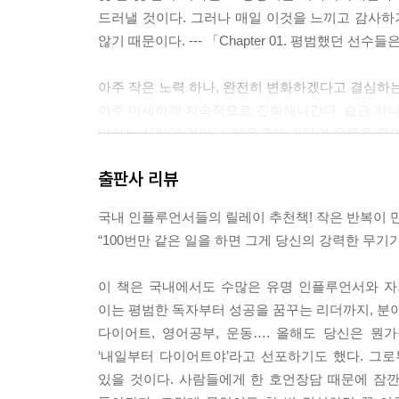
드러낼 것이다. 그러나 매일 이것을 느끼고 감사하
않기 때문이다. --- 「Chapter 01. 평범했던 
아주 작은 노력 하나, 완전히 변화하겠다고 결심하는
아주 미세하게 지속적으로 진화해나간다. 습관 하나하나
아하는 사람일 것이다. 체육관에 간다면 운동을 좋아
내가 되고자 하는 어떤 유형을 제시한다. --- 「Chap
출판사 리뷰
인생은 필연적으로 어느 시점에서 습관을 유지하는 
국내 인플루언서들의 릴레이 추천책! 작은 반복이 
플 수도, 출장을 가야 할 수도, 가족이 내 시간을 
“100번만 같은 일을 하면 그게 당신의 강력한 무기가
로 두 번은 거르지 않는다’는 법칙이다. (…) 처음
고다. 두 번 거르는 것은 새로운 습관의 시작이다. ---
이 책은 국내에서도 수많은 유명 인플루언서와 자
이는 평범한 독자부터 성공을 꿈꾸는 리더까지, 분
우리는 습관을 간신히 시작하고 꾸준히 해나가지만 
다이어트, 영어공부, 운동…. 올해도 당신은 뭔
지 않아진다. 체육관에 갔는데 갑자기 운동을 끝까지
‘내일부터 다이어트야’라고 선포하기도 했다. 그로
거나 고통스럽거나 고갈되었거나 기타 등등의 일이 일
있을 것이다. 사람들에게 한 호언장담 때문에 잠깐
apter 19. 계속 해내는 힘은 어디서 오는가」 중에서