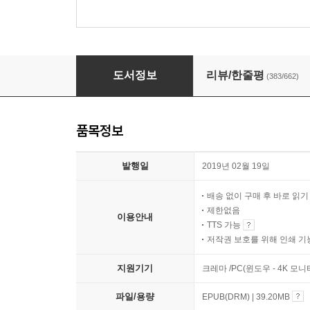
아주 작은 습관의 힘(50만 부 기념 스페셜 에디션
도서정보
리뷰/한줄평
(383/662)
품목정보
발행일
2019년 02월 19일
배송 없이 구매 후 바로 읽
제한없음
이용안내
TTS 가능
저작권 보호를 위해 인쇄 기
지원기기
크레마 /PC(윈도우 - 4K 모
파일/용량
EPUB(DRM) | 39.20MB