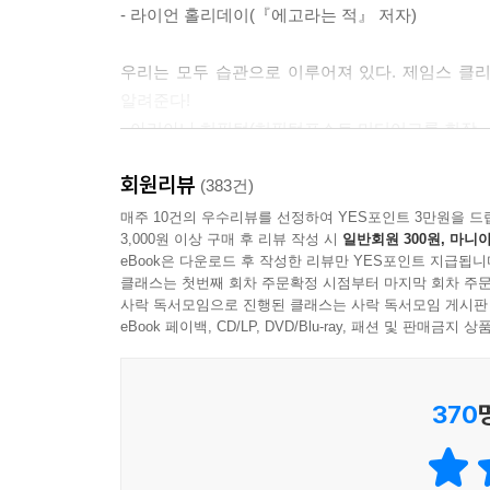
- 라이언 홀리데이(『에고라는 적』 저자)
“미국인 10명 중 1명은 한 번이라도 그의 뉴스레터를
우리는 모두 습관으로 이루어져 있다. 제임스 클
구글, 페이스북, 애플 등 전 세계 최고의 두뇌들이 
알려준다!
- 아리아나 허핑턴(허핑턴포스트 미디어그룹 회장, 
이 책은 출간 즉시 미국 전역에 큰 화제를 불러일으
이끌어냈다. 특히 그가 스탠퍼드 대학교에서 초청받
회원리뷰
이 책은 당신이 여태까지 들어왔던, 단순히 작은 
(383건)
행동과학을 통합해 습관을 설명했고 〈월스트리트
누구나 최소한의 노력으로 극적인 변화를 누릴 수 있
매주 10건의 우수리뷰를 선정하여 YES포인트 3만원을 드
서평을 줄이어 내놓았다. 습관에 대한 원론적인 설
3,000원 이상 구매 후 리뷰 작성 시
일반회원 300원, 마니아
- 〈뉴욕 타임스〉
인생의 나락에서 극적으로 회복됐던 저자에게 ‘아
eBook은 다운로드 후 작성한 리뷰만 YES포인트 지급됩니
보였지만, 하나하나 쌓이니 그에게 상상하지 못했
클래스는 첫번째 회차 주문확정 시점부터 마지막 회차 주문
제임스 클리어는 일상의 작은 성공에서부터 비즈니스
사락 독서모임으로 진행된 클래스는 사락 독서모임 게시판
사람들, 인생의 도약을 꿈꾸는 사람들에게 구체적
- 『포브스』
eBook 페이백, CD/LP, DVD/Blu-ray, 패션 및 판매금
바란다.
370