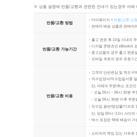
※ 상품 설명에 반품/교환과 관련한 안내가 있는경우 아래 
마이페이지 >
반품/교환 신청
반품/교환 방법
판매자 배송 상품은 판매자와
출고 완료 후 10일 이내의 
디지털 콘텐츠인 eBook의 
반품/교환 가능기간
중고상품의 경우 출고 완료일
모바일 쿠폰의 경우 유효기간(
고객의 단순변심 및 착오구
직수입양서/직수입일서중 일
단, 아래의 주문/취소 조건인
오늘 00시 ~ 06시 30분 
반품/교환 비용
오늘 06시 30분 이후 주문
직수입 음반/영상물/기프트 
단, 당일 00시~13시 사이
박스 포장은 택배 배송이 가
소비자의 책임 있는 사유로 