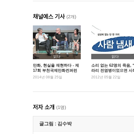
채널예스 기사
(2개)
읽다
읽다
만화, 현실을 재현하다 - 제
소리 없는 62명의 죽음, 
17회 부천국제만화컨퍼런
라리 전염병이었으면 사
스
가 발칵 뒤집혔을 텐데…”
2014년 08월 25일
2012년 05월 22일
『사람 냄새』『먼지 없
방』
저자 소개
(1명)
글그림 :
김수박