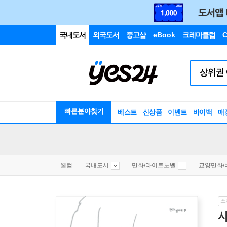
국내도서
외국도서
중고샵
eBook
크레마클럽
C
빠른분야찾기
베스트
신상품
이벤트
바이백
매
웰컴
국내도서
만화/라이트노벨
교양만화/비평
소