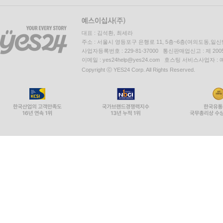
대표 : 김석환, 최세라
주소 : 서울시 영등포구 은행로 11, 5층~6층(여의도동,일신
사업자등록번호 : 229-81-37000 통신판매업신고 : 제 200
이메일 : yes24help@yes24.com 호스팅 서비스사업자 :
Copyright ⓒ YES24 Corp. All Rights Reserved.