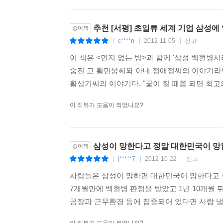
추천 [서평] 초일류 세계 기업 삼성에 없
종이책
c****n
2012-11-05
신고
|
|
|
이 책은 <먼지 없는 방>과 함께 '삼성 백혈병
숨진 고 황민웅씨와 아내 정애정씨의 이야기라
황상기씨의 이야기다. "꽃이 질 때쯤 되면 최고의
이 리뷰가 도움이 되었나요?
삼성이 망한다고 정말 대한민국이 망
종이책
j*****7
2012-10-22
신고
|
|
|
사람들은 삼성이 망하면 대한민국이 망한다고 한
7개월만에 백혈병 판정을 받았고 1년 10개
공장과 근무환경 등에 집중되어 있다면 사람 냄새