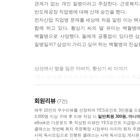
관계가 없는 개인 질병이라고 주장한다. 근로복지
반도체공장 직업병에 대해 산재 승인을 했다.
전자산업 직업병 문제를 세상에 처음 알린 이는 택시
함께 하고 있다. 황상기 씨의 딸 유미는 백혈병
백혈병으로 사망했다. 둘에게 공통점이 있다면 삼
질병일까? 삼성이 가리고 싶어 하는 백혈병의 진실
삼성에서 딸을 잃은 아버지, 황상기 씨 이야기
“꽃이 질 때쯤 되면 최고의 향이 나거든. 사람도 똑
삼성반도체 공장에서 일하던 딸을 백혈병으로 떠나
회원리뷰
사람만의 향기를 가진다고 한다. 나이를 먹으면,
(7건)
말한다. 그러나 딸을 잃게 만든 그곳, 삼성에서는 
매주 10건의 우수리뷰를 선정하여 YES포인트 3만원을 드
3,000원 이상 구매 후 리뷰 작성 시
일반회원 300원, 마니아
한 가지, 사람 냄새가 없기 때문이다.
eBook은 다운로드 후 작성한 리뷰만 YES포인트 지급됩니
클래스는 첫번째 회차 주문확정 시점부터 마지막 회차 주문
처음하는 질문
사락 독서모임으로 진행된 클래스는 사락 독서모임 게시판