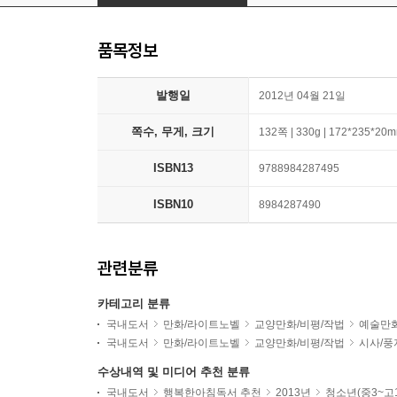
품목정보
발행일
2012년 04월 21일
쪽수, 무게, 크기
132쪽 | 330g | 172*235*20
ISBN13
9788984287495
ISBN10
8984287490
관련분류
카테고리 분류
국내도서
만화/라이트노벨
교양만화/비평/작법
예술만
국내도서
만화/라이트노벨
교양만화/비평/작법
시사/풍
수상내역 및 미디어 추천 분류
국내도서
행복한아침독서 추천
2013년
청소년(중3~고