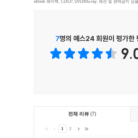
황상기 씨의 딸 유미는 열아홉 나이로 삼성반도체 공
eBook 페이백, CD/LP, DVD/Blu-ray, 패션 및 판매금
그런데 일을 한 지 2년이 지날쯤부터 딸은 몸이 아
있다는 이야기를 들었다. 만나려고 했지만 만나지
삼성에서 병을 얻은 것이 아닐까?
7
명의 예스24 회원이 평가한
삼성을 상대로 이길 수 있습니까?
9.
삼성에서 사람이 왔다. 딸의 병가 기간이 다 지났
대답은 “이 큰 회사를 상대로 이길 수 있으세요?”
회사에 이유를 달지 말라고 했다. 딸의 치료가 우
500만 원 뿐이었다.
삼성공화국에서 살다
딸의 병을 알리기 위해 정당과 방송국을 찾았다.
신청을 하기 위해 근로복지공단을 찾았다. 돌아온 대
놓은 단단한 울타리에 부딪쳐 메아리로 맴돌뿐이었
전체 리뷰
(7)
불승인 취소 소송에 삼성 변호사를 보조참가인으로 
1
2
씨는 딸이 죽은 진짜 원인을 밝혀 내기 위해 ‘반올림