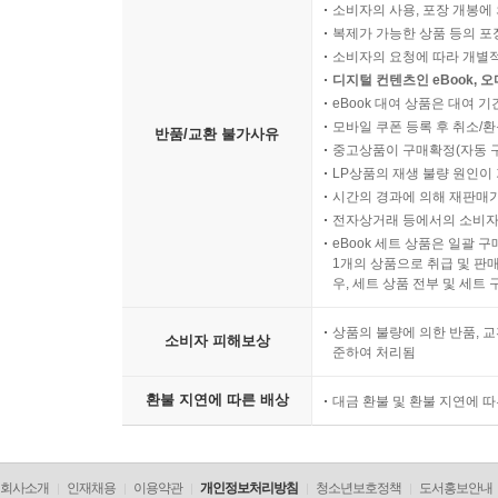
소비자의 사용, 포장 개봉에 
복제가 가능한 상품 등의 포장을 
소비자의 요청에 따라 개별
디지털 컨텐츠인 eBook, 
eBook 대여 상품은 대여 기
모바일 쿠폰 등록 후 취소/환
반품/교환 불가사유
중고상품이 구매확정(자동 
LP상품의 재생 불량 원인이 기
시간의 경과에 의해 재판매가
전자상거래 등에서의 소비자
eBook 세트 상품은 일괄 
1개의 상품으로 취급 및 판매
우, 세트 상품 전부 및 세트
상품의 불량에 의한 반품, 교
소비자 피해보상
준하여 처리됨
환불 지연에 따른 배상
대금 환불 및 환불 지연에 
회사소개
인재채용
이용약관
개인정보처리방침
청소년보호정책
도서홍보안내