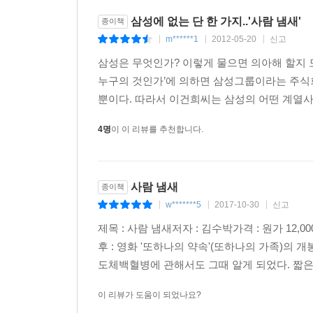
삼성 백혈병 문제를 파헤치는 두 개의 시선
삼성에 없는 단 한 가지..'사람 냄새'
종이책
르포만화집《내가 살던 용산》과 《떠날 수 없는
m******1
2012-05-20
신고
|
|
|
문제라는 똑같은 소재를 가지고 각자의 개성을 담아 한
삼성은 무엇인가? 이렇게 물으면 의아해 할지 모
하나도 쉬이 넘길 수 없는 무게감이 있다. 두 만화
누구의 것인가’에 의하면 삼성그룹이라는 주식
것이라 믿으며 장면 하나하나에 온 마음을 담아 그렸
뿐이다. 따라서 이건희씨는 삼성의 어떤 계열사와
“김수박” 듣고 싶은 이야기와 들어야 하는 이야기를
4명
이 이 리뷰를 추천합니다.
김수박 작가는 이 책에서 삼성반도체 백혈병 문제
함께 담아 냈다. 한 아버지가 딸의 억울한 죽음을
집중하고 있었는지 보여 준다. 언뜻 삼성반도체 백혈
사람 냄새
종이책
두 이야기를 적절히 배치해 넣으면서 한국 사회에
w*******5
2017-10-30
신고
|
|
|
이제는 이들의 목소리에도 귀를 기울여야 한다.
제목 : 사람 냄새저자 : 김수박가격 : 원가 12
후 : 영화 '또하나의 약속'(또하나의 가족)의
도체백혈병에 관해서도 그때 알게 되었다. 짧은
이 리뷰가 도움이 되었나요?