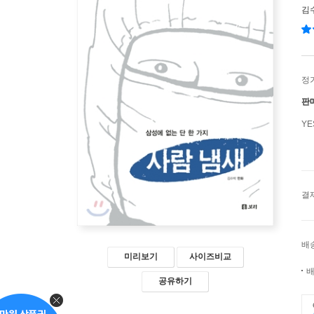
김
정
판
Y
결
배
미리보기
사이즈비교
배
공유하기