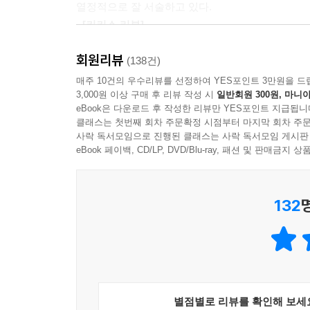
열정적으로 잘 서술하고 있다.
대화를 나누는 방법과 이유에 대한 풍부한 연구와
다른 누군가에게 당신이 기대하는 바를 말하려면, 먼
- [커커스 리뷰]
열정적으로 잘 서술하고 있다. _ <커커스 리뷰>
를 상대에게 말하는 것이다. 친구에게 속내를 털어놓
불만 사항 때문에 배우자에게 짜증을 낼 때, 당신
회원리뷰
(138건)
것인가? --- p.208
매주 10건의 우수리뷰를 선정하여 YES포인트 3만원을 드
3,000원 이상 구매 후 리뷰 작성 시
일반회원 300원, 마니아
eBook은 다운로드 후 작성한 리뷰만 YES포인트 지급됩니
사과가 불가능한 일은 존재하지 않는다. 오히려 반
클래스는 첫번째 회차 주문확정 시점부터 마지막 회차 주문
사락 독서모임으로 진행된 클래스는 사락 독서모임 게시판
--- p.229
eBook 페이백, CD/LP, DVD/Blu-ray, 패션 및 판매금
132
별점별로 리뷰를 확인해 보세