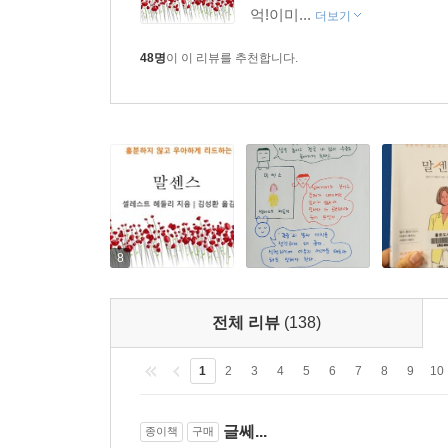
억!이미...
더보기
48명
이 이 리뷰를 추천합니다.
8
전체 리뷰
(138)
1
2
3
4
5
6
7
8
9
10
글쎄...
종이책
구매