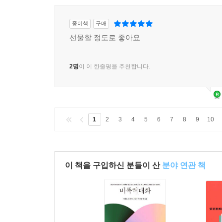
종이책
구매
선물할 정도로 좋아요
2명
이 이 한줄평을 추천합니다.
1
2
3
4
5
6
7
8
9
10
이 책을 구입하신 분들이 산
분야 연관 책