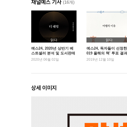
채널예스 기사
모르는 것은 부끄러운 것이 아니다. 진짜로 부끄러운
(16개)
<말센스 05> 귀가 아닌 마음으로 듣는다
진정한 듣기는 ‘수동적’이 아닌 ‘능동적’이어야 한
입장을 이해하기 위해 듣는 것이다. 상대의 말뿐 아
읽다
읽다
<말센스 06> 상대가 보내는 신호에 안테나를 세운
예스24, 2020년 상반기 베
예스24, 독자들이 선정한 
스트셀러 분석 및 도서판매
019 올해의 책' 투표 결
대화하는 도중에 상대가 하품을 하거나 딴청을 
동향 발표
발표
2020년 06월 02일
2019년 12월 10일
지루해하고 있는 것이다. 상대가 수 차례 그런 신호
<말센스 07> 잡초 밭에 들어가 배회하지 않는다
대화에서 잡초 밭이란 불필요한 내용을 시시콜콜
상세 이미지
난무하게 된다. 당신이 알고 있는 모든 것에 대해 
<말센스 08> 머릿속의 생각은 그대로 흘려보낸다
대화를 하는 동안 우리는 계속해서 다른 생각에 사로잡
계속 생각하는 것이다. 이것은 결국 상대의 말에 내