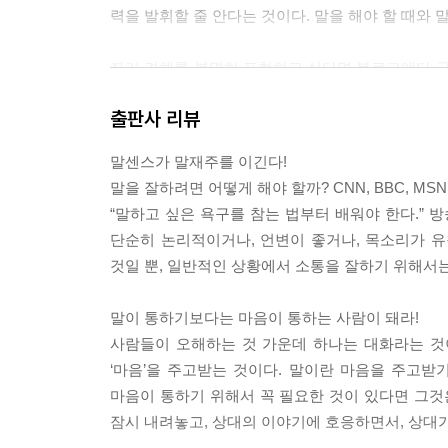
력을 발휘할 줄 안다는 것이다. 말을 해야 할 때와 말을
자기 견해를 분명히 표현하고 싶다면 블로그에다 글
한편으로 치워놓아야 한다. --- p.41
출판사 리뷰
최근 하버드의 과학자들은 자기 자신에 대해 말하
말센스가 말재주를 이긴다!
에서 참가자들이 자기 자신에 대해 이야기를 할 때 
말을 잘하려면 어떻게 해야 할까? CNN, BBC, M
에 대해 이야기하는 것은 섹스를 하거나 초콜릿을 먹을 
“말하고 싶은 욕구를 참는 법부터 배워야 한다.” 
단순히 논리적이거나, 언변이 좋거나, 목소리가 
사람들은 다양한 이유로 말을 길게 늘어뜨리는 경향이
것일 뿐, 일반적인 상황에서 소통을 잘하기 위해서는
몰라서 그렇게 하기도 하며, 또 어떤 사람은 자신의
생각하는 것만큼 그렇게 이해력이 떨어지지도 않고, 무식
말이 통하기보다는 마음이 통하는 사람이 돼라!
사람들이 오해하는 것 가운데 하나는 대화라는 것이
말솜씨가 있는 사람일수록 이런 농담을 던지거나 저
‘마음’을 주고받는 것이다. 말이란 마음을 주고받
코 쉬운 일이 아니다. 그래서 우리는 종종 자신이 
마음이 통하기 위해서 꼭 필요한 것이 있다면 그것
재기 넘치는 말을 했을 뿐이라고 생각한다. 하지만 이런
잠시 내려놓고, 상대의 이야기에 호응하면서, 상대가