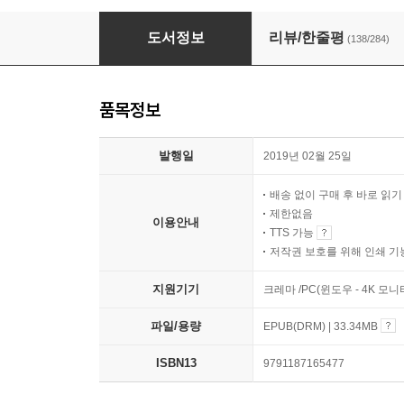
말센스
도서정보
리뷰/한줄평
(138/284)
품목정보
발행일
2019년 02월 25일
배송 없이 구매 후 바로 읽
제한없음
이용안내
TTS 가능
저작권 보호를 위해 인쇄 기
지원기기
크레마 /PC(윈도우 - 4K 모
파일/용량
EPUB(DRM) | 33.34MB
ISBN13
9791187165477