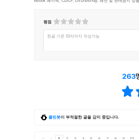
eBook 페이백, CD/LP, DVD/Blu-ray, 패션 및 판매금
평점
한글 기준 50자까지 작성가능
263
클린봇
이 부적절한 글을 감지 중입니다.
1
2
3
4
5
6
7
8
9
10