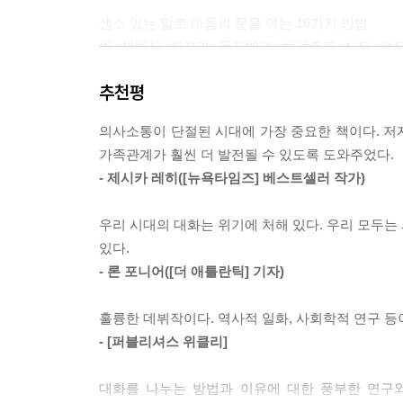
만일 당신이 대화를 그만두고 싶다면, 딴짓을 할 게
센스 있는 말로 마음의 문을 여는 16가지 방법
들다고 정중하게 말하는 것이다. 내 경우 종종 이렇
이 책에서 저자가 독자에게 들려주고 싶은 것은 
말을 계속 듣고 싶은데, 나중에 다시 연락해도 괜찮을까요?
호응해줘라”와 같은 대화 스킬이 아니다. 이런 스
추천평
있다. 대화가 진정 어린 소통이 되려면 대화 스킬보
하버드의 한 연구는 다른 사람에게 공감을 느끼는 
대화의 주인공이 되려는 욕구를 참아내고, 선생님처럼
만으로도, 다른 사람들과의 관계를 증진시킬 수 있을 뿐
의사소통이 단절된 시대에 가장 중요한 책이다. 저
저자가 제시하는 16가지 대화 원칙을 지켜나간다면 
가족관계가 훨씬 더 발전될 수 있도록 도와주었다.
추천사
중요한 것은 양이 아닌 질이다. 하루 종일 말을 한
- 제시카 레히([뉴욕타임즈] 베스트셀러 작가)
높아지는 것도 아니다. 누군가가 말을 걸어올 때마
의사소통이 단절된 시대에 가장 중요한 책이다. 저
할 수 없을 것이다. 그러니 집에 가서 가족들의 말
우리 시대의 대화는 위기에 처해 있다. 우리 모두는
가족관계가 훨씬 더 발전될 수 있도록 도와주었다. 
라. --- p.159
있다.
- 론 포니어([더 애틀란틱] 기자)
우리 시대의 대화는 위기에 처해 있다. 우리 모두는
나는 대화할 때 말 하나는 시원하게 잘했다. 하지만
있다. _ 론 포니어(<더 애틀란틱> 기자)
니며, 똑똑한 사람들이 상대의 말에 귀 기울이는 것에는 
훌륭한 데뷔작이다. 역사적 일화, 사회학적 연구 
- [퍼블리셔스 위클리]
훌륭한 데뷔작이다. 역사적 일화, 사회학적 연구 
삶에서와 마찬가지로 대화에서도 당신은 다른 사람의 
위클리>
로는 그것만으로도 충분하다. --- p.193
대화를 나누는 방법과 이유에 대한 풍부한 연구와