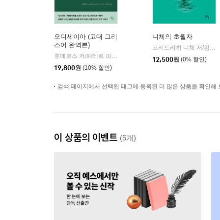
오디세이아 (고대 그리
니체의 초월자
스어 완역본)
프리드리히 니체 저/김철 편역
호메로스 저/페테르 파울 루벤스 그림/박문재 역
현대지성
|
12,500
원
(0% 할인)
19,800
원
(10% 할인)
검색 페이지에서 선택된 태그에 등록된 더 많은 상품을 확인해 
이 상품의 이벤트
(5개)