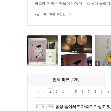
있지 않다는 것을 몸소 증명하고 있을 뿐. 도무지 답
파트에 괜찮은 매물이 나왔다는 소식이 들렸다.
구체적인 희망을 제시할 뿐이다. 거기서 조금 더
구조적인 문제가 있다면 함께 고쳐나가는 사회가 되
7명
이 이 리뷰를 추천합니다.
1인 가구는 점점 늘어나고 있고, 앞으로 더욱 그렇
군데를 정년까지 다니며 하나의 직업을 평생 고수
가족의 형식에 들어맞지 않는 가구의 모습들이 늘어
_270~271쪽에서
혼자의 삶은 물론 좋다. 더불어 둘 혹은 셋의 삶도
6
발견한다면, 그것이 동성이든 이성이든 반려동물이
고민하고 있는 모든 이들이 본인의 마음을 잘 들여
지금 자신이 두 발을 딛고 서 있는 그곳에서 자신
전체 리뷰
(126)
여자 둘, 『여자 둘이 살고 있습니다』의 두 작가가
1
2
3
4
5
6
7
8
9
동성 둘이서도 가족으로 살고 
종이책
구매