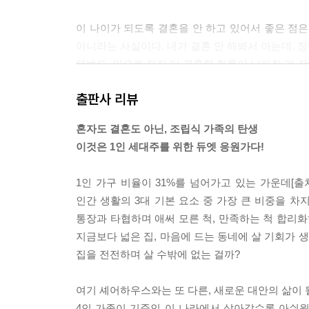
이 나이가 되도록 결혼을 안 하고 있어서 좋은 점은
아니라는 사실이다. 내가 결혼 안 해봐서 아는데, 정
해봐도, 앞으로 점점 더 결혼할 확률이 낮아질 것 
--- p.78
출판사 리뷰
사람은 혼자서도 행복할 수 있지만 자신의 세계에 
혼자도 결혼도 아닌, 조립식 가족의 탄생
계속해서 싸우고, 곧 화해하고 다시 싸운다. 반복해
이것은 1인 세대주를 위한 듀엣 응원가다!
서 기회를 준다. 그리고 이렇게 이어지는 교전 상태
--- p.115
1인 가구 비율이 31%를 넘어가고 있는 가운데[출처
인간 생활의 3대 기본 요소 중 가장 큰 비중을 차
‘가지 많은 나무 바람 잘 날 없다’는 옛말처럼 대가
통장과 타협하며 애써 모른 척, 만족하는 척 합리화하
나누면 배가 된다’는 말도 맞는 것 같다. 대가족이
지금보다 넓은 집, 마음에 드는 동네에 살 기회가 
오는 안정감이야말로 가족의 가장 큰 미덕이 아닐까.
집을 전전하며 살 수밖에 없는 걸까?
굴곡을 지날 것이다.
--- p.148~149
여기 셰어하우스와는 또 다른, 새로운 대안의 삶이 될
4인 가족이 기준인 이 나라에서 살아갈수록 아쉬웠