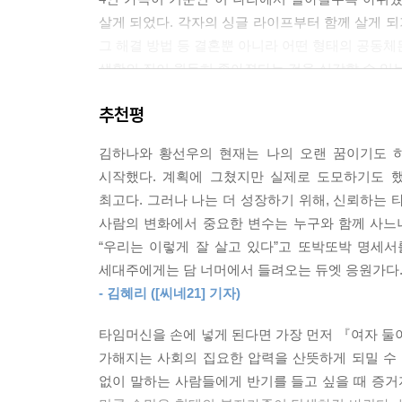
나는 스트레스 상황에서 ‘행복은 빠다야!’를 듣고 
살게 되었다. 각자의 싱글 라이프부터 함께 살게 되
고 생각했다. 그런데 사실, 동거인의 동거인은 나니
그 해결 방법 등 결혼뿐 아니라 어떤 형태의 공동체
실히 행복하게 하는 게 뭔지를 평소에 알아두는 것도
생활의 질이 월등히 좋아졌다는 것을 실감할 수 있는
--- p.170
추천평
1인 가구는 원자와 같다. 물론 혼자 충분히 즐겁게 
누군가 우리에게 “집에 남자가 없어 아쉬울 때는 없어
둘 결합한 분자도 있을 테고 셋, 넷 또는 열둘이 
집에 저 코딱지만 한 윗집 남자보다 더 건장하고 젊
김하나와 황선우의 현재는 나의 오랜 꿈이기도 하다
둘의 단단한 결합만이 가족의 기본이던 시대는 가고
다는 소릴 할 수 있었을까? 보험회사 견적의 60%
시작했다. 계획에 그쳤지만 실제로 도모하기도 
분자식은 W2C4쯤 되려나. 여자 둘 고양이 넷. 지
까? 나는 절대 그렇게 생각지 않는다.
최고다. 그러나 나는 더 성장하기 위해, 신뢰하는 
_ 본문 12쪽에서
--- p.212~213
사람의 변화에서 중요한 변수는 누구와 함께 사느냐,
“우리는 이렇게 잘 살고 있다”고 또박또박 명세
나는 간병인의 역할을 훌륭하게 수행했던 동거인이 
세대주에게는 담 너머에서 들려오는 듀엣 응원가다.
같은 걸 좋아하지 않아도 함께할 수 있다는 것
쓰고 있는 내가 사실은 하프 마라톤을 몇 번이나 완
- 김혜리 ([씨네21] 기자)
“오늘도 내 동거인은 아주 우습고 또 존경스러운, 
는 걸, 방귀 뀌는 게 가장 중요한 임무인 지금의 내
만 가장 무력하고 약해졌을 때 내가 사라지지 않게,
타임머신을 손에 넣게 된다면 가장 먼저 『여자 둘이
학교를 졸업하고 취직을 하고 결혼을 하고 아이를
--- p.228
가해지는 사회의 집요한 압력을 산뜻하게 되밀 수 
편입되지 못하면 자신이 잘못 살고 있는 건 아닐까 고
없이 말하는 사람들에게 반기를 들고 싶을 때 증거
현실에 맞닥뜨린다. 혼자 살기는 어쩐지 두렵고, 