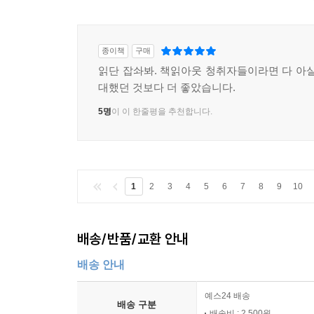
종이책
구매
읽단 잡솨봐. 책읽아웃 청취자들이라면 다 아실
대했던 것보다 더 좋았습니다.
5명
이 이 한줄평을 추천합니다.
1
2
3
4
5
6
7
8
9
10
배송/반품/교환 안내
배송 안내
예스24 배송
배송 구분
배송비 : 2,500원