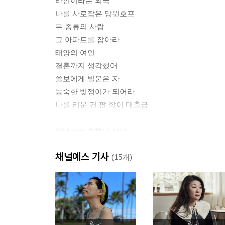
타인이라는 외국
나를 사로잡은 망원호프
두 종류의 사람
그 아파트를 잡아라
태양의 여인
결혼까지 생각했어
쫄보에게 빌붙은 자
능숙한 빚쟁이가 되어라
나를 키운 건 팔 할이 대출금
인테리어 총책이 되다
내가 결혼 안 해봐서 아는데
채널예스 기사
자취는 언제 독신이 되는가
(15개)
아무것도 못 버리는 사람
둥지 같던 너의 집
집요정 도비의 탄생
두 일생이 합쳐지다
싸움의 기술
읽다
읽다