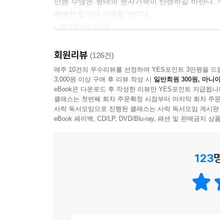
누군가와 같이 살게 되면서 가장 좋은 점 중 하나는
만큼 수많은 형태의 분자가족이 탄생하길 바란다. 
것이다.
률이 현저하게 줄어든다. 과일 깎아 먹으며 나누는 
행복의 입자가 가득할 것이다.
이 수시로 일어나 부정적 감정에 사로잡힐 겨를이 없
- 정세랑 (소설가)
20대 때의 나, 그러니까 때가 되면 밥을 먹듯, 
도 있다. 아니, 꼭 집 안에 있을 필요도 없다. 누
그들의 특징은 자신의 성격이 결혼 생활에 잘 
회원리뷰
(126건)
고민해보지 않는다는 거다.
--- p.248
매주 10건의 우수리뷰를 선정하여 YES포인트 3만원을 드
_49쪽에서
3,000원 이상 구매 후 리뷰 작성 시
일반회원 300원, 마니아
eBook은 다운로드 후 작성한 리뷰만 YES포인트 지급됩니
결혼 적령기를 넘긴 여성들이여, 혹시 ‘나에게 정말
클래스는 첫번째 회차 주문확정 시점부터 마지막 회차 주문
사락 독서모임으로 진행된 클래스는 사락 독서모임 게시판
고요한 가운데 마음이 흔들리는 것인지, 혹은 바람을
eBook 페이백, CD/LP, DVD/Blu-ray, 패션 및 판매금
적절히 무시하면 되고, 혹시 가까운 이라면 불편함
_82~83쪽에서
123
김하나, 황선우 작가 역시 같은 고민을 했고, 적극
이야기를 나누다 취향을 알아가면서 이는 잦은 만
각자의 고양이들을 소개받기도 했다. 김하나 작가는 
이른다. 집을 고치고 이사를 준비하고 드디어 이삿짐
모르던 사람이 함께 살게 되었다는 것이 무엇을 의미