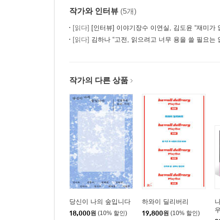
남자가 없어서 아쉬웠던 적
작가와 인터뷰
(5개)
[읽다]
[인터뷰] 이야기장수 이연실, 김도윤 “재미가 없다면 세계에 내
나의 주보호자
[읽다]
김하나 “고전, 읽으려고 너무 용을 쓸 필요는 
우리는 사위들
상당히 가까운 거리
혼자 보낸 일주일
작가의 다른 상품
파괴지왕
같이 살길 잘했다
망원동 생활과 자전거
우리가 헤어진다면
가족과 더 큰 가족
지금 곁에 있는 사람이 내 가족입니다
당신이 나의 숲입니다
하와이 딜리버리
나
우
18,000
원
(10% 할인)
19,800
원
(10% 할인)