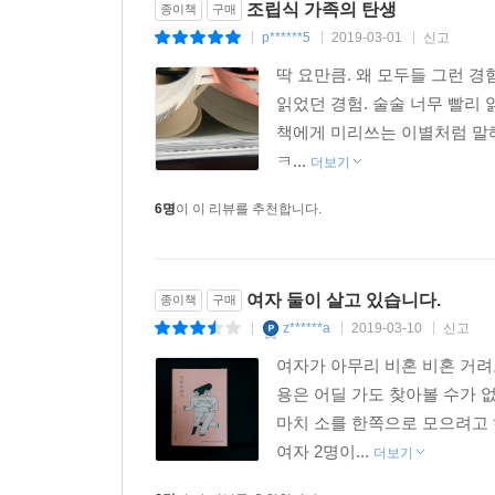
조립식 가족의 탄생
종이책
구매
p******5
2019-03-01
신고
|
|
|
딱 요만큼. 왜 모두들 그런 
읽었던 경험. 술술 너무 빨리
책에게 미리쓰는 이별처럼 말해보
ㅋ...
더보기
6명
이 이 리뷰를 추천합니다.
여자 둘이 살고 있습니다.
종이책
구매
z******a
2019-03-10
신고
|
|
|
여자가 아무리 비혼 비혼 거려
용은 어딜 가도 찾아볼 수가 없
마치 소를 한쪽으로 모으려고 
여자 2명이...
더보기