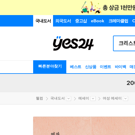
국내도서
외국도서
중고샵
eBook
크레마클럽
C
빠른분야찾기
베스트
신상품
이벤트
바이백
매
20
웰컴
국내도서
에세이
여성 에세이