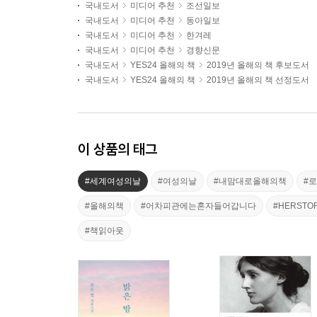
국내도서
미디어 추천
조선일보
국내도서
미디어 추천
동아일보
국내도서
미디어 추천
한겨레
국내도서
미디어 추천
경향신문
국내도서
YES24 올해의 책
2019년 올해의 책 후보도서
국내도서
YES24 올해의 책
2019년 올해의 책 선정도서
이 상품의 태그
#세계여성의날
#여성의날
#내맘대로올해의책
#
#올해의책
#어차피관에는혼자들어갑니다
#HERSTO
#책읽아웃