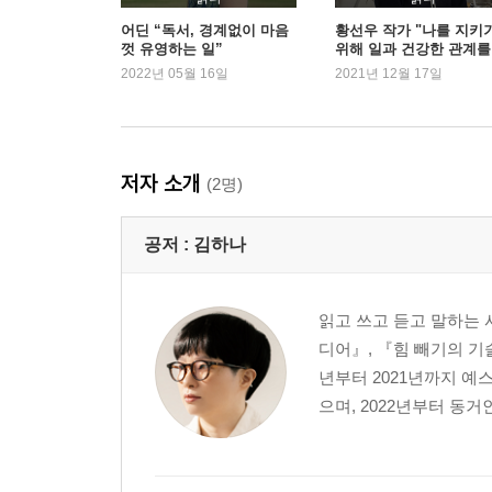
테팔 대첩과 생일상
어딘 “독서, 경계없이 마음
황선우 작가 "나를 지키
껏 유영하는 일”
위해 일과 건강한 관계를
자"
2022년 05월 16일
2021년 12월 17일
고양이들 소개
발가락이 닮았다
대가족이 되었다
엄마에게서 물려받은 것
저자 소개
(2명)
밥 잘 얻어먹는 법
크리스마스 선물 교환
공저 :
김하나
새해 첫날
행복은, 빠다야!
500원짜리 컨설팅
읽고 쓰고 듣고 말하는 
우리는 다른 세상에 산다
디어』, 『힘 빼기의 기술
돈으로 가정의 평화를 사다
년부터 2021년까지 예
안사람과 바깥양반
으며, 2022년부터 동거
술꾼 도시 처녀들
우리의 노후 계획: 하와이 딜리버리
망원 스포츠 클럽