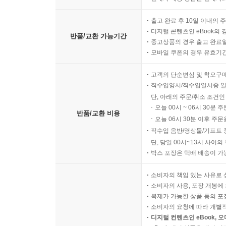
출고 완료 후 10일 이내의 
디지털 콘텐츠인 eBook의 
반품/교환 가능기간
중고상품의 경우 출고 완료일
모바일 쿠폰의 경우 유효기간(
고객의 단순변심 및 착오구
직수입양서/직수입일서중 일
단, 아래의 주문/취소 조건인
오늘 00시 ~ 06시 30분 
반품/교환 비용
오늘 06시 30분 이후 주문
직수입 음반/영상물/기프트 
단, 당일 00시~13시 사이
박스 포장은 택배 배송이 가
소비자의 책임 있는 사유로 
소비자의 사용, 포장 개봉에 
복제가 가능한 상품 등의 포장을 
소비자의 요청에 따라 개별
디지털 컨텐츠인 eBook, 