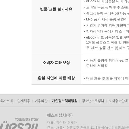
eBook 대여 상품은 대여 기
모바일 쿠폰 등록 후 취소/환
반품/교환 불가사유
중고상품이 구매확정(자동 
LP상품의 재생 불량 원인이 기
시간의 경과에 의해 재판매가
전자상거래 등에서의 소비자
eBook 세트 상품은 일괄 
1개의 상품으로 취급 및 판매
우, 세트 상품 전부 및 세트
상품의 불량에 의한 반품, 교
소비자 피해보상
준하여 처리됨
환불 지연에 따른 배상
대금 환불 및 환불 지연에 
회사소개
인재채용
이용약관
개인정보처리방침
청소년보호정책
도서홍보안내
대표 : 김석환, 최세라
주소 : 서울시 영등포구 은행로 11, 5층~6층(여의도동,일신