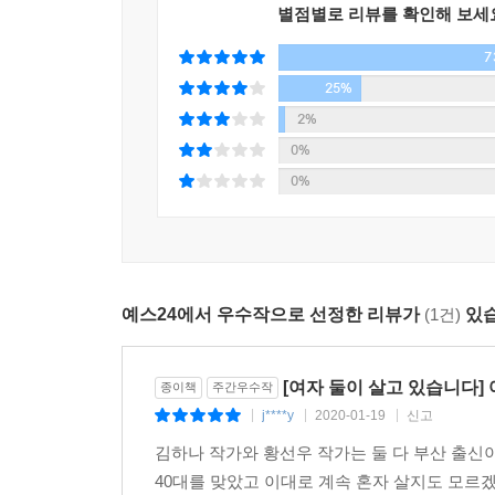
욕실에 나와 있는 보디클렌저만 열두 개가 넘는
별점별로 리뷰를 확인해 보세
망원동에는 작은 공동체가 있다. 55세대밖에 되지 
7
25%
참으로 날씨 좋은 가을밤이었고, 술이 알딸딸하게
2%
앞에서 헤어지는 사이라니, 한 마을에 사는 옛날 
0%
주의 일을 끝낸 동네 사람들은 자연스레 만나 서로
0%
시절을 함께 보내고 있는 것 같다.
_267쪽에서
시답지 않은 말을 털어놓을 수 있는 사람이 같은 집
예스24에서 우수작으로 선정한 리뷰가
(1건)
있습
“아침은 먹었어? 점심 뭐 먹을 거야? 저녁은 뭐 먹
『여자 둘이 살고 있습니다』는 여자 둘이 함께
[여자 둘이 살고 있습니다] 
종이책
주간우수작
이야기다. 독립된 두 사람이 함께 살면서 일어나는
j****y
2020-01-19
신고
|
|
|
있을까. 이는 결혼을 했든 안 했든, 자식이 있든 
김하나 작가와 황선우 작가는 둘 다 부산 출신이
떨칠 수 없다면 되레 문제를 직면하고 해결해갈 수밖
40대를 맞았고 이대로 계속 혼자 살지도 모르겠