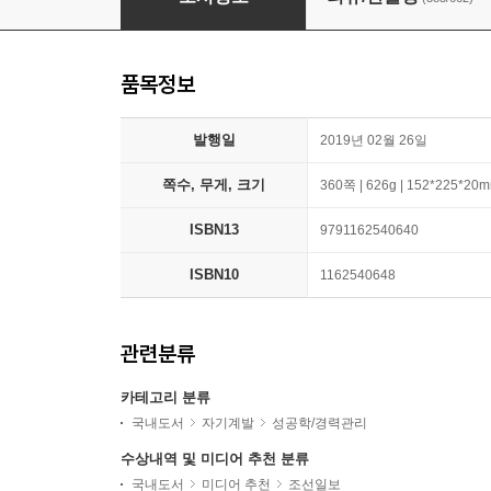
품목정보
발행일
2019년 02월 26일
쪽수, 무게, 크기
360쪽 | 626g | 152*225*20
ISBN13
9791162540640
ISBN10
1162540648
관련분류
카테고리 분류
국내도서
자기계발
성공학/경력관리
수상내역 및 미디어 추천 분류
국내도서
미디어 추천
조선일보