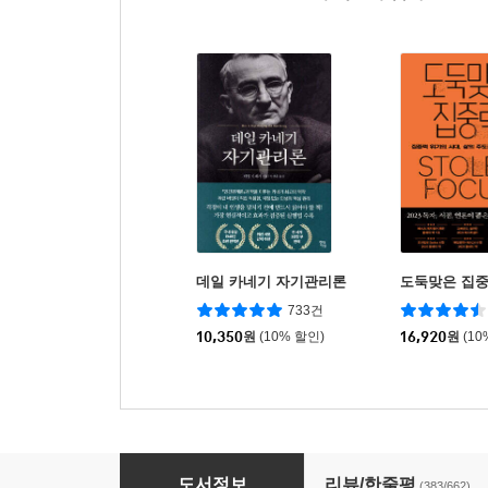
데일 카네기 자기관리론
도둑맞은 집
733건
10,350
원
(10% 할인)
16,920
원
(10
아주 작은 습관의 힘 (50만 부 기념 스페셜 에디션
도서정보
리뷰/한줄평
(383/662)