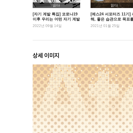
Chapter 06. 환경이 행동을 결정한다
읽다
읽다
아침마다 사과를 먹게 된 비밀 ｜ 왜 집보다 스타벅
[자기 계발 특집] 코로나19
[예스24 서포터즈 11기]
이후 우리는 어떤 자기 계발
해, 좋은 습관으로 목표
서를 읽었을까?
이루고 싶다면
2022년 09월 14일
2021년 01월 25일
Chapter 07. 나쁜 습관 피하기 기술
Part 3. 두 번째 법칙, 매력적이어야 달라진다
Chapter 08. 왜 어떤 습관은 더 하고 싶을까
상세 이미지
‘좋아하는 것’보다 ‘원하는 것’에 끌린다 ｜ 일상에
Chapter 09. 왜 주위 사람에 따라 내 습관이 변할까
우리의 행동을 결정짓는 세 집단
Chapter 10. 나쁜 습관도 즐겁게 고칠 수 있을까
당신이 게임을 하는 진짜 이유 ｜ 긍정적인 느낌을
Part 4. 세 번째 법칙, 쉬워야 달라진다
Chapter 11. 1만 시간의 법칙은 틀렸다