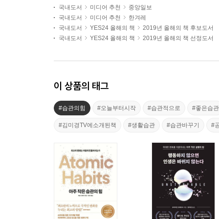
국내도서
미디어 추천
중앙일보
국내도서
미디어 추천
한겨레
국내도서
YES24 올해의 책
2019년 올해의 책 후보도서
국내도서
YES24 올해의 책
2019년 올해의 책 선정도서
이 상품의 태그
#습관의힘
#오늘부터시작
#습관적으로
#좋은습관
#김미경TV에소개된책
#생활습관
#습관바꾸기
#