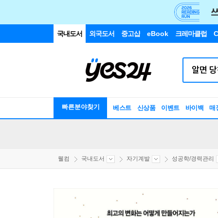
국내도서
외국도서
중고샵
eBook
크레마클럽
C
빠른분야찾기
베스트
신상품
이벤트
바이백
매
웰컴
국내도서
자기계발
성공학/경력관리