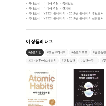
국내도서
미디어 추천
중앙일보
국내도서
미디어 추천
한겨레
국내도서
YES24 올해의 책
2019년 올해의 책 후보도서
국내도서
YES24 올해의 책
2019년 올해의 책 선정도서
이 상품의 태그
#습관의힘
#오늘부터시작
#습관적으로
#좋은습관
#김미경TV에소개된책
#생활습관
#습관바꾸기
#