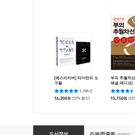
[예스리커버] 타이탄의 도
부의 추월차선 
구들
페셜 에디션)
1,396건
16,200
원
(10% 할인)
15,750
원
(10
아주 작은 습관의 힘 (50만 부 기념 스페셜 에디션
도서정보
리뷰/한줄평
(383/662)