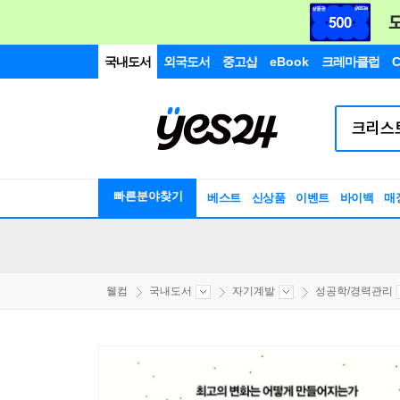
국내도서
외국도서
중고샵
eBook
크레마클럽
C
빠른분야찾기
베스트
신상품
이벤트
바이백
매
웰컴
국내도서
자기계발
성공학/경력관리