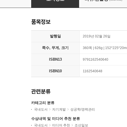
품목정보
발행일
2019년 02월 26일
쪽수, 무게, 크기
360쪽 | 626g | 152*225*20
ISBN13
9791162540640
ISBN10
1162540648
관련분류
카테고리 분류
국내도서
자기계발
성공학/경력관리
수상내역 및 미디어 추천 분류
국내도서
미디어 추천
조선일보