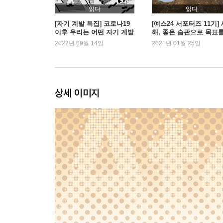
Chapter 06. 환경이 행동을 결정한다
읽다
읽다
아침마다 사과를 먹게 된 비밀 ｜ 왜 집보다 스타벅
[자기 계발 특집] 코로나19
[예스24 서포터즈 11기]
이후 우리는 어떤 자기 계발
해, 좋은 습관으로 목표
서를 읽었을까?
이루고 싶다면
2022년 09월 14일
2021년 01월 25일
Chapter 07. 나쁜 습관 피하기 기술
Part 3. 두 번째 법칙, 매력적이어야 달라진다
Chapter 08. 왜 어떤 습관은 더 하고 싶을까
상세 이미지
‘좋아하는 것’보다 ‘원하는 것’에 끌린다 ｜ 일상에
Chapter 09. 왜 주위 사람에 따라 내 습관이 변할까
우리의 행동을 결정짓는 세 집단
Chapter 10. 나쁜 습관도 즐겁게 고칠 수 있을까
당신이 게임을 하는 진짜 이유 ｜ 긍정적인 느낌을
Part 4. 세 번째 법칙, 쉬워야 달라진다
Chapter 11. 1만 시간의 법칙은 틀렸다