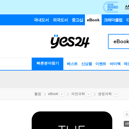
국내도서
외국도서
중고샵
eBook
크레마클럽
C
빠른분야찾기
베스트
신상품
이벤트
바이백
매
웰컴
eBook
자연과학
생명과학
소
eB