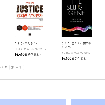
정의란 무엇인가
이기적 유전자 (40주년
기념판)
서삼독
마이클 샌델 저, 김선욱 감수, 김명철 역 저
와이즈베리
|
리처드 도킨스 저/홍영남,이상임 공역
14,400
원
(0% 할인)
14,000
원
(0% 할인)
보세요.
전체보기