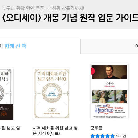
들이
함께 산 책
위한 넓고 얕
지적 대화를 위한 넓고 얕
군주론
은 지식 0(제로)
986건