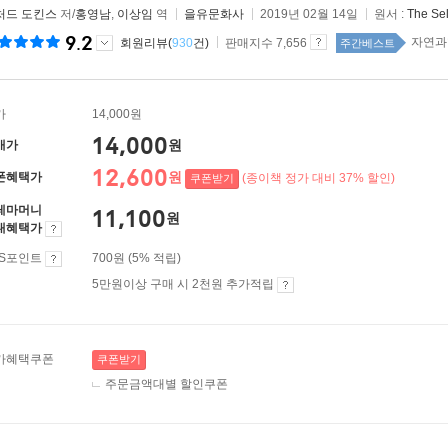
처드 도킨스
저/
홍영남
,
이상임
역
을유문화사
2019년 02월 14일
원서 :
The Se
9.2
자연과
회원리뷰(
930
건)
판매지수 7,656
주간베스트
가
14,000원
14,000
원
매가
12,600
원
폰혜택가
(종이책 정가 대비 37% 할인)
쿠폰받기
레마머니
11,100
원
대혜택가
ES포인트
700원 (5% 적립)
5만원이상 구매 시 2천원 추가적립
가혜택쿠폰
쿠폰받기
주문금액대별 할인쿠폰