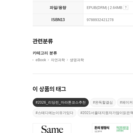
파일/용량
EPUB(DRM) | 2.64MB
ISBN13
9788932421278
관련분류
카테고리 분류
eBook
자연과학
생명과학
이 상품의 태그
#2026_리딩런_마라톤코스추천
#완독할결심
#페이
#스테디에는이유가있다
#2021서울대지원자가많이읽은