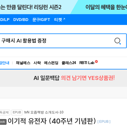
D/LP
DVD/BD
문구
/GIFT
티켓
독서유형검사
RBTI Lab
장안내
채널예스
사락
예스펀딩
클래스24
독서유형검사
AI 일문백답
의견 남기면 YES상품권!
tvN 요즘책방 소개도서-10
득공제
EPUB
이기적 유전자 (40주년 기념판)
[ EPUB ]
ook