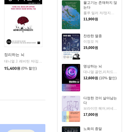
물고기는 존재하지 않
는다
룰루 밀러 저/정지인 역
11,900
원
찬란한 멸종
이정모 저
15,000
원
정리하는 뇌
대니얼 J. 레비틴 저/김성훈 역
와이즈베리
|
명상하는 뇌
을유문화사
|
15,400
원
(0% 할인)
대니얼 골먼,리처드 데이비드슨 공저/김완두,김은미 역
12,600
원
(10% 할인)
다정한 것이 살아남는
다
브라이언 헤어,버네사 우즈 공저/이민아 역/박한선 감수
17,000
원
노화의 종말