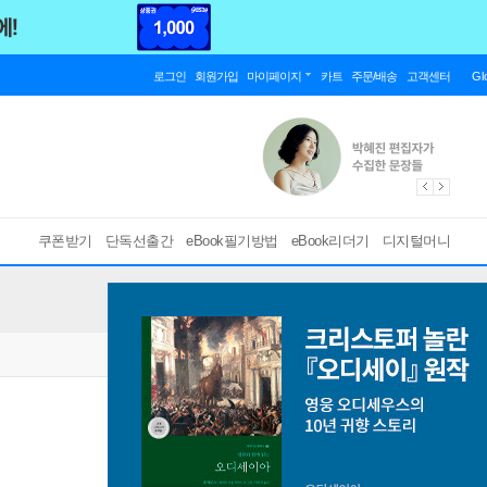
로그인
회원가입
마이페이지
카트
주문/배송
고객센터
Gl
쿠폰받기
단독선출간
eBook필기방법
eBook리더기
디지털머니