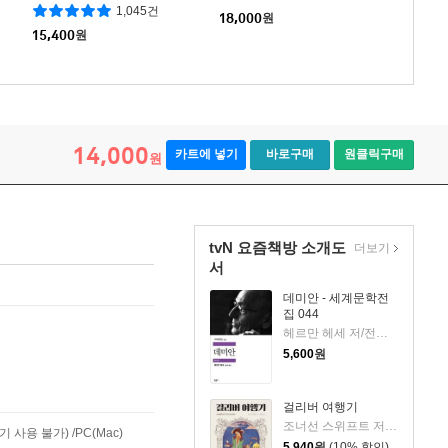
왜 이렇게 살기 힘든가
1,045건
18,000
원
15,400
원
14,000
카트에 넣기
바로구매
원클릭구매
원
tvN 요즘책방 소개도
더보기
서
데미안 - 세계문학전
집 044
헤르만 헤세 저/전영애 역
5,600
원
걸리버 여행기
조너선 스위프트 저/김문성 역
사용 불가) /PC(Mac)
5,940
원
(10% 할인)