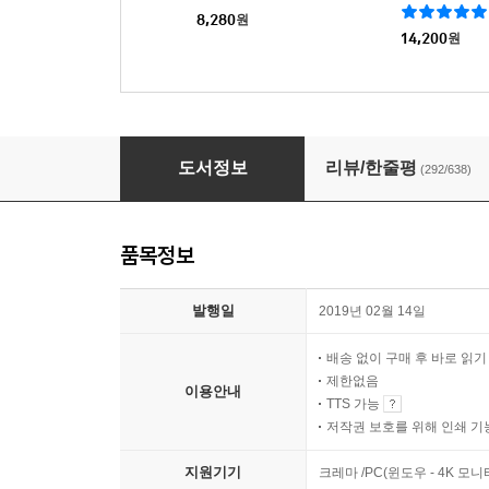
8,280
원
14,200
원
이기적 유전자 (40주년 기념판)
도서정보
리뷰/한줄평
(292/638)
품목정보
발행일
2019년 02월 14일
배송 없이 구매 후 바로 읽
제한없음
이용안내
TTS 가능
저작권 보호를 위해 인쇄 기
지원기기
크레마 /PC(윈도우 - 4K 모