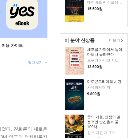
데이비드 A. 싱클레어,매슈 D. 러플랜트 공저/이한음 역
15,500
원
이 분야 신상품
더보기
ok 이용 가이드
세포를 가까이서 들여
다보니 놀라웠다
오구라 카나코 저/장하나 역
펼쳐보기
12,600
원
미토콘드리아의 시간
사유의서재 저
9,800
원
종의 기원, 인생의 결
정적인 순간을 바꿀
100책
되었다. 진화론의 새로운
찰스 다윈 저,조기원 역 저
13년 영국의 정치평론지