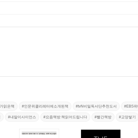
커가읽은책
#인문위클리레터에소개된책
#tvN비밀독서단추천도서
#EBS
책
#내말이사이언스
#요즘책방:책읽어드립니다
#빨간책방
#교양쌓기