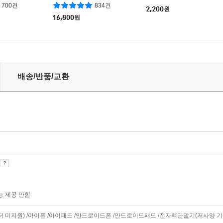
700건
834건
2,200
원
16,800
원
배송/반품/교환
기
능 제공 안함
니터 미지원) /아이폰 /아이패드 /안드로이드폰 /안드로이드패드 /전자책단말기(저사양 기기 