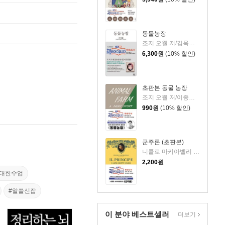
동물농장
조지 오웰 저/김욱동 역
6,300
원
(10% 할인)
초판본 동물 농장
조지 오웰 저/이종인 역
990
원
(10% 할인)
군주론 (초판본)
니콜로 마키아벨리 저/이시연 역
2,200
원
위대한수업
#알쓸신잡
이 분야 베스트셀러
더보기