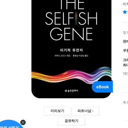
리
정
판
쿠
크
최
Y
추
미리보기
파트너샵
공유하기