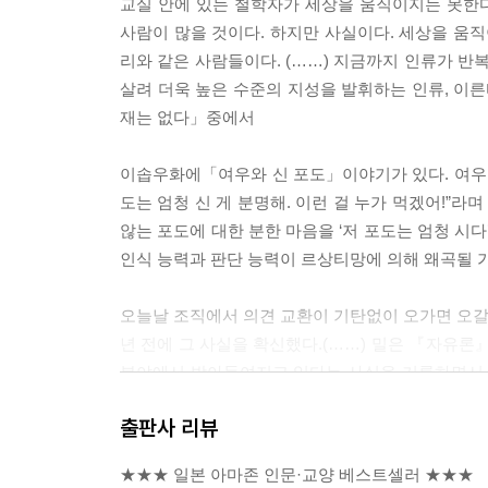
교실 안에 있는 철학자가 세상을 움직이지는 못한
사람이 많을 것이다. 하지만 사실이다. 세상을 움직
리와 같은 사람들이다. (……) 지금까지 인류가 반
살려 더욱 높은 수준의 지성을 발휘하는 인류, 이른
재는 없다」중에서
이솝우화에「여우와 신 포도」이야기가 있다. 여우가
도는 엄청 신 게 분명해. 이런 걸 누가 먹겠어!”라
않는 포도에 대한 분한 마음을 ‘저 포도는 엄청 시
인식 능력과 판단 능력이 르상티망에 의해 왜곡될 
오늘날 조직에서 의견 교환이 기탄없이 오가면 오갈수
년 전에 그 사실을 확신했다.(……) 밀은 『자유
분야에서 받아들여지고 있다는 사실을 거론하면서 어느
디어의 옳고 그름은 그 시대의 엘리트가 통제하는 
출판사 리뷰
시사한다. ---「끝까지 이의를 제기하는 사람이 
★★★ 일본 아마존 인문·교양 베스트셀러 ★★★
레빈에 의하면 어떤 사고방식이나 행동 양식이 정착