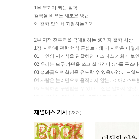
1부 무기가 되는 철학
철학을 배우는 새로운 방법
왜 철학 앞에서 좌절하는가?
2부 지적 전투력을 극대화하는 50가지 철학·사상
1장 ‘사람’에 관한 핵심 콘셉트 - 왜 이 사람은 이렇
01 타인의 시기심을 관찰하면 비즈니스 기회가 보
02 우리는 모두 가면을 쓰고 살아간다 : 카를 구스
03 성과급으로 혁신을 유도할 수 있을까? : 에드워
04 사람은 논리만으로 움직이지 않는다 : 아리스
05 노력하면 구원받을 수 있다고 신은 말하지 않았
06 타고난 능력이란 없다, 경험을 통해 인간은 무엇이
07 자유는 견디기 어려운 고독과 통렬한 책임을 동
채널예스 기사
08 불확실한 것에 매력을 느끼는 인간의 본성 : 
(23개)
09 인생을 예술 작품으로 대한다면 : 장 폴 사르트
10 악의가 없어도 누구나 악인이 될 수 있다 : 한
11 자아실현을 이룬 사람일수록 인맥이 넓지 않다 