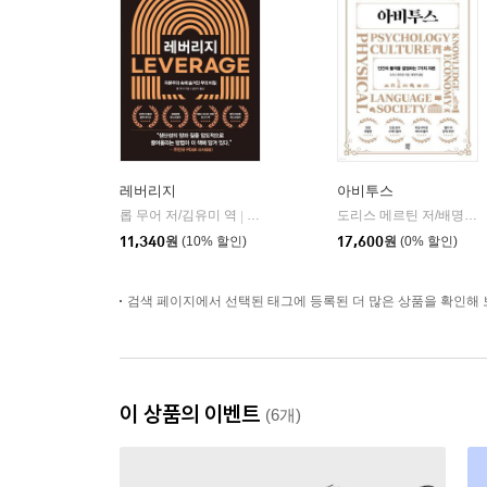
레버리지
아비투스
롭 무어 저/김유미 역
다산북스
도리스 메르틴 저/배명자 역
|
11,340
원
(10% 할인)
17,600
원
(0% 할인)
검색 페이지에서 선택된 태그에 등록된 더 많은 상품을 확인해 
이 상품의 이벤트
(6개)