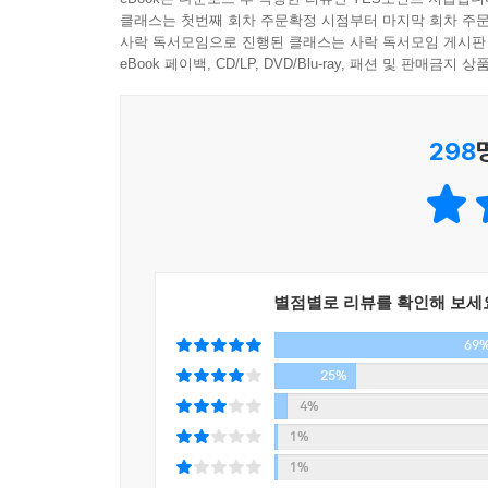
되는가』의 저자 야마구치 슈다. 그는 누구보다 
해 최적의 해결에 도달할 수 있다고 믿는 태도는 
클래스는 첫번째 회차 주문확정 시점부터 마지막 회차 주문
보유하지 않았음에도 경영 전략과 온갖 숫자가 난
사락 독서모임으로 진행된 클래스는 사락 독서모임 게시판
해답’을 휴리스틱으로 추구하는 유연성이 필요한 시
때문이라고 말한다.
eBook 페이백, CD/LP, DVD/Blu-ray, 패션 및 판매금
경영 전반에 걸친 문제를 해결해야 할 때마다 상황
우리가 어떤 선택을 무의식적으로, 아무 목적 없이 
모델을 찾을 때는 니체의 ‘르상티망’을 이용해 
생겨난다. 이 거북한 진실에서 벗어날 수 있는 사
298
‘변화 과정’을, 적은 비용으로 만족할 만한 솔루션
뒤집어 말하면, 무언가 기호성을 갖지 않거나 또
유수의 비즈니스 스쿨에서 이 같은 내용을 담은 ‘지
소비는 시장 성장의 최종 단계에서 발현되는 것이 
일본 경제를 움직이는 리더들로부터 세상에서 가장 
자와의 차이’라는 형태로 규정된다면, 그 상품 나
이를 통해 그동안 철학이 현실 세계와 동떨어진
를 개발하기는 어렵다. ---「사람들은 필요해서가
때문이라고 생각한 저자는 자신이 현장에서 유용하게
현실에 단단히 발붙이고 서서 철학 개념을 끌어와 
그렇다면 후설의 에포케를 아는 것이 현대를 살아
별점별로 리뷰를 확인해 보세
철학 사용법을 제시하며 독자들은 새로운 철학의 세
서도 ‘타자 이해의 어려움’을 깨닫게 해준다는 점을 
69
넓어진다는 점이다. 서로를 이해하지 못할 때, 자신
“이제 철학이 당신의 경쟁력이 된다”
25%
계관에 강한 확신을 갖고 있으면 어긋난 차이가 해소
일상의 고민에서 비즈니스 전략까지,
4%
세계관을 확신하지도 않고 버리지도 않는, 이른바 어
지적 전투력을 극대화하는 철학적 사고법
1%
말로 지금 이 시대에 더더욱 필요한 지적 태도가 아
누구나 한 번쯤 철학을 공부하려고 책을 펼쳤다가
1%