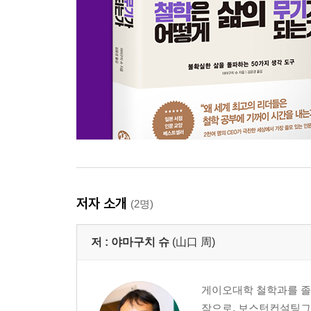
저자 소개
(2명)
저 :
야마구치 슈
(山口 周)
게이오대학 철학과를 졸업
작으로, 보스턴컨설팅그