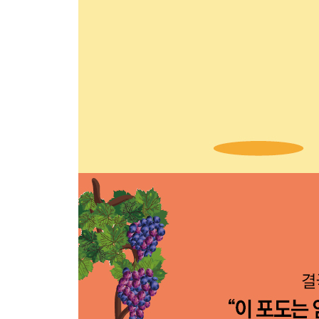
25 어떻게 시스템은 인간을 소외시키는가 : 카를 
26 독재에 의한 질서 vs. 자유가 있는 무질서 : 
27 구글은 민주주의의 수호자가 될 수 있을까? : 
28 머리로 생각할 수 있는 최적의 방법에는 한계가 
29 돌연변이가 발생하는 것은 자연스러운 일이다 :
30 업무 방식 개혁 앞에 놓인 무서운 미래 : 에밀 
31 경제학으로 설명되지 않는 새로운 관계 : 마르셀
32 성 편견으로부터 얼마나 자유로운가? : 시몬 드
33 재빨리 도망칠 줄 아는 사람이 승리한다 : 질
34 공평한 사회일수록 차별에 의한 상처가 깊다 :
35 감시당하고 있다는 심리적 압박 : 미셸 푸코_패
36 사람들은 필요해서가 아니라 다르게 보이기 위해
37 보이지 않는 노력도 언젠가는 보상받는다는 거짓
4장 ‘사고’에 관한 핵심 콘셉트 - 어떻게 사고의 함
38 ‘결국 이런 뜻이죠?’라고 말하면 안 되는 이유 
39 이상은 이상일 뿐, 환상에 사로잡히지 말지어다 