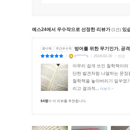
‘세상은 네 가지 원소로 이루어져 있다’는 철학
---「때로는 판단을 보류하는 것이 도움이 된다」중에서
때문이다. 사실 많은 철학자들의 주장은 과학이 
배워야 하는 것은 그들의 생각법이 오늘날에도 여전
기원전 6세기의 아낙시만드로스라는 철학자가 주장
예스24에서 우수작으로 선정한 리뷰가
(1건)
있습
살았던 시대에는 ‘물이 대지를 받치고 있다’는 
지지하고 있다면 그 물을 지지하는 것은 무엇일까?’
주장을 내 놓았다.
방어를 위한 무기인가, 공격
종이책
주간우수작
본질을 꿰뚫고 최적의 솔루션을 찾아내는 철학적
n*******s
2019-02-20
신고
|
|
|
대하는 자세를 따라가다 보면 어느 새 불확실한 삶
아무리 쉽게 쓰인 철학책이라 
철학을 다루는 책이지만 결국 우리의 일과 삶의 문
단한 발견처럼 나열하는 문장들
부딪치는 주제인 사람, 조직, 사회, 사고 네 가지
철학책을 놓아버리기 일쑤였기
매달리는 나와 먼 이야기가 아니라 오늘 나의 문
리고 결과적...
더보기
지적 전투력을 극대화하는 방법을 깨닫게 될 것이다
64명
이 이 리뷰를 추천합니다.