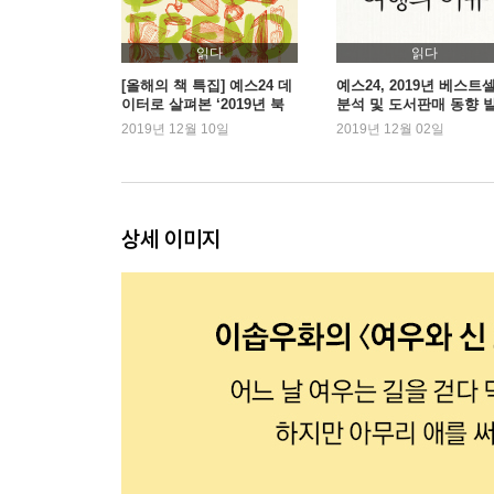
12 행동을 정당화하기 위해 기꺼이 생각을 바꾸는 
13 개인의 양심은 아무런 힘이 없다 : 스탠리 밀그
읽다
읽다
14 언제 일에서 만족감을 느낄 수 있을까? : 미하
[올해의 책 특집] 예스24 데
예스24, 2019년 베스트
이터로 살펴본 ‘2019년 북
분석 및 도서판매 동향 
트렌드’
2019년 12월 10일
2019년 12월 02일
2장 ‘조직’에 관한 핵심 콘셉트 - 왜 이 조직은 바뀌
15 뛰어난 리더의 조건 : 니콜로 마키아벨리_마키
16 끝까지 이의를 제기하는 사람이 있는가? : 존 
17 붕괴된 가족과 공동체의 새로운 대안 : 페르
상세 이미지
18 혁신은 새로운 시도가 아닌 과거와의 작별에서 
19 권위를 만드는 세 가지 요소 : 막스 베버_카리스
20 이해할 수 없는 사람과 함께 일해야만 하는 이유
21 가난한 사람은 더 가난해지고 부유한 사람은 더 
22 협조할 것인가, 배신할 것인가 : 존 내시_내시 
23 왜 기장이 조종할 때 사고 발생 확률이 더 높을
24 안정이 계속될수록 축적되는 리스크 : 나심 
3장 ‘사회’에 관한 핵심 콘셉트 - 지금 무슨 일이 