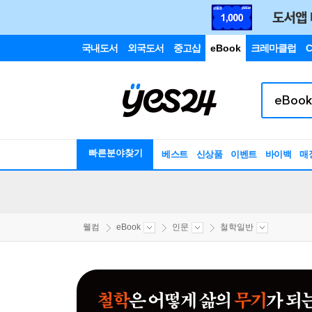
국내도서
외국도서
중고샵
eBook
크레마클럽
C
빠른분야찾기
베스트
신상품
이벤트
바이백
매
웰컴
eBook
인문
철학일반