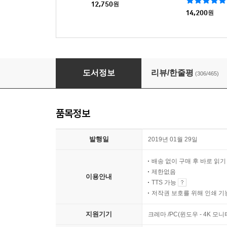
12,750
원
14,200
원
철학은 어떻게 삶의 무기가 되는가
도서정보
리뷰/한줄평
(306/465)
품목정보
발행일
2019년 01월 29일
배송 없이 구매 후 바로 읽
제한없음
이용안내
TTS 가능
저작권 보호를 위해 인쇄 기
지원기기
크레마 /PC(윈도우 - 4K 모