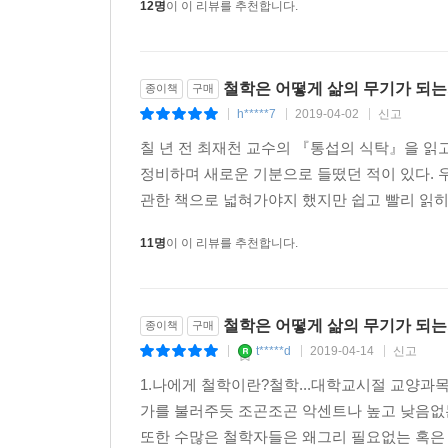
12명
이 이 리뷰를 추천합니다.
철학은 어떻게 삶의 무기가 되
종이책
구매
h*****7
2019-04-02
신고
|
|
|
칠 년 전 최재천 교수의 『통섭의 식탁』을 읽
정비하며 새로운 기분으로 들떴던 적이 있다. 
관한 책으로 넓혀가야지 했지만 쉽고 빨리 읽히는
11명
이 이 리뷰를 추천합니다.
철학은 어떻게 삶의 무기가 되는
종이책
구매
t*****d
2019-04-14
신고
|
|
|
1.나에게 철학이란?철학...대학교시절 교양과
가를 불러주듯 조곤조곤 악센트나 높고 낮음없
또한 수많은 철학자들은 왜그리 필요없는 혹은 