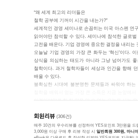
동’에서 시작된다는 점에 주목해야 한다. 해동이라는
“왜 세계 최고의 리더들은
할 때 앞으로의 일을 ‘시작’하는 데만 초점을 맞춘다
철학 공부에 기꺼이 시간을 내는가?”
은 오히려 지금까지의 방식을 잊는 것, 즉 이전 방식
세계적인 경영 세미나로 손꼽히는 미국 아스펜 연구소
작별에서 시작한다」중에서
읽어야만 참석할 수 있다. 세미나에 참석한 글로벌 
고전을 배운다. 기업 경영에 중요한 결정을 내리는
우리는 항상 이해력이 빠른 아이를 사랑하는 한편, 
오늘날 기업 경영의 가장 큰 화두는 ‘혁신’이다. 
일이 일어나는 까닭은 교육을 위한 비용이 무한하지
상식을 의심하는 태도가 아니라 그냥 넘어가도 좋
우리는 비용 대비 효과가 더 높은 아이에게 교육 투
철학이다. 과거 철학자들이 세상과 인간을 향해 
지고 그 결과 성적이 더 올라간다. 반면 첫 타석에
배울 수 있다.
다 보면 세상 물정에 밝은 아이만 조직에 받아들여
불확실한 시대에 불분명한 문제들과 싸워야 하는 
아이 즉 혁신의 종자가 될 아이디어를 낼 수 있는 
철학을 배워서 얻는 가장 큰 소득은 지금 눈앞에서 
유해진다」중에서
이것이야말로 한 치 앞을 알 수 없는 오늘을 사는 
주체적으로 최적의 해답을 구하기 위한 논리 사고가 
회원리뷰
“철학은 반드시 답을 찾는다!”
(306건)
도가 ‘포기’로 비칠지도 모른다. 경영 관리 측면
2천여 명의 CEO가 극찬한 세상에서 가장 쓸모 있
매주 10건의 우수리뷰를 선정하여 YES포인트 3만원을 드
는 일을 어리석다고 생각하는 사람은 어쩌면 거의 
3,000원 이상 구매 후 리뷰 작성 시
일반회원 300원, 마니아
경영학 학위, MBA도 없이 세계 1위 경영·인사 
오만이 아닐까? (……) 모든 일이나 상황의 관련
eBook은 다운로드 후 작성한 리뷰만 YES포인트 지급됩니