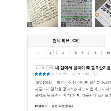
2
2
전체 리뷰
(306)
1
2
3
4
5
6
7
8
9
10
내 삶에서 철학이 왜 필요한지를
종이책
구매
k*****1
2019-03-30
신고
|
|
|
‘철학!’이라는 말은 나에겐 머나먼 당신과 동
지금까지 철학을 공부하겠다고 마음먹고 제대로 
하지도 못하면서 이 책 저 책 기웃거려 보기도 
18명
이 이 리뷰를 추천합니다.