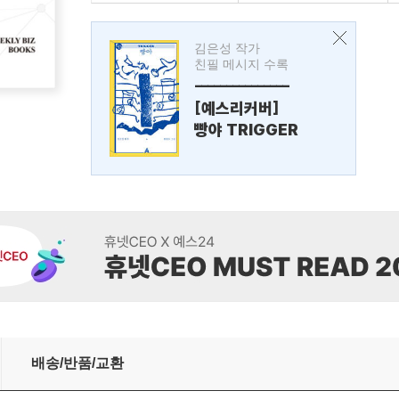
김은성 작가
친필 메시지 수록
---------------
[예스리커버]
빵야 TRIGGER
배송/반품/교환