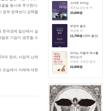
스마트 리더십
문제 해결을 동시에 추구한다.
최진남,성선영 저
이 정부 정책보다 강력할
33,000
원
부장의 쓸모
박성훈 저
를 한국경제 일선에서 실
11,700
원
(10% 할인)
야말로 기업이 생존할 수
리더는 어떻게 역사를
SV의 정의, 사업적 난제
만드는가
마르틴 구트만 등저/김동환 편역
22,000
원
의 모습에서 미래에 대한