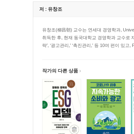
4부 / 사회적 가치와 비즈니스 모델의 결합
- CSV는 저성장 시대의 솔루션 최규복 유한킴벌리
저 :
유창조
- CSV는 기업활동 그 자체 박수경 듀오정보 대표
- CSV는 기업이 이윤창출에만 집중해도 사회적 
유창조(柳昌朝) 교수는 연세대 경영학과, Universit
- CSV는 창업 고영하 한국엔젤투자협회 회장
취득한 후, 현재 동국대학교 경영학과 교수로 재
- CSV는 공짜로 팔아도 세계적 기업이 될 수 있
략’, ‘광고관리,’ ‘촉진관리,’ 등 10여 편이 있고, Psych
5부 / 더불어 사는 사회를 향하여
- CSV는 사회문제 해결 유창조 동국대학교 교수
- CSV는 동반성장 안충영 동반성장위원회 전 위원
- CSV는 행복 총량을 늘리는 일 이형우 마이다스
작가의 다른 상품
- CSV는 더불어 사는 것 홍성열 마리오아울렛 회장
- CSV는 행복의 결과물 노창준 바텍 네트웍스 회장
- CSV는 생태계를 지키는 일 최열 환경재단 이사장
마치며: 더 좋은 세상을 위하여
부록 | CSV논문 『사회공헌활동의 진화과정』