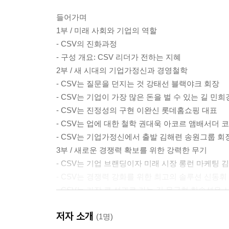
들어가며
1부 / 미래 사회와 기업의 역할
- CSV의 진화과정
- 구성 개요: CSV 리더가 전하는 지혜
2부 / 새 시대의 기업가정신과 경영철학
- CSV는 질문을 던지는 것 강태선 블랙야크 회장
- CSV는 기업이 가장 많은 돈을 벌 수 있는 길 민
- CSV는 진정성의 구현 이완신 롯데홈쇼핑 대표
- CSV는 업에 대한 철학 권대욱 아코르 앰배서더 
- CSV는 기업가정신에서 출발 김해련 송원그룹 회
3부 / 새로운 경쟁력 확보를 위한 강력한 무기
- CSV는 기업 브랜딩이자 미래 시장 롱런 마케팅
- CSV는 경쟁력 강화를 위한 최고의 솔루션 신동휘
- CSV는 가장 큰 성과로 가는 길 문국현 한솔섬유 
- CSV는 행복을 경영하는 일 조영탁 휴넷 대표
저자 소개
- CSV는 가치제공을 통한 공존공영 모색방법 노
(1명)