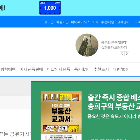
로그인
회원가입
마이페이지
카트
주문/배송
고객센터
Gl
름방학혜택
예사단독판매
이달의사은품
특가할인
추천도서
대량/법인
꾸는 공유가치창출 경영리더 21인