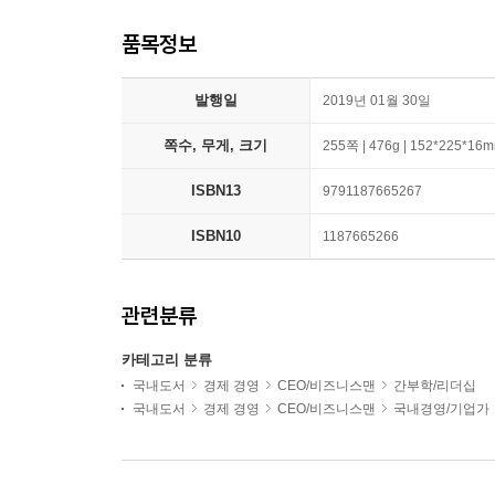
품목정보
발행일
2019년 01월 30일
쪽수, 무게, 크기
255쪽 | 476g | 152*225*16
ISBN13
9791187665267
ISBN10
1187665266
관련분류
카테고리 분류
국내도서
경제 경영
CEO/비즈니스맨
간부학/리더십
국내도서
경제 경영
CEO/비즈니스맨
국내경영/기업가