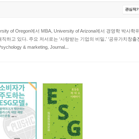
 사장
관심작가
이슈가 해결되는 것 김정훈 필츠코리아 대표
y of Oregon에서 MBA, University of Arizona에서 경영학 박
직하고 있다. 주요 저서로는 ‘사랑받는 기업의 비밀,’ ‘공유가치창출전
는 수익모델 이장우 경북대학교 교수
ology & marketing, Journal...
장
아이티 대표