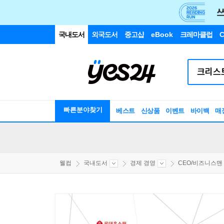
국내도서
외국도서
중고샵
eBook
크레마클럽
C
빠른분야찾기
베스트
신상품
이벤트
바이백
매
웰컴
국내도서
경제 경영
CEO/비즈니스맨