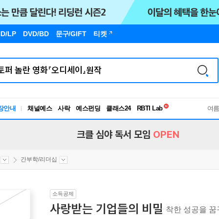
D/LP
DVD/BD
문구
/GIFT
티켓
독서유형검사
RBTI Lab
장안내
채널예스
사락
예스펀딩
클래스24
독서유형검사
여
크클 심야 독서 모임
OPEN
간부학/리더십
소득공제
사랑받는 기업들의 비밀
착한 성공을 꿈