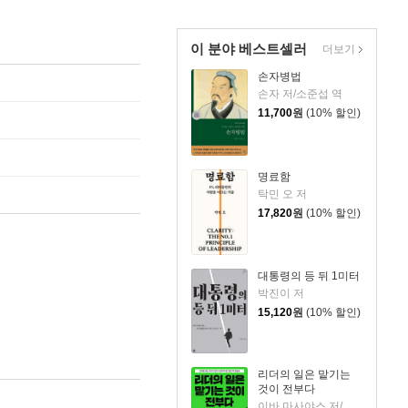
이 분야 베스트셀러
더보기
손자병법
손자 저/소준섭 역
11,700
원
(10% 할인)
명료함
탁민 오 저
17,820
원
(10% 할인)
대통령의 등 뒤 1미터
박진이 저
15,120
원
(10% 할인)
리더의 일은 맡기는
것이 전부다
이바 마사야스 저/정혜원 역