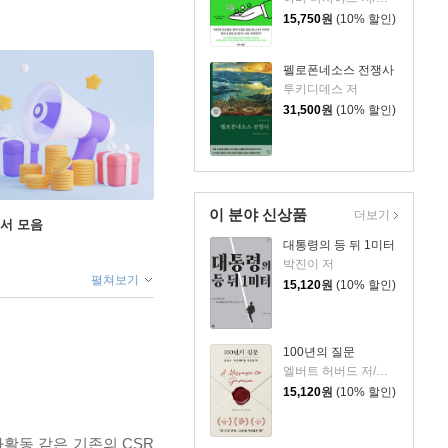
15,750
원
(10% 할인)
펠로폰네소스 전쟁사
투키디데스 저
31,500
원
(10% 할인)
이 분야 신상품
더보기
도서 모음
대통령의 등 뒤 1미터
박진이 저
펼쳐보기
15,120
원
(10% 할인)
100년의 질문
엘버트 허버드 저/충희 편
15,120
원
(10% 할인)
봉사활동 같은 기존의 CSR