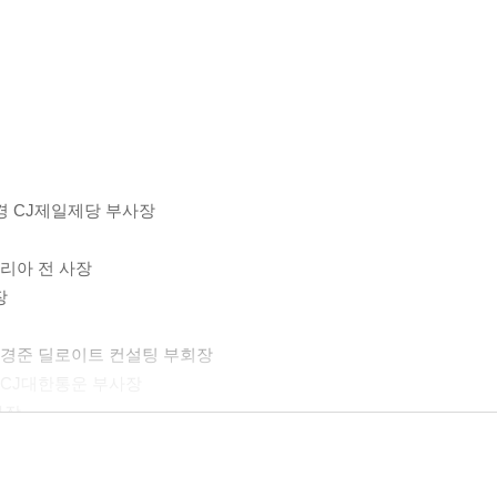
희경 CJ제일제당 부사장
코리아 전 사장
장
 김경준 딜로이트 컨설팅 부회장
 CJ대한통운 부사장
사장
운하 파나소닉코리아 대표