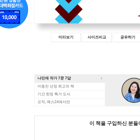
미리보기
사이즈비교
공유하기
나민애 작가 7문 7답
이동진 선정 최고의 책
기간 한정 특가 도서
오직, 예스24에서만
이 책을 구입하신 분