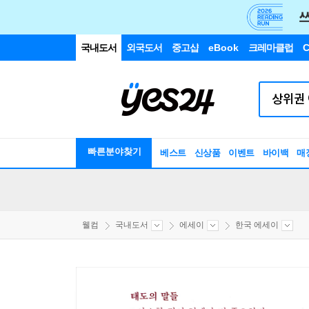
국내도서
외국도서
중고샵
eBook
크레마클럽
C
빠른분야찾기
베스트
신상품
이벤트
바이백
매
웰컴
국내도서
에세이
한국 에세이