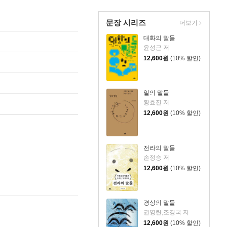
문장 시리즈
더보기
대화의 말들
윤성근 저
12,600
원
(10% 할인)
일의 말들
황효진 저
12,600
원
(10% 할인)
전라의 말들
손정승 저
12,600
원
(10% 할인)
경상의 말들
권영란,조경국 저
12,600
원
(10% 할인)