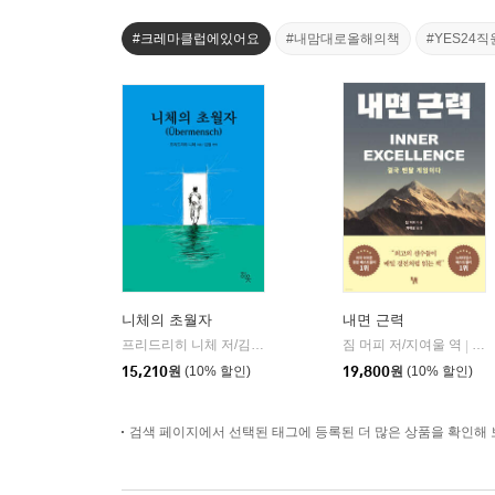
#크레마클럽에있어요
#내맘대로올해의책
#YES24
니체의 초월자
내면 근력
프리드리히 니체 저/김철 편역
히읏
짐 머피 저/지여울 역
윌북(
|
|
15,210
원
(10% 할인)
19,800
원
(10% 할인)
검색 페이지에서 선택된 태그에 등록된 더 많은 상품을 확인해 