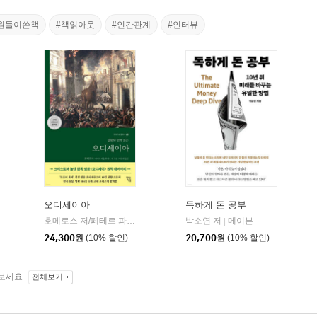
직원들이쓴책
#책읽아웃
#인간관계
#인터뷰
오디세이아
독하게 돈 공부
willbook)
호메로스 저/페테르 파울 루벤스 그림/박문재 역
박소연 저
현대지성
메이븐
|
|
24,300
원
(10% 할인)
20,700
원
(10% 할인)
보세요.
전체보기