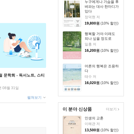
누구에게나 가슴을 후
벼파는 대사 한마디가
있다
정덕현 저
19,800
원
(10% 할인)
행복할 거야 이래도
되나 싶을 정도로
일홍 저
16,200
원
(10% 할인)
어른의 행복은 조용하
다
철 문학회 - 독서노트, 스티
태수 저
16,020
원
(10% 할인)
년 08월 31일
펼쳐보기
이 분야 신상품
더보기
인생의 교훈
이해관 저
13,500
원
(10% 할인)