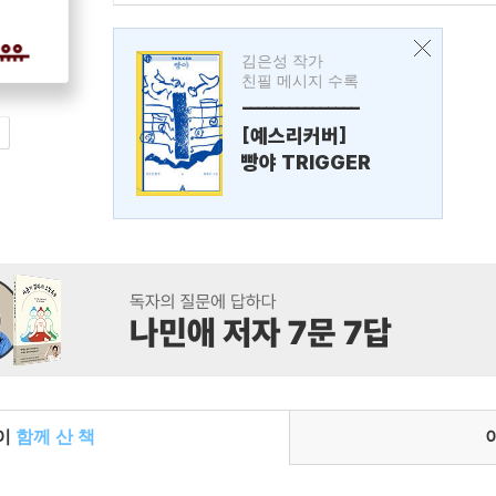
김은성 작가
친필 메시지 수록
---------------
[예스리커버]
빵야 TRIGGER
들이
함께 산 책