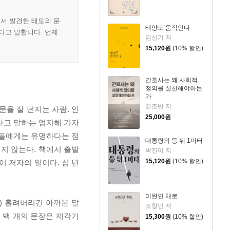
에서 발견한 태도의 문
태양도 움직인다
다고 말합니다. 언제
김신기 저
15,120
원
(10% 할인)
간호사는 왜 사회적
정의를 실천해야하는
가
권조반 저
문을 잘 던지는 사람. 인
25,000
원
다고 말하는 엄지혜 기자
인사들에게는 유명하다는 점
대통령의 등 뒤 1미터
치지 않는다. 책에서 출발
박진이 저
15,120
원
(10% 할인)
이 저자의 일이다. 십 년
미완인 채로
) 흘려버리긴 아까운 말
조항민 저
이 백 개의 문장은 제각기
15,300
원
(10% 할인)