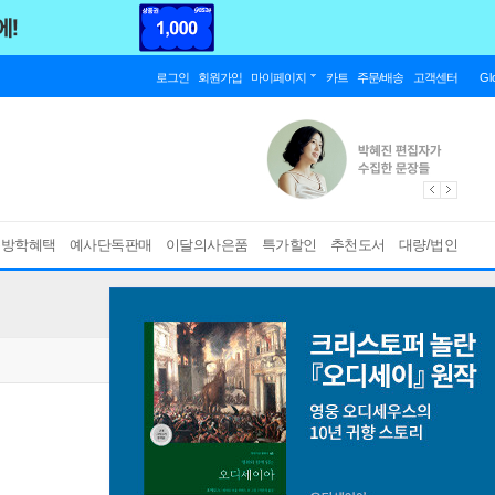
로그인
회원가입
마이페이지
카트
주문/배송
고객센터
Gl
름방학혜택
예사단독판매
이달의사은품
특가할인
추천도서
대량/법인