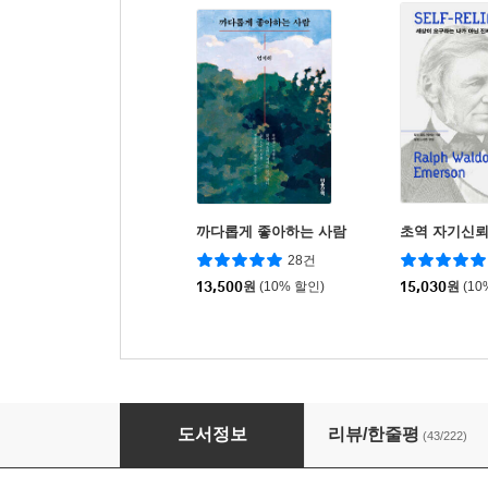
까다롭게 좋아하는 사람
초역 자기신
28건
13,500
원
(10% 할인)
15,030
원
(10
태도의 말들
도서정보
리뷰/한줄평
(43/222)