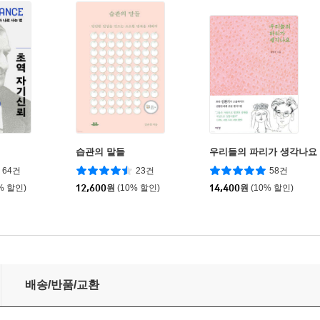
뢰
습관의 말들
우리들의 파리가 생각나요
64건
23건
58건
% 할인)
12,600
원
(10% 할인)
14,400
원
(10% 할인)
배송/반품/교환