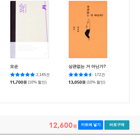
모순
상관없는 거 아닌가?
2,145건
172건
11,700
원
(10% 할인)
13,050
원
(10% 할인)
12,600
카트에 넣기
바로구매
원