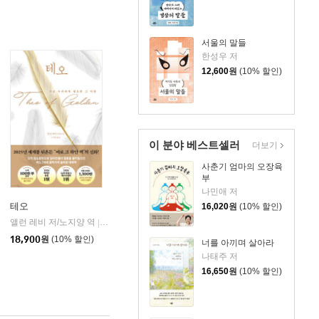
서울의 말들
한성우 저
12,600
원
(10% 할인)
이 분야 베스트셀러
더보기
사춘기 엄마의 오장육
부
나민애 저
테오
16,020
원
(10% 할인)
앨런 레비 저/노지양 역
오팬하우스
|
18,900
원
(10% 할인)
너를 아끼며 살아라
나태주 저
16,650
원
(10% 할인)