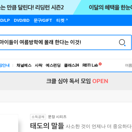
D/LP
DVD/BD
문구
/GIFT
티켓
독서유형검사
장안내
채널예스
사락
예스펀딩
클래스24
RBTI Lab
여
독서유형검사
크클 심야 독서 모임
OPEN
문장 시리즈
소득공제
태도의 말들
사소한 것이 언제나 더 중요하다