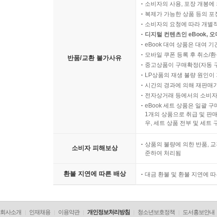
소비자의 사용, 포장 개봉에 
복제가 가능한 상품 등의 포장을 
소비자의 요청에 따라 개별
디지털 컨텐츠인 eBook, 
eBook 대여 상품은 대여 기
모바일 쿠폰 등록 후 취소/환
반품/교환 불가사유
중고상품이 구매확정(자동 
LP상품의 재생 불량 원인이 기
시간의 경과에 의해 재판매가
전자상거래 등에서의 소비자
eBook 세트 상품은 일괄 
1개의 상품으로 취급 및 판매
우, 세트 상품 전부 및 세트
상품의 불량에 의한 반품, 교
소비자 피해보상
준하여 처리됨
환불 지연에 따른 배상
대금 환불 및 환불 지연에 
회사소개
인재채용
이용약관
개인정보처리방침
청소년보호정책
도서홍보안내