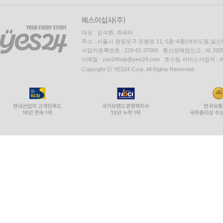
대표 : 김석환, 최세라
주소 : 서울시 영등포구 은행로 11, 5층~6층(여의도동,일신
사업자등록번호 : 229-81-37000 통신판매업신고 : 제 200
이메일 : yes24help@yes24.com 호스팅 서비스사업자 :
Copyright ⓒ YES24 Corp. All Rights Reserved.