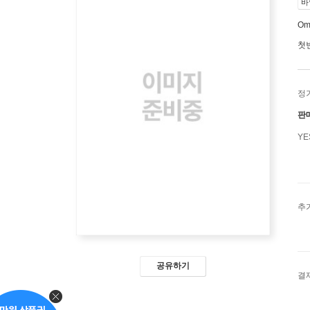
바
Om
첫
정
판
Y
추
공유하기
결