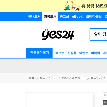
국내도서
외국도서
중고샵
eBook
크레마클럽
C
빠른분야찾기
베스트
신상품
이벤트
바이백
매
웰컴
외국도서
예술 대중문화
음악
소
직