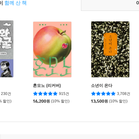
들이
함께 산 책
혼모노 (리커버)
소년이 온다
230건
915건
3,708건
% 할인)
16,200
원
(10% 할인)
13,500
원
(10% 할인)