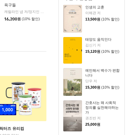
욕구들
인생의 교훈
캐럴라인 냅 저/정지인 역
북하우스
|
이해관 저
16,200
원
(10% 할인)
13,500
원
(10% 할인)
태양도 움직인다
김신기 저
15,120
원
(10% 할인)
예민해서 백수가 편합
니다
단우 저
15,300
원
(10% 할인)
간호사는 왜 사회적
정의를 실천해야하는
가
권조반 저
25,000
원
캐릭터즈 유리컵