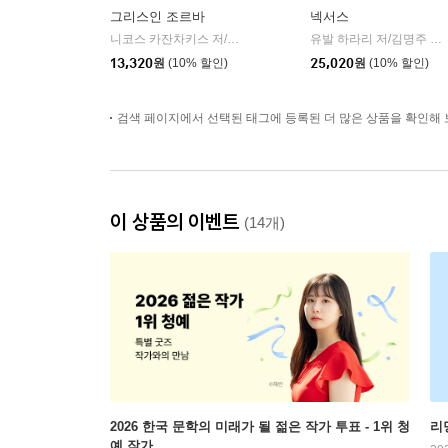
그리스인 조르바
넥서스
니코스 카잔차키스 저/이윤기 역
열린책들
유발 하라리 저/김명주 역
|
|
13,320
원
(10% 할인)
25,020
원
(10% 할인)
검색 페이지에서 선택된 태그에 등록된 더 많은 상품을 확인해 
이 상품의 이벤트
(14개)
2026 한국 문학의 미래가 될 젊은 작가 투표 - 1위 청
리
예 작가