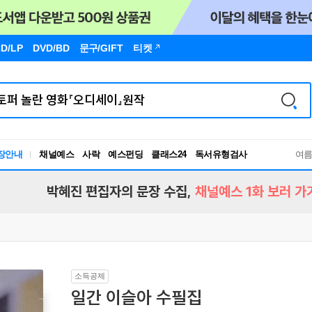
D/LP
DVD/BD
문구
/GIFT
티켓
장안내
채널예스
사락
예스펀딩
클래스24
독서유형검사
여
RBTI Lab
독서유형검사
박혜진 편집자의 문장 수집,
채널예스 1화 보러 가
소득공제
일간 이슬아 수필집