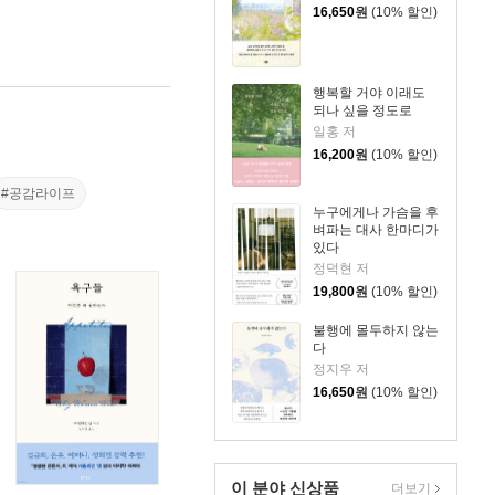
16,650
원
(10% 할인)
행복할 거야 이래도
되나 싶을 정도로
일홍 저
16,200
원
(10% 할인)
#공감라이프
누구에게나 가슴을 후
벼파는 대사 한마디가
있다
정덕현 저
19,800
원
(10% 할인)
불행에 몰두하지 않는
다
정지우 저
16,650
원
(10% 할인)
이 분야 신상품
더보기