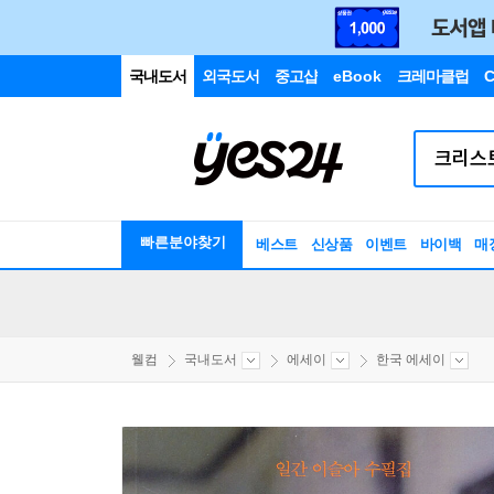
국내도서
외국도서
중고샵
eBook
크레마클럽
C
빠른분야찾기
베스트
신상품
이벤트
바이백
매
웰컴
국내도서
에세이
한국 에세이