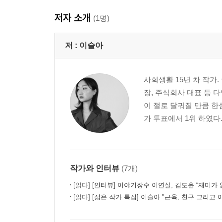
76. 동창과 유흥
저자 소개
77. 탐이가 있는 삶
(1명)
78. 의지의 문제
79. 우리들과 증언들
저 :
이슬아
80. 양의 부활
81. 호기심 미해결
사회생활 15년 차 작가
82. 픽션의 불발
장, 주식회사 대표 등 
83. 타국의 우리
이 절로 달궈질 만큼 한
84. 꿈 거래
가 투표에서 1위 하였다
85. 소진된 하루
[8월호 연재를 마치며]
쓰기에 관한 쓰기
작가와 인터뷰
(7개)
이토록 아슬아슬한 연재 노동
남과 나
[읽다]
[인터뷰] 이야기장수 이연실, 김도윤 “재미가 없다면 세계에 내
[읽다]
[젊은 작가 특집] 이슬아 "근육, 친구 그리고
원고료에 관한 생각들
이야기가 빈약한 날의 글쓰기