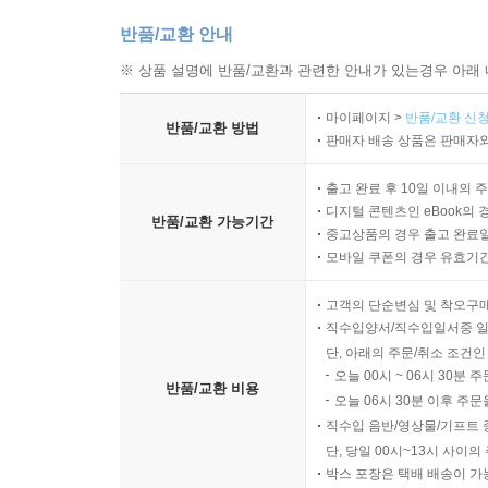
반품/교환 안내
※ 상품 설명에 반품/교환과 관련한 안내가 있는경우 아래 
마이페이지 >
반품/교환 신청
반품/교환 방법
판매자 배송 상품은 판매자와
출고 완료 후 10일 이내의 
디지털 콘텐츠인 eBook의 
반품/교환 가능기간
중고상품의 경우 출고 완료일
모바일 쿠폰의 경우 유효기간(
고객의 단순변심 및 착오구
직수입양서/직수입일서중 일
단, 아래의 주문/취소 조건인
오늘 00시 ~ 06시 30분 
반품/교환 비용
오늘 06시 30분 이후 주문
직수입 음반/영상물/기프트 
단, 당일 00시~13시 사이
박스 포장은 택배 배송이 가