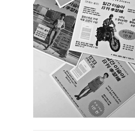
[6월호 연재를 마치며]
2018년 7월
66. 산책의 어려움
67. 당신 없이 있으니 당신의 눈으로 보게 돼
68. 연인들과 이방인들
69. 베이비 베이비
[7월호 연재를 마치며]
2018년 8월
70. 미용 생활
71. 낯선 신체
[구독자 분들께]
72. 산부인과
73. 돈 테잌 미 홈
74. 취급 주의
75. 말보다 앞서는 몸