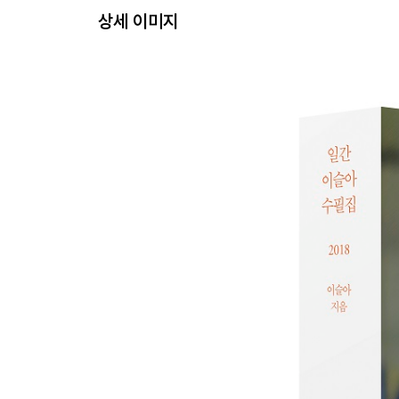
21. 꿈꾼이
상세 이미지
22. 유예
23. 해피 아워
24. 생소한 아름다움
25. 도란도란
26. 이웃집 부모
27. 지난 바캉스
28. 옷과 무대
[친구 코너를 개설하며 공지드립니다]
29. 즉흥의 쓸모
30. 여수 전야
31. 편지의 주어
32. 흩어지는 자아
33. 언익스펙티드 머니
34. 좋아해줘
[4월호 연재를 마치며]