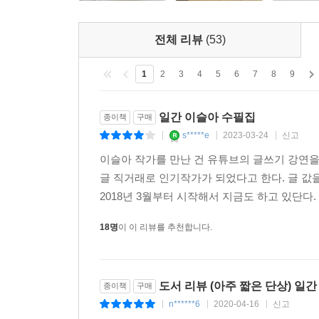
전체 리뷰
(53)
1
2
3
4
5
6
7
8
9
일간 이슬아 수필집
종이책
구매
s*****e
2023-03-24
신고
|
|
|
이슬아 작가를 만난 건 유튜브의 글쓰기 강연을
글 직거래로 인기작가가 되었다고 한다. 글 값을
2018년 3월부터 시작해서 지금도 하고 있단다.
18명
이 이 리뷰를 추천합니다.
도서 리뷰 (아주 짧은 단상) 일
종이책
구매
n******6
2020-04-16
신고
|
|
|