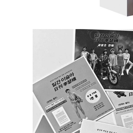
2018년 6월
51. 견딜 수 없는 대사들
52. 찬이
53. 가장 빠른 경로
54. 잘 못하는데도 계속 하는 일들
55. 자기소개
56. 고요의 에너지
57. 꿈생활
58. 요즘의 평안
59. 손님들
60. 마담과 다이버 (上)
61. 마담과 다이버 (下)
62. 뜨거운 당신
63. 축하와 영혼
64. 미완성 치아
65. 내 집의 매뉴얼