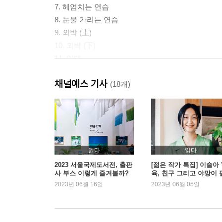
7. 헤엄치는 연습
8. 눈물 가리는 연습
9. 외박 (上)
10. 외박 (下)
11. 잉태
12. 조부
채널예스 기사
13. 당신의 자랑 (上)
(18개)
14. 당신의 자랑 (下)
15. 당신의 애지중지
16. 미스테리 드라마
17. 웅이
18. 복희
읽다
읽다
19. 어떤 여성의 날
2023 서울국제도서전, 출판
[젊은 작가 특집] 이슬아 
사 부스 이렇게 즐겨볼까?
육, 친구 그리고 야망이 
20. 호언장담
요해요"
2023년 06월 16일
2023년 06월 05일
[첫 달 연재를 마치며]
2018년 4월