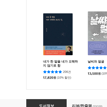
내가 한 말을 내가 오해하
날씨와 얼굴
지 않기로 함
206건
13,500
원
(10
17,820
원
(10% 할인)
일간 이슬아 수필집
도서정보
리뷰/한줄평
(53/100)