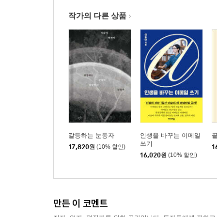
일간 이슬아 혹은 이슬아 그리고 슬아에 관하여
작가의 다른 상품
김선아, 양다솔, 류한경, 이다울, 이랑, 요조, 어딘, 무
갈등하는 눈동자
인생을 바꾸는 이메일
쓰기
17,820
원
(10% 할인)
1
16,020
원
(10% 할인)
만든 이 코멘트