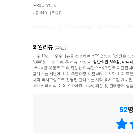
모색이었다.
- 김현아 (작가)
이슬아가 내 친구가 아니었다면 ‘일간 이슬아’ 연
개미 지옥 속으로 자신을 밀어넣었나! 그러나 그의
방구석에 쳐박혀 매일 글을 쓰는 사람이 되었나. 모름
회원리뷰
(53건)
- 양다솔 (작가)
매주 10건의 우수리뷰를 선정하여 YES포인트 3만원을 드
3,000원 이상 구매 후 리뷰 작성 시
일반회원 300원, 마니아
하지만 슬아를 몹시 사랑함에도 나는 그 짓을 말
eBook은 다운로드 후 작성한 리뷰만 YES포인트 지급됩니
아침 청소기를 돌리고 또 물구나무를 설 줄 아는 사
클래스는 첫번째 회차 주문확정 시점부터 마지막 회차 주문
쓴 글은 세상에 이로울 것 같기 때문이다. 그리고 
사락 독서모임으로 진행된 클래스는 사락 독서모임 게시판
eBook 페이백, CD/LP, DVD/Blu-ray, 패션 및 판매금
- 김선아 (돌핀킴)
52
명