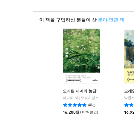
이 책을 구입하신 분들이 산
분야 연관 책
오래된 세계의 농담
모래
이다혜 저
오리지널스
박완서
|
40건
16,200
원
(10% 할인)
16,9