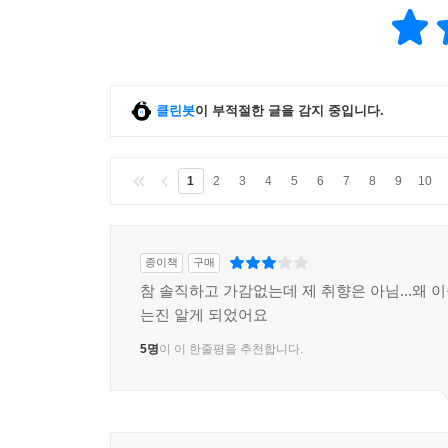
클린봇
이 부적절한 글을 감지 중입니다.
1
2
3
4
5
6
7
8
9
10
종이책
구매
참 솔직하고 가감없는데 제 취향은 아님...왜 
는진 알게 되었어요
5명
이 이 한줄평을 추천합니다.