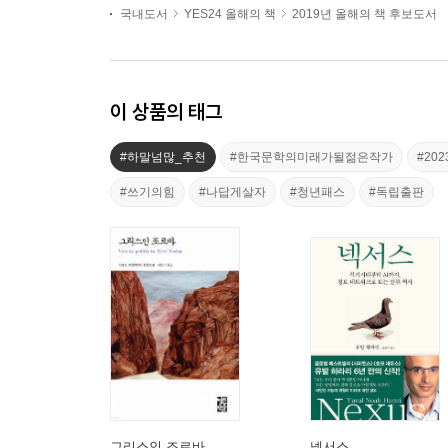
국내도서
YES24 올해의 책
2019년 올해의 책 후보도서
이 상품의 태그
#하말넘많_추천
#한국문학의미래가될젊은작가
#20
#쓰기의힘
#나답게살자
#청년패스
#독립출판
그리스인 조르바
넥서스