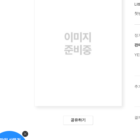
Lit
첫
정
판
Y
추
결
공유하기