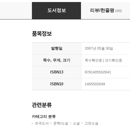
To Kill a Mockingbird
도서정보
리뷰/한줄평
(0/0)
품목정보
발행일
2007년 05월 30일
쪽수, 무게, 크기
쪽수확인중 | 크기확인중
ISBN13
9781405502641
ISBN10
1405502649
관련분류
카테고리 분류
외국도서
문학/소설
소설
고전소설