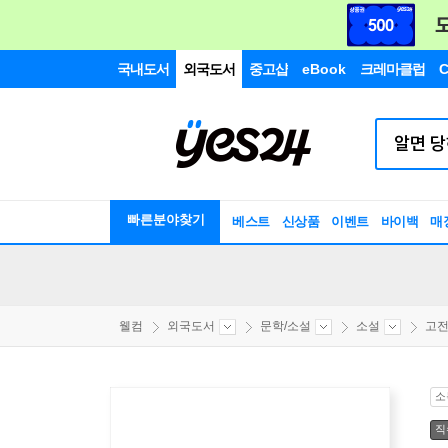
국내도서
외국도서
중고샵
eBook
크레마클럽
C
빠른분야찾기
베스트
신상품
이벤트
바이백
매
웰컴
외국도서
문학/소설
소설
고
소
직