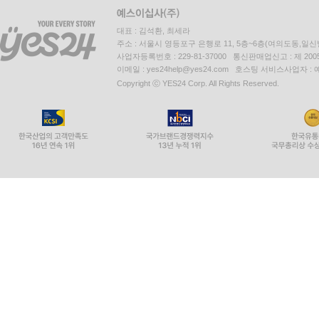
대표 : 김석환, 최세라
주소 : 서울시 영등포구 은행로 11, 5층~6층(여의도동,일신
사업자등록번호 : 229-81-37000 통신판매업신고 : 제 200
이메일 : yes24help@yes24.com 호스팅 서비스사업자 :
Copyright ⓒ YES24 Corp. All Rights Reserved.