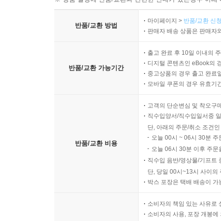
마이페이지 >
반품/교환 신청
반품/교환 방법
판매자 배송 상품은 판매자와
출고 완료 후 10일 이내의 
디지털 콘텐츠인 eBook의 
반품/교환 가능기간
중고상품의 경우 출고 완료일
모바일 쿠폰의 경우 유효기간(
고객의 단순변심 및 착오구
직수입양서/직수입일서중 일
단, 아래의 주문/취소 조건인
오늘 00시 ~ 06시 30분 
반품/교환 비용
오늘 06시 30분 이후 주문
직수입 음반/영상물/기프트 
단, 당일 00시~13시 사이
박스 포장은 택배 배송이 가
소비자의 책임 있는 사유로 
소비자의 사용, 포장 개봉에 