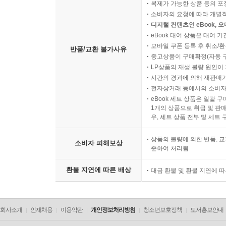
복제가 가능한 상품 등의 포장을 
소비자의 요청에 따라 개별
디지털 컨텐츠인 eBook, 
eBook 대여 상품은 대여 기
모바일 쿠폰 등록 후 취소/환
반품/교환 불가사유
중고상품이 구매확정(자동 
LP상품의 재생 불량 원인이 기
시간의 경과에 의해 재판매가
전자상거래 등에서의 소비자
eBook 세트 상품은 일괄 
1개의 상품으로 취급 및 판매
우, 세트 상품 전부 및 세트
상품의 불량에 의한 반품, 교
소비자 피해보상
준하여 처리됨
환불 지연에 따른 배상
대금 환불 및 환불 지연에 
회사소개
인재채용
이용약관
개인정보처리방침
청소년보호정책
도서홍보안내