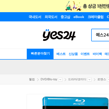
국내도서
외국도서
중고샵
eBook
크레마클럽
C
빠른분야찾기
베스트
신상품
이벤트
바이백
매
웰컴
DVD/Blu-ray
드라마/코미디
로맨스