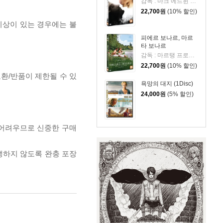
감독 : 마크 에드윈 로빈슨 / 출연 : 미샤 바튼, 라이언 이골드
22,700
원
(10% 할인)
이상이 있는 경우에는 불
피에르 보나르, 마르
타 보나르
감독 : 마르탱 프로보스트 출연 : 세실 드 프랑스, 빈센트 맥케인, 스테이시 마틴, 아누크 그랑베르
22,700
원
(10% 할인)
교환/반품이 제한될 수 있
욕망의 대지 (1Disc)
24,000
원
(5% 할인)
 어려우므로 신중한 구매
발생하지 않도록 완충 포장