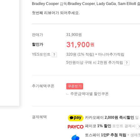
Bradley Cooper
감독/
Bradley Cooper
,
Lady GaGa
,
Sam Elliott
첫번째 리뷰어가 되어주세요.
판매가
31,900원
31,900
원
할인가
YES포인트
320원 (1% 적립) + 마니아추가적립
5만원이상 구매 시 2천원 추가적립
추가혜택쿠폰
쿠폰받기
주문금액대별 할인쿠폰
결제혜택
카카오페이
2,000원 즉시할인
일
페이코
1% 할인
포인트 결제시
토스페이
1만P 추첨 적립
+ 생애