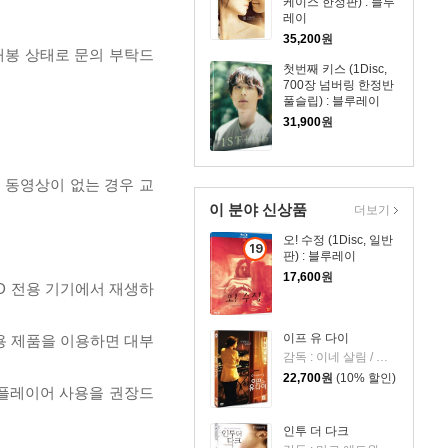
케이스 한정판) : 블루
레이
35,200
원
개봉 상태로 문의 부탁드
첫번째 키스 (1Disc,
700장 넘버링 한정반
풀슬립) : 블루레이
31,900
원
, 동영상이 없는 경우 교
이 분야 신상품
더보기
오! 수정 (1Disc, 일반
19
판) : 블루레이
세
17,600
원
D 전용 기기에서 재생하
이
상
상
이프 유 다이
전용 제품을 이용하면 대부
품
감독 : 이네 살림 / 출연 : 조나단 자카이, 골시프테 파라하니
22,700
원
(10% 할인)
 플레이어 사용을 권장드
인투 더 다크