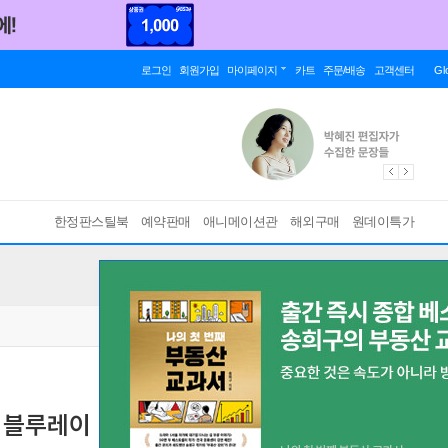
로그인
회원가입
마이페이지
카트
주문/배송
고객센터
Gl
한정판스틸북
예약판매
애니메이션관
해외구매
원데이특가
 : 블루레이