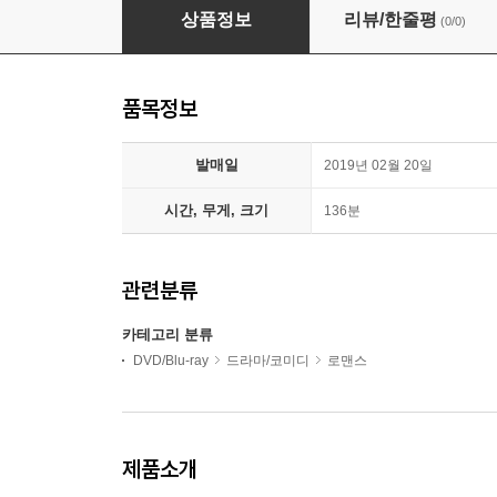
스타 이즈 본 (1Disc 확장판) : 블루레이
상품정보
리뷰/한줄평
(0/0)
품목정보
발매일
2019년 02월 20일
시간, 무게, 크기
136분
관련분류
카테고리 분류
DVD/Blu-ray
드라마/코미디
로맨스
제품소개