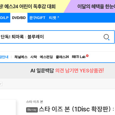
D/LP
DVD/BD
문구
/GIFT
티켓
독서유형검사
RBTI Lab
장안내
채널예스
사락
예스펀딩
클래스24
독서유형검사
AI 일문백답
의견 남기면 YES상품권!
스타 이즈 본
스타 이즈 본 (1Disc 확장판)
Blu-ray