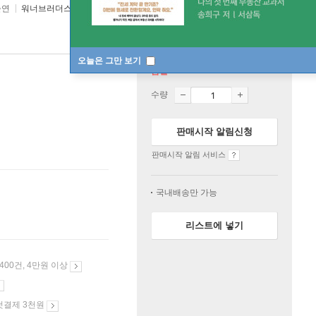
출연
워너브러더스
2019년 02월 20일
오늘은 그만 보기
품절
수량
판매시작 알림신청
판매시작 알림 서비스
국내배송만 가능
리스트에 넣기
 400건, 4만원 이상
첫결제 3천원