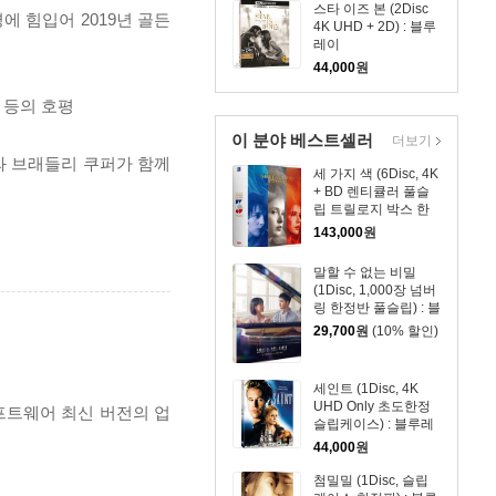
스타 이즈 본 (2Disc
에 힘입어 2019년 골든
4K UHD + 2D) : 블루
레이
44,000
원
 등의 호평
이 분야 베스트셀러
더보기
가와 브래들리 쿠퍼가 함께
세 가지 색 (6Disc, 4K
+ BD 렌티큘러 풀슬
립 트릴로지 박스 한
정판) : 블루레이
143,000
원
말할 수 없는 비밀
(1Disc, 1,000장 넘버
링 한정반 풀슬립) : 블
루레이
29,700
원
(10% 할인)
세인트 (1Disc, 4K
UHD Only 초도한정
프트웨어 최신 버전의 업
슬립케이스) : 블루레
이
44,000
원
첨밀밀 (1Disc, 슬립