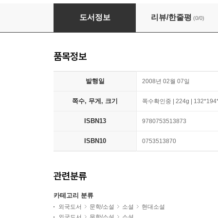
Tales of Ordinary Madness
도서정보
리뷰/한줄평
(0/0)
품목정보
발행일
2008년 02월 07일
쪽수, 무게, 크기
쪽수확인중 | 224g | 132*19
ISBN13
9780753513873
ISBN10
0753513870
관련분류
카테고리 분류
외국도서
문학/소설
소설
현대소설
외국도서
문학/소설
소설