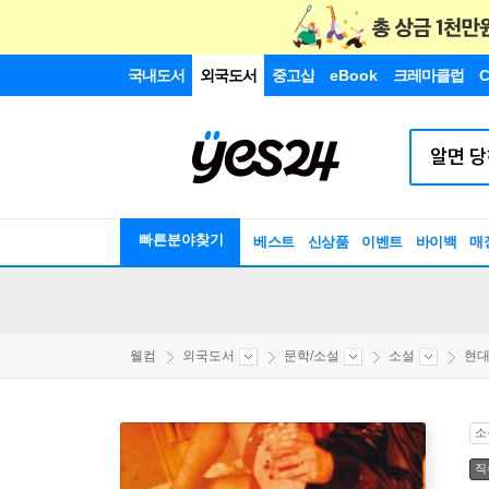
국내도서
외국도서
중고샵
eBook
크레마클럽
C
빠른분야찾기
베스트
신상품
이벤트
바이백
매
웰컴
외국도서
문학/소설
소설
현
소
직