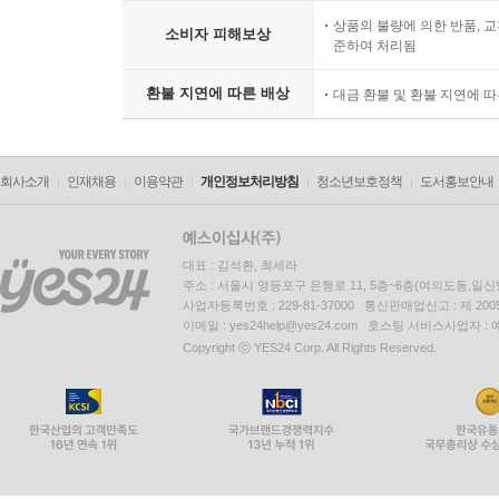
상품의 불량에 의한 반품, 교
소비자 피해보상
준하여 처리됨
환불 지연에 따른 배상
대금 환불 및 환불 지연에 
회사소개
인재채용
이용약관
개인정보처리방침
청소년보호정책
도서홍보안내
대표 : 김석환, 최세라
주소 : 서울시 영등포구 은행로 11, 5층~6층(여의도동,일신
사업자등록번호 : 229-81-37000 통신판매업신고 : 제 200
이메일 : yes24help@yes24.com 호스팅 서비스사업자 :
Copyright ⓒ YES24 Corp. All Rights Reserved.