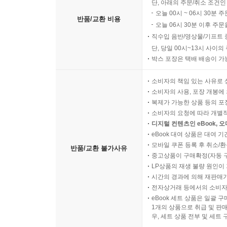
단, 아래의 주문/취소 조건인
오늘 00시 ~ 06시 30분 
반품/교환 비용
오늘 06시 30분 이후 주문
직수입 음반/영상물/기프트 
단, 당일 00시~13시 사이
박스 포장은 택배 배송이 가
소비자의 책임 있는 사유로 
소비자의 사용, 포장 개봉에 
복제가 가능한 상품 등의 포장을 
소비자의 요청에 따라 개별
디지털 컨텐츠인 eBook, 
eBook 대여 상품은 대여 기
모바일 쿠폰 등록 후 취소/환
반품/교환 불가사유
중고상품이 구매확정(자동 
LP상품의 재생 불량 원인이 기
시간의 경과에 의해 재판매가
전자상거래 등에서의 소비자
eBook 세트 상품은 일괄 
1개의 상품으로 취급 및 판매
우, 세트 상품 전부 및 세트