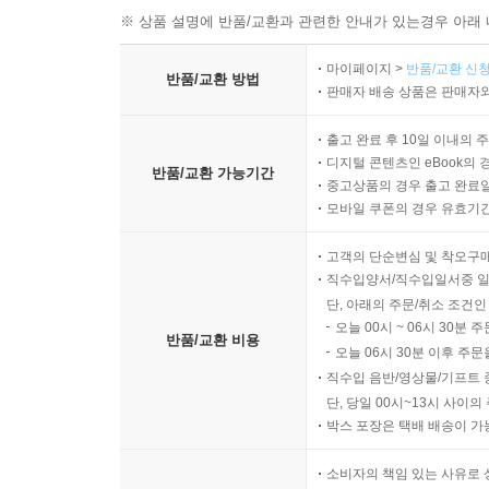
※ 상품 설명에 반품/교환과 관련한 안내가 있는경우 아래 
마이페이지 >
반품/교환 신청
반품/교환 방법
판매자 배송 상품은 판매자와
출고 완료 후 10일 이내의 
디지털 콘텐츠인 eBook의 
반품/교환 가능기간
중고상품의 경우 출고 완료일
모바일 쿠폰의 경우 유효기간(
고객의 단순변심 및 착오구
직수입양서/직수입일서중 일
단, 아래의 주문/취소 조건인
오늘 00시 ~ 06시 30분 
반품/교환 비용
오늘 06시 30분 이후 주문
직수입 음반/영상물/기프트 
단, 당일 00시~13시 사이
박스 포장은 택배 배송이 가
소비자의 책임 있는 사유로 