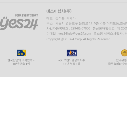
대표 : 김석환, 최세라
주소 : 서울시 영등포구 은행로 11, 5층~6층(여의도동,일신
사업자등록번호 : 229-81-37000 통신판매업신고 : 제 200
이메일 : yes24help@yes24.com 호스팅 서비스사업자 :
Copyright ⓒ YES24 Corp. All Rights Reserved.