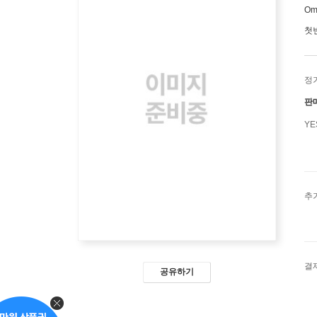
Om
첫
정
판
Y
추
결
공유하기