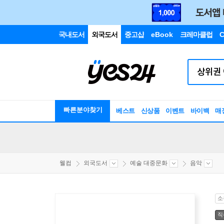
국내도서
외국도서
중고샵
eBook
크레마클럽
C
빠른분야찾기
베스트
신상품
이벤트
바이백
매
웰컴
외국도서
예술 대중문화
음악
소
직