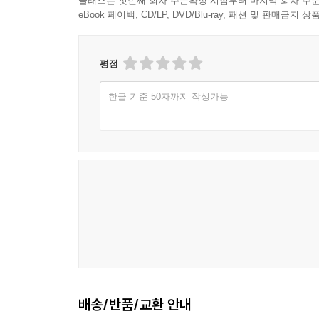
클래스는 첫번째 회차 주문확정 시점부터 마지막 회차 주문
eBook 페이백, CD/LP, DVD/Blu-ray, 패션 및 판매금
평점
한글 기준 50자까지 작성가능
배송/반품/교환 안내