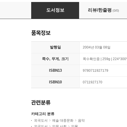
Katie Melua
도서정보
리뷰/한줄평
(0/0)
품목정보
발행일
2004년 03월 08일
쪽수, 무게, 크기
쪽수확인중 | 259g | 224*30
ISBN13
9780711927179
ISBN10
0711927170
관련분류
카테고리 분류
외국도서
예술 대중문화
음악
외국도서
인문 사회
인물