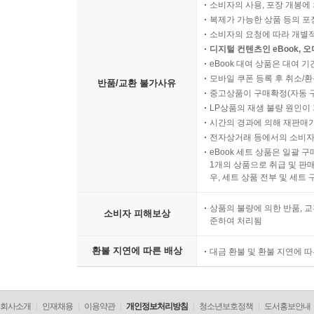
소비자의 사용, 포장 개봉에 
복제가 가능한 상품 등의 포장을 
소비자의 요청에 따라 개별
디지털 컨텐츠인 eBook, 
eBook 대여 상품은 대여 기
모바일 쿠폰 등록 후 취소/환
반품/교환 불가사유
중고상품이 구매확정(자동 
LP상품의 재생 불량 원인이 기
시간의 경과에 의해 재판매가
전자상거래 등에서의 소비자
eBook 세트 상품은 일괄 
1개의 상품으로 취급 및 판매
우, 세트 상품 전부 및 세트
상품의 불량에 의한 반품, 교
소비자 피해보상
준하여 처리됨
환불 지연에 따른 배상
대금 환불 및 환불 지연에 
회사소개
인재채용
이용약관
개인정보처리방침
청소년보호정책
도서홍보안내