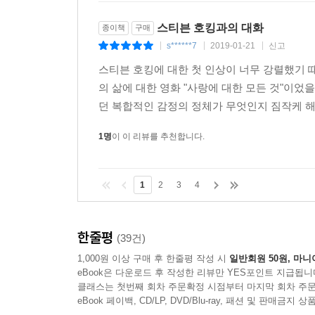
스티븐 호킹과의 대화
종이책
구매
s******7
2019-01-21
신고
|
|
|
스티븐 호킹에 대한 첫 인상이 너무 강렬했기 
의 삶에 대한 영화 "사랑에 대한 모든 것"이었을
던 복합적인 감정의 정체가 무엇인지 짐작케 해 
1명
이 이 리뷰를 추천합니다.
1
2
3
4
한줄평
(39건)
1,000원 이상 구매 후 한줄평 작성 시
일반회원 50원, 마니
eBook은 다운로드 후 작성한 리뷰만 YES포인트 지급됩니
클래스는 첫번째 회차 주문확정 시점부터 마지막 회차 주문
eBook 페이백, CD/LP, DVD/Blu-ray, 패션 및 판매금