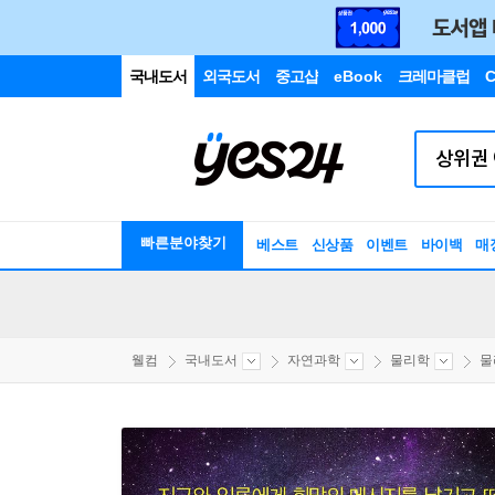
국내도서
외국도서
중고샵
eBook
크레마클럽
C
빠른분야찾기
베스트
신상품
이벤트
바이백
매
웰컴
국내도서
자연과학
물리학
물