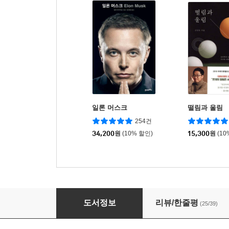
일론 머스크
떨림과 울림
254건
34,200
원
(10% 할인)
15,300
원
(10
호킹의 빅 퀘스천에 대한 간결한 대답
도서정보
리뷰/한줄평
(25/39)