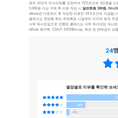
10. 인공지능은 우리를 능가할 것인가?
매주 10건의 우수리뷰를 선정하여 YES포인트 3만원을 드
3,000원 이상 구매 후 리뷰 작성 시
일반회원 300원, 마니아
그는 1. ‘신은 존재하는가?’에 대하여 이야기하
eBook은 다운로드 후 작성한 리뷰만 YES포인트 지급됩니
질량을 가진 덩어리와 같은 물질과 에너지, 그리
클래스는 첫번째 회차 주문확정 시점부터 마지막 회차 주문
시작되었는가?’라는 질문에 답하기 위하여 우주 팽
사락 독서모임으로 진행된 클래스는 사락 독서모임 게시판
은하들이 서로 매우 밀접하게 붙어 있었다는 결론을 
eBook 페이백, CD/LP, DVD/Blu-ray, 패션 및 판매금
시점부터 우주가 시작되었으리라고 예상했다. 3. 
예측할 수 있지만, 엄청나게 복잡한 방정식들로 인해
24
명
안에는 무엇이 존재하는가?’라는 질문에서 그는 블
‘시간여행은 가능한가?’를 주제로 한 이야기에서는
빛의 속도에 가까워지면 가까워질수록 우주선을 
가속하려면 무한대의 힘이 든다는 것이다. 6. ‘우
넓은 우주를 바라보아야 하고 그와 동시에 지구
인류의 거주지를 만들 수 있으리라고 낙관했다.
별점별로 리뷰를 확인해 보세
이 6개의 질문에 대한 대답은 그가 연구했던 과학에
7
7. ‘우리는 지구에서 살아남을 것인가?’라는 질문으
24%
입을 것이고, 그전까지 독창적인 인간들이 지구의
4%