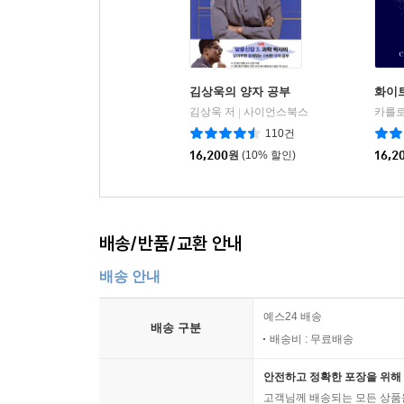
김상욱의 양자 공부
화이
김상욱 저
사이언스북스
|
110건
16,200
원
(10% 할인)
16,2
배송/반품/교환 안내
배송 안내
예스24 배송
배송 구분
배송비 : 무료배송
안전하고 정확한 포장을 위해 
고객님께 배송되는 모든 상품을