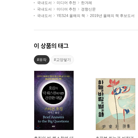
국내도서
미디어 추천
한겨레
국내도서
미디어 추천
경향신문
국내도서
YES24 올해의 책
2019년 올해의 책 후보도서
이 상품의 태그
#유작
#교양쌓기