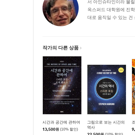
서 아인슈타인이라 불릴
옥스퍼드 대학원에 진학
대로 움직일 수 있는 건
작가의 다른 상품
시간과 공간에 관하여
그림으로 보는 시간의
조
역사
13,500
원
(10% 할인)
9
22,500
원
(10% 할인)