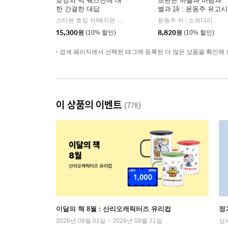
호킹의 빅 퀘스천에 대
초판본 하늘과 바람과
한 간결한 대답
별과 詩 : 윤동주 유고시
집
스티븐 호킹 저/배지은 역
까치(까치글방)
윤동주 저
소와다리
|
|
15,300
원
(10% 할인)
8,820
원
(10% 할인)
검색 페이지에서 선택된 태그에 등록된 더 많은 상품을 확인해 
이 상품의 이벤트
(7개)
이달의 책 8월 : 산리오캐릭터즈 유리컵
정
2026년 08월 01일 ~ 2026년 08월 31일
상