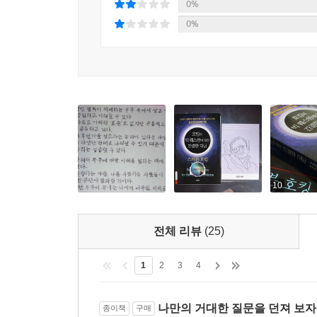
말한다. 8. ‘우주에는 다른 지적 생명체가 존재
0%
것인지에 대해서 다룬다. 9. ‘우리는 우주를 식민
0%
해야 하는지를 구체적인 예를 들어 말한다. 스티븐
도구로 사용한다면 기존의 지능을 증폭시켜 과학과
인간을 압도할 무엇인가가 창조되었을 때의 결과에
이 4개의 질문들에 대한 대답은 그가 연구한 과학에
이런 질문들과 대답들을 통해서 독자들은 그의 심오
스티븐 호킹은 이 책에서 10개의 빅 퀘스천과 이
있게 토론하는 것은 물론 확실하게 답을 내릴 수
10
흥미로운 지적 자극과 깊은 통찰을 경험하게 되며,
관해서 깊이 생각해볼 기회를 가지게 될 것이다.
전체 리뷰
(25)
하는지를 다시 한번 생각해볼 수 있도록 이끈다.
1
2
3
4
나만의 거대한 질문을 던져 보자 
종이책
구매