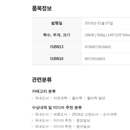
품목정보
발행일
2019년 01월 07일
쪽수, 무게, 크기
298쪽 | 566g | 145*225*20
ISBN13
9788972916802
ISBN10
8972916803
관련분류
카테고리 분류
국내도서
자연과학
물리학
물리학 일반
수상내역 및 미디어 추천 분류
국내도서
세종도서
2019년 교양도서
순수과학
국내도서
미디어 추천
중앙일보
국내도서
미디어 추천
동아일보