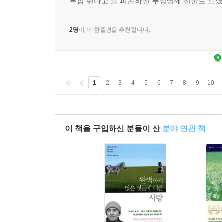
투잡 뛴다고 늘 피곤하신 부장님께 선물로 드
2명
이 이 한줄평을 추천합니다.
1
2
3
4
5
6
7
8
9
10
이 책을 구입하신 분들이 산
분야 연관 책