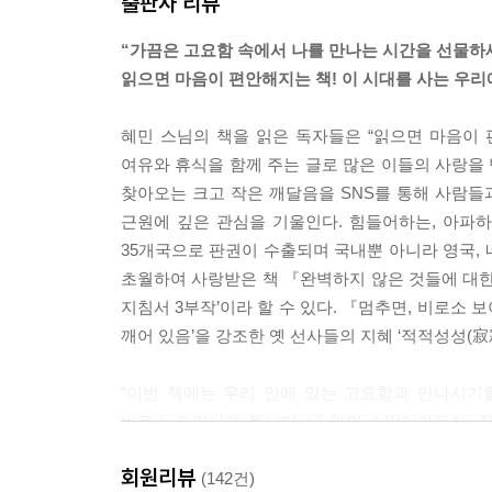
출판사 리뷰
하루를 반응만 하다 끝낼 수도 있어요. 반응만 하면서 
“가끔은 고요함 속에서 나를 만나는 시간을 선물하세
십 대로 돌아가 나에게 해주고 싶은 말:
읽으면 마음이 편안해지는 책! 이 시대를 사는 우리
지금 죽을 것같이 힘들고 중요한 일도
나중에 돌아보면 삶의 아주 작은 부분에 불과해.
혜민 스님의 책을 읽은 독자들은 “읽으면 마음이 편안
친구들이 나에 대해 무슨 이야기를 했는지는 그리 
여유와 휴식을 함께 주는 글로 많은 이들의 사랑을
그리고 지금 생각하는 길 외에도 삶에는 수많은 길
찾아오는 크고 작은 깨달음을 SNS를 통해 사람
좀 실패해도 괜찮아. 생각보다 인생 길어. 힘내.
근원에 깊은 관심을 기울인다. 힘들어하는, 아파
35개국으로 판권이 수출되며 국내뿐 아니라 영국,
스무 살 나에게 돌아가 해주고 싶은 말:
초월하여 사랑받은 책 『완벽하지 않은 것들에 대한
좀 더 힘을 빼고, 좀 더 솔직해져 봐.
지침서 3부작’이라 할 수 있다. 『멈추면, 비로소 
좀 덜 비교하고, 좀 더 여유를 가져봐.
깨어 있음’을 강조한 옛 선사들의 지혜 ‘적적성성(寂
생각을 많이 한다고 생각대로 인생이 돌아가진 않아
앞날을 두려워 말고 지금 너의 열정을 즐기다 보면
“이번 책에는 우리 안에 있는 고요함과 만나시기
생각지도 못한 인연들이 생길 거야.
비로소 드러나게 됩니다. 내 안의 소망이라든지, 
감정이나 기억까지 되살아나 그것들로부터의 치유
서른 살 나에게 돌아가 해주고 싶은 말:
회원리뷰
본성도 밝아지게 됩니다.” -저자의 말 중에서
(142건)
작은 성공이나 편안함에 안주하지 마.