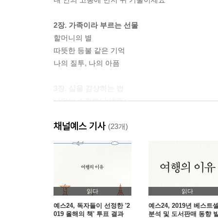
2장. 가족이라 부르는 선물
할머니의 별
따뜻한 등불 같은 기억
나의 질투, 나의 아픔
3장. 삶을 감상하는 법
나만의 소확행(小確幸)
미황사에서 아침을
채널예스 기사
구하는 마음이 쉴 때
(23개)
4장. 우정의 여러 가지 면
삶에 힘이 되는 존재
나보다 그를 더 생각한 하루
봄날은 간다
읽다
읽다
예스24, 독자들이 선정한 '2
예스24, 2019년 베스트
019 올해의 책' 투표 결과
분석 및 도서판매 동향 
5장. 외로움에 관한 생각