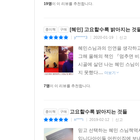
19명
이 이 리뷰를 추천합니다.
[혜민] 고요할수록 밝아지는 것
종이책
구매
y******3
2020-01-19
신고
|
|
|
혜민스님과의 인연을 생각하고 이
그해 올해의 책인 『멈추면 비
시골에 살던 나는 혜민 스님이
지 못했다....
더보기
7명
이 이 리뷰를 추천합니다.
고요할수록 밝아지는 것들
종이책
구매
n****i
2019-02-12
신고
|
|
|
믿고 선택하는 혜민 스님책역
입니다아이들 어린이집에 보