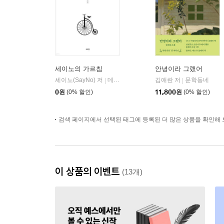
세이노의 가르침
안녕이라 그랬어
세이노(SayNo) 저
데이원
김애란 저
문학동네
|
|
0
원
(0% 할인)
11,800
원
(0% 할인)
검색 페이지에서 선택된 태그에 등록된 더 많은 상품을 확인해 
이 상품의 이벤트
(13개)