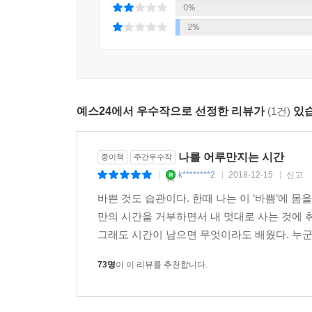
‘6장. 마음을 닦는다는 것’에는 이 책을 읽는 독
0%
차를 마시다 보면 걱정과 불안이 노을 사라지듯 옅어져 
간절한 바람이 담겨 있다.
2%
사람들과 함께 있으면 좀 혼자 있고 싶어지고,
“고요함은 나에게 주는 가장 큰 선물”이라는 저자의
막상 혼자 있으면 어느 순간 이야기를 나눌
찾는 계기, 혹은 오랫동안 눌러놓았던 감정과 기억
누군가와 함께 있고 싶어집니다.
그렇다면 우리의 문제는 혼자 있어서나
예스24에서 우수작으로 선정한 리뷰가
(1건)
있습
사람들이 많아서가 아니고
혼자 있으면 혼자 있는 것이 싫고
함께 있으면 또 함께 있는 것이 이내 불편한
나를 어루만지는 시간
종이책
주간우수작
엎치락뒤치락하는 마음 습관에 있지 않을까요? --- p.
k********2
2018-12-15
신고
|
|
|
바쁜 것도 습관이다. 한때 나는 이 ‘바쁨’에 
또 하나는 ‘주어진 상황을 최대한 긍정적으로 받아들
만의 시간을 거부하면서 내 멋대로 사는 것에 
1인 1실이나 2인 1실이 주어지고 일반 대중은 큰방
그래도 시간이 남으면 무엇이라도 배웠다. 누군가
실이 주어지고 나부터는 큰방에서 함께 생활하는 것으
려보면 처음에 나쁘게 보이는 것 안에서도 좋은 것을
73명
이 이 리뷰를 추천합니다.
나 역시 가만히 찾아보니 여러 명이 같이 방을 쓰는
듣지 못해 예불 시간을 놓칠 위험이 있는데 여러 명