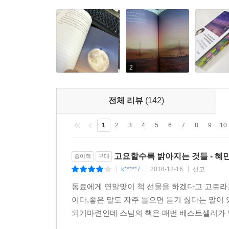
르고 정확하게 알 수 있고, 방 안에 모기가 들어와
는 장점까지 있었다.
--- p.236
2
전체 리뷰
(142)
1
2
3
4
5
6
7
8
9
10
고요할수록 밝아지는 것들 - 혜
종이책
구매
k*****7
2018-12-16
신고
|
|
|
동료에게 연말맞이 책 선물을 하겠다고 고르라고
이다,좋은 말도 자주 들으면 듣기 싫다는 말이
되기마련인데 스님의 책은 매번 베스트셀러가 된