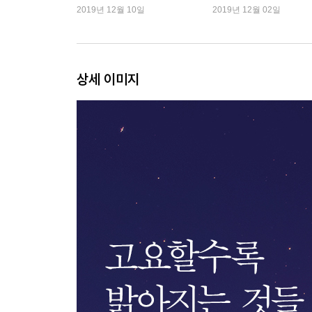
발표
2019년 12월 10일
2019년 12월 02일
우리가 외로운 이유
새로운 고독의 시대
외로움에서 벗어나고 싶다면
상세 이미지
6장. 마음을 닦는다는 것
같이 잘 사는 법
마음바다 이야기
깨어있는 고요, 투명한 침묵