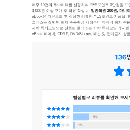
매주 10건의 우수리뷰를 선정하여 YES포인트 3만원을 드
타인에게서 배울 점을 찾아봐.
3,000원 이상 구매 후 리뷰 작성 시
일반회원 300원, 마니아
복잡하고 소란한 세상 속에서 자신을 돌아보게 하는
사람을 볼 땐 학벌, 집안, 스펙 같은 외형보단
eBook은 다운로드 후 작성한 리뷰만 YES포인트 지급됩니
그 사람의 성장 과정, 성격, 유머감, 끈기 같은 걸 봐.
클래스는 첫번째 회차 주문확정 시점부터 마지막 회차 주문
총 6장으로 구성된 이 책은 지혜와 평온으로 가는 
사락 독서모임으로 진행된 클래스는 사락 독서모임 게시판
자연과 책을 가까이하고 운동도 꾸준히 하고. --- p.5
‘1장. 나에게 집중하는 시간’은 고요함 속에서 
eBook 페이백, CD/LP, DVD/Blu-ray, 패션 및 판매금
누군가로부터 거절당한 기분이 들 때, 내가 뭘 좋아하
틱낫한 스님 말씀을 통역하며 나 역시 ‘나는 내 안
‘2장. 가족이라 부르는 선물’은 혜민 스님의 속가
닌지, 아니면 영화를 보거나 사람들과 수다를 떨면서
136
존중하고 사랑하는 것이 얼마나 중요한지를 알려준
외부로 향해 있다. 그러다 보니 내 몸과 마음 안에
보듬으며 가장 소중하고 친밀한 관계 속에서 깊고 
를 끌어와 내 안의 존재에 따스한 봄 햇살 같은 
‘3장. 삶을 감상하는 법’은 사회가 만들어놓은 획
있던 괴로움의 에너지를 풀어내 근본적으로 치유가 가능
언제 행복한가요?”라고 묻는 듯한 스님의 이야기
소중한지 깨닫게 된다.
주지 스님 방에 가보니 최근에 쓰신 서화에 “나를 
‘4장. 우정의 여러 가지 면’에서는 현대인들이
에 홀로 던져진 것처럼 외롭고 다 무의미하다고 느낄
별점별로 리뷰를 확인해 보세
가능합니다. 다른 사람과 부딪칠 때 내 마음이 
으로 모습을 드러내지는 않지만, 모양이 있는 만물
상대를 들여다볼 수 있는 기회를 제공한다.
계십니다. 부디 용기를 잃지 마세요.
‘5장. 외로움에 관한 생각’에서는 현대인들의 고질
18%
이 글을 읽고 언젠가 미황사에 가셔서 아침을 맞게 
시대를 맞는 우리의 자세 등에 대해 이야기한다.
2%
고 맑은 새벽 공기, 경내를 은은하게 울리는 종소