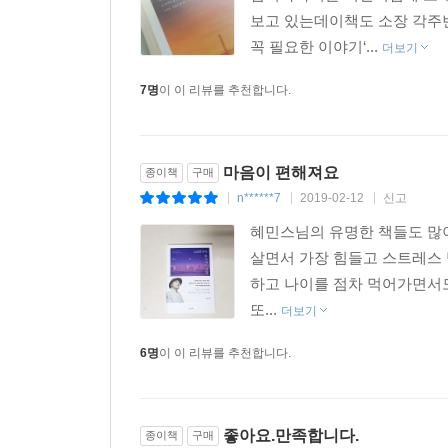
보고 있는데이책도 소장 각주
꼭 필요한 이야기‘...
더보기
7명
이 이 리뷰를 추천합니다.
마음이 편해져요
종이책
구매
n******7
2019-02-12
신고
|
|
|
혜민스님의 유명한 책들도 많이
살면서 가장 힘들고 스트레스
하고 나이를 점차 먹어가면서
또...
더보기
6명
이 이 리뷰를 추천합니다.
좋아요.만족합니다.
종이책
구매