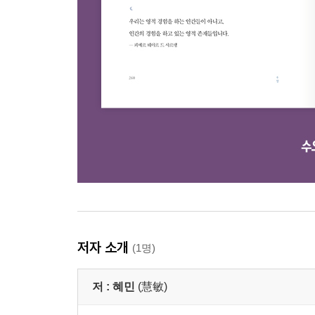
저자 소개
(1명)
저 :
혜민
(慧敏)