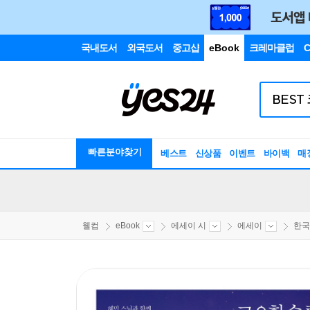
국내도서
외국도서
중고샵
eBook
크레마클럽
C
빠른분야찾기
베스트
신상품
이벤트
바이백
매
웰컴
eBook
에세이 시
에세이
한국