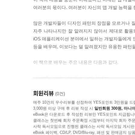
어댑터 패턴을 언제 사용하면 좋을까?
여러분의 몫이다. 여러분이 자신의 앱 개발 능력을 
위임 이해하기
Objective-C 프로토콜로 어댑터 패턴 구현하기
많은 개발자들이 디자인 패턴의 장점을 모르거나 잘
iOS 4 또는 5의 Objective-C 블록을 사용해서 
자주 나타나지만 잘 알려지지 않아서 제대로 활용
요약
iOS 애플리케이션 분야에서 일하는 개발자들에게 많
등을 배우며, 이보다는 덜 알려졌지만 유용한 패턴들
CHAPTER 9 브리지
브리지 패턴이란?
이 책으로 배우는 주요 내용은 다음과 같다.
브리지 패턴은 언제 사용하면 좋을까?
iOS의 가상 에뮬레이터 만들기
- 다양한 디자인 패턴들의 기본 개념들
요약
- 모바일 앱을 포함한 다양한 사례를 통해서 코드에
회원리뷰
- 디자인 패턴으로 우리 앱을 강인하게 만드는 설계
(0건)
CHAPTER 10 퍼사드
매주 10건의 우수리뷰를 선정하여 YES포인트 3만원을 드
퍼사드 패턴이란?
3,000원 이상 구매 후 리뷰 작성 시
일반회원 300원, 마니아
이 책의 대상 독자는 다음과 같다.
퍼사드 패턴은 언제 사용하면 좋을까?
eBook은 다운로드 후 작성한 리뷰만 YES포인트 지급됩니
서브 시스템의 여러 인터페이스들에 대해 단순화된
클래스는 첫번째 회차 주문확정 시점부터 마지막 회차 주문
- 아이폰이나 아이패드에서 실행되는 iOS 모바일 
TouchPainter 앱에 퍼사드 패턴 사용하기
사락 독서모임으로 진행된 클래스는 사락 독서모임 게시판
패턴을 적용하여 앱의 생산성과 효율성을 향상시키
eBook 페이백, CD/LP, DVD/Blu-ray, 패션 및 판매금
요약