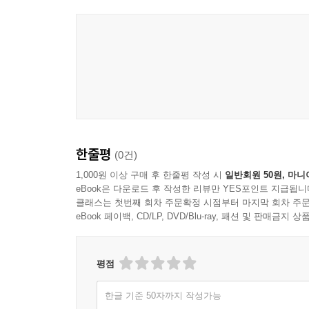
- 안드로이드 앱 전문 개발자이면서 디자인 패턴을
PART IV 객체의 분리
CHAPTER 11 미디에이터
미디에이터 패턴이란?
미디에이터 패턴은 언제 사용하면 좋을까?
TouchPainter 앱의 뷰 전환 관리하기
요약
한줄평
(0건)
CHAPTER 12 옵저버
1,000원 이상 구매 후 한줄평 작성 시
일반회원 50원, 마니
옵저버 패턴이란?
eBook은 다운로드 후 작성한 리뷰만 YES포인트 지급됩니
옵저버 패턴은 언제 사용하면 좋을까?
클래스는 첫번째 회차 주문확정 시점부터 마지막 회차 주문
모델-뷰-컨트롤러에 옵저버 패턴 사용하기
eBook 페이백, CD/LP, DVD/Blu-ray, 패션 및 판매금
코코아 터치 프레임워크에서 옵저버 패턴 사용하기
CanvasView의 스트로크 변경하기
평점
요약
한글 기준 50자까지 작성가능
PART V 추상 컬렉션