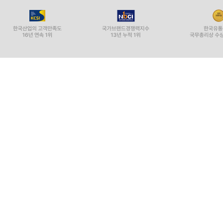
프록시 패턴은 언제 사용하면 좋을까?
가상 프록시를 사용해서 이미지를 지연-로드하기
코코아 터치 프레임워크의 프록시 패턴 사용
요약
PART IX 객체의 상태
CHAPTER 23 메멘토
메멘토 패턴이란?
메멘토 패턴은 언제 사용하면 좋을까?
TouchPainter에서 메멘토 패턴 사용하기
코코아 터치 프레임워크의 메멘토 패턴
요약
찾아보기