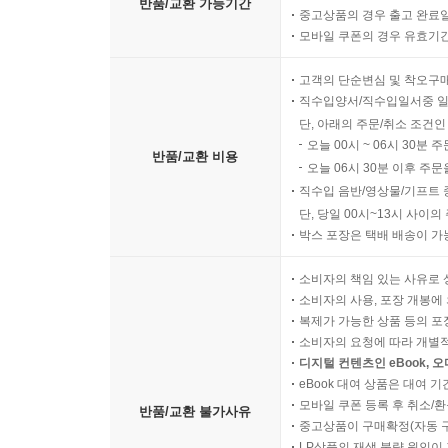
반품/교환 가능기간
요약
중고상품의 경우 출고 완료일
모바일 쿠폰의 경우 유효기간(
PART VII 알고리즘의 캡슐화
고객의 단순변심 및 착오구
CHAPTER 18 템플릿 메서드
직수입양서/직수입일서중 일
템플릿 메서드 패턴이란?
단, 아래의 주문/취소 조건인
템플릿 메서드는 언제 사용하면 좋을까?
오늘 00시 ~ 06시 30분 
반품/교환 비용
샌드위치를 만들기 위해 템플릿 메서드 사용하기
오늘 06시 30분 이후 주문
템플릿 메서드가 반드시 동작하게 만들기
직수입 음반/영상물/기프트 
템플릿 메서드에 추가 단계 넣기
단, 당일 00시~13시 사이
박스 포장은 택배 배송이 가
코코아 터치 프레임워크의 템플릿 메서드 사용
요약
소비자의 책임 있는 사유로 
소비자의 사용, 포장 개봉에 
CHAPTER 19 스트래티지
복제가 가능한 상품 등의 포장을 
스트래티지 패턴이란?
소비자의 요청에 따라 개별
디지털 컨텐츠인 eBook, 
스트래티지 패턴은 언제 사용하면 좋을까?
eBook 대여 상품은 대여 기
UITextField에 데이터 검사 스트래티지 적용하기
모바일 쿠폰 등록 후 취소/환
반품/교환 불가사유
요약
중고상품이 구매확정(자동 
LP상품의 재생 불량 원인이 기