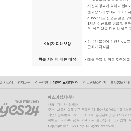
시간의 경과에 의해 재판매가
CHAPTER 20 커맨드
전자상거래 등에서의 소비자
커맨드 패턴이란?
eBook 세트 상품은 일괄 
커맨드 패턴은 언제 사용하면 좋을까?
1개의 상품으로 취급 및 판매
우, 세트 상품 전부 및 세트
코코아 터치 프레임워크의 커맨드 패턴 사용
TouchPainter의 Undo/Redo 구현하기
상품의 불량에 의한 반품, 교
소비자 피해보상
그 외에 커맨드 뒰체가 할 수 있는 것은?
준하여 처리됨
요약
환불 지연에 따른 배상
대금 환불 및 환불 지연에 
PART VIII 성능과 객체 액세스
CHAPTER 21 플라이웨이트
회사소개
인재채용
이용약관
개인정보처리방침
청소년보호정책
도서홍보안내
플라이웨이트 패턴이란?
플라이웨이트 패턴은 언제 사용하면 좋을까?
꽃의 풀(pool)을 생성하기
대표 : 김석환, 최세라
요약
주소 : 서울시 영등포구 은행로 11, 5층~6층(여의도동,일신
사업자등록번호 : 229-81-37000 통신판매업신고 : 제 200
이메일 : yes24help@yes24.com 호스팅 서비스사업자 :
CHAPTER 22
Copyright ⓒ YES24 Corp. All Rights Reserved.
프록시 패턴이란?