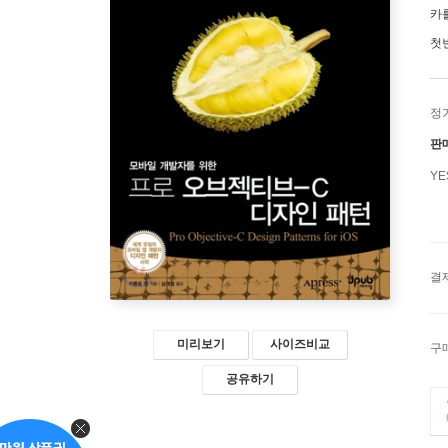
카
첫
정
판
Y
결
미리보기
사이즈비교
구
공유하기