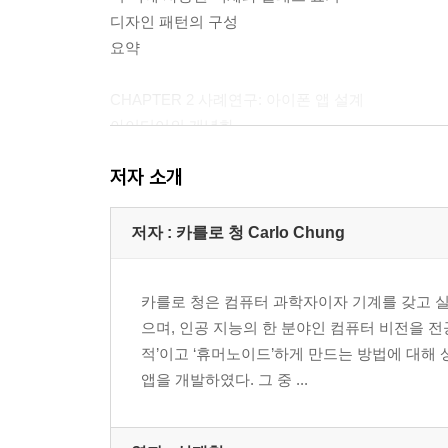
디자인 패턴의 구성
요약
CHAPTER 2 사례연구: 아이폰 앱 설계
아이디어의 개념화
룩앤필 설계
저자 소개
아키텍처 설계
사용했던 디자인 패턴들
요약
저자 : 카를로 청 Carlo Chung
PART II 객체 생성
카를로 청은 컴퓨터 과학자이자 기계를 갖고 
CHAPTER 3 프로토타입
으며, 인공 지능의 한 분야인 컴퓨터 비전을 전
프로토타입 패턴이란?
적’이고 ‘휴머노이드’하게 만드는 방법에 대해
프로토타입 패턴은 언제 사용하면 좋을까?
앱을 개발하였다. 그 중 ...
얕은 복사 vs. 깊은 복사
코코아 터치 프레임워크의 객체 복사 사용하기
Mark 복합 객체의 복사 메서드 구현하기