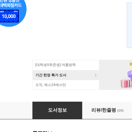
[대학생X취준생] 여름방학
기간 한정 특가 도서
오직, 예스24에서만
프로 오브젝티브-C 디자인 패턴
도서정보
리뷰/한줄평
(0/0)