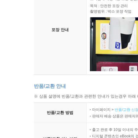
비지터 패턴을 언제 사용하면 좋을까?
목적 : 안전한 포장 관리
비지터를 사용해서 TouchPainter의 Mark 그리기
촬영범위 : 박스 포장 작업
그 밖에 비지터가 할 수 있는 일은?
비지터 대신 카테고리를 사용할 수 없을까?
포장 안내
요약
CHAPTER 16 데코레이터
데코레이터 패턴이란?
데코레이터 패턴은 언제 사용하면 좋을까?
객체의 “껍데기(외부적)” 변경 vs. “알맹이(내부적)”
UIImage의 이미지 필터 만들기
반품/교환 안내
요약
※ 상품 설명에 반품/교환과 관련한 안내가 있는경우 아래 
CHAPTER 17 책임 연쇄
마이페이지 >
반품/교환 신청
반품/교환 방법
책임 연쇄 패턴이란?
판매자 배송 상품은 판매자와
책임 연쇄 패턴은 언제 사용하면 좋을까?
출고 완료 후 10일 이내의 
RPG 게임에서 책임 연쇄 사용하기
디지털 콘텐츠인 eBook의 