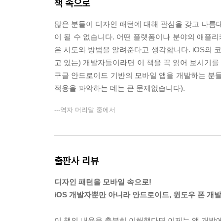
책 속으로
빌더 패턴이란?
빌더 패턴은 언제 사용하면 좋을까?
많은 분들이 디자인 패턴에 대해 관심을 갖고 나름대
추적 게임의 캐릭터 만들기
이 될 수 없습니다. 어떤 플랫폼이나 분야의 애플
요약
은 시도와 방법을 알려준다고 생각합니다. iOS의
고 있는) 개발자들이라면 이 책을 꼭 읽어 보시기를 
CHAPTER 7 싱글톤
구글 안드로이드 기반의 모바일 앱을 개발하는 분들도
싱글톤 패턴이란?
적용을 파악하는 데는 큰 문제없습니다).
싱글톤 패턴은 언제 사용하면 좋을까?
Objective-C로 싱글톤 구현하기
---역자 머리말 중에서
싱글톤의 서브 클래스 만들기
스레드에서의 안전
코코아 터치 프레임워크의 싱글톤 사용
요약
출판사 리뷰
디자인 패턴을 모바일 속으로!
PART III 인터페이스 맞추기
iOS 개발자뿐만 아니라 안드로이드, 윈도우 폰 개
CHAPTER 8 어댑터
어댑터 패턴이란?
이 책의 내용을 충분히 이해했다면 이제는 앱 개발에