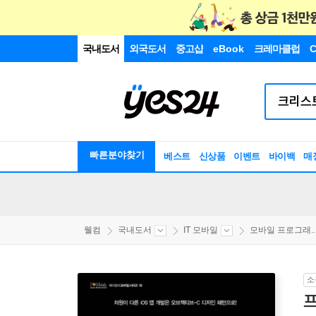
국내도서
외국도서
중고샵
eBook
크레마클럽
C
빠른분야찾기
베스트
신상품
이벤트
바이백
매
웰컴
국내도서
IT 모바일
모바일 프로그래..
소