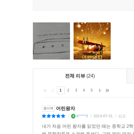
전체 리뷰
(24)
1
2
3
4
5
어린왕자
종이책
k*****3
2013-07-31
신고
|
|
|
내가 처음 어린 왕자를 읽었던 때는 중학교 2
해 문학작품을 소개해 주셨다. 그때 제일 먼저 