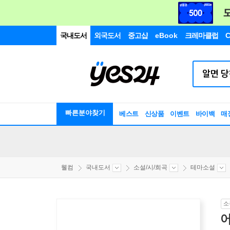
국내도서
외국도서
중고샵
eBook
크레마클럽
C
빠른분야찾기
베스트
신상품
이벤트
바이백
매
웰컴
국내도서
소설/시/희곡
테마소설
소