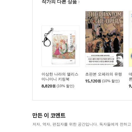
작가의 다른 상품
이상한 나라의 앨리스
초판본 오페라의 유령
미니미니 키링북
론
15,120
원
(10% 할인)
공
8,820
원
(10% 할인)
9
만든 이 코멘트
저자, 역자, 편집자를 위한 공간입니다. 독자들에게 전하고