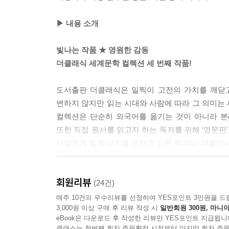
▶ 내용 소개
빛나는 작품 ★ 영원한 감동
더클래식 세계문학 컬렉션 세 번째 작품!
도서출판 더클래식은 일찍이 고전의 가치를 깨닫고
변하지 않지만 읽는 시대와 사람에 따라 그 의미는
컬렉션은 단순히 외국어를 옮기는 것이 아니라 본
또한 직접 원서를 읽고자 하는 독자를 위해 ‘영문판
사람에게 함께 읽기를 권하고 싶은 책이다. 더클래
전 세계 1억 부 이상 판매 기록, 160개국 언어로 번
회원리뷰
모든 고전 애호가의 통과의례 작품
(24건)
매주 10건의 우수리뷰를 선정하여 YES포인트 3만원을 드
3,000원 이상 구매 후 리뷰 작성 시
일반회원 300원, 마니아
순수성을 허락하지 않는 세상에서 끊임없이 방황
eBook은 다운로드 후 작성한 리뷰만 YES포인트 지급됩니
비행사처럼 그는 실제로 항공기를 운행하는 사람
클래스는 첫번째 회차 주문확정 시점부터 마지막 회차 주문