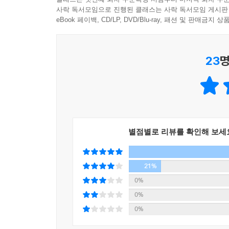
작가기도 했다. 세상을 바꿀 수는 없지만 희망의 인
사락 독서모임으로 진행된 클래스는 사락 독서모임 게시판
소행성에서 지구까지 여행하면서 어린 왕자가 만나는 
eBook 페이백, CD/LP, DVD/Blu-ray, 패션 및 판매금
지리학자는 세상의 모순을 보여 준다. 그들이 가진 
여행의 종착점인 지구에는 특히 많은 모순이 존재한
23
명
어린 왕자가 말하는 지구의 어른들은 외면, 명예, 
우리는 어린 왕자를 통해 그동안 잊고 지냈던 삶의 
그것이다.
생텍쥐페리의 《어린 왕자》는 “독서하는 사람들의 통
출간 이후 꾸준히 사랑받아 스테디셀러로 자리매김
하는 걸작이다. 생텍쥐페리만의 따뜻한 문체와 상상
별점별로 리뷰를 확인해 보세
“《어린 왕자》는 아이들의 이야기지만, 어른도 반드
21%
0%
0%
0%