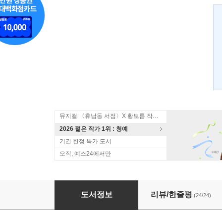
뮤지컬 〈휴남동 서점〉X 황보름 작가 북토크
2026 젊은 작가 1위 : 청예
기간 한정 특가 도서
오직, 예스24에서만
어린 왕자
도서정보
리뷰/한줄평
(24/24)