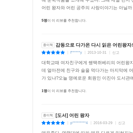
어린 왕자와 어린 공주의 사랑이야기는 아닐까 상상
5명
이 이 리뷰를 추천합니다.
감동으로 다가온 다시 읽은 어린왕자
종이책
f******y
2013-10-31
신고
|
|
|
대학교때 여자친구에게 쌩땍쥐베리의 어린왕자의
데 얼마전에 친구와 술을 먹다가는 마지막에 어
가 있냐?오늘 명예로운 회원인 이진아 도서관에서
1명
이 이 리뷰를 추천합니다.
[도서] 어린 왕자
종이책
p*********4
2016-03-29
신고
|
|
|
매우좋다. 연령대에 따라 매우 다르게 읽혀지는