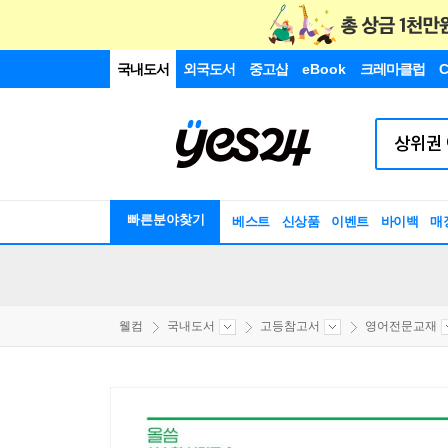
국내도서
외국도서
중고샵
eBook
크레마클럽
C
빠른분야찾기
베스트
신상품
이벤트
바이백
매
웰컴
국내도서
고등참고서
영어전문교재