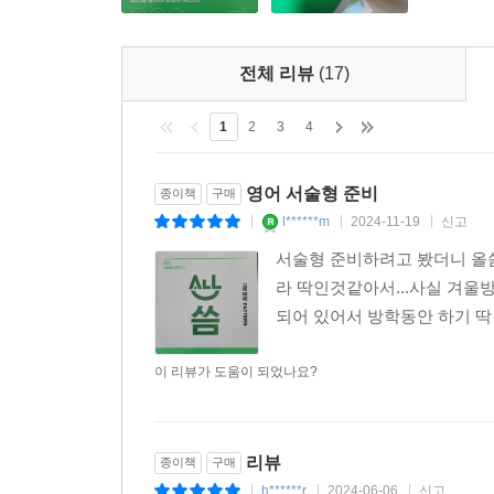
전체 리뷰
(17)
1
2
3
4
영어 서술형 준비
종이책
구매
l******m
2024-11-19
신고
|
|
|
서술형 준비하려고 봤더니 올씀
라 딱인것같아서...사실 겨울방학
되어 있어서 방학동안 하기 딱
이 리뷰가 도움이 되었나요?
리뷰
종이책
구매
h******r
2024-06-06
신고
|
|
|