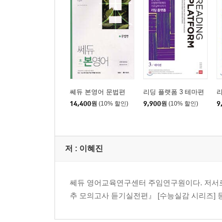
쎄듀 본영어 문법편
리딩 플랫폼 3 테마편
리
14,400
원
(10% 할인)
9,900
원
(10% 할인)
9
저 :
이혜진
쎄듀 영어교육연구센터 주임연구원이다. 저서로는
추 모의고사 듣기실전편』 [수능실감 시리즈] 등