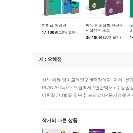
어휘끝 어원편
쎄듀 빈순삽함 전략편
초
+ 실전편 세트
3
17,100
원
(10% 할인)
35,100
원
(10% 할인)
1
저 :
오혜정
현재 쎄듀 영어교육연구센터장이다. 저서: 첫단추
PLAN A <독해> 오답백서 / 빈칸백서 / 수능
어휘끝 / 어법끝 첫단추 모의고사<듣기유형편·문법어볍
작가의 다른 상품