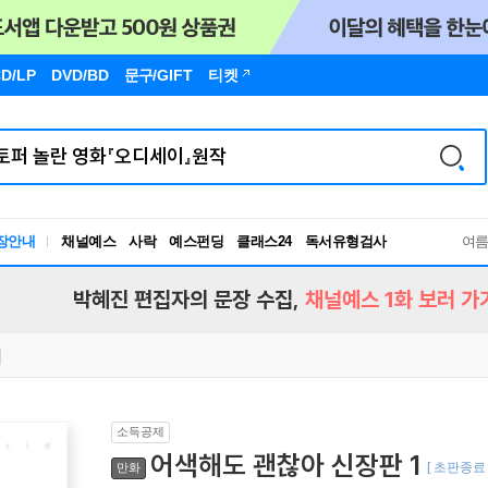
D/LP
DVD/BD
문구
/GIFT
티켓
장안내
채널예스
사락
예스펀딩
클래스24
독서유형검사
여
RBTI Lab
독서유형검사
박혜진 편집자의 문장 수집,
채널예스 1화 보러 가
소득공제
어색해도 괜찮아 신장판 1
[ 초판종료 
만화