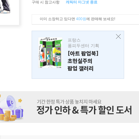
구매 시 참고사항
캐릭터 마그넷 종료
이미 소장하고 있다면
400원
에 판매해 보세요!
프랑스
퐁피두센터 기획
[아트 팝업북]
초현실주의
팝업 갤러리