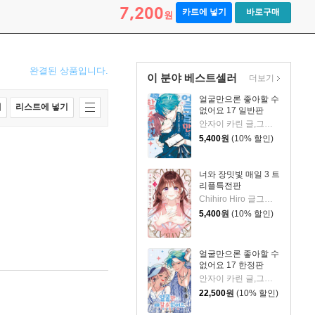
7,200
카트에 넣기
바로구매
원
완결된 상품입니다.
이 분야 베스트셀러
더보기
얼굴만으론 좋아할 수
매
리스트에 넣기
없어요 17 일반판
안자이 카린 글,그림/이소연 역
5,400
원
(10% 할인)
너와 장밋빛 매일 3 트
리플특전판
Chihiro Hiro 글그림/이소연 역
5,400
원
(10% 할인)
얼굴만으론 좋아할 수
없어요 17 한정판
안자이 카린 글,그림/이소연 역
22,500
원
(10% 할인)