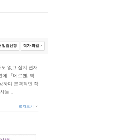
 알림신청
작가 파일
도 없고 잡지 연재
년에 「메르헨, 백
수상하며 본격적인 작
들...
펼쳐보기