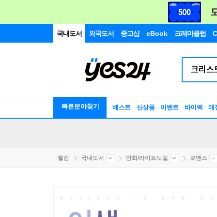
국내도서
외국도서
중고샵
eBook
크레마클럽
C
빠른분야찾기
베스트
신상품
이벤트
바이백
매
웰컴
국내도서
만화/라이트노벨
로맨스