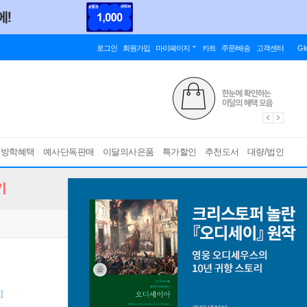
로그인
회원가입
마이페이지
카트
주문/배송
고객센터
Gl
름방학혜택
예사단독판매
이달의사은품
특가할인
추천도서
대량/법인
기
]