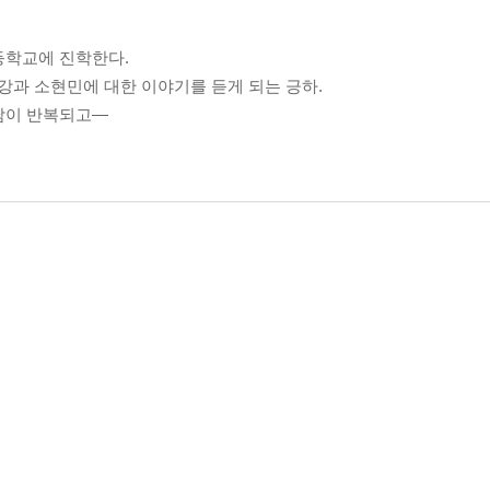
등학교에 진학한다.
과 소현민에 대한 이야기를 듣게 되는 긍하.
남이 반복되고―