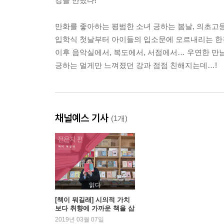
강을 만났다!”
만화를 좋아하는 평범한 소녀 긍하는 봄날, 의초고
입학식 첫날부터 아이들의 입소문에 오르내리는 한강
이후 음악실에서, 복도에서, 서점에서… 우연한 만
긍하는 멀게만 느껴졌던 강과 점점 친해지는데…!
채널예스 기사
(1개)
읽다
[책이 뭐길래] 시의적 가치
보다 취향에 가까운 책을 삽
니다 - 전은지 편
2019년 03월 07일