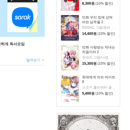
6,300
원
(10% 할인)
만화 우리 집에 갇혀
버린 남주들 2
ROSAC 그림/초바 글/김지아 원저
14,400
원
(10% 할인)
꾸준하게 독서모임
만화 사랑받는 막내는
처음이라 2
와와치 그림/나정 글/미래나비 원저
펼쳐보기
15,300
원
(10% 할인)
최애에게 러브 바이트
8
스즈키 줄리에타 글그림
5,400
원
(10% 할인)