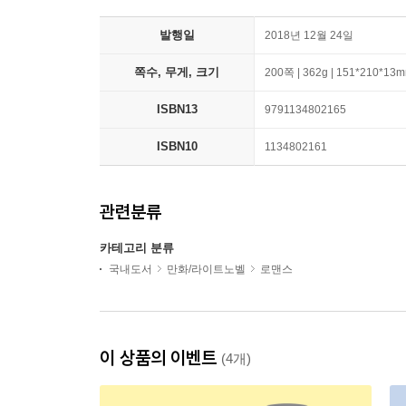
발행일
2018년 12월 24일
쪽수, 무게, 크기
200쪽 | 362g | 151*210*13
ISBN13
9791134802165
ISBN10
1134802161
관련분류
카테고리 분류
국내도서
만화/라이트노벨
로맨스
이 상품의 이벤트
(4개)