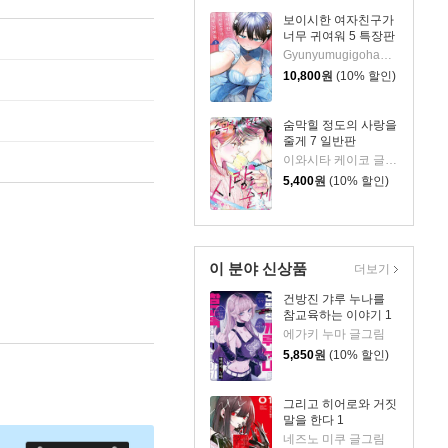
보이시한 여자친구가
너무 귀여워 5 특장판
Gyunyumugigohan 글,그림/심이슬 역
10,800
원
(10% 할인)
숨막힐 정도의 사랑을
줄게 7 일반판
이와시타 케이코 글그림
5,400
원
(10% 할인)
이 분야 신상품
더보기
건방진 갸루 누나를
참교육하는 이야기 1
에가키 누마 글그림
5,850
원
(10% 할인)
그리고 히어로와 거짓
말을 한다 1
네즈노 미쿠 글그림