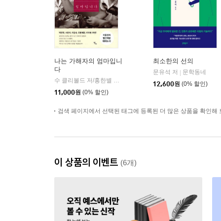
나는 가해자의 엄마입니
최소한의 선의
다
문유석 저
문학동네
|
수 클리볼드 저/홍한별 역
반비
|
12,600
원
(0% 할인)
11,000
원
(0% 할인)
검색 페이지에서 선택된 태그에 등록된 더 많은 상품을 확인해 
이 상품의 이벤트
(6개)