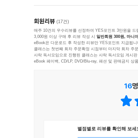
『이 아이들에게도 아버지가 필요합니다』에는 저자
회원리뷰
위기에 처했음에도 치료해 줄 형편이 되질 않아 
(17건)
아버지, 학교폭력의 후유증으로 망가져가는 아이
매주 10건의 우수리뷰를 선정하여 YES포인트 3만원을 드
3,000원 이상 구매 후 리뷰 작성 시
일반회원 300원, 마니아
의존증으로 아이에게 습관적인 폭력을 행사했다가
eBook은 다운로드 후 작성한 리뷰만 YES포인트 지급됩니
살아가는 아버지들의 민낯이 아플 만큼 생생하게 드
클래스는 첫번째 회차 주문확정 시점부터 마지막 회차 주문
사락 독서모임으로 진행된 클래스는 사락 독서모임 게시판
무능하든 무심하든, 약한 아버지든 강한 아버지든 
eBook 페이백, CD/LP, DVD/Blu-ray, 패션 및 판매금
이전에 한 사람의 아버지로서, 지구의 중력보다 강
눈시울을 적시기도 하고, 소통 부족으로 가족 안에
16
명
수 없는 인면수심의 아버지에게는 평정심을 잃고 거
저자가 이처럼 법정에서 만난 소년들의 사연을 통
거울이자 우리 사회의 표상이기 때문이다. 표류하
바로 설 수 있고, 우리 사회도 바로 설 수 있다는
드리워져 있다. 저자가 법정에서 만난 무너지고 흔
별점별로 리뷰를 확인해 보세