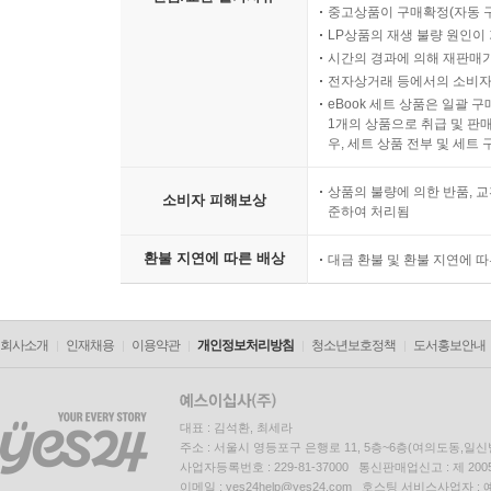
중고상품이 구매확정(자동 
LP상품의 재생 불량 원인이 기
시간의 경과에 의해 재판매가
전자상거래 등에서의 소비자
eBook 세트 상품은 일괄 
1개의 상품으로 취급 및 판매
우, 세트 상품 전부 및 세트
상품의 불량에 의한 반품, 교
소비자 피해보상
준하여 처리됨
환불 지연에 따른 배상
대금 환불 및 환불 지연에 
회사소개
인재채용
이용약관
개인정보처리방침
청소년보호정책
도서홍보안내
대표 : 김석환, 최세라
주소 : 서울시 영등포구 은행로 11, 5층~6층(여의도동,일신
사업자등록번호 : 229-81-37000 통신판매업신고 : 제 200
이메일 : yes24help@yes24.com 호스팅 서비스사업자 :