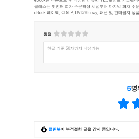
eBook은 다운로드 후 작성한 리뷰만 YES포인트 지급됩니
클래스는 첫번째 회차 주문확정 시점부터 마지막 회차 주문
eBook 페이백, CD/LP, DVD/Blu-ray, 패션 및 판매금
저자는 그동안 부산과 경남 지역에만 12곳의 청
기울여 왔다. 그 결과 청소년회복센터에서 지낸 아이
힘든 조건에도 불구하고 저자와 함께하며 또 다른
평점
가능했던 일이다. 저자는 그들의 이야기를 통해 
마치 한 편의 영화처럼 감동적으로 보여준다. “한
한글 기준 50자까지 작성가능
여러 사람의 손길이 필요하다. 그리고 아이들은 
속에서 자아 존중감을 키워 나간다.
또한 부모로부터 버림받고 사회에서도 냉대 받은 
5
명
주는 일이말로 아이들이 더 깊은 범죄의 구렁에서 
어깨 위에서 목말을 타고 놀았던 기억처럼 소소하
하려는 일 또한 아이들에게 잃어버린 추억을 소급하여
보지 못한 아름다운 추억을 함께 쌓아 나감으로써 
‘천종호 판사와 함께 세상을 만들어가는 사람들’
클린봇
이 부적절한 글을 감지 중입니다.
사람의 마음을 움직이는 것은 결국 사랑이라는 오래