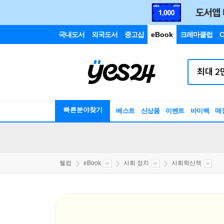
국내도서
외국도서
중고샵
eBook
크레마클럽
C
빠른분야찾기
베스트
신상품
이벤트
바이백
매
웰컴
eBook
사회 정치
사회학산책