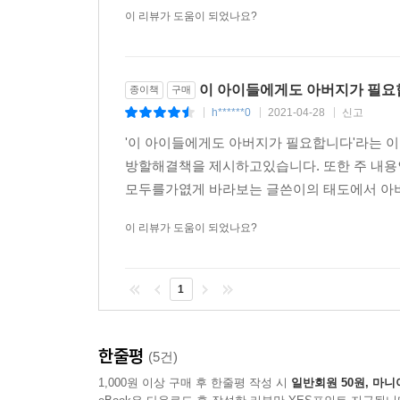
이 리뷰가 도움이 되었나요?
“이 아이들에게도 아버지가 필요합니다.”
법정에서는 소년들이 정신 차리기를 바라는 마음에
이 아이들에게도 아버지가 필
종이책
구매
흘리고, 소년들을 위한 일이라면 어디든 마다않고 
h******0
2021-04-28
신고
부르거나 “판사님이 정말 우리 아빠였으면 좋겠다.
|
|
|
아버지가 그리웠으면 자신들에게 처분을 내리는 판
'이 아이들에게도 아버지가 필요합니다'라는 
아버지의 마음으로 써내려간 글이기도 하다.
방할해결책을 제시하고있습니다. 또한 주 내용
모두를가엾게 바라보는 글쓴이의 태도에서 아
책을 펼치면 자식이 잘못될까 봐 엄하게 호통을 
이 리뷰가 도움이 되었나요?
빛처럼 흘러나온다. “저도 아빠 없이 자랐습니다
뛰어난 춤 실력을 지녔음에도 한 번의 실수로 법
이야기를 들려주며 처분 대신 합의를 권하는가 하면
1
빌며 용돈을 부쳐 주는 판사.
그가 이처럼 우리 사회에서 추방당한 아이들에게 관
한줄평
(5건)
잘 살면 된다는 편협하고 눈 먼 이기심이 오히려 내
1,000원 이상 구매 후 한줄평 작성 시
일반회원 50원, 마니
한다. 미래 사회의 주역인 내 자녀의 안녕을 바란다