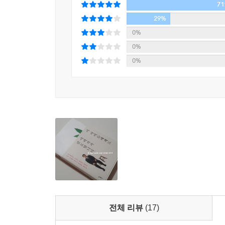
7
아버지들은 모두 어디로 갔을까?
29%
아버지가 사라진 길 위에서 위태롭게 흔들리는 아
0%
0%
경기 침체가 장기화되면서 고단한 아버지들을 위무
0%
책은 단순한 위로나 조언이 아닌, 아버지 부재가 가
울림이 예사롭지 않다.
소년법정에는 죄를 저지른 소년과 소년의 보호자가 
자리에 있어야 할 아버지의 모습은 보이질 않았다
있어도 출석하지 않는 경우가 태반이었기 때문이
영웅이자 거인의 어깨처럼 세상을 이해하는 통로가
자격을 스스로 박탈한 불량한 아버지들이 그 자리를
우려를 감추지 않으며 아버지가 살아 있어야 가정도
아버지는 자기 안의 남성적 욕망을 누르고 가족을 
전체 리뷰
(17)
피우고 그네에 못을 박아주며 저녁 바람에 문을 