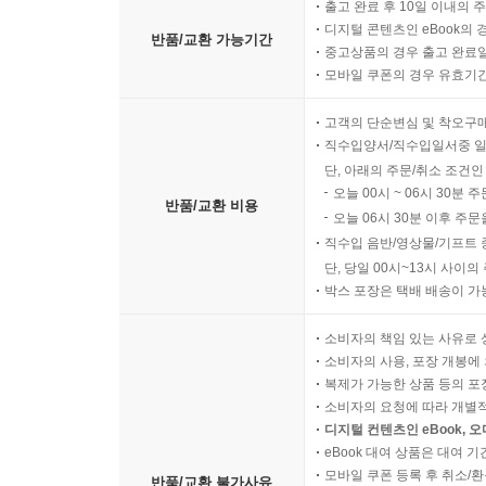
출고 완료 후 10일 이내의 
디지털 콘텐츠인 eBook의 
반품/교환 가능기간
중고상품의 경우 출고 완료일
모바일 쿠폰의 경우 유효기간(
고객의 단순변심 및 착오구
직수입양서/직수입일서중 일
단, 아래의 주문/취소 조건인
오늘 00시 ~ 06시 30분 
반품/교환 비용
오늘 06시 30분 이후 주문
직수입 음반/영상물/기프트 
단, 당일 00시~13시 사이
박스 포장은 택배 배송이 가
소비자의 책임 있는 사유로 
소비자의 사용, 포장 개봉에 
복제가 가능한 상품 등의 포장을 
소비자의 요청에 따라 개별
디지털 컨텐츠인 eBook, 
eBook 대여 상품은 대여 기
모바일 쿠폰 등록 후 취소/환
반품/교환 불가사유