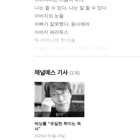
나는 할 수 있다, 나는 잘 할 수 있다
아버지의 눈물
아빠가 잘못했다, 용서해라
아버지 패러독스
두 어머니와 한 아들
가출하지 않겠다면 아빠와 이혼할게
아버지라는 이름이 부끄러운 사람들
니 죽이고 10호 갈란다
채널예스 기사
이 아이들의 울음소리가 들리지 않는가요?
(1개)
아빠가 우시는데요
아름다운 황혼을 소망하며
2부 아버지의 마음
저도 아빠 없이 자랐어요
읽다
법정에서 비보이 댄스를
박상률 “유일한 취미는 독
서”
도대체 어떤 내용이기에
2020년 01월 29일
친구야, 힘내라