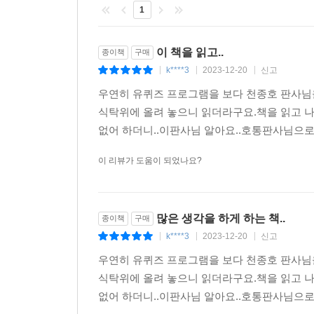
존재가 우리가 알고 있는 아버지의 모습인 것이
1
뜻이기도 하다. 아버지가 지키는 것은 가정의 울타
말한다. ‘울타리가 되어 주고 양심을 지키라고 낮
이 책을 읽고..
종이책
구매
불안한 야생의 삶을 이어 갈 수밖에 없고, 청소년 
k****3
2023-12-20
신고
|
|
|
우연히 유퀴즈 프로그램을 보다 천종호 판사님
나날이 늘어나는 청소년 강력 범죄를 바라보는 사람
식탁위에 올려 놓으니 읽더라구요.책을 읽고 나
그러나 그 말은 우리 사회와 어른들이 보호자로서의
없어 하더니..이판사님 알아요..호통판사님으로
‘제대로 된 아버지 노릇’임을 아프게 일깨워 주는
것을 간곡히 호소하고 있다.
이 리뷰가 도움이 되었나요?
“아이들은 아버지의 등을 보고 자란다.”는 말을 
아버지가 없는 아이들에게는 사회가 그 역할을 대신
많은 생각을 하게 하는 책..
종이책
구매
몰린 아이들에게 필요한 것은 격리나 단순한 보호
k****3
2023-12-20
신고
|
|
|
사회의 구성원으로 건강하게 자랄 수 있도록 누군가
분명하게 제시함으로써 우리 사회가 보다 건강하고 
우연히 유퀴즈 프로그램을 보다 천종호 판사님
식탁위에 올려 놓으니 읽더라구요.책을 읽고 나
없어 하더니..이판사님 알아요..호통판사님으로
천종호 판사가 우리 사회에 던지는 따듯한 메시지