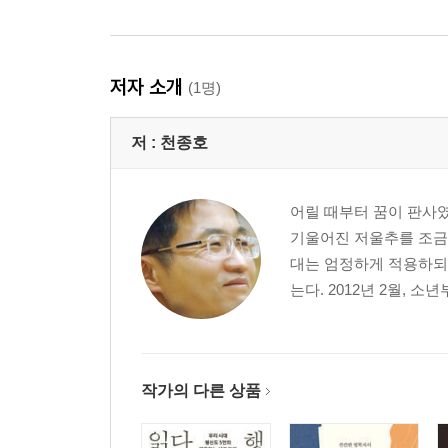
매일 부처님께 기도하고 있습니다
울지 마, 할아버지
언제쯤 철들 거야
저자 소개
(1명)
판사님 때문에 배고파도 참았어요
아이들은 아버지의 등을 보며 자란다
저 :
천종호
제가 식당 주인이라면 데리고 일하고 싶은 아이입
나는 오늘도 아이들을 향한 기다림을 계속합니다
아빠 같은 판사님, 무지 사랑합니다
어릴 때부터 꿈이 판사였
얘들아 고맙다, 그리고 사랑한다
기울어진 저울추를 조금
대는 엄정하게 적용하되 
* 일본 아동자립지원시설 방문기
는다. 2012년 2월, 
* 국회의장님께 드리는 호소문
* 천종호 판사와 함께 세상을 만들어가는 사람들
작가의 다른 상품