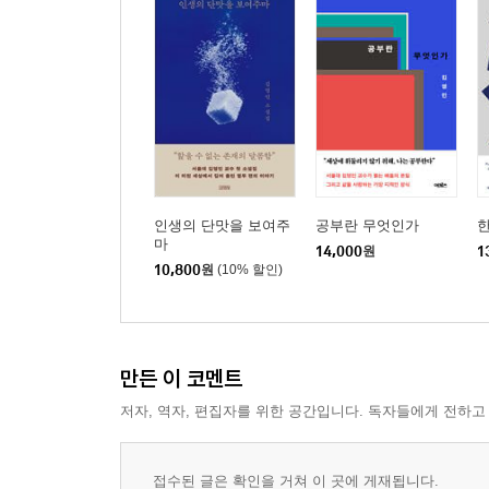
하데스와 시시포스 191
개돼지 사태와 관련하여 교육부가 할 일 195
소반과 숟가락 200
여름에 생각하는 중세의 겨울 204
광복의 의미 208
소변의 추억 212
단군에서 근대화까지 216
뱃살이 꾸는 꿈 220
인생의 단맛을 보여주
공부란 무엇인가
이제 깨어나실 시간입니다 224
마
14,000
원
1
10,800
원
(10% 할인)
그들은 올 것이다 228
호두주먹이라 불린 사나이 232
칼럼을 위한 칼럼 236
만든 이 코멘트
4부 이 세상 것이면서 이 세상 것이 아닌 것들에 대
저자, 역자, 편집자를 위한 공간입니다. 독자들에게 전하고
내 인생의 영화: 안토니아스 라인 243
설원에 핀 장미 아닌 꽃: 홍상수의 초기 영화 264
박식하고, 로맨틱하고, 예술적인 살인마: 한니발 렉터
접수된 글은 확인을 거쳐 이 곳에 게재됩니다.