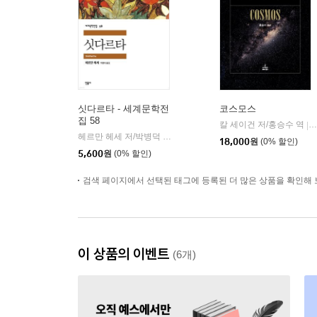
싯다르타 - 세계문학전
코스모스
집 58
칼 세이건 저/홍승수 역
|
헤르만 헤세 저/박병덕 역
민음사
|
18,000
원
(0% 할인)
5,600
원
(0% 할인)
검색 페이지에서 선택된 태그에 등록된 더 많은 상품을 확인해 
이 상품의 이벤트
(6개)