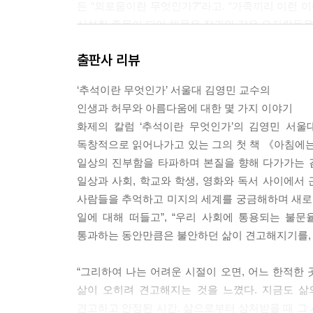
든 “외로움이란 무엇인가?”라고. “가족끼리 이런 
신성한 주문이 되어 해묵은 잡귀와 같은 오지랖들을
출판사 리뷰
애써 시험공부를 해서 기왕에 대학에 들어왔다면, 
고양이처럼 그러한 사치스러운 지적 경험을 찾아 캠
‘추석이란 무엇인가’ 서울대 김영민 교수의
을 그 환한 앎에서 얻어야 한다. 세상에는 자신이 진
인생과 허무와 아름다움에 대한 몇 가지 이야기
능 이후]에서
화제의 칼럼 ‘추석이란 무엇인가’의 김영민 서울
독창적으로 읽어나가고 있는 그의 첫 책 《아침에는
미래에 우리가 죽음을 앞두고 스스로의 삶을 평가할 
일상의 진부함을 타파하며 본질을 향해 다가가는 김
나 사회적 명예를 누렸느냐, 누가 오래 살았느냐의 
일상과 사회, 학교와 학생, 영화와 독서 사이에서
고 있느냐는 것입니다. 그럼 어떤 것이 좋은 이야기
사람들을 추억하고 미지의 세계를 궁금해하며 새로운
일에 대해 떠들고”, “우리 사회에 통용되는 불문
모든 이야기에 끝이 있듯이, 인생에도 끝이 있다. 
통과하는 동안만큼은 불안하던 삶이 견고해지기를, 
가 좌우된다. 결말이 어떠하냐에 따라 그동안 진행되
산다”는 말의 의미다. [어떤 자유와 존엄을 선택할 
“그리하여 나는 어려운 시절이 오면, 어느 한적한 
삶이 오히려 견고해지는 것을 느꼈다. 지금도 삶
--- 본문 중에서
견고하고 안정된 시간. 삶으로부터 상처받을 때 그