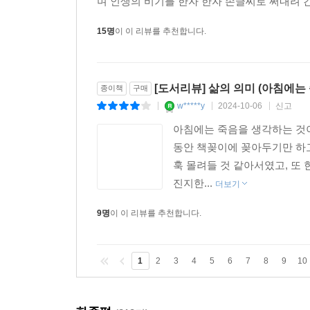
며 인생의 비기를 한자 한자 손글씨로 써내려 간 
15명
이 이 리뷰를 추천합니다.
[도서리뷰] 삶의 의미 (아침에는
종이책
구매
w*****y
2024-10-06
신고
|
|
|
아침에는 죽음을 생각하는 것
동안 책꽂이에 꽂아두기만 하고
훅 몰려들 것 같아서였고, 또
진지한...
더보기
9명
이 이 리뷰를 추천합니다.
1
2
3
4
5
6
7
8
9
10