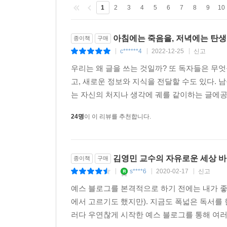
일상과 사회, 영화와 책에 대한 이야기까지 많은
1
2
3
4
5
6
7
8
9
10
내보이는 시선이다. 그는 가르치는 자의 정체성을 숨
앞을 내다볼 수 없는 미래에 대한 불안으로 힘들
아침에는 죽음을, 저녁에는 탄
종이책
구매
지나갔다. 청춘은 뭐든지 할 수 있는 나이라고, 언제
c******4
2022-12-25
신고
|
|
|
세상 어떤 존재보다 학생들을 아끼는, 사려 깊은, 
우리는 왜 글을 쓰는 것일까? 또 독자들은 무엇
이야기한다. 졸업식 축사를 통해 기성세대의 세
고, 새로운 정보와 지식을 전달할 수도 있다.
남긴다.
는 자신의 처지나 생각에 궤를 같이하는 글에공감
“스스로의 삶을 평가할 때 적용되어야 할 평가 기준
24명
이 이 리뷰를 추천합니다.
누가 오래 살았느냐의 문제는 아닙니다. 제가 보
_115쪽
김영민 교수의 자유로운 세상 
종이책
구매
소소한 근심: 우리 모두가 불확실성을 삶으로 받아
s****6
2020-02-17
신고
|
|
|
찰나의 행복보다 소소한 근심을 누리며 살기를
《아침에는 죽음을 생각하는 것이 좋다》에는 총 56
예스 블로그를 본격적으로 하기 전에는 내가 좋
경험한 이야기들은 차라투스트라와 전도연 배우의 
에서 고르기도 했지만). 지금도 폭넓은 독서를
독자의 특권이라지만, 되도록 이 책에서 너무 그
러다 우연찮게 시작한 예스 블로그를 통해 여러