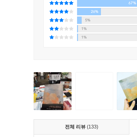
67%
“맛없는 디저트를 먹기에 인생이 너무 짧잖아요.”
에세이스트 김영민이 독보적인 주목을 받는 이유는
26%
없는 리듬감과 유머, 해학이 깃든 단단하며 유연
5%
신랄함을 일정 수준 이상 담는 건 금기처럼 여겨
1%
일색이었다. 하지만 김영민 교수의 글은 그 장벽 너
1%
매력적으로 다가갈 수 있게끔 절묘한 리듬감을 글에
진지함이라는 굴레 바깥에서 취향을 과감히 드러내며
있다. 거기다 그의 필력, 감각, 지식, 경험 등이 
“제 글에 리듬이 있는지는 모르지만 저는 글에 리
사람들은 글을 읽을 수가 있기 때문에 웬만하면 그
말하는 재미는 굉장히 폭넓은 의미를 함의하고 있
짧잖아요.” _307쪽
스승: 근거 없는 희망을 판매하는 스승이 아니라
제자와 함께 배우는 도반으로서의 선생의 면모
전체 리뷰
(133)
“희미한 희망 속에서 그들을 조심스레 염려한다”