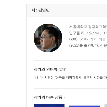
서울대학교의 정체성 125
저 :
김영민
위력이란 무엇인가 129
졸업의 몽타주 134
마지막 수업의 상상 138
서울대학교 정치외교학부
연구를 하고 있으며, 그 연장
3부 고독과 이웃하며 _ 사회에서
ught》(2017)와 
6월의 냄새 145
(2021)를 출간했다. 
응답하라 1988 149
희망을 묻다 153
광장으로 157
헌법재판소의 결정을 기다리는 자세 161
작가와 인터뷰
(2개)
공화국 찬가 166
[읽다]
김영민 “한국을 재점검하자, 모색의 시간을 가
대선 후보와 토론하는 법 170
어떤 자유와 존엄을 선택할 것인가 174
참사는 오래 지속된다 179
작가의 다른 상품
보이지 않는 나라 183
사라지는 사람들 187