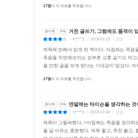
한국을 부흥시킬 분명한 청사진을 제시하는 책이나,
17명
이 이 리뷰를 추천합니다.
것이 그의 바람이다. 많은 것들에 확신이 없지만 그
삶으로 받아들이며, 큰 고통 없이 살아가는 데 좀
근심’을 누리며 살기를 원한다는 그의 바람처럼.
거친 글쓰기, 그럼에도 품격이 있는
종이책
구매
“‘왜 만화 연재가 늦어지는 거지’, ‘왜 디저트가 맛이
k*****1
2019-01-23
신고
|
|
|
제목에 반해서 읽게 된 책이다. 아침에는 죽음을
죽음을 직면해보자는 섣부른 교훈 같기도 하고,
을 만한 글을 보게 된다는 기대감이 앞섰다. 저자
17명
이 이 리뷰를 추천합니다.
연말에는 타이슨을 생각하는 것이
종이책
구매
s*****s
2018-12-09
신고
|
|
|
제목이 그럴싸했다, <아침에는 죽음을 생각하는 것
을 살 이유는 충분했다. 제목 좋고, 추천 붙고.