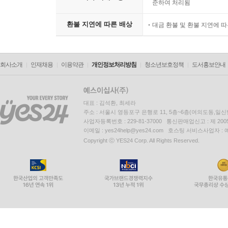
준하여 처리됨
환불 지연에 따른 배상
대금 환불 및 환불 지연에 
회사소개
인재채용
이용약관
개인정보처리방침
청소년보호정책
도서홍보안내
대표 : 김석환, 최세라
주소 : 서울시 영등포구 은행로 11, 5층~6층(여의도동,일신
사업자등록번호 : 229-81-37000 통신판매업신고 : 제 200
이메일 : yes24help@yes24.com 호스팅 서비스사업자 :
Copyright ⓒ YES24 Corp. All Rights Reserved.