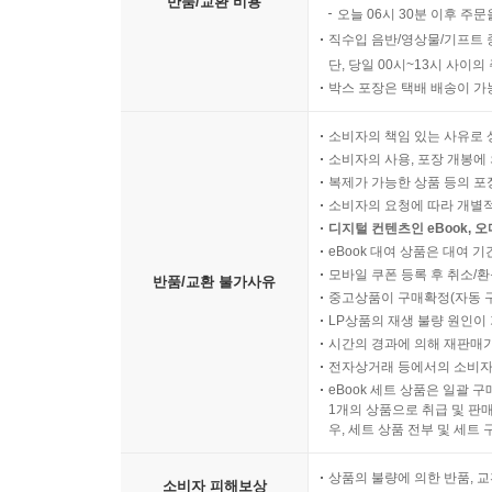
반품/교환 비용
오늘 06시 30분 이후 주문
직수입 음반/영상물/기프트 
단, 당일 00시~13시 사이
박스 포장은 택배 배송이 가
소비자의 책임 있는 사유로 
소비자의 사용, 포장 개봉에 
복제가 가능한 상품 등의 포장을 
소비자의 요청에 따라 개별
디지털 컨텐츠인 eBook, 
eBook 대여 상품은 대여 기
모바일 쿠폰 등록 후 취소/환
반품/교환 불가사유
중고상품이 구매확정(자동 
LP상품의 재생 불량 원인이 기
시간의 경과에 의해 재판매가
전자상거래 등에서의 소비자
eBook 세트 상품은 일괄 
1개의 상품으로 취급 및 판매
우, 세트 상품 전부 및 세트
상품의 불량에 의한 반품, 교
소비자 피해보상