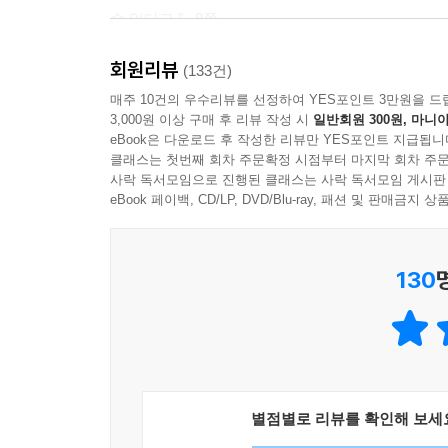
수 있다고.” _8쪽
회원리뷰
관점: 삶의 반대편에 있는 죽음을 통찰하여,
(133건)
도리어 현재 우리의 삶의 의미를 드러내다
매주 10건의 우수리뷰를 선정하여 YES포인트 3만원을 드
3,000원 이상 구매 후 리뷰 작성 시
일반회원 300원, 마니아
“누구나 그럴싸한 계획 하나씩은 가지고 있다. 처맞
eBook은 다운로드 후 작성한 리뷰만 YES포인트 지급됩니
책 제목이기도 한 ‘아침에는 죽음을 생각하는 것이
클래스는 첫번째 회차 주문확정 시점부터 마지막 회차 주문
주례사’, ‘추석이란 무엇인가’까지. 김영민 교수
사락 독서모임으로 진행된 클래스는 사락 독서모임 게시판
여기던 사실이 의심할 여지가 없는 것인지 질문하는
eBook 페이백, CD/LP, DVD/Blu-ray, 패션 및 판매금
세상, 학문의 핵심을 관통하는 메시지를 전한다. 
있는지 점검해 볼 기회를 가지게 된다.
130
“역사상 가장 뛰어난 권투 선수 중 한 사람이었던 마
사람들은 대개 그럴싸한 기대를 가지고 한 해를 시작
것을 각오해야 한다. 따라서 나는 새해에 행복해지겠다
유머: 기존 에세이에서 쉽게 찾아볼 수 없는,
별점별로 리뷰를 확인해 보세
통쾌함과 참신함을 느끼게 하는 글쓰기