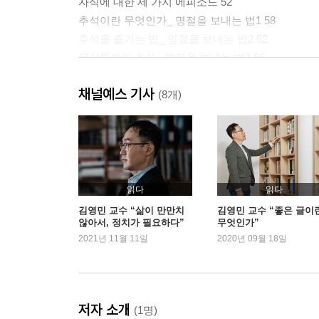
자식에 대한 세 가지 에피소드 52
추석이란 무엇인가_ 명절을 보내는 법1 58
추석을 즐기는 법_ 명절을 보내는 법2 62
무신론자의 추석_ 명절을 보내는 법3 66
채널예스 기사
2부 희미한 희망 속에서 _ 학교에서
(8개)
수능 이후 73
신입생을 위한 무협지 77
이른바 엘리트가 되겠다는 학생들을 위한 격려사 둘 
만화책이 아니면 죽음을 달라 86
대학원에 가고 싶은데요 91
읽다
읽다
레이디 버드와 소공녀 96
김영민 교수 “삶이 만만치
김영민 교수 “좋은 글이
않아서, 정치가 필요하다”
무엇인가”
아이 캔 스피크 101
2021년 11월 11일
2020년 09월 18일
K교수의 국가론 105
유학생 선언 109
2월의 졸업생들에게 113
적폐란 무엇인가 117
저자 소개
(1명)
노예가 되지 않는 법 121