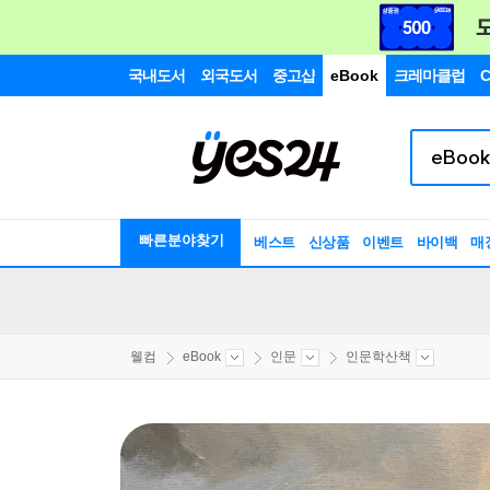
국내도서
외국도서
중고샵
eBook
크레마클럽
C
빠른분야찾기
베스트
신상품
이벤트
바이백
매
웰컴
eBook
인문
인문학산책