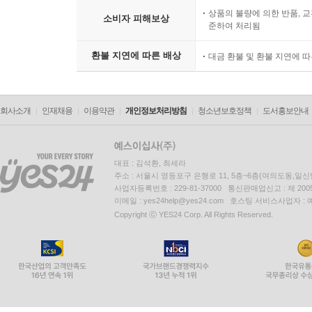
상품의 불량에 의한 반품, 교
소비자 피해보상
준하여 처리됨
환불 지연에 따른 배상
대금 환불 및 환불 지연에 
회사소개
인재채용
이용약관
개인정보처리방침
청소년보호정책
도서홍보안내
대표 : 김석환, 최세라
주소 : 서울시 영등포구 은행로 11, 5층~6층(여의도동,일신
사업자등록번호 : 229-81-37000 통신판매업신고 : 제 200
이메일 : yes24help@yes24.com 호스팅 서비스사업자 :
Copyright ⓒ YES24 Corp. All Rights Reserved.