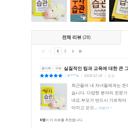
달 단위로 늘리는 것이 좋다. 아이의 책상 위에 투자, 저
법칙이란 전체 용돈의 30%는 투자, 30%는 저축,
상황별 용돈 관리법과 용돈기입장 사용법, 그리고 
7
최고의 경제공부, 연령별 홈아르바이트 추천 목록
전체 리뷰
(28)
미네소타대학 명예교수 마티 로스만의 2002년 연
1
2
하버드의대의 조지 베일런트 교수가 11~16세 아동
공통점은 바로 어린 시절부터 경험한 집안일이었
실질적인 팁과 교육에 대한 큰 
종이책
구매
경제교육이다. 간단한 심부름은 3세 정도부터 가
k*****a
2018-12-18
신고
|
|
|
동전을 스스로 저금통에 넣어 저축하는 교육을 하는 
최근들어 내 자녀들에게는 돈에
은 [연령별 홈아르바이트 추천목록]을 소개하며, 
습니다. 다양한 분야의 전문
네요.부모가 반드시 가르쳐야 할
아이의 ‘경제지능’을 높이는 실천 팁
아끼고 모으...
더보기
언제부터 아이에게 돈의 가치를 가르치는 것이 좋을
6명
이 이 리뷰를 추천합니다.
경제교육을 시작하는 것이 좋다. 예를 들어 500