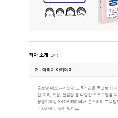
연결하기 |【실천TIP】아이가 아바타 시스템에 눈
-4차 산업혁명시대, 우리 가족 어떻게 변해야 할까?
4차 산업혁명시대, 대학만이 능사가 아니다 | 인공
어려서부터 이과적 소양을 길러라 | 젊어서 빠르게 
5장 우리아이, 더 큰 부자로 키워내기
저자 소개
(1명)
-자녀도 이해하는 자본주의를 가르쳐라
100년 전, 200년 전, 그리고 현재 | 일상에서 배
저 :
더리치 아카데미
-어려서부터 투자에 눈을 뜨게 하라
시장에서 배우는 경제 | 삶의 치열함을 익히는 판매
글로벌 대표 부자습관 교육기관을 목표로 재테
한 교육, 코칭, 컨설팅 등 다양한 프로그램을 
-일상에서 협상을 경험하게 하라
경영기획실 SK아카데미에서 근무하며 교육담당
협상은 사소한 것부터 | 아이의 협상력 키우는 법
『강사력』 등이 있다....
-아이의 브랜드 어떻게 키울까?