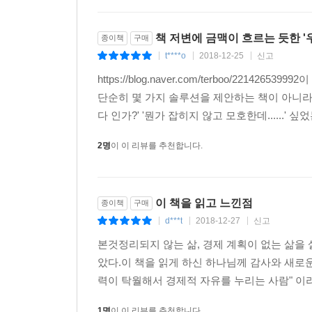
저금통에 하나씩 넣을 때 나는 경쾌한 소리를 들으
알뜰하게 쓰면 10%를 올려주고, 반대라면 20% 정
책 저변에 금맥이 흐르는 듯한 '
종이책
구매
돈을 쓸지 여부를 스스로 결정하게 하는 것도 좋다
t****o
2018-12-25
신고
|
|
|
것도 좋다. 『우리아이 부자습관』은 연령대별로 
발전시킨 팁이라 많은 도움이 될 것이다.
https://blog.naver.com/terboo/22
단순히 몇 가지 솔루션을 제안하는 책이 아니라
아이의 ‘경제지능’을 높이는 부모의 말 훈련법
다 인가?' '뭔가 잡히지 않고 모호한데......' 싶
2명
이 이 리뷰를 추천합니다.
한 사람이 돈에 대한 청사진을 어떤 식으로 계획
자랐는지, 어떤 경험을 했는지가 중요하다. 한마
부자는 끈기와 돈에 대한 확고한 마인드, 그리고 
이 책을 읽고 느낀점
종이책
구매
관한 이야기를 어떻게 해야 할까? 집안의 수입이
d***t
2018-12-27
신고
부모의 말, 태도, 훈련법을 구체적으로 담고 있다.
|
|
|
본것정리되지 않는 삶, 경제 계획이 없는 삶을
았다.이 책을 읽게 하신 하나님께 감사와 새로
력이 탁월해서 경제적 자유를 누리는 사람" 이라고
1명
이 이 리뷰를 추천합니다.