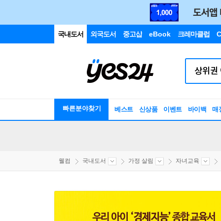
국내도서
외국도서
중고샵
eBook
크레마클럽
C
빠른분야찾기
베스트
신상품
이벤트
바이백
매
웰컴
국내도서
가정 살림
자녀교육