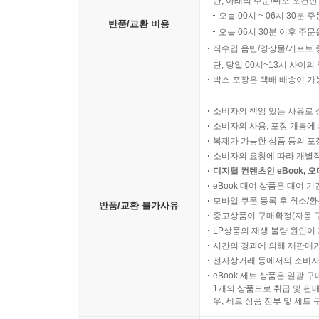
단, 아래의 주문/취소 조건인
오늘 00시 ~ 06시 30분 
반품/교환 비용
오늘 06시 30분 이후 주문
직수입 음반/영상물/기프트 
단, 당일 00시~13시 사이
박스 포장은 택배 배송이 가
소비자의 책임 있는 사유로 
소비자의 사용, 포장 개봉에 
복제가 가능한 상품 등의 포장을 
소비자의 요청에 따라 개별
디지털 컨텐츠인 eBook, 
eBook 대여 상품은 대여 기
모바일 쿠폰 등록 후 취소/환
반품/교환 불가사유
중고상품이 구매확정(자동 
LP상품의 재생 불량 원인이 기
시간의 경과에 의해 재판매가
전자상거래 등에서의 소비자
eBook 세트 상품은 일괄 
1개의 상품으로 취급 및 판매
우, 세트 상품 전부 및 세트