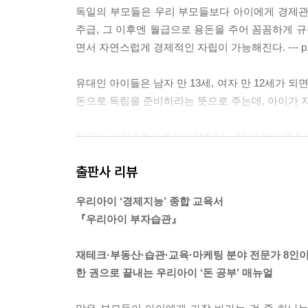
독일의 부모들은 우리 부모들보다 아이에게 경제관념
주급, 그 이후엔 월급으로 용돈을 주어 꼼꼼하게 규
면서 자연스럽게 경제적인 자립이 가능해진다. --- p.
유대인 아이들은 남자 만 13세, 여자 만 12세가 
돈으로 독립을 준비하라는 뜻으로 주는데, 아이가 자라
미국의 『월스트리트저널(WSJ )』에 따르면 만 5세
무엇인지 이해할 수 있으며, 만 13~14세가 되면
출판사 리뷰
제부터가 좋을까? --- p.94
우리아이 ‘경제지능’ 종합 교육서
마티 로스만 미네소타대학 명예교수가 2002년에 분
『우리아이 부자습관』
다. 하버드 의대의 조지 베일런트 교수가 11세에서 
유일한 공통점은 바로 어린 시절부터 경험한 집안일이었
재테크·부동산·습관·교육·마케팅 분야 전문가 8인
한 권으로 끝내는 우리아이 ‘돈 공부’ 매뉴얼
보통 초등학교 1학년부터는 용돈을 주는 것이 좋다.
는 방법을 익히게 된다. 그러므로 7세까지는 용돈을