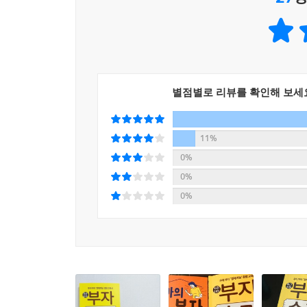
자연스럽게 경제적인 자립을 연습한다. 『우리아이
경제교육법을 알아본다.
영유아 때부터 시작하는 저축습관/기부습관,
다양한 연령대별 경제교육법
별점별로 리뷰를 확인해 보세
돈의 가치를 알게 하는 데 어린 나이란 없다. 워런
『월스트리트저널』에 따르면 만 5세 아이는 5달러
11%
이해할 수 있으며, 만 13~14세가 되면 계좌를 
0%
아이마다 성장속도의 편차가 있지만, 보통 만 
0%
부자습관』은 영유아 때부터 시작하는 저축습관/
0%
경제교육법을 담고 있다.
돈 관리법을 자연스럽게 익히는 용돈 사용설명서
용돈은 7세부터 간헐적으로 주고 보통 초등학교 1
정도가 적당하다. 용돈을 처음 줄 때는 간격이 일주일