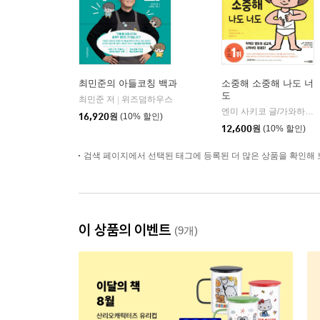
최민준의 아들코칭 백과
소중해 소중해 나도 너
도
최민준 저
위즈덤하우스
|
엔미 사키코 글/가와하라 미즈마루 그림/권남희 역
16,920
원
(10% 할인)
12,600
원
(10% 할인)
검색 페이지에서 선택된 태그에 등록된 더 많은 상품을 확인해 
이 상품의 이벤트
(9개)