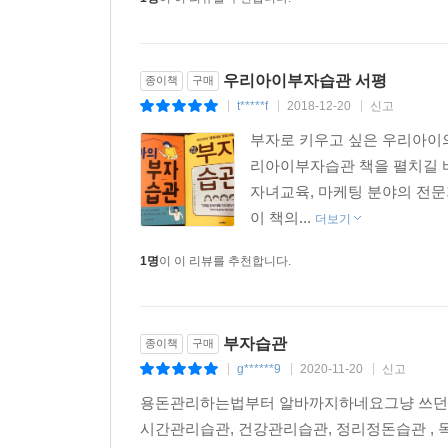
우리아이부자습관 서평
종이책
구매
t*****f
2018-12-20
신고
|
|
|
부자로 키우고 싶은 우리아이
리아이부자습관 책을 펼치길 바
자녀교육, 마케팅 분야의 전문
이 책의...
더보기
1명
이 이 리뷰를 추천합니다.
부자습관
종이책
구매
g******9
2020-11-20
신고
|
|
|
용돈관리하는법부터 알바까지하네요그냥 쓰던돈
시간관리습관, 건강관리습관, 정리정돈습관 ,