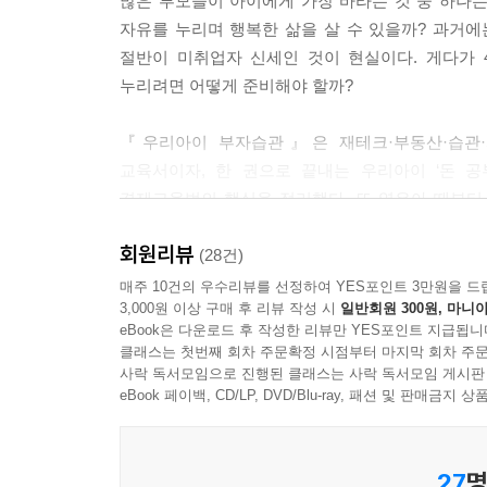
많은 부모들이 아이에게 가장 바라는 것 중 하나는
다. --- p.121
자유를 누리며 행복한 삶을 살 수 있을까? 과거
절반이 미취업자 신세인 것이 현실이다. 게다가 
아이의 책상 위에 투자, 저축, 소비, 기부 저금통을 각각
누리려면 어떻게 준비해야 할까?
투자, 30%는 저축, 30%는 소비, 10%는 기부를 하기 위
『우리아이 부자습관』은 재테크·부동산·습관·자
용돈을 처음 줄 때는 간격이 일주일을 넘지 않는 것이
교육서이자, 한 권으로 끝내는 우리아이 ‘돈 공
단위로 늘려보자. 그동안 부모와 함께 계획을 세워 
경제교육법의 핵심을 정리했다. 또 영유아 때부터 
수 있도록 하자. --- p.126
홈아르바이트 추천 목록, 4차 산업혁명 시대에 
회원리뷰
지금부터이다!
(28건)
어릴 때부터 용돈기입장을 기록하는 습관을 들여야
매주 10건의 우수리뷰를 선정하여 YES포인트 3만원을 드
만들 수 있다. --- p.127
3,000원 이상 구매 후 리뷰 작성 시
일반회원 300원, 마니아
재테크·부동산·습관·자녀교육·마케팅 분야 전문가 
eBook은 다운로드 후 작성한 리뷰만 YES포인트 지급됩니
세계의 자녀 경제교육법
돈에 대한 청사진을 어떤 식으로 계획할지는 어린 시
클래스는 첫번째 회차 주문확정 시점부터 마지막 회차 주문
사락 독서모임으로 진행된 클래스는 사락 독서모임 게시판
을 때 돈과 부, 부자에 관해 어떤 경험을 했는가에 
유대인은 걸음마를 하기 전부터 동전을 쥐어주며 늘
eBook 페이백, CD/LP, DVD/Blu-ray, 패션 및 판매금
만 13세, 여자 만 12세 성인식에서 친척들에게
--- p.162
익히게 한다. 독일의 부모 또한 일찍 경제관념을 
27
명
이후엔 월급으로 용돈을 주는 등 꼼꼼하게 규칙을 