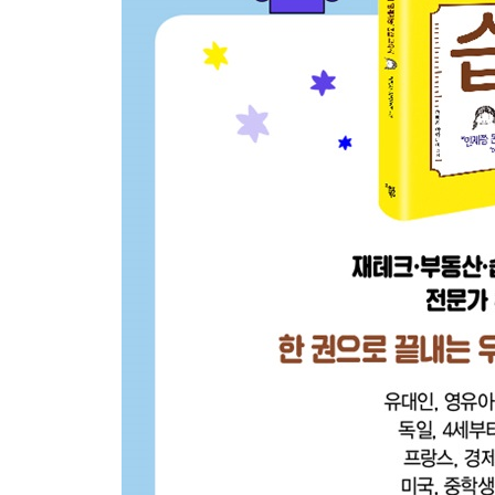
마따호쉐프를 아십니까? | 생각의 차이 | 부모와의
들여다보기
-세계 부자들의 특별한 교육법
부자들은 왜 모두 신문배달을 했을까? | 부자 마인드
-한국 부자는 이렇게 교육했다
편지로 전한 근검 덕목 | 한국의 노블리스 오블리주 
3장 아이 부자습관, 지금이 골든타임이다
-연령별 경제교육은 이렇게
나는 나쁜 엄마야 | 신나는 부자놀이 | 돈의 가치
부모 |【실천TIP】용돈기입장 |【사례】예진이의
-아이와의 돈 이야기에 자유로워져라
실생활에서 사용하는 돈을 가르쳐라 | 아이에게도 자