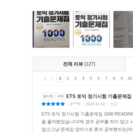
전체 리뷰
(127)
1
2
3
4
5
6
7
8
9
10
ETS 토익 정기시험 기출문제집 1
종이책
구매
e****e
2019-11-19
신고
|
|
|
ETS 토익 정기시험 기출문제집 1000 READ
을 풀어봤었습니다!제 경우 공부를 하지 않고 시
않고그냥 문제집 양치기로 혼자 공부했어요(약간