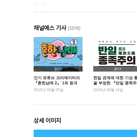
Test 8
Test 9
Test 10
채널예스 기사
Answer Sheet
(10개)
2. 해설집
Test 1 정답 및 해설
Test 2 정답 및 해설
Test 3 정답 및 해설
읽다
읽다
Test 4 정답 및 해설
인기 유튜브 크리에이터의
한일 관계에 대한 기성 
『흔한남매 2』 1위 등극
을 부정한 『반일 종족주
Test 5 정답 및 해설
의』 새롭게 1위 등극
2019년 09월 05일
2019년 08월 16일
Test 6 정답 및 해설
Test 7 정답 및 해설
Test 8 정답 및 해설
Test 9 정답 및 해설
상세 이미지
Test 10 정답 및 해설