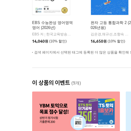
EBS 수능완성 영어영역
완자 고등 통합과학 2 (2
영어 (2026년)
026년용)
EBS 저
한국교육방송공사
김은경,채규선,조향숙 등저
|
14,040
원
(10% 할인)
16,650
원
(10% 할인)
검색 페이지에서 선택된 태그에 등록된 더 많은 상품을 확인해 
이 상품의 이벤트
(9개)