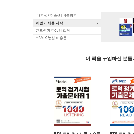
[대학생X취준생] 여름방학
하반기 채용 시작
큰코쌤과 한능검 합격
YBM X 농심 배홍동
이 책을 구입하신 분
ETS 토익 정기시험 기출문
ETS 토익 