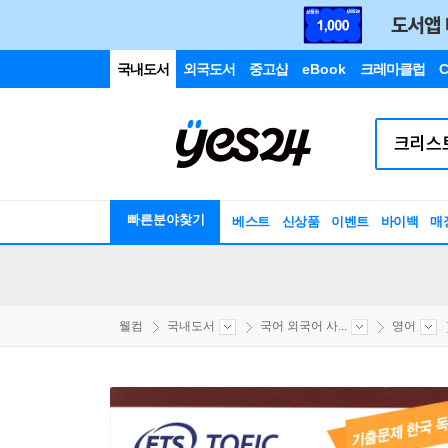
국내도서
외국도서
중고샵
eBook
크레마클럽
C
빠른분야찾기
베스트
신상품
이벤트
바이백
매
웰컴
국내도서
국어 외국어 사...
영어