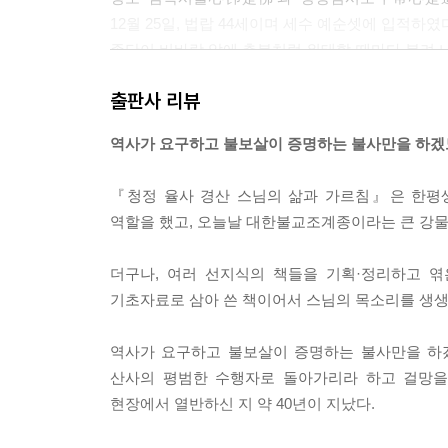
제로 해야 세 개가 하나로 묶이고 견고해지지.”
12월 25일, 법랍 44세이며 세수 예순셋에 입적하였
- 232~233쪽, 3장_무문관 수행
종단이 비바람 앞에 촛불처럼 위태할 때마다 불려
위에 올려놓은 한국불교의 지장보살이자 보현보살이
“평소 계율을 지키며 생활하는 그 자체가 그대로 도
출판사 리뷰
지. 또 계율을 지키는 것이 곧 성불成佛이고 중생
수행자이고, 수행자의 목적은 오로지 선禪과 교敎와 
역사가 요구하고 불보살이 증명하는 불사만을 하겠
- 258쪽, 3장_무문관 수행
『청정 율사 경산 스님의 삶과 가르침』은 한평
“앞으로 무엇을 공부하든 부처님께서 가르친 일대시교
역할을 했고, 오늘날 대한불교조계종이라는 큰 강물의
달린 솥과 같아, 솥이 어느 다리 하나라도 부러지면
되면 수행자로서의 제구실을 못 하는 거야.”
더구나, 여러 선지식의 책들을 기획·정리하고 
- 259쪽, 3장_무문관 수행
기초자료로 삼아 쓴 책이어서 스님의 목소리를 생생
화두를 받고 싶다는 사람들에게 “평상심이 도이니 
역사가 요구하고 불보살이 증명하는 불사만을 하
에 정성을 다해 몰입하는 것이 화두를 드는 것이고 참
산사의 평범한 수행자로 돌아가리라 하고 걸망을
상심시도平常心是道’는 여러 사람의 가슴에 깊이 새
현장에서 열반하신 지 약 40년이 지났다.
- 301쪽, 4장_종단의 화합과 포교불사