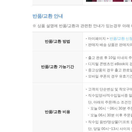
반품/교환 안내
※ 상품 설명에 반품/교환과 관련한 안내가 있는경우 아래 
마이페이지 >
반품/교환 신청
반품/교환 방법
판매자 배송 상품은 판매자와
출고 완료 후 10일 이내의 
디지털 콘텐츠인 eBook의 
반품/교환 가능기간
중고상품의 경우 출고 완료일
모바일 쿠폰의 경우 유효기간(
고객의 단순변심 및 착오구
직수입양서/직수입일서중 일
단, 아래의 주문/취소 조건인
오늘 00시 ~ 06시 30분 
반품/교환 비용
오늘 06시 30분 이후 주문
직수입 음반/영상물/기프트 
단, 당일 00시~13시 사이