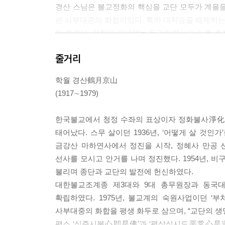
경산 스님은 불교정화의 핵심을 교단 모두가 계율을
은 사부대중의 화합이었다. 특히 대처승을 배제하
이 하였다. 정화의 이념에는 동의하면서도 이를 추
떠나 대국적인 견지에서 일심과 화합의 자세를 가질 
줄거리
- 147~148쪽, 2장_한국불교의 정화불사 현장에서
학월 경산鶴月京山
“참선 못지않게 포교도 중요하다. 군에 가서 열심히
(1917∼1979)
수행으로 어느 것 하나 빠져서는 안 되나, 한 사람이
것이 중요하다. 그러므로 교학을 가르치는 강사는 
한국불교에서 청정 수좌의 표상이자 정화불사淨化佛
로 떨어트려 생각하는데, 선과 포교는 하나다. 선을
태어났다. 스무 살이던 1936년, ‘어떻게 살 것
- 204쪽, 2장_한국불교의 정화불사 현장에서
금강산 마하연사에서 정진을 시작, 정혜사 만공 
선사를 모시고 안거를 나며 정진했다. 1954년,
“법성이 원융하다는 말은 심성이 원융하다는 말이야.
불리며 종단과 교단의 발전에 헌신하였다.
유자재로 운영하지 못하는 것은 모두 집착된 마음이
대한불교조계종 제3대와 9대 총무원장과 동국
서 본자원성本自圓成이라고 했는데 말이지. 결론을 
확립하였다. 1975년, 불교계의 숙원사업이던 ‘
참선을 하는 것은 집착과 허망한 생각을 버리기 
사부대중의 화합을 평생 화두로 삼으며, “교단의 생
안 돼. 교는 부처님의 말씀이고 선禪은 부처님의 마
평소 ‘심즉시불心卽是佛’과 ‘평상심시도平常心是道’