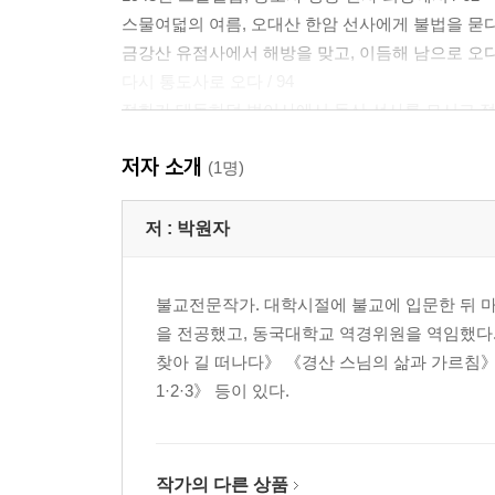
스물여덟의 여름, 오대산 한암 선사에게 불법을 묻다 /
금강산 유점사에서 해방을 맞고, 이듬해 남으로 오다 /
다시 통도사로 오다 / 94
정화가 태동하던 범어사에서 동산 선사를 모시고 정진
통영 미래사, 효봉 선사 회상에서 정진하다 / 117
저자 소개
(1명)
2장 한국불교의 정화불사 현장에서 / 125
정화불사와 경산 스님 / 127
저 :
박원자
정화에 첫발을 딛다 / 130
종단의 위기에서 / 140
불교전문작가. 대학시절에 불교에 입문한 뒤 
통합종단 출범의 전야에서 총무원장으로 선출되다 / 
을 전공했고, 동국대학교 역경위원을 역임했다.
통합종단의 출범 / 163
찾아 길 떠나다》 《경산 스님의 삶과 가르침》
통합종단에서의 첫 총무원장 / 174
1·2·3》 등이 있다.
동국대학교 이사장 / 182
승려의 현대교육을 위한 종비생 제도 설립 / 187
군승 제도 시행 / 194
역경사업 / 207
작가의 다른 상품