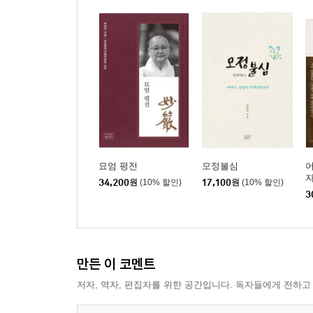
3장 무문관 수행 / 213
천축사 무문관 4년 정진 / 215
무문관 설립과 도반들의 정진 / 218
청복의 시간 속에서 정진하다 / 223
수행자는 어떠한 사람이어야 하는가 / 235
적조암에서 계율정신을 실천하다 / 244
회향 / 253
묘엄 평전
모정불심
어
4장 종단의 화합과 포교불사 / 267
자
34,200
원
(10% 할인)
17,100
원
(10% 할인)
승단정화와 포교사업 / 269
3
교단의 생명은 계율이 살아 있을 때만 가능하다 / 27
1973년 2월 1일 자 담화문 / 278
부처님 오신 날이 공휴일로 제정되다 / 285
만든 이 코멘트
포교불사에 진력하다 / 299
입적, 1979년 12월 25일 / 309
저자, 역자, 편집자를 위한 공간입니다. 독자들에게 전하고
경산당! 경산당! 경산당! / 315