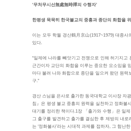
‘무처무시선無處無時禪의 수행자’
한평생 묵묵히 한국불교의 중흥과 종단의 화합을 위
이는 모두 학월 경산鶴月京山(1917~1979) 대
있다.
“일제에 나라를 빼앗기고 전쟁으로 인해 허기지고 
근간이자 교단의 화합을 이루는 중요한 요소임을 믿고
마다 불려 나와 화합으로 종단을 일으켜 왔던 원력보
구.”
경산 스님을 은사로 출가한 동국대학교 이사장 자광 
침』은 평생 불교 중흥의 원력을 실천하고 정화불사
대기를 정리한 책이다.1장 「출가와 수행」은 일
그 출구를 발견하고 출가를 결심한 후 제방의 내로
는 ‘정화불사’라는 시대적 과제를 접하자, 그 험