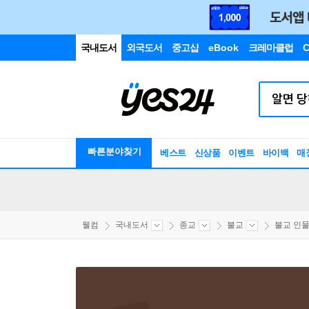
국내도서
외국도서
중고샵
eBook
크레마클럽
C
빠른분야찾기
베스트
신상품
이벤트
바이백
매
웰컴
국내도서
종교
불교
불교 인