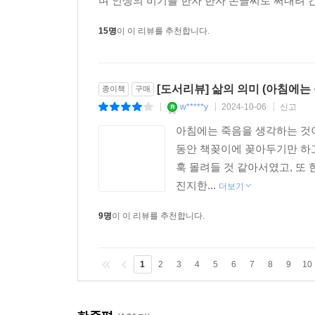
며 인생의 비기를 한자 한자 손글씨로 써내려 간 
15명
이 이 리뷰를 추천합니다.
[도서리뷰] 삶의 의미 (아침에는
종이책
구매
w*****y
2024-10-06
신고
|
|
|
아침에는 죽음을 생각하는 것
동안 책꽂이에 꽂아두기만 하고
훅 몰려들 것 같아서였고, 또
진지한...
더보기
9명
이 이 리뷰를 추천합니다.
1
2
3
4
5
6
7
8
9
10