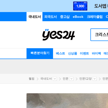
국내도서
외국도서
중고샵
eBook
크레마클럽
C
빠른분야찾기
베스트
신상품
이벤트
바이백
매
웰컴
국내도서
인문
인문/교양
인