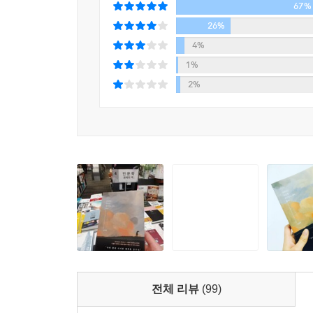
67%
제자와 함께 배우는 도반으로서의 선생의 면모
“희미한 희망 속에서 그들을 조심스레 염려한다”
26%
일상과 사회, 영화와 책에 대한 이야기까지 많은
4%
내보이는 시선이다. 그는 가르치는 자의 정체성을 숨
1%
앞을 내다볼 수 없는 미래에 대한 불안으로 힘들
2%
지나갔다. 청춘은 뭐든지 할 수 있는 나이라고, 언제
세상 어떤 존재보다 학생들을 아끼는, 사려 깊은, 
이야기한다. 졸업식 축사를 통해 기성세대의 세
남긴다.
“스스로의 삶을 평가할 때 적용되어야 할 평가 기준
누가 오래 살았느냐의 문제는 아닙니다. 제가 보
_115쪽
소소한 근심: 우리 모두가 불확실성을 삶으로 받아
찰나의 행복보다 소소한 근심을 누리며 살기를
전체 리뷰
(99)
《아침에는 죽음을 생각하는 것이 좋다》에는 총 56