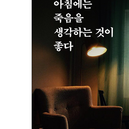
응답하라 1988 149
희망을 묻다 153
광장으로 157
헌법재판소의 결정을 기다리는 자세 161
공화국 찬가 166
대선 후보와 토론하는 법 170
어떤 자유와 존엄을 선택할 것인가 174
참사는 오래 지속된다 179
보이지 않는 나라 183
사라지는 사람들 187
하데스와 시시포스 191
개돼지 사태와 관련하여 교육부가 할 일 195
소반과 숟가락 200
여름에 생각하는 중세의 겨울 204
광복의 의미 208
소변의 추억 212
단군에서 근대화까지 216