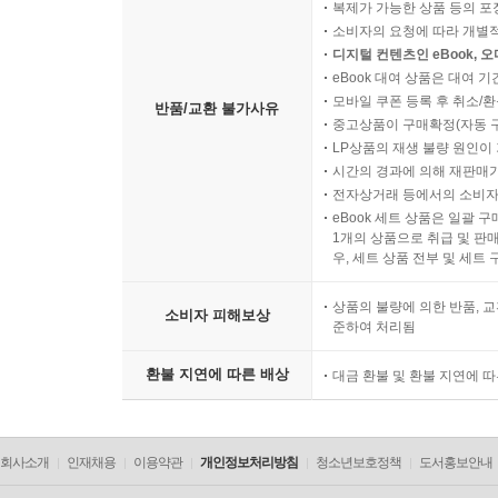
복제가 가능한 상품 등의 포장을 
소비자의 요청에 따라 개별
디지털 컨텐츠인 eBook, 
eBook 대여 상품은 대여 기
모바일 쿠폰 등록 후 취소/환
반품/교환 불가사유
중고상품이 구매확정(자동 
LP상품의 재생 불량 원인이 기
시간의 경과에 의해 재판매가
전자상거래 등에서의 소비자
eBook 세트 상품은 일괄 
1개의 상품으로 취급 및 판매
우, 세트 상품 전부 및 세트
상품의 불량에 의한 반품, 교
소비자 피해보상
준하여 처리됨
환불 지연에 따른 배상
대금 환불 및 환불 지연에 
회사소개
인재채용
이용약관
개인정보처리방침
청소년보호정책
도서홍보안내