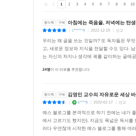
경험한 이야기들은 차라투스트라와 전도연 배우의 
1
2
3
4
5
6
7
8
9
10
독자의 특권이라지만, 되도록 이 책에서 너무 그
한국을 부흥시킬 분명한 청사진을 제시하는 책이나,
아침에는 죽음을, 저녁에는 탄
종이책
구매
것이 그의 바람이다. 많은 것들에 확신이 없지만 그
c******4
2022-12-25
신고
|
|
|
삶으로 받아들이며, 큰 고통 없이 살아가는 데 좀
우리는 왜 글을 쓰는 것일까? 또 독자들은 무엇
근심’을 누리며 살기를 원한다는 그의 바람처럼.
고, 새로운 정보와 지식을 전달할 수도 있다.
“‘왜 만화 연재가 늦어지는 거지’, ‘왜 디저트가 맛이
는 자신의 처지나 생각에 궤를 같이하는 글에공감
24명
이 이 리뷰를 추천합니다.
김영민 교수의 자유로운 세상 
종이책
구매
s****6
2020-02-17
신고
|
|
|
예스 블로그를 본격적으로 하기 전에는 내가 좋
에서 고르기도 했지만). 지금도 폭넓은 독서를
러다 우연찮게 시작한 예스 블로그를 통해 여러