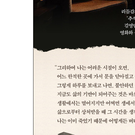
뱃살이 꾸는 꿈 220
이제 깨어나실 시간입니다 224
그들은 올 것이다 228
호두주먹이라 불린 사나이 232
칼럼을 위한 칼럼 236
4부 이 세상 것이면서 이 세상 것이 아닌 것들에 대
내 인생의 영화: 안토니아스 라인 243
설원에 핀 장미 아닌 꽃: 홍상수의 초기 영화 264
박식하고, 로맨틱하고, 예술적인 살인마: 한니발 렉터
반영웅으로서 영웅, 관념론자로서 유물론자, 죽은 자로
5부 맛없는 디저트를 먹기에 인생이 너무 짧잖아요 
책이란 무엇인가 _ 김민정 시인과의 대화 305
행복보다 소소하게 불행한 삶을 꿈꾸는 이유 _ [신동
에필로그 책이 나오기까지 339