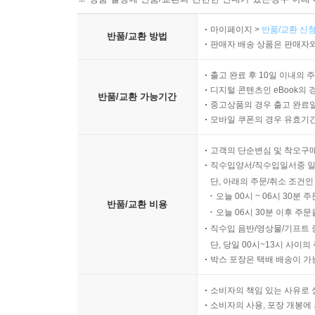
마이페이지 >
반품/교환 신청
반품/교환 방법
판매자 배송 상품은 판매자와
출고 완료 후 10일 이내의 
디지털 콘텐츠인 eBook의 
반품/교환 가능기간
중고상품의 경우 출고 완료일
모바일 쿠폰의 경우 유효기간(
고객의 단순변심 및 착오구
직수입양서/직수입일서중 일
단, 아래의 주문/취소 조건인
오늘 00시 ~ 06시 30분 
반품/교환 비용
오늘 06시 30분 이후 주문
직수입 음반/영상물/기프트 
단, 당일 00시~13시 사이
박스 포장은 택배 배송이 가
소비자의 책임 있는 사유로 
소비자의 사용, 포장 개봉에 