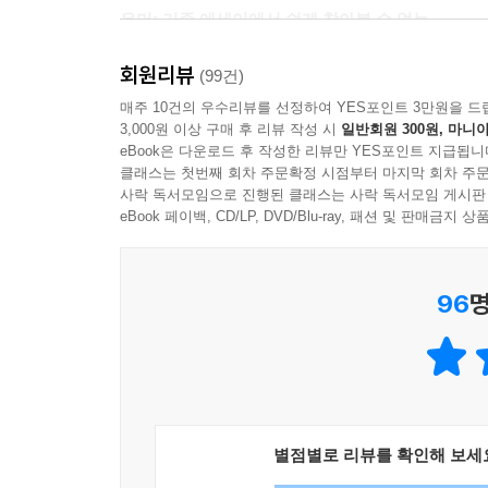
유머: 기존 에세이에서 쉽게 찾아볼 수 없는,
통쾌함과 참신함을 느끼게 하는 글쓰기
회원리뷰
“맛없는 디저트를 먹기에 인생이 너무 짧잖아요.”
(99건)
에세이스트 김영민이 독보적인 주목을 받는 이유는
매주 10건의 우수리뷰를 선정하여 YES포인트 3만원을 드
3,000원 이상 구매 후 리뷰 작성 시
일반회원 300원, 마니아
없는 리듬감과 유머, 해학이 깃든 단단하며 유연
eBook은 다운로드 후 작성한 리뷰만 YES포인트 지급됩니
신랄함을 일정 수준 이상 담는 건 금기처럼 여겨
클래스는 첫번째 회차 주문확정 시점부터 마지막 회차 주문
일색이었다. 하지만 김영민 교수의 글은 그 장벽 너
사락 독서모임으로 진행된 클래스는 사락 독서모임 게시판
매력적으로 다가갈 수 있게끔 절묘한 리듬감을 글에
eBook 페이백, CD/LP, DVD/Blu-ray, 패션 및 판매금
진지함이라는 굴레 바깥에서 취향을 과감히 드러내며
있다. 거기다 그의 필력, 감각, 지식, 경험 등이 
96
명
“제 글에 리듬이 있는지는 모르지만 저는 글에 리
사람들은 글을 읽을 수가 있기 때문에 웬만하면 그
말하는 재미는 굉장히 폭넓은 의미를 함의하고 있
짧잖아요.” _307쪽
별점별로 리뷰를 확인해 보세
스승: 근거 없는 희망을 판매하는 스승이 아니라