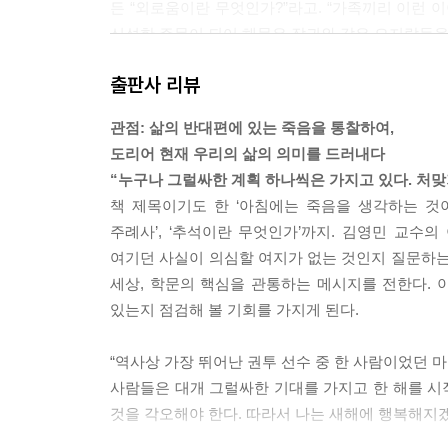
든 “외로움이란 무엇인가?”라고. “가족끼리 이런 
신성한 주문이 되어 해묵은 잡귀와 같은 오지랖들을
출판사 리뷰
애써 시험공부를 해서 기왕에 대학에 들어왔다면, 
고양이처럼 그러한 사치스러운 지적 경험을 찾아 캠
관점: 삶의 반대편에 있는 죽음을 통찰하여,
을 그 환한 앎에서 얻어야 한다. 세상에는 자신이 진
도리어 현재 우리의 삶의 의미를 드러내다
능 이후]에서
“누구나 그럴싸한 계획 하나씩은 가지고 있다. 처
책 제목이기도 한 ‘아침에는 죽음을 생각하는 것이
미래에 우리가 죽음을 앞두고 스스로의 삶을 평가할 
주례사’, ‘추석이란 무엇인가’까지. 김영민 교수
나 사회적 명예를 누렸느냐, 누가 오래 살았느냐의 
여기던 사실이 의심할 여지가 없는 것인지 질문하는
고 있느냐는 것입니다. 그럼 어떤 것이 좋은 이야기
세상, 학문의 핵심을 관통하는 메시지를 전한다. 
있는지 점검해 볼 기회를 가지게 된다.
모든 이야기에 끝이 있듯이, 인생에도 끝이 있다. 
가 좌우된다. 결말이 어떠하냐에 따라 그동안 진행되
“역사상 가장 뛰어난 권투 선수 중 한 사람이었던 마
산다”는 말의 의미다. [어떤 자유와 존엄을 선택할 
사람들은 대개 그럴싸한 기대를 가지고 한 해를 시작
것을 각오해야 한다. 따라서 나는 새해에 행복해지겠다
--- 본문 중에서