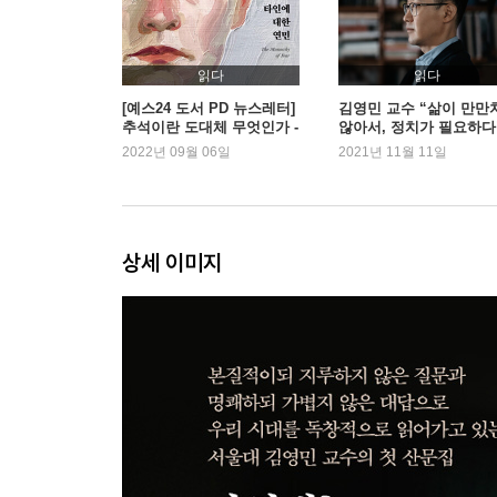
이른바 엘리트가 되겠다는 학생들을 위한 격려사 둘 
만화책이 아니면 죽음을 달라 86
대학원에 가고 싶은데요 91
읽다
읽다
레이디 버드와 소공녀 96
[예스24 도서 PD 뉴스레터]
김영민 교수 “삶이 만만
추석이란 도대체 무엇인가 -
않아서, 정치가 필요하다
아이 캔 스피크 101
『타인에 대한 연민』 외
2022년 09월 06일
2021년 11월 11일
K교수의 국가론 105
유학생 선언 109
2월의 졸업생들에게 113
적폐란 무엇인가 117
상세 이미지
노예가 되지 않는 법 121
서울대학교의 정체성 125
위력이란 무엇인가 129
졸업의 몽타주 134
마지막 수업의 상상 138
3부 고독과 이웃하며 _ 사회에서
6월의 냄새 145