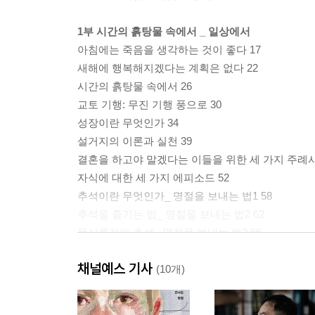
1부 시간의 흙탕물 속에서 _ 일상에서
아침에는 죽음을 생각하는 것이 좋다 17
새해에 행복해지겠다는 계획은 없다 22
시간의 흙탕물 속에서 26
교토 기행: 무진 기행 풍으로 30
성장이란 무엇인가 34
설거지의 이론과 실천 39
결혼을 하고야 말겠다는 이들을 위한 세 가지 주례사
자식에 대한 세 가지 에피소드 52
추석이란 무엇인가_ 명절을 보내는 법1 58
추석을 즐기는 법_ 명절을 보내는 법2 62
무신론자의 추석_ 명절을 보내는 법3 66
채널예스 기사
2부 희미한 희망 속에서 _ 학교에서
(10개)
수능 이후 73
신입생을 위한 무협지 77