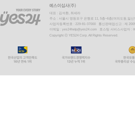
대표 : 김석환, 최세라
주소 : 서울시 영등포구 은행로 11, 5층~6층(여의도동,일신
사업자등록번호 : 229-81-37000 통신판매업신고 : 제 200
이메일 : yes24help@yes24.com 호스팅 서비스사업자 :
Copyright ⓒ YES24 Corp. All Rights Reserved.