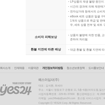
LP상품의 재생 불량 원인이 기
시간의 경과에 의해 재판매가
전자상거래 등에서의 소비자
eBook 세트 상품은 일괄 
1개의 상품으로 취급 및 판매
우, 세트 상품 전부 및 세트
상품의 불량에 의한 반품, 교
소비자 피해보상
준하여 처리됨
환불 지연에 따른 배상
대금 환불 및 환불 지연에 
회사소개
인재채용
이용약관
개인정보처리방침
청소년보호정책
도서홍보안내
대표 : 김석환, 최세라
주소 : 서울시 영등포구 은행로 11, 5층~6층(여의도동,일신
사업자등록번호 : 229-81-37000 통신판매업신고 : 제 200
이메일 : yes24help@yes24.com 호스팅 서비스사업자 :
Copyright ⓒ YES24 Corp. All Rights Reserved.