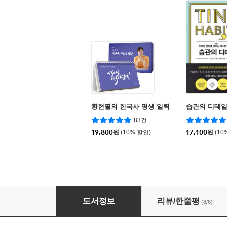
황현필의 한국사 평생 일력
습관의 디테
83건
19,800
원
(10% 할인)
17,100
원
(10
작고 강한 교회
도서정보
리뷰/한줄평
(8/6)