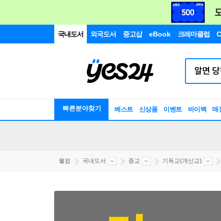
국내도서
외국도서
중고샵
eBook
크레마클럽
C
빠른분야찾기
베스트
신상품
이벤트
바이백
매
웰컴
국내도서
종교
기독교(개신교)