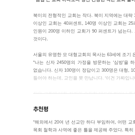
은 작은 것에 안주하는 것이 아니라 우리에게 주어진
교회가 큰 사역을 행할 만큼 커질 때까지 기다릴 필
북미의 전형적인 교회는 작다. 북미 지역에는 대략 3
울여 감당하고, 그 결과를 예수님의 손에 맡기라는 
이상인 교회는 40퍼센트, 140명 이상인 교회는 2
잘할 수 있다.
인원이 200명 이하인 교회가 90 퍼센트가 넘는다.
사역을 더 잘하려면 교회가 더 커져야 한다고 생각하
것이다.
나도 오랫동안 그런 잘못을 저질렀다. 내가 숫자를
를 만들고 계셨다. 그 덕분에 우리는 선교사들을 
서울의 유명한 모 대형교회의 목사는 63세에 조기 
가정과 부부들에게 전하고, 굶주린 사람들을 먹이고
“나는 신자 2450명의 가정을 방문하는 ‘심방’을
받는 것을 목격할 수 있었다.
없습니다. 신자 100명이 정답이고 300명은 대형,
나는 교인들이 늘어나지 않는다는 이유로 그런 놀
들어야 하는데, 교인을 못 만납니다. ‘이건 가짜입니다
중요했다. 예수님이 나의 생각을 바로 잡아 주신 후
화되는 모습을 지켜보는 것이다.”
- 본문 중에서
작은 교회에 대한 저자의 솔직한 태도와 뛰어난 통찰
옛 친구와 마주 앉아 있는 듯한 느낌을 준다. 그
“건강한 작은 교회가 성장하면 건강한 큰 교회가 되
추천평
성공과 열망의 과정을 겪고 난 후에 이 책을 저술했
한 교회의 경우에는 규모를 키우라고 말하지 말고, 
앉아 그의 경험이 오롯이 녹아 있는 이 책을 펼
위 없이 좋은 일이고, 설령 그렇게 되지 못하더라도
“해외에서 20여 년 선교만 하다 부임하여, 어떤 
바란다.
장을 문제의 해결책으로 확신하는 경향이 있다.
목회 철학과 사역에 좋은 틀을 제공해 주었다. 특히 