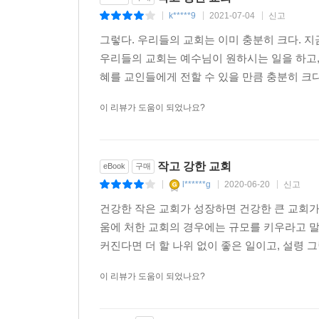
대한 전략과 대안들을 제시해 준다.”
k*****9
2021-07-04
신고
|
|
|
- 최종국 (목사, 은혜나눔교회)
그렇다. 우리들의 교회는 이미 충분히 크다. 지
우리들의 교회는 예수님이 원하시는 일을 하고,
“저자는 교회의 크기가 건강한 교회의 절대적인 지표
혜를 교인들에게 전할 수 있을 만큼 충분히 크다
또 실제로 그렇게 한다. 이 책은 다수의 목회자들을
- 톰 레이너 (‘라이프웨이 크리스천 리소스’ 대표)
이 리뷰가 도움이 되었나요?
“작은 교회의 능력과 잠재력에 관한 저자와의 첫 대
말은 내게 많은 도전과 영감을 불러일으켰으며,
작고 강한 교회
eBook
구매
‘환영하는 교회와 친절한 교회를 위한 기프트 플랜’
l******g
2020-06-20
신고
|
|
|
교회 지도자들에게 이 책을 강력히 추천한다.”
건강한 작은 교회가 성장하면 건강한 큰 교회가
- 그렉 앳킨슨 (저술가이자 ‘FIC(First Impressions 
움에 처한 교회의 경우에는 규모를 키우라고 
커진다면 더 할 나위 없이 좋은 일이고, 설령 
이 리뷰가 도움이 되었나요?