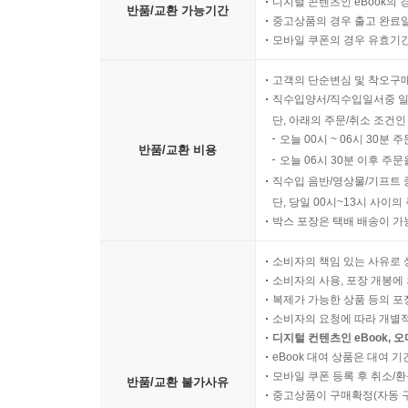
디지털 콘텐츠인 eBook의 
반품/교환 가능기간
중고상품의 경우 출고 완료일
모바일 쿠폰의 경우 유효기간(
고객의 단순변심 및 착오구
직수입양서/직수입일서중 일
단, 아래의 주문/취소 조건인
오늘 00시 ~ 06시 30분 
반품/교환 비용
오늘 06시 30분 이후 주문
직수입 음반/영상물/기프트 
단, 당일 00시~13시 사이
박스 포장은 택배 배송이 가
소비자의 책임 있는 사유로 
소비자의 사용, 포장 개봉에 
복제가 가능한 상품 등의 포장을 
소비자의 요청에 따라 개별
디지털 컨텐츠인 eBook, 
eBook 대여 상품은 대여 기
모바일 쿠폰 등록 후 취소/환
반품/교환 불가사유
중고상품이 구매확정(자동 