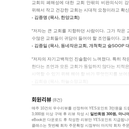
교회 성장 옹호자들도 대부분 양적 성장이 계획이나
교회의 폐해성에 대한 교회 안팎의 비판의식이 강
교회에 새로 부임하여, 어떤 교회로 세워 나갈지
많다. 그런 사고방식 때문에 교회가 어려워 고민하
위해서 작고 건강한 교회는 시대적 요청이라고 확신
목회자와 교인, 그리고 작은 교인 수 때문에 힘들어
하며 집으로 돌아간다. 그들은 왜 그런 생각을 버리
- 김종명 (목사, 한양교회)
이제 사역의 길을 막 준비하는 신학생에게 이 책을 
그들은 그런 건물과 시설이 자신들이 전해들은 방법
는 몇 가지 놀라운 성공담에 매료되어 그런 방법을 
“저자는 큰 교회를 지향하던 사람이다. 그가 작은 
손실만을 경험한 교회들이 부지기수라는 사실을 의식
수많은 교회들이 귀담아 들어야 할 조언들이다. 교회
- 김종일 (목사, 동네작은교회, 개척학교 숲SOOP 
“예수님은 인류 역사상 가장 위대한 혁신가이셨다. 
“저자의 자기고백적인 진솔함이 느껴졌다. 특히 작은
분의 추종자들은 어떻게 그렇게 따분한 사람들이 되
한다는 조언과 모든 교회가 동일하지 않다는 지적은 
기대할 수 있는 가능성이 가장 적은 곳이 바로 교회
사역할 수 있기 위해 해야 할 바가 무엇인지를 보여
도 “그렇다면 교회를 찾아가라.”라고 말할 사람들이
- 김희승 (목사, 하늘소망교회)
오늘날의 교회는 바보들과 괴짜들을 더 많이 필요로
개혁을 통해 이루어질 가능성이 희박하기 때문이다.
“작은 교회를 추구했지만, 작은 교회에서 갖은 어려
삶과 세상을 변화시키고, 정신을 고취하고, 문화를
회원리뷰
(8건)
지향할 수도 없어, ‘너무 작지도 너무 크지도 않
해 이루어진다. 혁신의 주역은 권리를 박탈당한 계
매주 10건의 우수리뷰를 선정하여 YES포인트 3만원을 드
열망을 다시 가열해 준 책을 만났다. 저자는 ‘작기
세상을 변화시키는 혁신가들과 참된 비전가들은 그런
3,000원 이상 구매 후 리뷰 작성 시
일반회원 300원, 마니아
좌절을 거친 저자이기에 더 믿을 만한 목소리로 다
eBook은 다운로드 후 작성한 리뷰만 YES포인트 지급됩니
비전가나 혁신가라는 것을 부인할 가능성이 높다. 
유익과 한계를 솔직하게 나눔으로써, 크지 않아서
클래스는 첫번째 회차 주문확정 시점부터 마지막 회차 주문
로 떠들지 않는다. 나는 작고 특이한 교회들과 변두