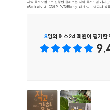
사락 독서모임으로 진행된 클래스는 사락 독서모임 게시판
있다. 이런 책이 있어서 정말 고맙다.”
처음 일을 하기 시작할 때부터 그들이 누구인지 알
eBook 페이백, CD/LP, DVD/Blu-ray, 패션 및 판매금
- 박대영 (목사, 광주소명교회, ‘묵상과 설교’ 편집장
주고, 미래를 이끌 바울 사도가 눈에 띄면 기꺼이 바
“교인 수가 늘어나는 것이 성장의 척도이고, 큰 교
--- 본문 중에서
우리시대의 바른 교회란 요원할 것이다. 교회의 
교회의 본질은 작은 교회에서도 얼마든지 크고 강
8
명의 예스24 회원이 평가한
목양하고, 더 잘 예배할 수 있는 방법을 구체적으
9.
바라며, 한국 교회를 제대로 들여다보는 새로운 렌즈
- 오대식 (목사, 높은뜻 덕소교회, 『교회를 세우는
“현실에서 작은 교회 목회는 종종 원하지 않는 어쩔
아니라 건강하지 못한 것이 문제라고 지적한다. 
위대해질 수 있으며, 그래야만 한다고 강조하면서,
실질적인 도움을 주는 책이다.”
- 전광규 (목사, 한누리교회)
“상상하기 어렵지만, 그날 이후 영원토록 이어질 
자신의 누추함과 지독한 한계 속에서 이 땅의 공