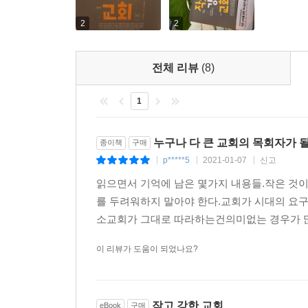
오직 여기에서의 이 날들에만 국한될 것이기 때문이
2
2
있겠는가, 그렇게까지 더 커지려 할 수 있겠는가
날들이 늘어간다. 그날이 오면, 우리는 크기가 아니
주님의 첫 행동은 ‘그 눈에서 눈물을 닦아 주시는 일’
전체 리뷰
(8)
- 정갑신 (목사, 예수향남교회, 『대답하는 공동체』
1
“만일 하나님께서 마지막 소원을 말하라고 하시면, 
누구나 다 큰 교회의 목회자가 될
종이책
구매
교회는 그리스도의 몸이며 참된 목양이 이루어지려면,
p*****5
2021-01-07
신고
|
|
|
지팡이와 같다. 한국 교회의 거친 쇠퇴기 홍해를 멈
되는 전략과 친절한 권면을 다 담았다. 기독교연합
읽으면서 기억에 남은 몇가지 내용들.작은 것이
11개 신대원생 300명은, 주일예배 참석 장년 성도
를 두려워하지 말아야 한다.교회가 시대의 요구
교인이 함께 이 책을 읽고 침체와 낙담의 홍해를 건
소교회가 그대로 따라하는건의미없는 경우가 많다
- 조경호 (목사, 대전대흥침례교회, 『진정한 부흥 
이 리뷰가 도움이 되었나요?
“저자는 작은 교회가 실패한 교회가 아니라 단지 작
수 때문에 힘들어하는 목회자들과 성도들에게 
교회성장주의에 빠져있는 대다수의 기독교인들에게
작고 강한 교회
eBook
구매