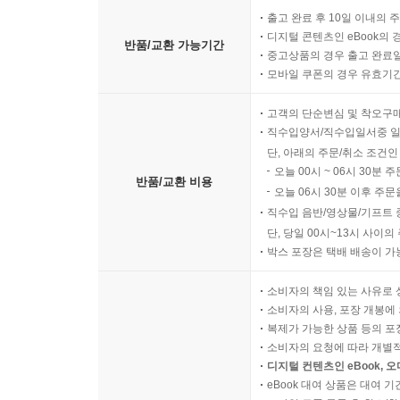
출고 완료 후 10일 이내의 
디지털 콘텐츠인 eBook의 
반품/교환 가능기간
중고상품의 경우 출고 완료일
모바일 쿠폰의 경우 유효기간(
고객의 단순변심 및 착오구
직수입양서/직수입일서중 일
단, 아래의 주문/취소 조건인
오늘 00시 ~ 06시 30분 
반품/교환 비용
오늘 06시 30분 이후 주문
직수입 음반/영상물/기프트 
단, 당일 00시~13시 사이
박스 포장은 택배 배송이 가
소비자의 책임 있는 사유로 
소비자의 사용, 포장 개봉에 
복제가 가능한 상품 등의 포장을 
소비자의 요청에 따라 개별
디지털 컨텐츠인 eBook, 
eBook 대여 상품은 대여 기