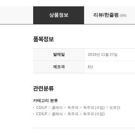
Luca Scandali 펠레그리니 / 파도바노: 오르간 작품 전
상품정보
리뷰/한줄평
(0/0)
품목정보
발매일
2018년 11월 27일
제조국
EU
관련분류
카테고리 분류
CD/LP
클래식
독주곡
독주곡 (수입)
오르간
CD/LP
클래식
독주곡
독주곡 (수입)