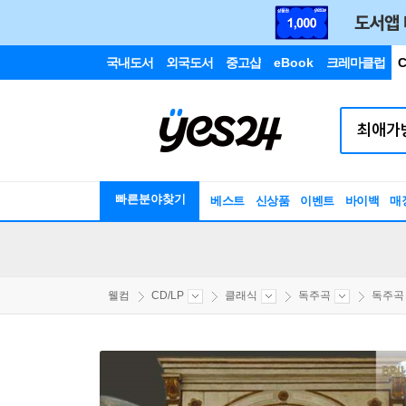
국내도서
외국도서
중고샵
eBook
크레마클럽
C
빠른분야찾기
베스트
신상품
이벤트
바이백
매
웰컴
CD/LP
클래식
독주곡
독주곡 