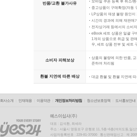
모바일 쿠폰 등록 후 취소/환
반품/교환 불가사유
중고상품이 구매확정(자동 
LP상품의 재생 불량 원인이 기
시간의 경과에 의해 재판매가
전자상거래 등에서의 소비자
eBook 세트 상품은 일괄 
1개의 상품으로 취급 및 판매
우, 세트 상품 전부 및 세트
상품의 불량에 의한 반품, 교
소비자 피해보상
준하여 처리됨
환불 지연에 따른 배상
대금 환불 및 환불 지연에 
회사소개
인재채용
이용약관
개인정보처리방침
청소년보호정책
도서홍보안내
대표 : 김석환, 최세라
주소 : 서울시 영등포구 은행로 11, 5층~6층(여의도동,일신
사업자등록번호 : 229-81-37000 통신판매업신고 : 제 200