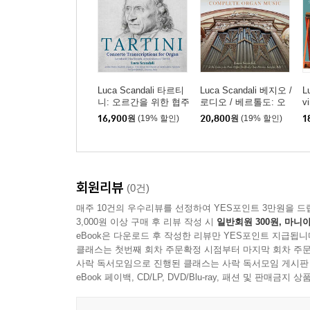
Luca Scandali 타르티
Luca Scandali 베지오 /
L
니: 오르간을 위한 협주
로디오 / 베르톨도: 오
v
곡 편곡 (Tartini: Concer
르간 음악 전곡 (Veggio
-
16,900
원
(19% 할인)
20,800
원
(19% 할인)
1
to Transcriptions for Or
/ Rodio / Bertoldo: Co
연
gan Leonhard Frischm
mplete Organ Music)
C
uth, Amsterdam c. 175
[
0-60)
회원리뷰
(0건)
매주 10건의 우수리뷰를 선정하여 YES포인트 3만원을 드
3,000원 이상 구매 후 리뷰 작성 시
일반회원 300원, 마니아
eBook은 다운로드 후 작성한 리뷰만 YES포인트 지급됩니
클래스는 첫번째 회차 주문확정 시점부터 마지막 회차 주문
사락 독서모임으로 진행된 클래스는 사락 독서모임 게시판
eBook 페이백, CD/LP, DVD/Blu-ray, 패션 및 판매금